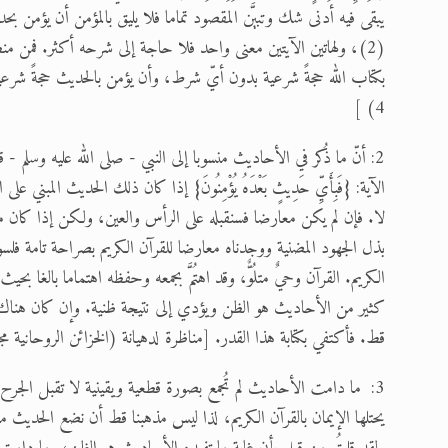
يبقى فيه أدنى شك وتبيَّن المقصود تماما فلا يليق بالمؤمن أن يؤمن بحديث يع
(2)، ولهاتين الآيتين معنى واحد فلا حاجة إلى شرحه أكثر. فمن 
بكتاب الله حجةً شرعية بدون أيّ شرط، وأن يؤمن بالحديث حجةً شرعي
4) ]
2: أنّ ما ذُكر في الأحاديث منسوبا إلى النبي - صلى الله عليه وسلم
الآية: {فَبِأَيِّ حَدِيثٍ بَعْدَهُ يُؤْمِنُونَ} إذا كان ذلك الحديث المبني
لا. فإن لم يكن معارضا فسنقبله على الرأس والعين، ولكن إذا كان م
بذل الجهود المضنية ووجدناه معارضا للقرآن الكريم بصراحة تامة فلس
الكريم. القرآن وحيٌ متلُوٌّ، وقد اهتُمَّ بجمعه وحفظه اهتماما بالغا بح
كثير من الأحاديث هو الظن ويؤدي إلى نتيجة ظنية. وإن كان هناك حد
قط. فأكتفي بكتابة هذا القدر. [مناظرة لدهيانة (الخزائن الروحانية مجلد 
3: ما دامت الأحاديث لم تُجمع بصورة قطعية ويقينية لا تقبل الجرح و
يحتلها الإيمان بالقرآن الكريم، لذا ليس مذهبنا قط أن نضع الحديث من ح