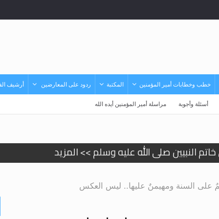
خطب وخطابات أمير المؤمنين
المكتبة
ردود على المعارضين
أرشيف الفي
أسئلة وأجوبة
مراسلة أمير المؤمنين أيده الله
د
حى وأحكامه >> المزيد
ٌ على السنة ومهيمنٌ عليها.. ليس العكس
حى وأحكامه >> المزيد
د