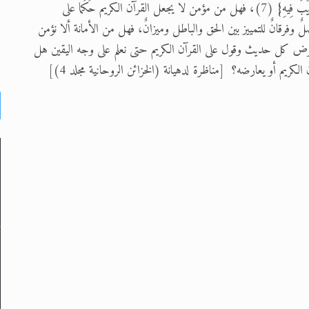
الْكِتَابَ بِالْحَقِّ وَالْمِيزَانَ} (5)، ويقول: {إِنَّهُ لَقَوْلٌ فَصْلٌ} (6) {لَا رَيْبَ فِيهِ} (7)، فهل من مؤمن لا يجعل القرآن الكريم حَكَما على
ٌ وفرقانٌ للتمييز بين الحق والباطل وميزانٌ، فهل من الأمانة ألا نؤمن
ن نعرض كل حديث وقول على القرآن الكريم حتى نعلم على وجه اليقين هل
كريم أو يعارضه؟ [مناظرة لدهيانة (الخزائن الروحانية مجلد 4)]