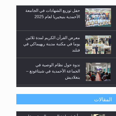
معرض القرآن الكريم لمدة ثلاثين
يوما في مكتبة مدينة ريهيماكي في
فنلند
زيد
ندوة حول نظام الوصية في
الجماعة الأحمدية في شيتاغونغ –
بنغلاديش
اليوم الوطني الرياضي لمجلس
أنصار الله في هولندا
إتمام حفظ القرآن الكريم لثلاثة
المقالات
طلاب من مدرسة الحفظ في غانا