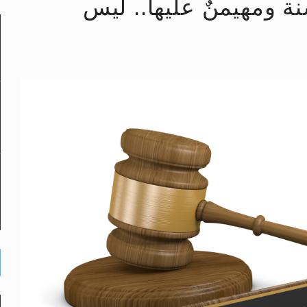
ة ومهيمنٌ عليها.. ليس
لى حضرة امير المؤمنين أيده الله والمكتب العربي >> الم
 زكريا يطرس وأعداء الإسلام اضغط هنا >> المزيد
إسراء والمعراج >> المزيد
تم النبيين صلى الله عليه وسلم >> المزيد