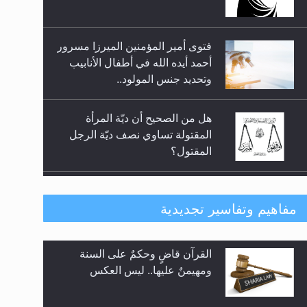
السلام.. 4...
وتحديد جنس المولود..
هل من الصحيح أن ديّة المرأة
المقتولة تساوي نصف ديّة الرجل
المقتول؟
هل تعتبر الأشفار الاصطناعية
(الرموش الاصطناعية) والأظافر
البلاستيكية وطلاء الأظافر حاجبا
للوضوء وهل يُسمح الصلاة بها؟
هل يُحسب حول الزكاة وفق السنة
مفاهيم وتفاسير تجديدية
الميلادية أو الهجرية؟
لا ناسخ ولا منسوخ في القرآن
هل يجوز فتح مشروع كوافير نسائي
الكريم
للمحجبات وغير المحجبات؟