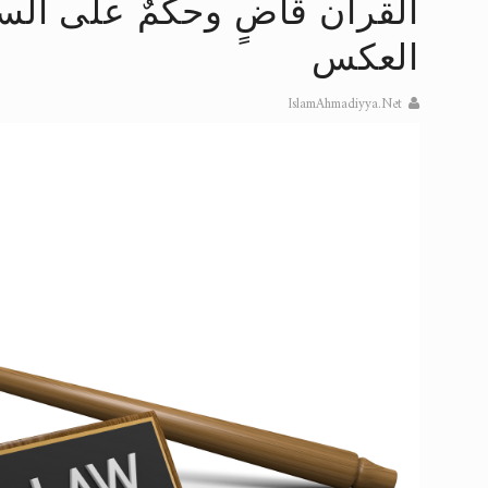
القرآن قاضٍ وحكمٌ على السن
تعميم هامّ لأفراد الجماعة >> المزيد
العكس
تعميم هامّ لأفراد الجماعة >> المزيد
IslamAhmadiyya.Net
إعلان هامّ بخصوص الرسائل المرسلة إ
للانتقال إلى كافة الردود على القمص
اقرأ هذا الكتاب وتعرّف على حقيقة ال
عرض مصوَّر لأقوال المستشرقين في خا