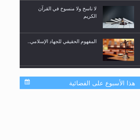
المفهوم الحقيقي للجهاد الإسلامي..
سورة التكوير تُنبئ بزمن بعثة
المسيح الموعود عليه السلام
حقيقة المسيح الدجال
هذا الأسبوع على الفضائية
جدول برامج MTA3
القرآن قاضٍ وحكمٌ على السنة
ترددات قناة MTA3 العربية:
ومهيمنٌ عليها.. ليس العكس
HOTBIRD 13B: 7° WEST 11200MHZ 27500 V
5/6
EUTELSAT (NILE SAT): 7° WEST-A 11392MHZ