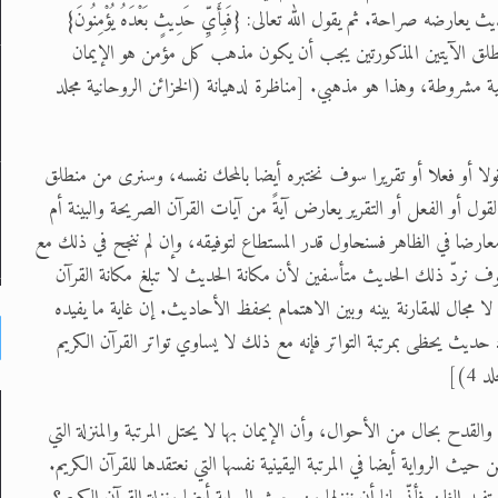
ارضه صراحة. ثم يقول الله تعالى: {فَبِأَيِّ حَدِيثٍ بَعْدَهُ يُؤْمِنُونَ}
منطلق الآيتين المذكورتين يجب أن يكون مذهب كل مؤمن هو الإيمان
ة مشروطة، وهذا هو مذهبي. [مناظرة لدهيانة (الخزائن الروحانية مجلد
 - قولا أو فعلا أو تقريرا سوف نختبره أيضا بالمحك نفسه، وسنرى من منطلق
 على القول أو الفعل أو التقرير يعارض آيةً من آيات القرآن الصريحة والبينة أم
عارضا في الظاهر فسنحاول قدر المستطاع لتوفيقه، وإن لم ننجح في ذلك مع
وف نردّ ذلك الحديث متأسفين لأن مكانة الحديث لا تبلغ مكانة القرآن
يث لا مجال للمقارنة بينه وبين الاهتمام بحفظ الأحاديث. إن غاية ما يفيده
يث يحظى بمرتبة التواتر فإنه مع ذلك لا يساوي تواتر القرآن الكريم
4)]
القدح بحال من الأحوال، وأن الإيمان بها لا يحتل المرتبة والمنزلة التي
يث الرواية أيضا في المرتبة اليقينية نفسها التي نعتقدها للقرآن الكريم.