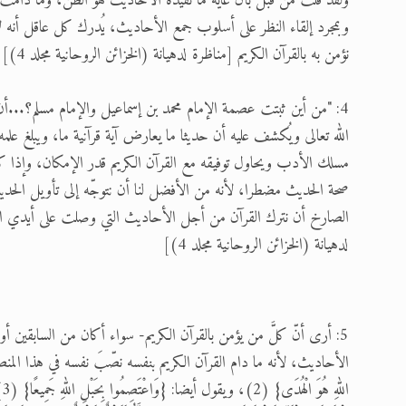
ولقد قلتُ من قبل بأن غاية ما تفيده الأحاديث هو الظن، وما دامت تفي
وبمجرد إلقاء النظر على أسلوب جمع الأحاديث، يُدرك كل عاقل أنه ل
نؤمن به بالقرآن الكريم [مناظرة لدهيانة (الخزائن الروحانية مجلد 4)]
4: "من أين ثبتت عصمة الإمام محمد بن إسماعيل والإمام مسلم؟...أن 
الله تعالى ويُكشف عليه أن حديثا ما يعارض آية قرآنية ما، ويبلغ علمه 
مسلك الأدب ويحاول توفيقه مع القرآن الكريم قدر الإمكان، وإذا كا
صحة الحديث مضطرا، لأنه من الأفضل لنا أن نتوجّه إلى تأويل الحدي
الصارخ أن نترك القرآن من أجل الأحاديث التي وصلت على أيدي ال
لدهيانة (الخزائن الروحانية مجلد 4)]
5: أرى أنّ كلَّ من يؤمن بالقرآن الكريم- سواء أكان من السابقين أ