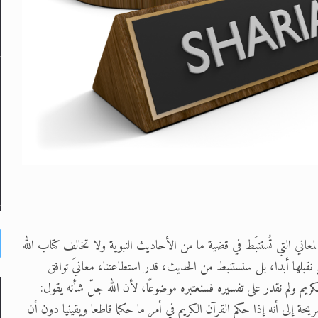
 المعاني التي تُستنبَط في قضية ما من الأحاديث النبوية ولا تخالف كتاب الله
 نقبلها أبدا، بل سنستنبط من الحديث، قدر استطاعتنا، معانيَ توافق
لكريم ولم نقدر على تفسيره فسنعتبره موضوعًا، لأن الله جلّ شأنه يقول:
 يُؤْمِنُونَ} (1). ففي هذه الآية إشارة صريحة إلى أنه إذا حكم القرآن الكريم في أمر ما حكما قاطعا ويقينيا دون أن