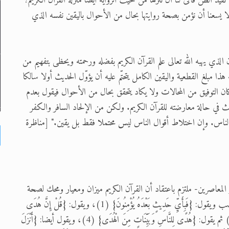
د الظن فأنّى لنا أن ننزلها من حيث الرواية أيضا منزلة القرآن الكريم؟
ا يسعنا أن نؤمن بصحة روايتها بحال من الأحوال باليقين نفسه الذي
الذي يهبه الله تعالى علم القرآن الكريم بفضله ورحمته ويحظى بتفهيم من
هذا مبلغ القطعية واليقين الكامل يتحتّم عليه أن يؤوّل الحديث أولا سالكا
ن التوفيق من المحالات ولا يكاد يتحقق بحال من الأحوال فيقول بعدم
ث في حالة معارضته للقرآن الكريم. ولكن من الإلحاد السافر والكفر
ناس. وإن اختلاط أقوال الناس ليس محتملا فقط بل يقين." [مناظرة
و المعاصرين- ملتزم باعتقاد أن القرآن الكريم ميزان ومعيار ومحك لصحة
الأحاديث، لأنه ما دام القرآن الكريم بنفسه نصّبَ نفسه في هذا المنصب ويقول: {فَبِأَيِّ حَدِيثٍ بَعْدَهُ يُؤْمِنُونَ} (1)، ويقول: {قُلْ إِنَّ هُدَى
اللهِ هُوَ الْهُدَى} (2)، ويقول أيضا: {وَاعْتَصِمُوا بِحَبْلِ اللهِ جَمِيعًا} (3) ثم يقول: {هُدًى لِلنَّاسِ وَبَيِّنَاتٍ مِنَ الْهُدَى} (4)، ويقول أيضا: {أَنْزَلَ