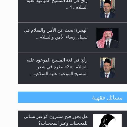
الهجرة: بحث عن الأمن والسلام في
حفل توزيع الشهادات في الجامعة
سبيل إرساء الأمن والسلام...
الأحمدية بنيجيريا لعام 2025
رأيٌ في لغة المسيح الموعود عليه
السلام ..«3» نظرة في شعر
المسيح الموعود عليه السلام.....
**الحصن الحصين من وساوس
المعارضين ...**...
متطلَّبات التّحريك الجديد...
مسائل فقهية
فتوى أمير المؤمنين الميرزا مسرور
رأيٌ في لغة المسيح الموعود عليه
أحمد أيده الله في أطفال الأنابيب