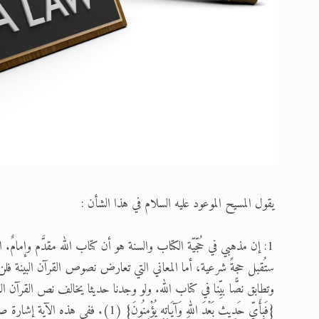
يقول المسيح الموعود عليه السلام في هذا الشأن :
1: إن مذهبي في حُجّيّة الكتاب والسنة هو أن كتاب الله مقدَّم وإمامٌ.
ستُقبل حجةً شرعية، أما المعاني التي تعارض نصوص القرآن البينة فلن
وتطابق نصًّا بيِّنا في كتاب الله. ولو وجدنا حديثا يخالف نص القرآن ا
{فَبِأَيِّ حَدِيثٍ بَعْدَ اللهِ وَآيَاتِهِ