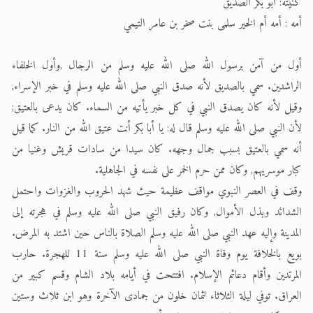
كنيته: أبو بكر الصديق
أمه : أمه أم الخير سلمى بنت صخر بن عامر التيمي
اقرأ هذا الكتاب وتعرّف على حقيقة الإسرا
أول من آمن برسول الله صلى الله عليه وسلم من الرجال ,وأول الخلفاء
الراشدين. سمي بالصديق لأنه صدق النبي صلى الله عليه وسلم في خبر الإسراء,
وقيل لأنه كان يصدق النبي في كل خبر يأتيه من السماء. كان يدعى بالعتيق;
لأن النبي صلى الله عليه وسلم قال له: يا أبا بكر أنت عتيق الله من النار. كما قيل
أنه سمي بالعتيق بسبب جمال وجهه. كان سيدا من سادات قريش وغنيا من
كبار موسريهم, وكان ممن حرم الخمر على نفسه في الجاهلية.
وقف في العصر النبوي مواقف عظيمة حيث شهد الحروب والغزوات واحتمل
الشدائد وبذل الأموال, وكان رفيق النبي صلى الله عليه وسلم في هجرته إلى
المدينة وإليه عهد النبي صلى الله عليه وسلم الصلاة بالناس حين اشتد به المرض.
بويع بالخلافة يوم وفاة النبي صلى الله عليه وسلم سنة 11 للهجرة. حارب
المرتدين وأقام دعائم الإسلام. افتتحت في أيامه بلاد الشام وقسم كبير من
العراق. توفي ليلة الثلاثاء لثمان خلون من جمادى الآخرة وهو ابن ثلاث وستين