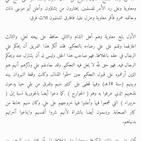
ومعاوية وعلى رد الأمر للمسلمين, يختارون من يشاؤون, وأعلن أبو موسى ذلك
وخالفه عمرو فأقر معاوية وعزل عليا, فافترق المسلمون ثلاث فرق:
الأول بايع معاوية وهم أهل الشام والثاني حافظ على بيعته لعلي, والثالث
اعتزلهما ونقم على علي رضاءه بالتحكيم, فقد أنكر هذا الفريق أن يحكم علي
الرجال في حقه بالخلافة, فهو صاحب هذا الحق, وليس له أن يتنازل عنه ويحكم
الرجال فيه, فهو حق لله لا يحل فيه التحكيم, وقد جادلهم علي وذكرهم أنهم هم
الذين أرغموه على قبول التحكيم حين سئموا القتال, وكانت وقعة النهروان بينه
وبينهم (سنة 38هـ) وفيها قضى على كثير منهم وتفرق من بقي حيا يدعون
لمذهبهم الذي عرفوا به وهو ( الخوارج ) ,كما دعوا أيضا بالحرورية نسبة إلى (
حروراء ) التي تجمعوا فيها وأعلنوا فيها خروجهم على علي, وكان منهم جماعة من
كبار الصحابة, ويسمون أيضا بالشراة لأنهم شروا أنفسهم وابتاعوا آخرتهم
بدنياهم.
أقام علي بعد ذلك بالكوفة وجعلها دار الخلافة إلى أن قتله عبد الرحمن بن