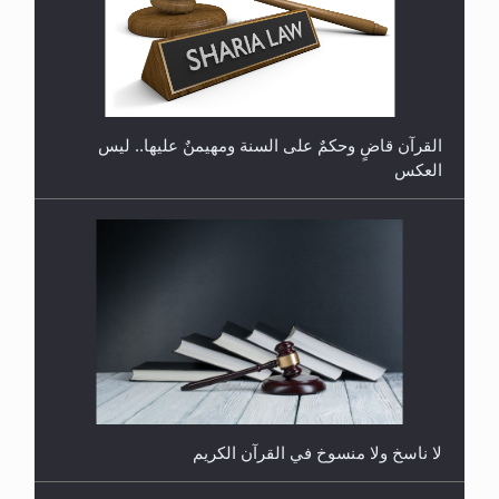
هل تعتبر الأشفار الاصطناعية (الرموش الاصطناعية)
والأظافر البلاستيكية وطلاء الأظافر حاجبا للوضوء وهل
يُسمح الصلاة بها؟
القرآن قاضٍ وحكمٌ على السنة ومهيمنٌ عليها.. ليس
العكس
هل يُحسب حول الزكاة وفق السنة الميلادية أو الهجرية؟
لا ناسخ ولا منسوخ في القرآن الكريم