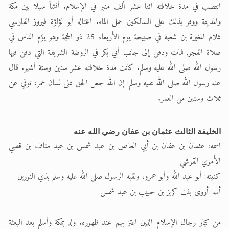
انتصب في مدة خلافته اثنا عشر ألف منبر في الإسلام. أنشأ سبلا بين مكة
والمدينة ووفر بذلك على السالكين حمل الماء. اغتاله أبو لؤلؤة فيروز الفارسي
غلام المغيرة بن شعبة في صبيحة يوم الأربعاء 25 ذو الحجة وهو يؤم الناس في
صلاة الفجر, فمات ودفن إلى جانب أبي بكر في الروضة الشريفة التي دفن فيها
رسول الله صلى الله عليه وسلم. كانت مدة خلافته عشر سنين وستة أشهر. قال
عنه رسول الله صلى الله عليه وسلم: إن الله جعل الحق على لسان عمر، توفي عن
ثلاث وستين من العمر.
الخليفة الثالث عثمان بن عفان رضي الله عنه
اسمه: عثمان بن عفان بن أبي العاص بن عبد شمس بن عبد مناف بن قصي
الأموي القرشي
كنيته: أبو عبد الله وأبو عمرو، ولقبه الرسول صلى الله عليه وسلم بذي النورين
أمه: أروى بنت كريز بن حبيب بن عبد شمس
من كبار رجال الإسلام الذين اعتز بهم عند ظهوره. ولد بمكة وأسلم بعد البعثة