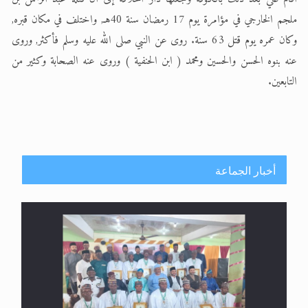
ملجم الخارجي في مؤامرة يوم 17 رمضان سنة 40هـ, واختلف في مكان قبره,
وكان عمره يوم قتل 63 سنة. روى عن النبي صلى الله عليه وسلم فأكثر, وروى
عنه بنوه الحسن والحسين ومحمد ( ابن الحنفية ) وروى عنه الصحابة وكثير من
التابعين.
أخبار الجماعة