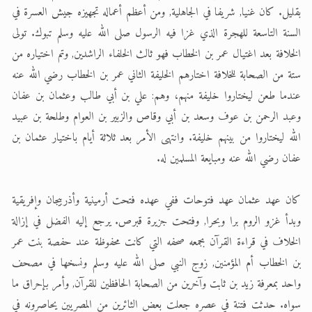
بقليل. كان غنيا, شريفا في الجاهلية, ومن أعظم أعماله تجهيزه جيش العسرة في
السنة التاسعة للهجرة الذي غزا فيه الرسول صلى الله عليه وسلم تبوك. تولى
الخلافة بعد اغتيال عمر بن الخطاب فهو ثالث الخلفاء الراشدين, وتم اختياره من
ستة من الصحابة للخلافة اختارهم الخليفة الثاني عمر بن الخطاب رضي الله عنه
عندما طعن ليختاروا خليفة منهم، وهم: علي بن أبي طالب وعثمان بن عفان
وعبد الرحمن بن عوف وسعد بن أبي وقاص والزبير بن العوام وطلحة بن عبيد
الله ليختاروا من بينهم خليفة. وانتهى الأمر بعد ثلاثة أيام باختيار عثمان بن
عفان رضي الله عنه ومبايعة المسلمين له.
كان عهد عثمان عهد فتوحات ففي عهده فتحت أرمينية وأذربيجان وإفريقية
وبدأ غزو الروم برا وبحرا, وفتحت جزيرة قبرص. يرجع إليه الفضل في إزالة
الخلاف في قراءة القرآن بجمعه صحفه التي كانت محفوظة عند حفصة بنت عمر
بن الخطاب أم المؤمنين, زوج النبي صلى الله عليه وسلم ونسخها في مصحف
واحد بمعرفة زيد بن ثابت وآخرين من الصحابة الحافظين للقرآن, وأمر بإحراق ما
سواه. حدثت فتنة في عصره جعلت بعض الثائرين من المصريين يحاصرونه في