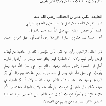
سنة, وكانت مدة خلافته سنتين وثلاثة أشهر ونصف.
الخليفة الثاني عمر بن الخطاب رضي الله عنه
اسمه : عمر بن الخطاب بن نفيل بن عبد العزى العدوي القرشي
كنيته: أبو حفص , ولقبه النبي صلى الله عليه وسلم بالفاروق
أمه : حنتمة بنت هشام بن المغيرة المخزومية, وهي أخت أبي جهل عمرو بن هشام
ثاني الخلفاء الراشدين, وأول من لقب بأمير المؤمنين. كان في الجاهلية من أبطال
قريش وأشرافهم, وكانت له السفارة فيهم, ينافر عنهم وينذر من أرادوا إنذاره.
أسلم قبل الهجرة بخمس سنوات وشهد الوقائع مع النبي صلى الله عليه وسلم
وأرسله النبي صلى الله عليه وسلم في عدة سرايا. بويع بالخلافة يوم وفاة أبي بكر
الصديق وبعهد منه, بعد استشارة الناس فيه فوافقوه. ولاه أبو بكر القضاء في
عهده فكان أول قاض في الإسلام, ولم يأته مدة ولايته القضاء متخاصمان; لأن
طلاوة الإيمان وأخوّة الإسلام كانت تمنع الناس من التخاصم, فإذا اختلفوا
استفتوا ونزلوا عند إفتاء من يفتيهم من الصحابة.