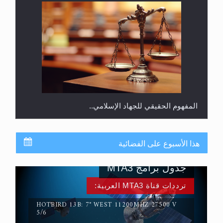
المفهوم الحقيقي للجهاد الإسلامي..
هذا الأسبوع على الفضائية
جدول برامج MTA3
ترددات قناة MTA3 العربية:
HOTBIRD 13B: 7° WEST 11200MHZ 27500 V
5/6