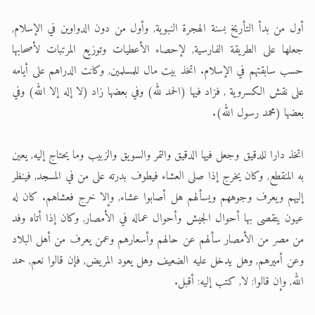
أول من بدأ التأريخ بسنة الهجرة النبوية, وأول من دون الدواوين في الإسلام,
جعلها على الطريقة الفارسية, لإحصاء الأعطيات وتوزيع المرتبات لأصحابها
حسب سابقتهم في الإسلام. اتخذ بيت مال للمسلمين, وكانت الدراهم على أيامه
على نقش الكسروية , فزاد فيها (الحمد لله) وفي بعضها زاد (لا إله إلا الله) وفي
بعضها (محمد رسول الله).
اتخذ دارا للدقيق وجعل فيها الدقيق والتمر والسويق والزبيب وما يحتاج إليه, يعين
به المنقطع, وكان يخرج إذا صلى العشاء فيطوف بدرته على من في المسجد, فينظر
إليهم ويعرف وجوههم ويسألهم هل أصابوا عشاء, وإلا خرج فعشاهم. كان له
عيون يتقصى بها أحوال الجيش وأحوال عماله في الأمصار, وكان إذا أتاه وفد
من مصر من الأمصار سألهم عن حالهم وأسعارهم وعمن يعرف من أهل البلاد
وعن أميرهم, وهل يدخل عليه الضعيف وهل يعود المريض, فإن قالوا نعم, حمد
الله, وإن قالوا: لا, كتب إليه: أقبل.