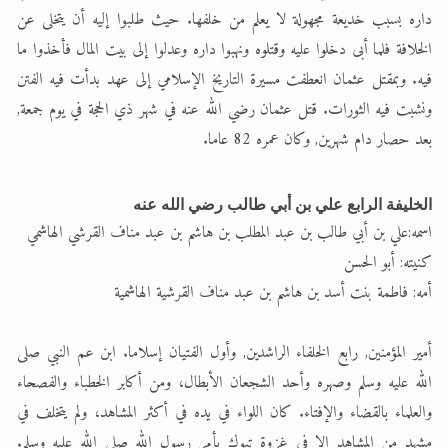
داره بسبب خديعة مجهولة لا يعلم من خلفها. حيث طلبوا إليه أن يتخلى عن
الخلافة فلما أبى دخلوا عليه وقتلوه ونهبوا داره وعدلوا إلى بيت المال فأخذوا ما
فيه. وبمقتل عثمان انعطفت مسيرة التاريخ الإسلامي إلى عهد بدأت فيه الفتن
ونشبت فيه الثورات. قتل عثمان رضي الله عنه في شهر ذي الحجة في يوم جمعة,
بعد حصار دام شهرين, وكان عمره 82 عاما.
الخليفة الرابع علي بن أبي طالب رضي الله عنه
اسمه:علي بن أبي طالب بن عبد المطلب بن هاشم بن عبد مناف القرشي الهاشمي
كنيته: أبو الحسن
أمه: فاطمة بنت أسد بن هاشم بن عبد مناف القرشية الهاشمية
أمير المؤمنين, رابع الخلفاء الراشدين, وأول الفتيان إسلاما. ابن عم النبي صلى
الله عليه وسلم وصهره وأحد الشجعان الأبطال، ومن أكابر الخطباء والفصحاء
والعلماء بالقضاء والإفتاء. كان اللواء في يده في أكثر المشاهد، ولم يتخلف في
مشهد من المشاهد إلا في غزوة تبوك بأمر رسول الله صلى الله عليه وسلم.