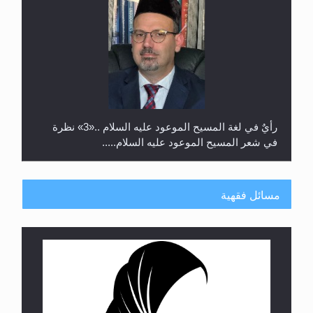
رأيٌ في لغة المسيح الموعود عليه السلام ..«3» نظرة
في شعر المسيح الموعود عليه السلام.....
مسائل فقهية