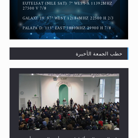
EUTELSAT (NILE SAT): 7° WEST-A 11392MHZ
سورة التكوير تُنبئ بزمن بعثة المسيح الموعود عليه
27500 V 7/8
السلام
GALAXY 19: 97° WEST 12184MHZ 22500 H 2/3
PALAPA D: 113° EAST 3880MHZ 29900 H 7/8
خطب الجمعة الأخيرة
حقيقة المسيح الدجال