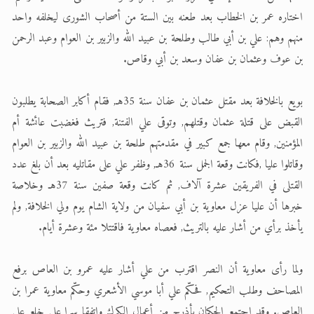
اختاره عمر بن الخطاب بعد طعنه بين الستة من أصحاب الشورى ليخلفه واحد
منهم وهم: علي بن أبي طالب وطلحة بن عبيد الله والزبير بن العوام وعبد الرحمن
بن عوف وعثمان بن عفان وسعد بن أبي وقاص.
بويع بالخلافة بعد مقتل عثمان بن عفان سنة 35هـ, فقام أكابر الصحابة يطلبون
القبض على قتلة عثمان وقتلهم, وتوقى علي الفتنة, فتريث فغضبت عائشة أم
المؤمنين, وقام معها جمع كبير في مقدمتهم طلحة بن عبيد الله والزبير بن العوام
وقاتلوا عليا ,فكانت وقعة الجمل سنة 36هـ, وظفر علي على مقاتليه بعد أن بلغ عدد
القتلى في الفريقين عشرة آلاف, ثم كانت وقعة صفين سنة 37هـ وخلاصة
خبرها أن عليا عزل معاوية بن أبي سفيان من ولاية الشام يوم ولي الخلافة, ولم
يأخذ برأي من أشار عليه بالتريث, فعصاه معاوية فاقتتلا مئة وعشرة أيام.
ولما رأى معاوية أن النصر اقترب من علي أشار عليه عمرو بن العاص برفع
المصاحف وطلب التحكيم, فحكّم علي أبا موسي الأشعري وحكّم معاوية عمرا بن
العاص. وقد اجتمع الحكمان بأذرح من أعمال الكرك واتفقا سرا على خلع علي