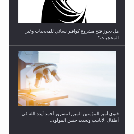
**الحصن الحصين من وساوس المعارضين ...**...
هل يجوز فتح مشروع كوافير نسائي للمحجبات وغير
المحجبات؟
متطلَّبات التّحريك الجديد...
فتوى أمير المؤمنين الميرزا مسرور أحمد أيده الله في
أطفال الأنابيب وتحديد جنس المولود..