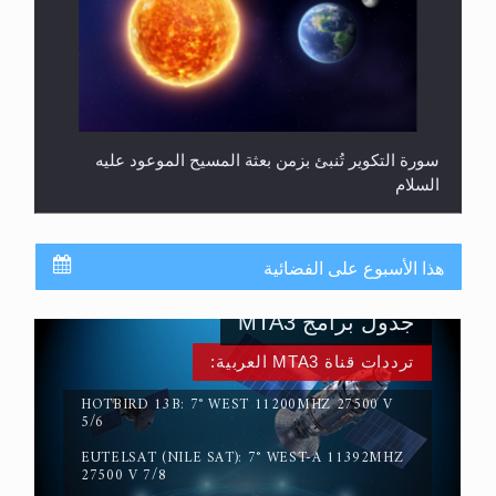
سورة التكوير تُنبئ بزمن بعثة المسيح الموعود عليه
السلام
هذا الأسبوع على الفضائية
جدول برامج MTA3
ترددات قناة MTA3 العربية:
HOTBIRD 13B: 7° WEST 11200MHZ 27500 V
5/6
حقيقة المسيح الدجال
EUTELSAT (NILE SAT): 7° WEST-A 11392MHZ
27500 V 7/8