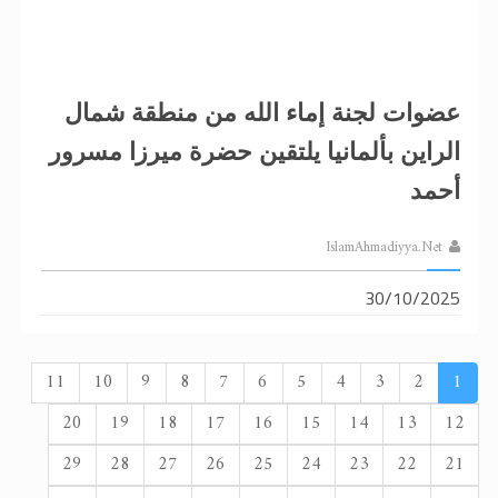
عضوات لجنة إماء الله من منطقة شمال
الراين بألمانيا يلتقين حضرة ميرزا ​​مسرور
أحمد
IslamAhmadiyya.Net
30/10/2025
11
10
9
8
7
6
5
4
3
2
1
20
19
18
17
16
15
14
13
12
29
28
27
26
25
24
23
22
21