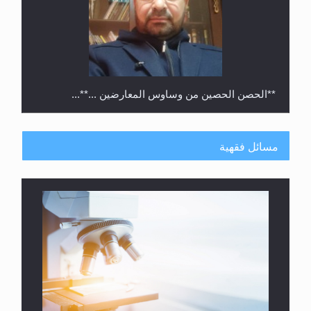
**الحصن الحصين من وساوس المعارضين ...**...
مسائل فقهية
متطلَّبات التّحريك الجديد...