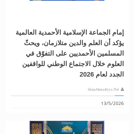
الحجّ.. دلالات، حِكم، وأهداف >> المزيد
اقرأ هذا المقال في أهمية عيد الأضحى و
إمام الجماعة الإسلامية الأحمدية العالمية
يؤكد أن العلم والدين متلازمان، ويحثّ
المسلمين الأحمديين على التفوّق في
العلوم خلال الاجتماع الوطني للواقفين
الجدد لعام 2026
IslamAhmadiyya.Net
13/5/2026