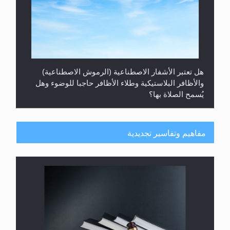
هل تعتبر الأشفار الاصطناعية (الرموش الاصطناعية)
والأظافر البلاستيكية وطلاء الأظافر حاجبا للوضوء وهل
يُسمح الصلاة بها؟
مفاهيم وتفاسير تجديدية
هل يُحسب حول الزكاة وفق السنة الميلادية أو الهجرية؟