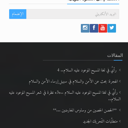
الإنضمام
المقالات
رأيٌ في لغة المسيح الموعود عليه السلام.. 4
الهجرة: بحث عن الأمن والسلام في سبيل إرساء الأمن والسلام
رأيٌ في لغة المسيح الموعود عليه السلام ..«3» نظرة في شعر المسيح الموعود عليه
السلام..
**الحصن الحصين من وساوس المعارضين ...**
متطلَّبات التّحريك الجديد