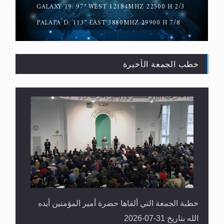
GALAXY 19: 97° WEST 12184MHZ 22500 H 2/3
PALAPA D: 113° EAST 3880MHZ 29900 H 7/8
خطب الجمعة الأخيرة
القرآن قاضٍ وحكمٌ على السنة ومهيمنٌ عليها.. ليس
العكس
خطبة الجمعة التي ألقاها حضرة أمير المؤمنين أيده
الله بتاريخ 31-07-2026