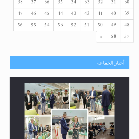
38
37
36
35
34
33
32
31
30
47
46
45
44
43
42
41
40
39
56
55
54
53
52
51
50
49
48
التالي
»
58
57
أخبار الجماعة
معرض القرآن الكريم لمدة ثلاثين يوما في مكتبة مدينة