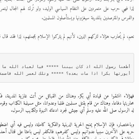
لذا فهي حرب على متمردين على النظام السياسي الوليد، ولو تُرك لهم المجال ليتمرد
والفرس والمترصدين بالمدينة سيغزونها ويستأصلون المسلمين.
نعم، لم يُحارب هؤلاء لتركهم الدين، لأنهم لم يتركوا الإسلام بمجملهم، لذا فقد قال ق
أطعنا رسول الله اذ كان بيننا ***** فيا لعباد الله ما ل
أيورثها بكرا اذا مات بعده؟ ***** وتلك لعمر الله قاصمة
فهؤلاء انشقوا عن قيادة أبي بكر. وهناك من القبائل من أتت غازية المدينة، ف
محاربتها دفاعا. وهناك من قام بقتل مسلمين ظلما وعدوانا، مثل مسيلمة الكذاب وقومه.
له الرسول صلى الله عليه وسلم أي جيش لمجرد ادعائه النبوة وتكذيب الرسول.
وباختصار، فإن الإسلام يمنح الحرية الدينية والفكرية كاملة، وليس فيه أي اضط
حربه على الآخرين سببها عدوانهم وليس كفرهم؛ فالكفر ليس باعثا على قتال أحد،