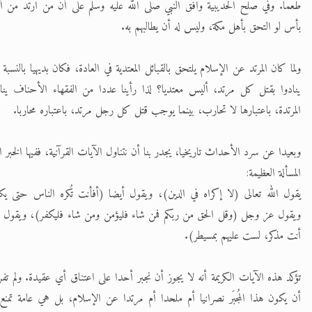
طعما. وفي صلح الحديبية وافق النبي صلى الله عليه وسلم على أن من ارتد من أه
الحجّ.. دلالات، حِكم، وأهداف >> المزيد
بأس لو التحق بأهل مكة، وليس له أن يطالبهم به.
اقرأ هذا المقال في أهمية عيد الأضحى و
ولما كان المرتد عن الإسلام يلتحق بالقبائل المعتدية في العادة، فكان بديهيا بالنسبة 
ينادوا بقتل كل مرتد، أليس معتديا؟ لذا رأينا عددا من الفقهاء الأحناف ين
المرتدة، باعتبارها لا تحارب، بينما يوجب قتل كل رجل مرتد، باعتباره محاربا.
وبعيدا عن سرد الأحداث تاريخيا، يجدر بنا أن نتناول الآيات القرآنية، ففيها الخبر ا
المسألة العظيمة:
يقول الله تعالى (لا إكراه في الدين)، ويقول أيضا (أفأنت تُكره الناس حتى يك
ويقول عز وجل (وقل الحق من ربكم فمن شاء فليؤمن ومن شاء فليكفر)، ويقول أيض
أنت مذكر، لست عليهم بمسيطر).
تؤكد هذه الآيات الكريمة أنه لا يجوز أن نجبر أحدا على اعتناق أي عقيدة. ولم تف
أن يكون هذا المُجبَر نصرانيا أم ملحدا أم مرتدا عن الإسلام، بل هي عامة تمن