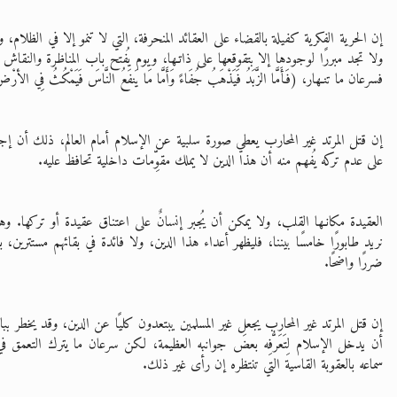
إن الحرية الفكرية كفيلة بالقضاء على العقائد المنحرفة، التي لا تنمو إلا في الظلا
ولا تجد مبررًا لوجودها إلا بتقوقعها على ذاتـها، ويوم يُفتح باب المناظرة والنقاش
فسرعان ما تنـهار، (فَأَمَّا الزَّبَدُ فَيَذْهَبُ جُفَاءً وَأَمَّا مَا يَنفَعُ النَّاسَ فَيَمْكُثُ فِي الأرْ
إن قتل المرتد غير المحارب يعطي صورة سلبية عن الإسلام أمام العالم، ذلك أن إجبا
على عدم تركه يُفهم منه أن هذا الدين لا يملك مقوِّمات داخلية تحافظ عليه.
العقيدة مكانـها القلب، ولا يمكن أن يُجبر إنسانٌ على اعتناق عقيدة أو تركها. وهذا 
نريد طابورًا خامسًا بيننا، فليظهر أعداء هذا الدين، ولا فائدة في بقائهم مستترين، 
ضررًا واضحًا.
إن قتل المرتد غير المحارب يجعل غير المسلمين يبتعدون كليًا عن الدين، وقد يخطر بب
أن يدخل الإسلام لِتَعَرُّفِه بعضَ جوانبه العظيمة، لكن سرعان ما يترك التعمق في
سماعه بالعقوبة القاسية التي تنتظره إن رأى غير ذلك.