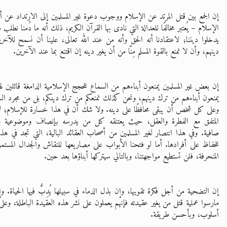
إن الجمع بين قتل المرتد عن الإسلام ووجوب دعوة غير المسلمين إلى الارتداد عن أد
الإسلام – يُعتبر مخالفًا للعدالة التي نادى بها القرآن الكريم، ذلك أنه ما دُمنا نطلب
يدخلوا ديننا؛ لاعتقادنا أنه الحق وأنه من عند الله تعالى، علينا أن نسمح للآخري
دينهم، وأن لا نمنع بالقوة المسلم مِنّا من أن يغير دينه إن اقتنع بما عند الآخرين.
إن بعض غير المسلمين يمنعون أبناءهم من السماع للحجج الإسلامية الدامغة قائلين لهم
يمنعون أبناءهم من ترك دينهم، ونحن كذلك نمنعكم من ترك دينكم، بل من مجرد الس
وعلى كل شخص أن يبقى محافظًا على دينه. ولا شك أن في هذا خسارة للإسلام؛ لأن
المتفق مع الفطرة والعقل، حيث يعتنقه كل من يدرسه بإنصاف وموضوعية 
صافية. وفي هذا انتصار لغير المسلمين من أصحاب العقائد البالية، التي تجد في هذا
للحفاظ على أفرادها. أما لو فتحنا الأبواب على مصاريعها للنقاش والجدال المستمري
المنحرفة، فلن تستطيع مواجهتنا، وبالتالي سيتركها أبناؤها بعد حين.
إن التضحية من أجل فكرة تقويها، وإن بذل الدماء في سبيلها يُدِبُّ فيها الحياة. وإ
مارسوا عملية قتل من يغير عقيدته فإنهم يعملون على نشر هذه العقيدة الباطلة، وعل
أسلوب، وبأحسن طريقة.