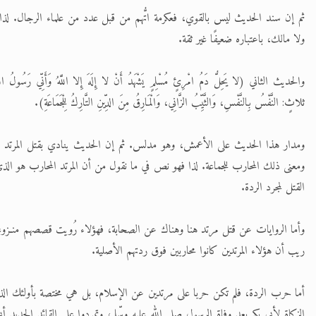
ثم إن سند الحديث ليس بالقوي، فعكرمة اتُّهم من قبل عدد من علماء الرجال. لذا ل
ولا مالك، باعتباره ضعيفًا غير ثقة.
والحديث الثاني (لا يَحِلُّ دَمُ امْرِئٍ مُسْلِمٍ يَشْهَدُ أَنْ لا إِلَهَ إِلا اللَّهُ وَأَنِّي رَسُولُ اللَ
ثلاثٍ: النَّفْسُ بِالنَّفْسِ، وَالثَّيِّبُ الزَّانِي، وَالْمَارِقُ مِنَ الدِّينِ التَّارِكُ لِلْجَمَاعَةِ).
ومدار هذا الحديث على الأعمش، وهو مدلس. ثم إن الحديث ينادي بقتل المرتد الت
ومعنى ذلك المحارب للجماعة. لذا فهو نص في ما نقول من أن المرتد المحارب هو ال
القتل لمجرد الردة.
وأما الروايات عن قتل مرتد هنا وهناك عن الصحابة، فهؤلاء رُويت قصصهم منـزوع
ريب أن هؤلاء المرتدين كانوا محاربين فوق ردتهم الأصلية.
أما حرب الردة، فلم تكن حربا على مرتدين عن الإسلام، بل هي مختصة بأولئك الذ
الزكاة لأبي بكر بعد وفاة الرسول صلى الله عليه وسّلم، وتمردوا على القائد الجديد أ