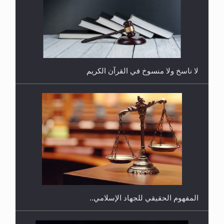
هل يُحسب حول الزكاة وفق السنة الميلادية أو الهجرية؟
لا ناسخ ولا منسوخ في القرآن الكريم
هل يجوز فتح مشروع كوافير نسائي للمحجبات وغير
المحجبات؟
المفهوم الحقيقي للجهاد الإسلامي..