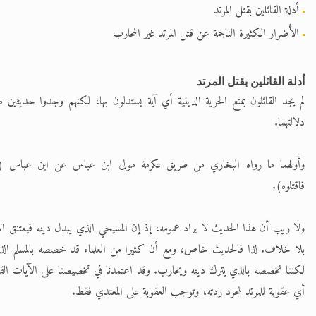
أدلة القائلين بقتل المرتد
الأَضرار الكثيرة الناجمة عن قتل المرتد غير المحارب
أدلة القائلين بقتل المرتد
لم يجد القائلون بمنع الحرية الدينية أي آية يستدلون بها، لكنهم وجدوا حديثين 
دلالتهما.
وأولهما ما رواه البخاري من طريق عكرمة مولى ابن عباس عن ابن عباس (
فاقتلوه).
ولا ريب أن هذا الحديث لا يراد عمومه، إذ إن المسيحي الذي يبدل دينه فيعتنق الإ
بلا خلاف. لذا فالحديث خاص، ومع أن كثيرا من العلماء قد خصصه بالمسلم الذ
لكننا نخصصه بالذي يترك دينه ويحارب. وقد اعتمدنا في تخصيصنا على الآيات القرآ
أي عقوبة للمرتد لمجرد ردته، وتوجب العقوبة على المعتدي فقط.