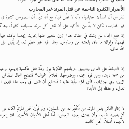
مطلقة في الكفر، وحساب الكافر عند الله تعالى فقط على مجرد كفره.
الأَضرار الكثيرة الناجمة عن قتل المرتد غير المحارب
لنفرض أن المسألة اجتهادية، وأنه لا نصَّ فيها، مع أنه تبيَّن أن النصوص كثيرة في 
غير المحارب، لكن لا بدَّ من التأكيد على أن لقتل كل مرتد سلبياتٍ كثيرةً، وهاكم ب
إن فتح المجال لمن يشك في عقائد هذا الدين للتعبير عنـها بحرية، يجعلنا نناقشه فيه
فهمها، وإزالة ما علق بذهنـه من وساوسَ، وهذا فيه خير عظيم لـه، إذ يُقبل على ال
اللّه تعالى.
إن الضغط على الناس وتضييق حرياتـهم الفكرية يولد ردّة فعل عكسية لديهم، وحيث إ
من صحة ديننا، ومن قوة حجتـه، ووضوحها، فعلامَ الخوف؟ فلنفتحِ المجال للنقاش
الدين، وفي جزئياتـه. فأي فكر، وأية عقيدة تستطيع أن تقف في وجه هذا الدين الذي 
تعالى، وحفظه إلى الأبد؟
لا يخلو القائل بقتل المرتد من مُكَفِّر لـه من المسلمين، ولو قرَّرنا قتل المرتدِّ لكان على 
أن يحصد نفسه، وأن يجتث بعضُه البعض، أمَّا أهل الأديان الأخرى فلا يتع
لأنَّـهم، أصلاً، أهل كتاب.