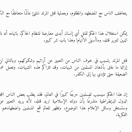
يتعاطف الناس مع المضطهد والمظلوم، وبعملية قتل المرتد ننشئ عالَمًا متعاطفًا مع الكَف
يمكن استغلال هذا الحكم لقتل أي إنسان أبدى معارضة للنظام الحاكم، باتهامه أنه نا
الدين لتبرير قتله. وماأسهل الاتّهام! وهذا باب شر كبير.
قتل المرتد يتسبب في خوف الناس من التعبير عن آرائهم وشكوكهم، وبالتالي لن ي
إزالة ما علق بأذهان المسلمين من شبهات، وقد تتراكم هذه الشبهات، وتعمل عمل
الضعيفة حتى تؤدي بها إلى الكفر.
إن هذا الحكم سيسبب للمسلمين حرجًا كبيرًا في العالم؛ فقد يطلب بعض الناس اللج
الدول الديمقراطية متذرعًا بأن دولته الإسلامية تريد قتله، لأنه يريد التعبير 
وستستغل وسائل الإعلام هذا الموضوع، وتظهر للعالم قمع المسلمين واضطهادهم و
الفكرية.