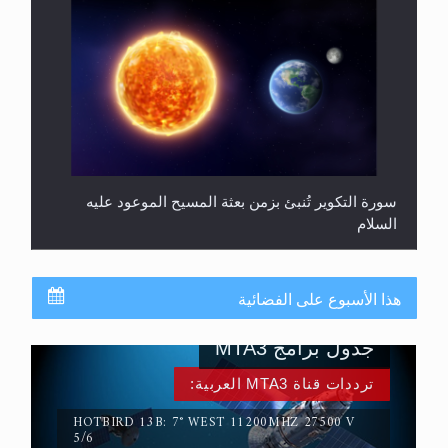
سورة التكوير تُنبئ بزمن بعثة المسيح الموعود عليه
السلام
هذا الأسبوع على الفضائية
جدول برامج MTA3
ترددات قناة MTA3 العربية:
HOTBIRD 13B: 7° WEST 11200MHZ 27500 V
5/6