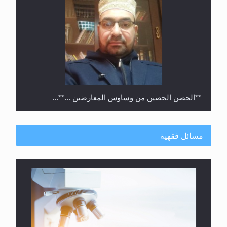
**الحصن الحصين من وساوس المعارضين ...**...
مسائل فقهية
متطلَّبات التّحريك الجديد...