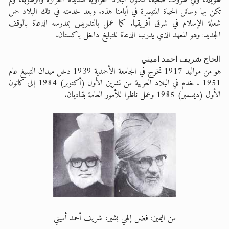
طويلة، وفي ظروف صعبه، لكون البلاد صحراويه شديدة الحرارة والرطوبة، ولم
تكن بها وسائل الحياة المتيسرة في أيامنا هذه. وبعد خدمته في تلك البلاد حمل
شعلة الإسلام في شرق أفريقيا. كما عمل بالتدريس بمدرسه الدعاة بالوقف
الجديد: وهو المعهد الذي يدرب الدعاة للتبليغ داخل باكستان.
الحاج شريف احمد اميني
هو من مواليد 1917 تخرج في الجامعة الأحمدية 1939 دخل ميدان التبليغ عام
1951 . خدم في البلاد العربية من تشرين الأول (أكتوبر) 1984 إلى كانون
الأول (ديسمبر) 1985 وعمل ناظرا للأمور العامة بقاديان.
من اليمين: فضل إلهي بشير، شريف أحمد أميني