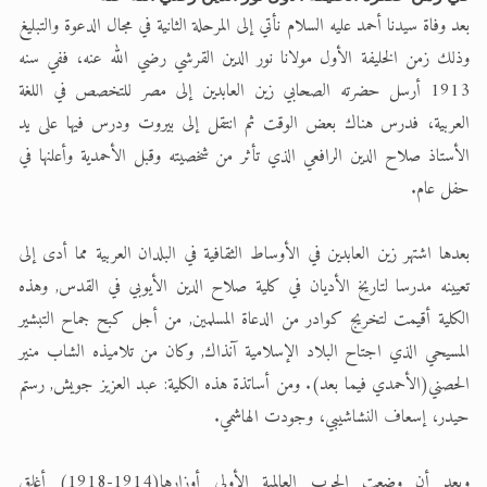
بعد وفاة سيدنا أحمد عليه السلام نأتي إلى المرحلة الثانية في مجال الدعوة والتبليغ
وذلك زمن الخليفة الأول مولانا نور الدين القرشي رضي الله عنه، ففي سنه
1913 أرسل حضرته الصحابي زين العابدين إلى مصر للتخصص في اللغة
العربية، فدرس هناك بعض الوقت ثم انتقل إلى بيروت ودرس فيها على يد
الأستاذ صلاح الدين الرافعي الذي تأثر من شخصيته وقبل الأحمدية وأعلنها في
حفل عام.
بعدها اشتهر زين العابدين في الأوساط الثقافية في البلدان العربية مما أدى إلى
تعيينه مدرسا لتاريخ الأديان في كلية صلاح الدين الأيوبي في القدس, وهذه
الكلية أقيمت لتخريج كوادر من الدعاة المسلمين, من أجل كبح جماح التبشير
المسيحي الذي اجتاح البلاد الإسلامية آنذاك, وكان من تلاميذه الشاب منير
الحصني(الأحمدي فيما بعد). ومن أساتذة هذه الكلية: عبد العزيز جويش, رستم
حيدر، إسعاف النشاشيبي، وجودت الهاشمي.
وبعد أن وضعت الحرب العالمية الأولى أوزارها(1914-1918) أغلق