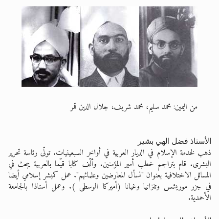
من اليمين: محمد سليم، محمد شريف، جلال الدين قمر
الأستاذ فضل الهي بشير
ذهب لخدمة الإسلام في الديار العربية في أواخر السبعينيات. تولّى رئاسة تحرير
البشرى. قام بتراجم خطب أمير المؤمنين. وألّف كتابا قيّما بالعربية يبحث في
المسائل الاختلافية بعنوان "نسأل المعارضين وعلمائهم". عمل كمبشر إسلامي أيضا
في جزر موريشس وتنزانيا وغيانا (أميركا الوسطى ). وعمل أستاذا بالجامعة
الأحمدية.