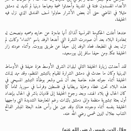
الأعداء المفسدون فتنة في المدينة وأحدثوا ضجة وهياجا دينيا لم تشهد له دمشق
مثيلا في الماضي حتى أن بعض الأشرار حاولوا نسف الفندق الذي نزل فيه
الخليفة.
عندها أعلنت الحكومة الفرنسية آنذاك أنها عاجزة عن حمايته وصحبه ونصحت له
بمغادرة البلاد بعد أن صودرت النشرة التي أعدها الوفد باسم "النداء" وكانت لم
تزل بعد في المطبعة. فعاد الوفد إلى حيفا عن طريق بيروت, وأثناء عودته زار
الخليفة عكا, ومن حيفا سافر إلى بورسعيد.
لقد أحدثت زيارة الخليفة الثاني لبلدان الشرق الأوسط هزة عنيفة في الأوساط
الدينية وكان ما حدث في دمشق الشرارة للقيام بالتبشير المنظم. وقد مهد لذلك
الخليفة أثناء جولته هذه خاصة بعد أن لمس وشعر بوطأة التبشير المسيحي في
هذه البلاد تحت غطاء وحماية بريطانيا في فلسطين وفرنسا في سوريا, تماما كما
كان الحال في بلاد الهند. وبعد رجوع الخليفة إلى قاديان باشر في الحال بإعداد
أول بعثة تبشيرية منظمة وإلى دمشق بالذات رغم المعارضة الشديدة التي واجهها
الخليفة بنفسه أثناء وجوده هناك وقد عين على رأس هذه البعثة المبشر الفاتح
الشاب جلال الدين شمس رضي الله عنه.
جلال الدين شمس (رضي الله عنه)