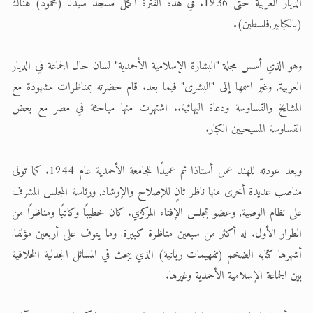
الديار العربية حتى 1936. في هذه الفترة أكمل مسجد سيدنا (محمود) هناك
(بالكبابير,فلسطين).
وهو الذي أسس مجلة "البشارة الإسلامية الأحمدية" لسان حال الجماعة في الديار
العربية, وغيّر اسمها إلى "البشرى" فيما بعد. قام حضرته بمناظرات مشهودة مع
المشايخ والقساوسة ودعاة البهائية.. اشتهرت منها مباحثة في مصر مع بعض
القساوسة المسيحيين الكبار.
وبعد عودته للهند عمل أستاذا ثم عميدًا للجامعة الأحمدية عام 1944. كما تولى
مناصب عديدة أخرى منها ناظر ثانٍ للإصلاح والإرشاد, ورئاسة المجلس المشرف
على نظام الوصية, وعضو بمجلس الإفتاء المركزي. كان خطيبًا وكاتبًا ومناظرًا من
الطراز الأول. له أكثر من سبعين مناظرة كبيرة, وما ينوف على أربعين مؤلفا,
أشهرها كتابه الضخم (تفهيمات ربانية) الذي يبحث في المسائل الجدلية الخلافية
بين الجماعة الإسلامية الأحمدية وغيرها.