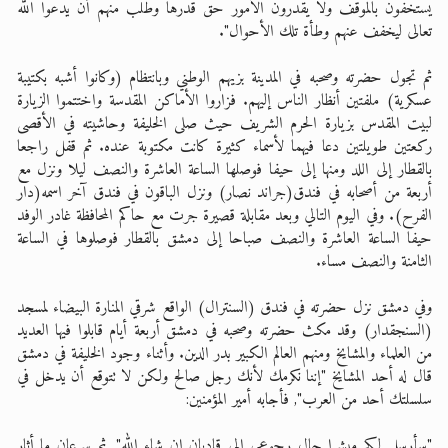
يستخفون بالموقف ولا يقدرون الأمور حق قدرها وطلب منهم أن يدعوا الله
تعالى ليخفف عنهم وطأة تلك الأحوال".
ثم تجول حضرته وصحبه في المدينة بزيهم الوطني وبانتظام (وكانوا أشبه بكتيبة
عسكرية) ملفتين أنظار الناس إليهم. فزاروا الأماكن المقدسة واختتموا الزيارة
لبيت المقدس بزيارة الحرم الشريف حيث صلى الخليفة وحاشيته في الأقصى
ركعتين طويلتين دعا فيهما لأسماء كثيرة كانت مكتوبة عنده. ثم قفل راجعا
بالقطار إلى اللد ومنها إلى حيفا فوصلها الساعة العاشرة والنصف ليلا ونزل مع
أربعة من أصحابه في فندق(جراند نصار) ونزل الباقون في فندق آخر اسمه(دار
الفرح). وفي اليوم التالي وبعد مقابلة قصيرة جرت مع حاكم المحافظة غادر الوفد
حيفا الساعة العاشرة والنصف صباحا إلى دمشق بالقطار فوصلوها في الساعة
الثامنة والنصف مساء.
وفي دمشق نزل حضرته في فندق (السنترال) الواقع شرقي المنارة البيضاء لمسجد
(السنجقدار) وقد مكث حضرته وصحبه في دمشق أربعة أيام قابلوا فيها العديد
من العلماء والمشايخ ومنهم العالم الكبير بدر الدين. وأثناء وجود الخليفة في دمشق
قال له أحد المشايخ "إننا نكرمك لأنك رجل صالح ولكن لا تتوقع أن يدخل في
سلسلتك أحد من العرب", فأجابه أمير المؤمنين:
"سأرسل لكم مبشرا حال رجوعي إلى قاديان إن شاء الله", ثم سرعان ما أثار