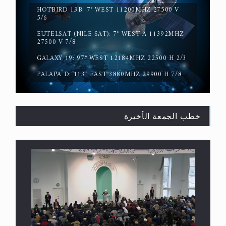
HOTBIRD 13B: 7° WEST 11200MHZ 27500 V
5/6
EUTELSAT (NILE SAT): 7° WEST-A 11392MHZ
حقيقة المسيح الدجال
27500 V 7/8
GALAXY 19: 97° WEST 12184MHZ 22500 H 2/3
PALAPA D: 113° EAST 3880MHZ 29900 H 7/8
خطب الجمعة الأخيرة
القرآن قاضٍ وحكمٌ على السنة ومهيمنٌ عليها.. ليس
العكس