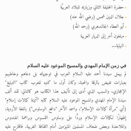
اقرأ هذا المقال في أهمية عيد الأضحى و
حضرة الخليفة الثاني وزيارته للبلاد العربيّة
اقرأ هذا المقال في أهمية عيد الأضحى و
جلال الدين شمس (رضي الله عنه)
الحجّ.. دلالات، حِكم، وأهداف >> المزيد
أبو العطاء الجالندهري (رحمه الله)
مبلغون أخر إلى الديار العربية
النهاية...
في زمن الإمام المهدي والمسيح الموعود عليه السلام
لم يهمل سيدنا أحمد عليه السلام العرب في توجيهاته بل دعاهم وخاطبهم
بعبارات تفيض بالرقة والمحبة. وكان أول ما كتبه للعرب كتاب "التبليغ"
الإعجازي، والسبب الذي أدى إلى تأليف هذا الكتاب هو كالتالي: لقد ألف
سيدنا الإمام المهدي والمسيح الموعود عليه السلام كتابه "آئينة كمالات إسلام"
(أي "مرآة كمالات الإسلام"، واسمه الآخر "دافع الوساوس") باللغة الأردية،
إظهارًا لكمالات الإسلام وردًّا على وساوس القسوس وبراهمة الهندوس
والملاحدة وبعض ضعاف المسلمين المنهزمين أمام الثقافة الغربية. فاقترح عليه