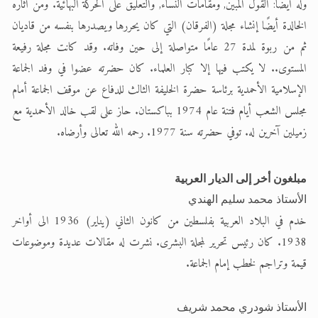
وله أيضا: القول المبين, ومقامات النساء, والتعليق على الحركة البهائية. ومن آثاره
الخالدة أيضًا إنشاء مجلة (الفرقان) التي كان يحررها ويصدرها بنفسه من قاديان
ثم من ربوة لمدة 27 عامًا متواصلة إلى حين وفاته. وقد كانت مجلة رفيعة
المستوى.. لا يكتب فيها إلا كبار العلماء. كان حضرته عضوا في وفد الجماعة
الإسلامية الأحمدية برئاسة حضرة الخليفة الثالث للدفاع عن موقف الجماعة أمام
مجلس الشعب أيام فتنة عام 1974 بباكستان. حاز على لقب خالد الأحمدية مع
زميلين آخرين له. توفي حضرته سنة 1977. رحمه الله تعالى وأرضاه.
مبلغون أخر إلى الديار العربية
الأستاذ محمد سليم الهندي
خدم في البلاد العربية بفلسطين من كانون الثاني (يناير) 1936 الى أواخر
1938. كان رئيس تحرير لمجلة البشرى. نشرت له مقالات عديدة وموضوعات
قيمة وتراجم لخطب إمام الجماعة.
الأستاذ شودري محمد شريف