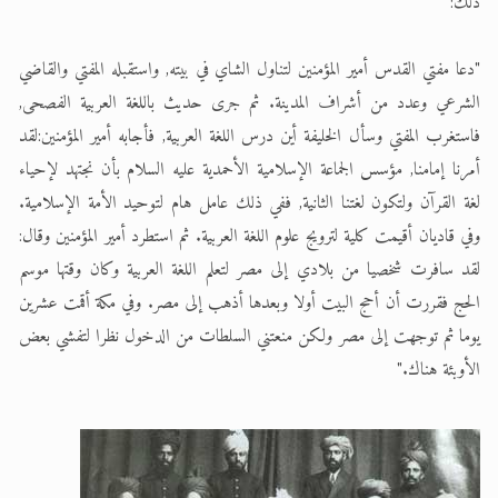
ذلك:
"دعا مفتي القدس أمير المؤمنين لتناول الشاي في بيته, واستقبله المفتي والقاضي
الشرعي وعدد من أشراف المدينة. ثم جرى حديث باللغة العربية الفصحى,
فاستغرب المفتي وسأل الخليفة أين درس اللغة العربية, فأجابه أمير المؤمنين:لقد
أمرنا إمامنا, مؤسس الجماعة الإسلامية الأحمدية عليه السلام بأن نجتهد لإحياء
لغة القرآن ولتكون لغتنا الثانية, ففي ذلك عامل هام لتوحيد الأمة الإسلامية.
وفي قاديان أقيمت كلية لترويج علوم اللغة العربية. ثم استطرد أمير المؤمنين وقال:
لقد سافرت شخصيا من بلادي إلى مصر لتعلم اللغة العربية وكان وقتها موسم
الحج فقررت أن أحج البيت أولا وبعدها أذهب إلى مصر. وفي مكة أقمت عشرين
يوما ثم توجهت إلى مصر ولكن منعتني السلطات من الدخول نظرا لتفشي بعض
الأوبئة هناك."