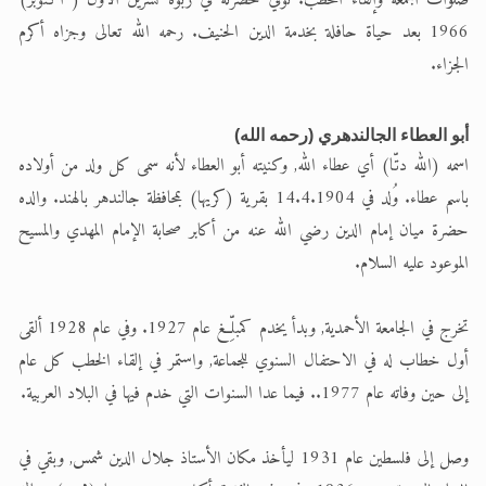
صلوات الجمعة وإلقاء الخطب. توفي حضرته في ربوة تشرين الأول ( أكتوبر)
1966 بعد حياة حافلة بخدمة الدين الحنيف. رحمه الله تعالى وجزاه أكرم
الجزاء.
أبو العطاء الجالندهري (رحمه الله)
اسمه (الله دتّا) أي عطاء الله, وكنيته أبو العطاء لأنه سمى كل ولد من أولاده
باسم عطاء. وُلد في 14.4.1904 بقرية (كريها) بمحافظة جالندهر بالهند. والده
حضرة ميان إمام الدين رضي الله عنه من أكابر صحابة الإمام المهدي والمسيح
الموعود عليه السلام.
تخرج في الجامعة الأحمدية, وبدأ يخدم كمبلِّغ عام 1927. وفي عام 1928 ألقى
أول خطاب له في الاحتفال السنوي للجماعة, واستمر في إلقاء الخطب كل عام
إلى حين وفاته عام 1977.. فيما عدا السنوات التي خدم فيها في البلاد العربية.
وصل إلى فلسطين عام 1931 ليأخذ مكان الأستاذ جلال الدين شمس, وبقي في