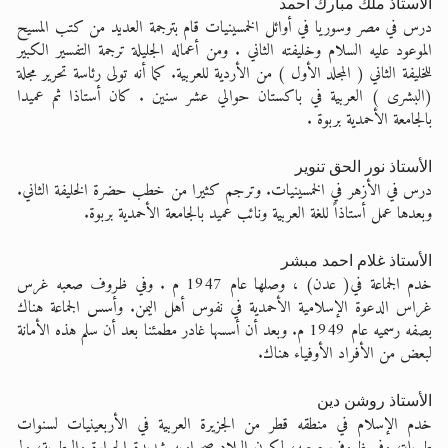
الأستاذ ملك مبارك احمد
درس في مصر وسوريا في أوائل الخمسينيات قام بترجمة العديد من كتب المسيح
الموعود عليه السلام وخليفته الثاني . ومن أعماله الجليلة ترجمة التفسير الكبير
للخليفة الثاني ( المجلد الأول ) من الأردية للعربية. كما أنه تولى رئاسة تحرير مجلة
(البشرى ) العربية في باكستان حوالي عشر سنين . كان أستاذا ثم عميدا
بالجامعة الأحمدية بربوة .
الأستاذ نور الحق تنوير
درس في الأزهر في الخمسينيات. وترجم كثيرا من خطب حضرة الخليفة الثاني.
وبعدها عمل أستاذاً للغة العربية ونائب عميد بالجامعة الأحمدية بربوة.
الأستاذ غلام احمد مبشر
خدم الجماعة في( عدن) ، وصلها عام 1947 م . وفي ظروف صعبه غرس
غراس الدعوة الإسلامية الأحمدية في نفوس أهل اليمن. وأسس الجماعة هناك
بصفه رسميه عام 1949 م. وبعد أن أسسها غادر مطمئنا بعد أن سلم هذه الأمانة
لبعض من الأفراد الأوفياء هناك.
الأستاذ روشن دين
خدم الإسلام في منطقه قطر من الجزيرة العربية في الأربعينيات لسنوات