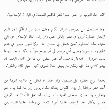
السيد محمود أحمد عرفاني وقد صرح بأمور تجدر الإشارة إليها, منها قوله:
"لقد اتخذ الغرب من مصر جسرا لنشر ثقافتهم الفاسدة في البلدان الإسلامية".
"وقد استنبطت من نصوص القرآن الكريم, وقلت ذلك مرارا, أنكم ترون اليوم
ازدهار حضارة أوروبا في مصر, ولكن مصر, وهي بنت العالم الإسلامي هي التي
ستهدم هذه الحضارة, ’حين تدخل في حصن الله’. وكما تسبب موسى في هدم
الحضارة الفرعونية وخيب أمل فرعون في أن يصبح عوناً له, هكذا ستجد أوروبا
نفسها مغرورة و مخدوعة إن ظنت أن مصر ستظل عونا لها على المدى البعيد. قد
يبدو كلامي هذا عجبا ولكن من يعيش منكم فسيرى كيف سيتم ذلك ويتحقق".
بعدها عرج حضرته على فلسطين فزار حيفا. ثم انتقل مع حاشيته المؤلفة من
أحد عشر مرافقا إلى بيت المقدِس وهناك مكث يومين زار خلالهما بيت لحم
والخليل. وقد غطت الصحف المحلية هذه الزيارة. لقد سجل الأستاذ عبد الرحمن
قادياني ,وكان احد المرافقين للخليفة أمورا كثيرة عن زيارة الخليفة للقدس,من