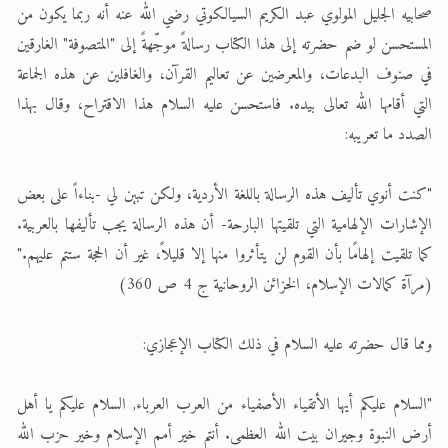
صحابيه الجليل المولوي عبد الكريم السيالكوتي رضي الله عنه أنه ربما يكون من
المستحسن لو ضم حضرته إلى هذا الكتاب رسالةً موجّهةً إلى "المتصوفة" الغارقين
في صنوف البدعات، والمعرضين عن تعاليم القرآن، والغافلين عن هذه الجماعة
التي أقامها الله تعالى بيده. فاستحسن عليه السلام هذا الاقتراح، وقال بهذا
الصدد ما تعريبه:
"كنت أنوي تأليف هذه الرسالة باللغة الأردية، ولكن تبين لي -بناءاً على بعض
الإشارات الإلهامية التي تلقيتها البارحة- أن هذه الرسالة يجب تأليفها بالعربية.
كما تلقيت إلهامًا بأن القوم لن يتأثروا منها إلا قليلاً، غير أن الحجة ستتم عليهم."
(مرآة كمالات الإسلام، الخزائن الروحانية ج 4 ص 360)
ومما قال حضرته عليه السلام في ذلك الكتاب الإعجازي:
"السلام عليكم أيها الأتقياء الأصفياء من العرب العرباء, السلام عليكم يا أهل
أرض النبوة وجيران بيت الله العظمى. أنتم خير أمم الإسلام وخير حزب الله