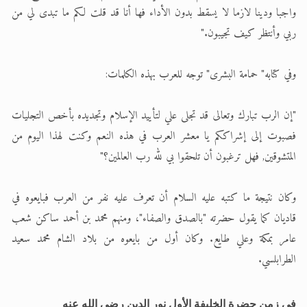
واجبا ودينا لازما لا يسقط بدون الأداء فها أنا قد قلت لكم ما تبدى لي من
ربي وأنتظر كيف تجيبون."
وفي كتابه" حمامة البشرى" توجه للعرب بهذه الكلمات:
"إن الرب تبارك وتعالى قد تجلى علي لتأييد الإسلام وتجديده بأخص التجليات
فصبوت إلى إشراككم يا معشر العرب في هذه النعم وكنت لهذا اليوم من
المتشوقين, فهل ترغبون أن تلحقوا بي لله رب العالمين؟"
وكان نتيجة ما كتبه عليه السلام أن تعرف عليه نفر من العرب فبايعوه في
قاديان كما يقول حضرته "بالصدق والصفاء"، ومنهم محمد بن أحمد ساكن شعب
عامر بمكة وعلي طايع. وكان أول من بايعوه من بلاد الشام محمد سعيد
الطرابلسي.
في زمن حضرة الخليفة الأول نور الدين رضي الله عنه