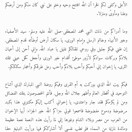
الأعلى وكفى لكم فخرا أن الله افتتح وحيه وختم على نبي كان منكم ومن أرضكم
وطنا ومأوىً ومنزلا.
وما أدراكم من ذلك النبي محمد المصطفى-صلى الله عليه وسلم- سيد الأصفياء
وخير الأنبياء وخاتم الرسل وإمام الورى. يا سكان أرض أوطأته قدم المصطفى,
إن ظني فيكم جليل وفي روحي للقائكم غليل يا عباد الله, وإني أحن إلى أعيان
بلادكم وبركات سوادكم لاْزور موطئ أقدام خير الورى وأجعل كحل عيني تلك
الثرى. يا إخوان إني أحبكم وأحب بلادكم وأحب رمل طرقكم وأحجار سكككم.
فيكم بيت الله الذي بوركت به أم القرى وفيكم روضة النبي المبارك الذي أشاع
التوحيد في أقطار العالم وأظهر جلال الله وجلى, فأنتم المخصوصون بتلك الفضائل
ومن لم يكرمكم فقد جار واعتدى. يا إخواني أكتب إليكم مكتوبي هذا بكبد
مرضوضة ودموع مفضوضة فاسمعوا قولي جزاكم الله خير الجزاء: أيها الإخوان
من العرب من مصر وبلاد الشام وغيرها إني لما رأيت هذه النعمة نعمة عظيمة
ومائدة نازلة من السماء فلم تطب نفسي ألا أشارككم فيها ورأيت التبليغ حقا