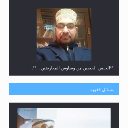
**الحصن الحصين من وساوس المعارضين ...**...
مسائل فقهية