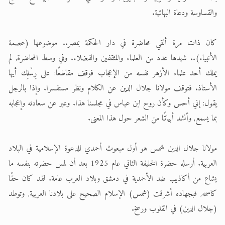
والقساوسة ودعاة البهائية.
كان ذات مرة ألقي محاضرة في دار الحكمة بمصر.. موضوعها (عصمة
الأنبياء).. شهدها عدد من العلماء والمثقفين والفضلاء. وفي وسط المحاضرة, لم
يملك أحد علماء الأزهر نفسه من الإعجاب فوقف مقاطعًا: على رِسْلِك أيها
الأستاذ. فتوقف مولانا جلال الدين عن الكلام ونظر مستفسرا. وإذا بالرجل
يقول: إني أحس وكأن روح ابن عباس في مجلسنا هذا. وعبر عن سعادته وإعجابه
بما يسمع, وأنشد أبياتًا من الشعر حول هذا المعنى.
مولانا جلال الدين شمس هو أول مبعوث أحمدي للدعوة الإسلامية في البلاد
العربية. أرسله حضرة الخليفة الثاني عام 1925 بعد أن لمس حضرته بنفسه ما
يشاع من أكاذيب ضد الأحمدية في دمشق وبلاد العرب عامة. لقد كان حقًا
كاسمه, فبجهاده أشرقت (شمس) الإسلام الصحيح على بلادنا العربية, وتوطد
(جلال الدين) في القلوب ورسخ.