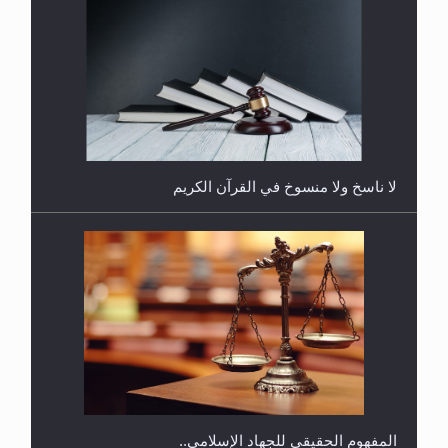
هل يُحسب حول الزكاة وفق السنة الميلادية أو الهجرية؟
لا ناسخ ولا منسوخ في القرآن الكريم
هل يجوز فتح مشروع كوافير نسائي للمحجبات وغير
المحجبات؟
المفهوم الحقيقي للجهاد الإسلامي..