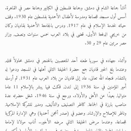
أنشأ جماعة الشام في دمشق, وجماعة فلسطين في الكبابير وجماعة مصر في القاهرة.
أسس أول مسجد للجماعة ومدرسة لأطفال الأحمدية بفلسطين عام 1930. وقف
حياته لخدمة الإسلام في عام 1917, ودرس بالجامعة الأحمدية بقاديان وكان
من خريجي الدفعة الأولى. قضى في بلاد العرب خمس سنوات ونصف, وزار
مصر مرتين عام 29 و 30.
وأثناء جهاده في سوريا طعنه أحد المتعصبين بالخنجر في دمشق محاولاً قتله,
وعندما بلغ الخبر قاديان جمع حضرة الخليفة الثاني أهلها في المسجد ودعوا له
بالشفاء, فنجاه الله تعالى. عاد إلى قاديان من بلاد العرب عام 1931, ثم أرسله
أمير المؤمنين في سنة 1936 إلى لندن, فمكث فيها يبشر بالإسلام 11 عاما
متواليا, بعيدًا عن الأهل والأولاد. ورجع في سنة 1946. شغل حضرته عدة
مناصب بارزة في الجماعة, كناظر التصنيف والتأليف, ومدير للشركة الإسلامية,
وناظر للإصلاح والإرشاد, وعضو في (صدر أنجمن أحمدية) وهي الإدارة المركزية
للجماعة. وعندما مرض الخليفة الثاني مرضه الأخير.. أناب مولانا لإمامة