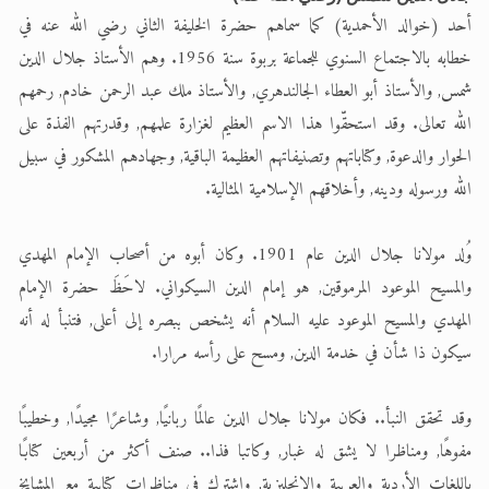
أحد (خوالد الأحمدية) كما سماهم حضرة الخليفة الثاني رضي الله عنه في
خطابه بالاجتماع السنوي للجماعة بربوة سنة 1956. وهم الأستاذ جلال الدين
شمس, والأستاذ أبو العطاء الجالندهري, والأستاذ ملك عبد الرحمن خادم, رحمهم
الله تعالى. وقد استحقّوا هذا الاسم العظيم لغزارة علمهم, وقدرتهم الفذة على
الحوار والدعوة, وكتاباتهم وتصنيفاتهم العظيمة الباقية, وجهادهم المشكور في سبيل
الله ورسوله ودينه, وأخلاقهم الإسلامية المثالية.
وُلد مولانا جلال الدين عام 1901. وكان أبوه من أصحاب الإمام المهدي
والمسيح الموعود المرموقين, هو إمام الدين السيكواني. لاحَظَ حضرة الإمام
المهدي والمسيح الموعود عليه السلام أنه يشخص ببصره إلى أعلى, فتنبأ له أنه
سيكون ذا شأن في خدمة الدين, ومسح على رأسه مرارا.
وقد تحقق النبأ.. فكان مولانا جلال الدين عالمًا ربانيًا, وشاعرًا مجيدًا, وخطيبًا
مفوهًا, ومناظرا لا يشق له غبار, وكاتبا فذا.. صنف أكثر من أربعين كتابًا
باللغات الأردية والعربية والانجليزية, واشترك في مناظرات كتابية مع المشايخ