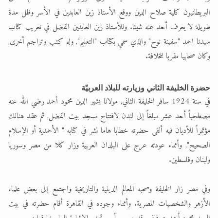
البريطانيون كلية صلاح الدين ووقع الأستاذ زين العابدين في الأسر وظل مدة
طويلة لا يعرف أحد عنه شيئا. وللأستاذ زين العابدين الفضل في تعريب كتاب
سيدنا احمد "سفينة نوح" والذي سمي بكتاب "التعليم", وله كتب وتراجم أخرى,
وكان صحابيا مقربا للخلافة.
حضرة الخليفة الثاني وزيارته للبلاد العربيّة
في سنة 1924 سافر الخليفة الثاني, مولانا بشير الدين محمود أحمد رضي الله عنه
مصطحباً أحد عشر مبلغاً إلى لندن لافتتاح مسجد بيت الفضل, ثم عقد هنالك
مؤتمراً للأديان فيه ألقى حضرته خطابا هاما نشر في كتابه " الأحمدية أو الإسلام
الصحيح", وأثناء عودته عرج على البلدان العربية وزار كلا من مصر وسوريا
ولبنان وفلسطين.
وفي مصر زار الخليفة وصحبه المعالم الدينية والتاريخية واجتمع إلى بعض علماء
الأزهر والشخصيات المصرية. وأثناء وجوده في القاهرة أقام حضرته في بيت