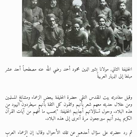
الخليفة الثاني, مولانا بشير الدين محمود أحمد رضي الله عنه مصطحباً أحد عشر
مبلغا إلى الديار العربيةً
وقبل مغادرته بيت المقدس التقى حضرة الخليفة ببعض الزعماء ومشايخ المسلمين
ومن خلال حديثه معهم شعر بأنهم واثقون كل الثقة بأنهم سيطردون اليهود من
هذه البلاد. وحول تساؤلاتهم أجابهم الخليفة: "بحسب ما أفهم من آيات القرآن
الكريم يبدو أنهم سيرجعون مرة أخرى إلى هذه البلاد.
ثم رد حضرته على سؤال أحدهم عن تلك الأحوال وقال: إن الزعماء العرب