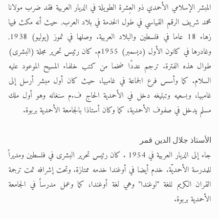
المبشر الإسلامي الأحمدي ذو العِشرة الطويلة في الديار العربية فقد ضرب مولانا
محمد شريف الرقم القياسي في طول الخدمة في بلاد العرب, حيث أنه مكث فيها
زهاء 18 عاما في فلسطين والبلاد العربية. وصلها في تموز (يوليو) 1938,
وغادرها في كانون الأول (ديسمبر) 1955م. كان رئيس تحرير مجلة (البشرى)
طوال هذه الفترة. ترجم عددًا ضخما من كتب خلفاء المسيح الموعود عليه
السلام. كما وأسس فرع الجماعة في غامبيا، حيث كان أول مبشر أرسل إلى
غامبيا، وبسعيه وتبليغه دخل في الأحمدية الحاج ف.م سنغانه وهو أول ملك
مسلم يدخل في صفوف الأحمدية، كما وكان أستاذا بالجامعة الأحمدية بربوة.
الأستاذ جلال الدين قمر
جاء إلى الديار العربية في 1954 . كان رئيس تحرير البشرى في فلسطين ومديراً
للمدرسة الأحمديّة. خدم أيضا في أوغندا خدمه ممتازة. وتحت إشرافه تمت ترجمة
القران الكريم للغة "لوغندا" وهي لغة أوغندا، كما وعمل مدرساً في الجامعة
الأحمدية بربوة.