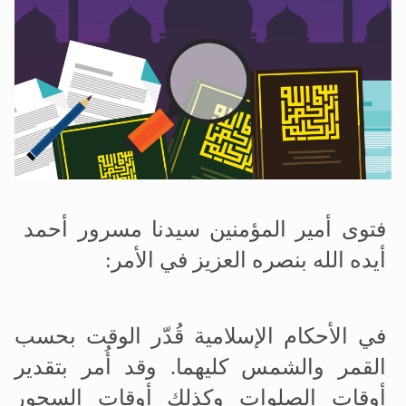
اقرأ هذا المقال في أهمية عيد الأضحى و
الحجّ.. دلالات، حِكم، وأهداف >> المزيد
تعميم هامّ لأفراد الجماعة >> المزيد
فتوى أمير المؤمنين سيدنا مسرور أحمد
أيده الله بنصره العزيز في الأمر:
في الأحكام الإسلامية قُدّر الوقت بحسب
القمر والشمس كليهما. وقد أُمر بتقدير
أوقات الصلوات وكذلك أوقات السحور