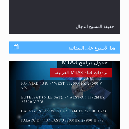
حقيقة المسيح الدجال
هذا الأسبوع على الفضائية
جدول برامج MTA3
ترددات قناة MTA3 العربية:
HOTBIRD 13B: 7° WEST 11200MHZ 27500 V
5/6
EUTELSAT (NILE SAT): 7° WEST-A 11392MHZ
القرآن قاضٍ وحكمٌ على السنة ومهيمنٌ عليها.. ليس
27500 V 7/8
العكس
GALAXY 19: 97° WEST 12184MHZ 22500 H 2/3
PALAPA D: 113° EAST 3880MHZ 29900 H 7/8