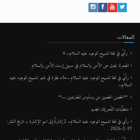
المقالات
رأيٌ في لغة المسيح الموعود عليه السلام.. 4
الهجرة: بحث عن الأمن والسلام في سبيل إرساء الأمن والسلام
رأيٌ في لغة المسيح الموعود عليه السلام ..«3» نظرة في شعر المسيح الموعود عليه
السلام..
**الحصن الحصين من وساوس المعارضين ...**
متطلَّبات التّحريك الجديد
رأي في لغة المسيح الموعود عليه السلام.. 2 إشارةٌ إلى اسم الإشارة .. تاريخ النشر:
19-2-2026