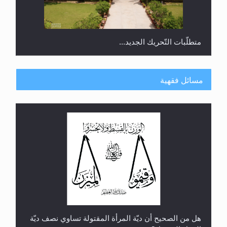
متطلَّبات التّحريك الجديد...
مسائل فقهية
رأيٌ في لغة المسيح الموعود عليه السلام.. 4...
هل من الصحيح أن ديّة المرأة المقتولة تساوي نصف ديّة