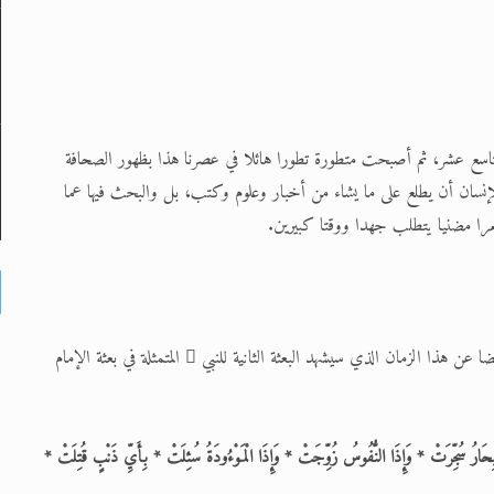
لتاسع عشر، ثم أصبحت متطورة تطورا هائلا في عصرنا هذا بظهور الصحافة
يح للإنسان أن يطلع على ما يشاء من أخبار وعلوم وكتب، بل والبحث فيها عما
 أمرا مضنيا يتطلب جهدا ووقتا كبيرين.
إلى جانب العلامتين اللتين ذكرناهما سابقا، فقد وردت علامات متعددة أيضا عن هذا الزمان الذي سيشهد البعثة الثانية للنبي  المتمثلة في بعثة الإمام
ِحَارُ سُجِّرَتْ * وَإِذَا النُّفُوسُ زُوِّجَتْ * وَإِذَا الْمَوْءُودَةُ سُئِلَتْ * بِأَيِّ ذَنْبٍ قُتِلَتْ *