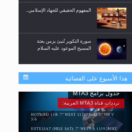
المفهوم الحقيقي للجهاد الإسلامي..
سورة التكوير تُنبئ بزمن بعثة
المسيح الموعود عليه السلام
حقيقة المسيح الدجال
هذا الأسبوع على الفضائية
جدول برامج MTA3
القرآن قاضٍ وحكمٌ على السنة
ترددات قناة MTA3 العربية:
ومهيمنٌ عليها.. ليس العكس
HOTBIRD 13B: 7° WEST 11200MHZ 27500 V
5/6
EUTELSAT (NILE SAT): 7° WEST-A 11392MHZ