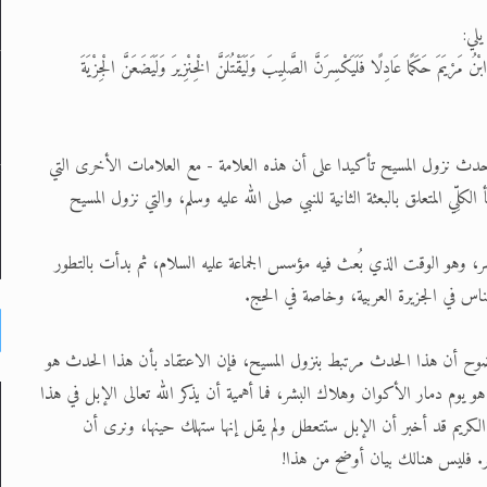
لي:
ابْنُ مَرْيَمَ حَكَمًا عَادِلًا فَلَيَكْسِرَنَّ الصَّلِيبَ وَلَيَقْتُلَنَّ الْخِنْزِيرَ وَلَيَضَعَنَّ الْجِزْيَةَ
دث نزول المسيح تأكيدا على أن هذه العلامة - مع العلامات الأخرى التي
كلِّي المتعلق بالبعثة الثانية للنبي صلى الله عليه وسلم، والتي نزول المسيح
ر، وهو الوقت الذي بُعث فيه مؤسس الجماعة عليه السلام، ثم بدأت بالتطور
 الناس في الجزيرة العربية، وخاصة في الحج.
 بوضوح أن هذا الحدث مرتبط بنزول المسيح، فإن الاعتقاد بأن هذا الحدث هو
هو يوم دمار الأكوان وهلاك البشر، فما أهمية أن يذكر الله تعالى الإبل في هذا
الكريم قد أخبر أن الإبل ستتعطل ولم يقل إنها ستهلك حينها، ونرى أن
سفر. فليس هنالك بيان أوضح من هذا!