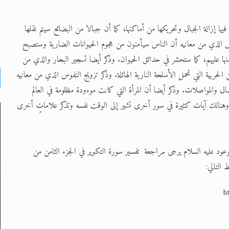
يها إزالة الجبال وتحريكها من أماكنها، كما أن جبالا من البضائع سيتم نقلها
وحوش الذي من معانيه أن الناس سيأمنون من هجوم الحيوانات الضارية وستصبح
منها عليهم، كما ستحشر في حدائق الحيوان. وذكر أيضا تسجير البحار والذي من
الحربية التي تحمل الأسلحة النارية الهائلة. وذكر تزويج النفوس الذي من معانيه
 والمواصلات. وذكر أيضا أن المرأة التي كانت موءودة مظلومة في العالم
وهنالك آيات كثيرة في سور أخرى تشير إلى الوقت نفسه وتذكر علاماتٍ أخرى
وعود عليه السلام يرجى مراجعة تفسير سورة التكوير في الجزء الثامن من
ط التالي: