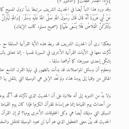
{وَإِذَا الْعِشَارُ عُطِّلَتْ} (التكوير 5)
وقد ورد هذا النبأ أيضا في الحديث الشريف مرتبطا بنبأ نزول المسيح كما ي
عَنْ أَبِي هُرَيْرَةَ أَنَّهُ قَالَ قَالَ رَسُولُ اللَّهِ صَلَّى اللَّهُ عَلَيْهِ وَسَلَّمَ: {وَاللَّهِ لَيَنْزِلَنَّ 
وَلَتُتْرَكَنَّ الْقِلَاصُ فَلَا يُسْعَى عَلَيْهَا} (صحيح مسلم، كتاب الإيمان)
وهكذا نرى أن الحديث الشريف قد ربط هذه الآية القرآنية السابقة مع ح
ذُكرت معها في الآيات القرآنية الأخرى في السورة نفسها - إنما تتعلق بالنبأ ال
يشكِّل إحدى صورها، كما أوضحنا سابقا .
ومعلوم أن وسائل المواصلات قد بدأت بالظهور في نهاية القرن التاسع عش
الهائل من وقتها إلى يومنا هذا، ولم تَعُد الإبل هي الوسيلة التي يتنقل بها
ولا بدّ من التنويه إلى أنه علاوة على أن الحديث الذي ذكرناه قد أكّد
من أحداث يوم القيامة إنما هو إساءة للقرآن الكريم! فإذا كان يوم القيامة 
السياق التي ستهلك أيضا هي وكل المخلوقات الأخرى يومها؟ ثم إن القرآن 
الحديث قد بيَّن معنى التعطيل الذي هو أنها لن تعود الوسيلة للتنقل وال