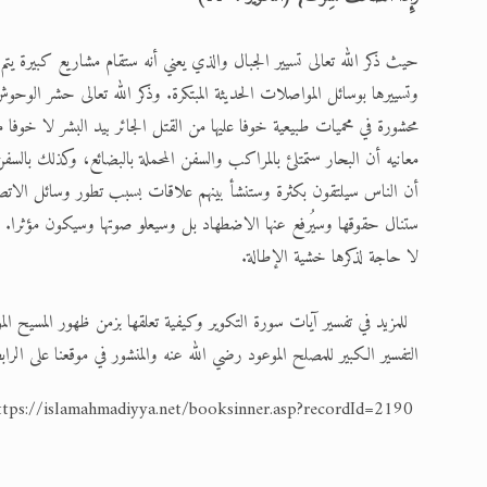
حيث ذكر الله تعالى تسيير الجبال والذي يعني أنه ستقام مشاريع كبيرة يتم ف
وتسييرها بوسائل المواصلات الحديثة المبتكرة. وذكر الله تعالى حشر ال
محشورة في محميات طبيعية خوفا عليها من القتل الجائر بيد البشر لا خوفا 
معانيه أن البحار ستمتلئ بالمراكب والسفن المحملة بالبضائع، وكذلك بالسفن 
أن الناس سيلتقون بكثرة وستنشأ بينهم علاقات بسبب تطور وسائل الاتصال
ستنال حقوقها وسيُرفع عنها الاضطهاد بل وسيعلو صوتها وسيكون مؤثرا. 
لا حاجة لذكرها خشية الإطالة.
للمزيد في تفسير آيات سورة التكوير وكيفية تعلقها بزمن ظهور المسيح الم
التفسير الكبير للمصلح الموعود رضي الله عنه والمنشور في موقعنا على الراب
https://islamahmadiyya.net/booksinner.asp?recordId=2190