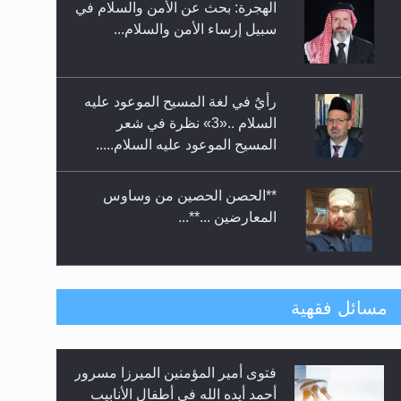
الهجرة: بحث عن الأمن والسلام في
حفل توزيع الشهادات في الجامعة
سبيل إرساء الأمن والسلام...
الأحمدية بنيجيريا لعام 2025
رأيٌ في لغة المسيح الموعود عليه
السلام ..«3» نظرة في شعر
المسيح الموعود عليه السلام.....
**الحصن الحصين من وساوس
المعارضين ...**...
متطلَّبات التّحريك الجديد...
مسائل فقهية
فتوى أمير المؤمنين الميرزا مسرور
رأيٌ في لغة المسيح الموعود عليه
أحمد أيده الله في أطفال الأنابيب