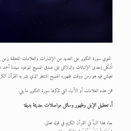
تحوي سورة التكوير على العديد من الإشارات والعلامات المتعلقة بزمن ظ
تُشكل إحدى الإثباتات والدلائل على صدق المسيح الموعود سيدنا أحمد عليه
نعيش فيه هو زمن ووقت ظهوره المسيح المنتظر الذي بشر به القرآن الكري
فمن هذه العلامات أو الأنباء التي تذكرها سورة التكوير ما يلي:
أ. تعطيل الإبل وظهور وسائل مواصلات حديثة بديلة
جاء هذا النبأ في القرآن الكريم في قوله تعالى: