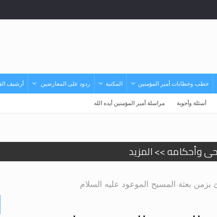
خطب وخطابات أمير المؤمنين
المكتبة
ردود على المعارضين
أرشيف الفي
أسئلة وأجوبة
مراسلة أمير المؤمنين أيده الله
حى وأحكامه >> المزيد
حى وأحكامه >> المزيد
ئ بزمن بعثة المسيح الموعود عليه السلام
د