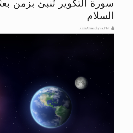
سورة التكوير تُنبئ بزمن بع
تعميم هامّ لأفراد الجماعة >> المزيد
السلام
إعلان هامّ بخصوص الرسائل المرسلة إ
IslamAhmadiyya.Net
للانتقال إلى كافة الردود على القمص
اقرأ هذا الكتاب وتعرّف على حقيقة ال
عرض مصوَّر لأقوال المستشرقين في خا
الحجّ.. دلالات، حِكم، وأهداف >> المزي