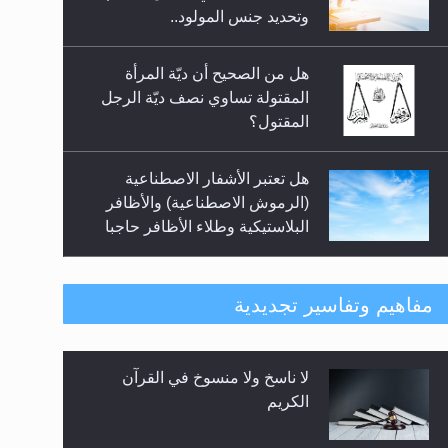
السلام.. 4...
وتحديد جنس المولود..
هل من الصحيح أن ديّة المرأة
المقتولة تساوي نصف ديّة الرجل
المقتول؟
هل تعتبر الأشفار الاصطناعية
(الرموش الاصطناعية) والأظافر
البلاستيكية وطلاء الأظافر حاجبا
للوضوء وهل يُسمح الصلاة بها؟
هل يُحسب حول الزكاة وفق السنة
مفاهيم وتفاسير تجديدية
الميلادية أو الهجرية؟
لا ناسخ ولا منسوخ في القرآن
هل يجوز فتح مشروع كوافير نسائي
الكريم
للمحجبات وغير المحجبات؟