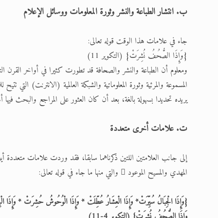
ب. انتشار الطباعة والنشر وثورة المعلومات ووسائل الإعلام
جاء في علامات هذا الوقت قوله تعالى:
{وَإِذَا الصُّحُفُ نُشِرَتْ} (التكوير 11)
ومعلوم أن الطباعة والنشر والصحافة قد تطورت كثيرا في أواخر القرن ا
المسموعة والمرئية وثورة المعلوماتية والشبكة العالمية (الانترنت) التي تت
يريده تحديدا بسهولة بالغة، بعد أن كان العثور على المراجع والبحث فيها
ت. علامات أخرى متعددة
المهدي والمسيح الموعود  والتي منها ما جاء في قوله تعالى:
{وَإِذَا الْجِبَالُ سُيِّرَتْ* وَإِذَا الْعِشَارُ عُطِّلَتْ * وَإِذَا الْوُحُوشُ حُشِرَتْ * وَإِذَا الْب
وَإِذَا الصُّحُفُ نُشِرَتْ} (التكوير 4-11)