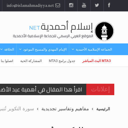
info@islamahmadiyya.net
إسلام أحمدية
.NET
الموقع العربي الرسمي للجماعة الإسلامية الأحمدية
الجماعة الإسلامية الأحمدية
الإمام المهدي والمسيح الموعود
الخلافة
MTA3 البث المباشر
جدول برامج MTA3
المشاركة الحية
اتصلوا بنا
اقرأ هذا المقال في أهمية عيد الأض
إعلانات
اقرأ هذا المقال في أهمية عيد الأض
مفاهيم وتفاسير تجديدية
سورة التكوير تُنب
الرئيسية
الحجّ.. دلالات، حِكم، وأهداف >> المزي
تعميم هامّ لأفراد الجماعة >> المزيد