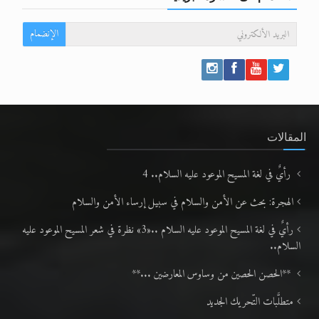
الإنضمام
المقالات
رأيٌ في لغة المسيح الموعود عليه السلام.. 4
الهجرة: بحث عن الأمن والسلام في سبيل إرساء الأمن والسلام
رأيٌ في لغة المسيح الموعود عليه السلام ..«3» نظرة في شعر المسيح الموعود عليه
السلام..
**الحصن الحصين من وساوس المعارضين ...**
متطلَّبات التّحريك الجديد