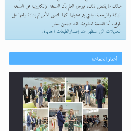
هنالك ما يقتضي ذلك، فيرجى العلم بأن النسخة الإلكترونية هي النسخة
النهائية والمرجعية، والتي يتم تعديلها كلما اقتضى الأمر ثم إعادة رفعها على
الموقع. أما النسخة المطبوعة، فقد تتضمن بعض
التعديلات التي ستظهر عند إصدارالطبعات الجديدة.
أخبار الجماعة