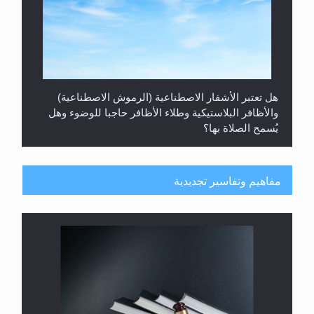
هل تعتبر الأشفار الاصطناعية (الرموش الاصطناعية)
والأظافر البلاستيكية وطلاء الأظافر حاجبا للوضوء وهل
يُسمح الصلاة بها؟
مفاهيم وتفاسير تجديدية
هل يُحسب حول الزكاة وفق السنة الميلادية أو الهجرية؟