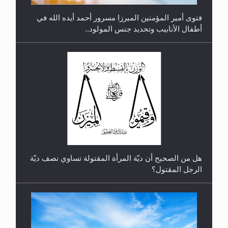
فتوى أمير المؤمنين الميرزا مسرور أحمد أيده الله في
أطفال الأنابيب وتحديد جنس المولود..
رأيٌ في لغة المسيح الموعود عليه السلام.. 4...
هل من الصحيح أن ديّة المرأة المقتولة تساوي نصف ديّة
الرجل المقتول؟