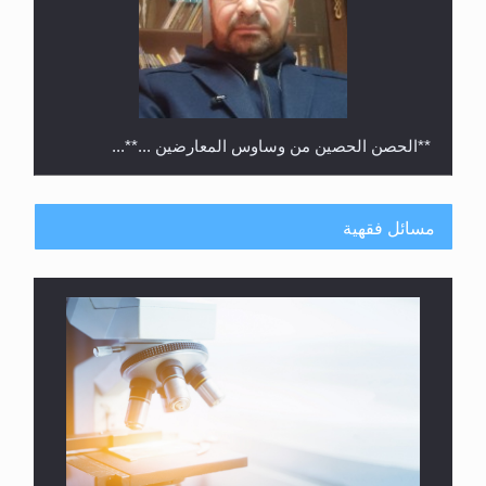
**الحصن الحصين من وساوس المعارضين ...**...
مسائل فقهية
متطلَّبات التّحريك الجديد...