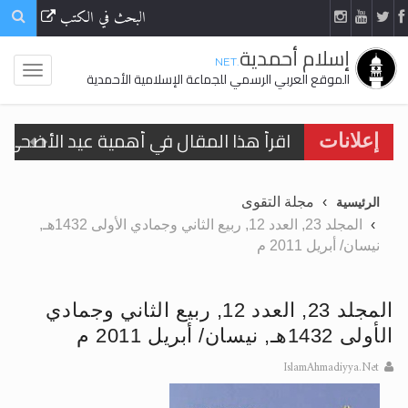
البحث في الكتب
إسلام أحمدية
.NET
الموقع العربي الرسمي للجماعة الإسلامية الأحمدية
اقرأ هذا المقال في أهمية عيد الأضحى و
إعلانات
الحجّ.. دلالات، حِكم، وأهداف >> المزيد
مجلة التقوى
الرئيسية
تعميم هامّ لأفراد الجماعة >> المزيد
المجلد 23, العدد 12, ربيع الثاني وجمادي الأولى 1432هـ,
نيسان/ أبريل 2011 م
تعميم هامّ لأفراد الجماعة >> المزيد
المجلد 23, العدد 12, ربيع الثاني وجمادي
الأولى 1432هـ, نيسان/ أبريل 2011 م
اقرأ هذا الكتاب وتعرّف على حقيقة الإسرا
IslamAhmadiyya.Net