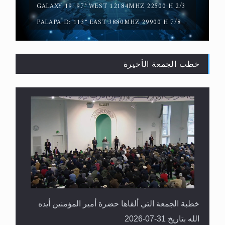
GALAXY 19: 97° WEST 12184MHZ 22500 H 2/3
PALAPA D: 113° EAST 3880MHZ 29900 H 7/8
خطب الجمعة الأخيرة
القرآن قاضٍ وحكمٌ على السنة ومهيمنٌ عليها.. ليس
العكس
خطبة الجمعة التي ألقاها حضرة أمير المؤمنين أيده
الله بتاريخ 31-07-2026