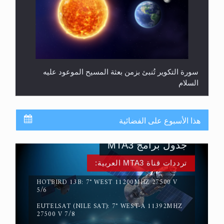
سورة التكوير تُنبئ بزمن بعثة المسيح الموعود عليه
السلام
هذا الأسبوع على الفضائية
جدول برامج MTA3
ترددات قناة MTA3 العربية:
HOTBIRD 13B: 7° WEST 11200MHZ 27500 V
5/6
EUTELSAT (NILE SAT): 7° WEST-A 11392MHZ
حقيقة المسيح الدجال
27500 V 7/8