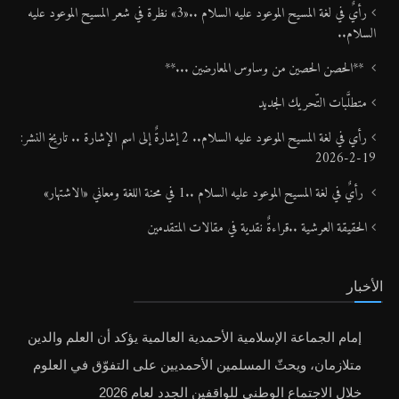
رأيٌ في لغة المسيح الموعود عليه السلام ..«3» نظرة في شعر المسيح الموعود عليه
السلام..
**الحصن الحصين من وساوس المعارضين ...**
متطلَّبات التّحريك الجديد
رأي في لغة المسيح الموعود عليه السلام.. 2 إشارةٌ إلى اسم الإشارة .. تاريخ النشر:
19-2-2026
رأيٌ في لغة المسيح الموعود عليه السلام ..1 في محنة اللغة ومعاني «الاشتهار»
الحقيقة العرشية ..قراءةٌ نقدية في مقالات المتقدمين
الأخبار
إمام الجماعة الإسلامية الأحمدية العالمية يؤكد أن العلم والدين
متلازمان، ويحثّ المسلمين الأحمديين على التفوّق في العلوم
خلال الاجتماع الوطني للواقفين الجدد لعام 2026