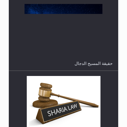
هل من الصحيح أن ديّة المرأة المقتولة تساوي نصف ديّة
الرجل المقتول؟
حقيقة المسيح الدجال
هل تعتبر الأشفار الاصطناعية (الرموش الاصطناعية)
والأظافر البلاستيكية وطلاء الأظافر حاجبا للوضوء وهل
يُسمح الصلاة بها؟
القرآن قاضٍ وحكمٌ على السنة ومهيمنٌ عليها.. ليس
العكس