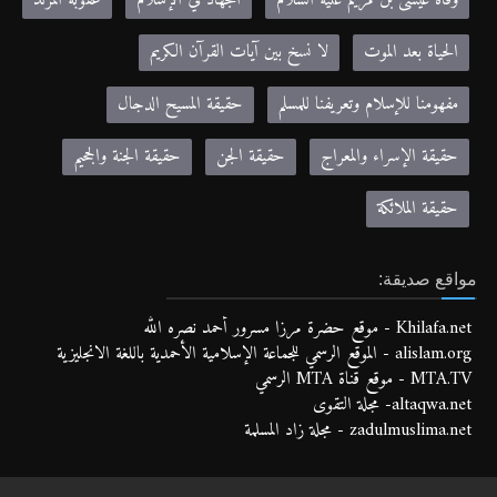
وفاة عيسى بن مريم عليه السلام
الجهاد في الإسلام
عقوبة المرتد
الحياة بعد الموت
لا نسخ بين آيات القرآن الكريم
مفهومنا للإسلام وتعريفنا للمسلم
حقيقة المسيح الدجال
حقيقة الإسراء والمعراج
حقيقة الجن
حقيقة الجنة والجحيم
حقيقة الملائكة
مواقع صديقة:
Khilafa.net - موقع حضرة مرزا مسرور أحمد نصره الله
alislam.org - الموقع الرسمي للجماعة الإسلامية الأحمدية باللغة الانجليزية
MTA.TV - موقع قناة MTA الرسمي
altaqwa.net- مجلة التقوى
zadulmuslima.net - مجلة زاد المسلمة