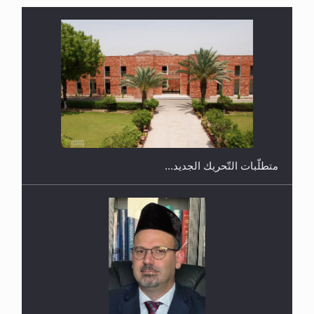
ندوة حول نظام الوصية في الجماعة الأحمدية في
شيتاغونغ – بنغلاديش
متطلَّبات التّحريك الجديد...
اليوم الوطني الرياضي لمجلس أنصار الله في هولندا
رأيٌ في لغة المسيح الموعود عليه السلام.. 4...