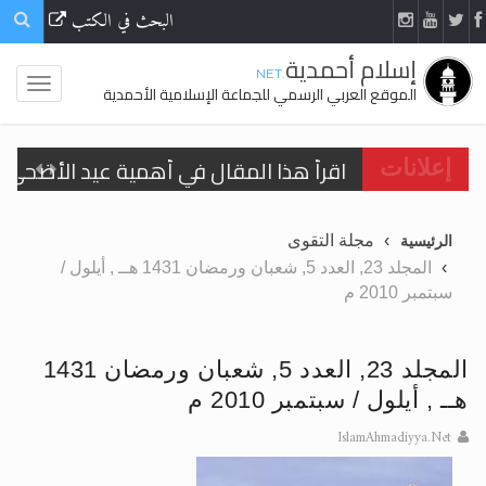
البحث في الكتب
إسلام أحمدية
.NET
الموقع العربي الرسمي للجماعة الإسلامية الأحمدية
اقرأ هذا المقال في أهمية عيد الأضحى و
إعلانات
الحجّ.. دلالات، حِكم، وأهداف >> المزيد
مجلة التقوى
الرئيسية
تعميم هامّ لأفراد الجماعة >> المزيد
المجلد 23, العدد 5, شعبان ورمضان 1431 هــ , أيلول /
سبتمبر 2010 م
تعميم هامّ لأفراد الجماعة >> المزيد
المجلد 23, العدد 5, شعبان ورمضان 1431
هــ , أيلول / سبتمبر 2010 م
اقرأ هذا الكتاب وتعرّف على حقيقة الإسرا
IslamAhmadiyya.Net