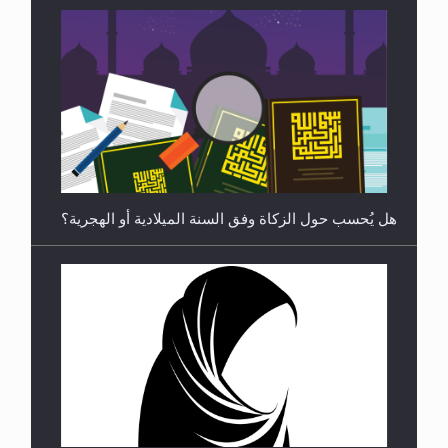
رأيٌ في لغة المسيح الموعود عليه السلام ..«3» نظرة
في شعر المسيح الموعود عليه السلام.....
هل يُحسب حول الزكاة وفق السنة الميلادية أو الهجرية؟
**الحصن الحصين من وساوس المعارضين ...**...
هل يجوز فتح مشروع كوافير نسائي للمحجبات وغير
المحجبات؟