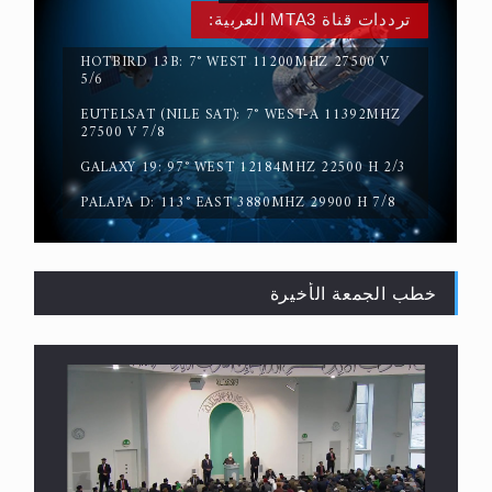
المفهوم الحقيقي للجهاد الإسلامي..
ترددات قناة MTA3 العربية:
HOTBIRD 13B: 7° WEST 11200MHZ 27500 V
5/6
EUTELSAT (NILE SAT): 7° WEST-A 11392MHZ
27500 V 7/8
GALAXY 19: 97° WEST 12184MHZ 22500 H 2/3
PALAPA D: 113° EAST 3880MHZ 29900 H 7/8
خطب الجمعة الأخيرة
سورة التكوير تُنبئ بزمن بعثة المسيح الموعود عليه
السلام