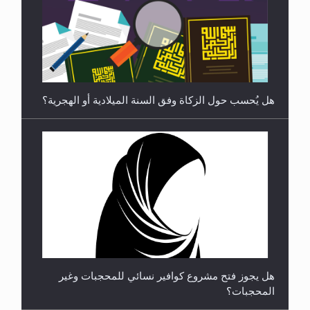
رأيٌ في لغة المسيح الموعود عليه السلام ..«3» نظرة
في شعر المسيح الموعود عليه السلام.....
هل يُحسب حول الزكاة وفق السنة الميلادية أو الهجرية؟
**الحصن الحصين من وساوس المعارضين ...**...
هل يجوز فتح مشروع كوافير نسائي للمحجبات وغير