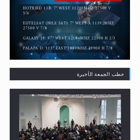
HOTBIRD 13B: 7° WEST 11200MHZ 27500 V
5/6
EUTELSAT (NILE SAT): 7° WEST-A 11392MHZ
المفهوم الحقيقي للجهاد الإسلامي..
27500 V 7/8
GALAXY 19: 97° WEST 12184MHZ 22500 H 2/3
PALAPA D: 113° EAST 3880MHZ 29900 H 7/8
خطب الجمعة الأخيرة
سورة التكوير تُنبئ بزمن بعثة المسيح الموعود عليه
السلام