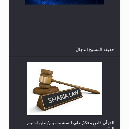
هل من الصحيح أن ديّة المرأة المقتولة تساوي نصف ديّة
الرجل المقتول؟
حقيقة المسيح الدجال
هل تعتبر الأشفار الاصطناعية (الرموش الاصطناعية)
والأظافر البلاستيكية وطلاء الأظافر حاجبا للوضوء وهل
يُسمح الصلاة بها؟
القرآن قاضٍ وحكمٌ على السنة ومهيمنٌ عليها.. ليس