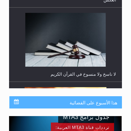
العكس
لا ناسخ ولا منسوخ في القرآن الكريم
هذا الأسبوع على الفضائية
جدول برامج MTA3
ترددات قناة MTA3 العربية: