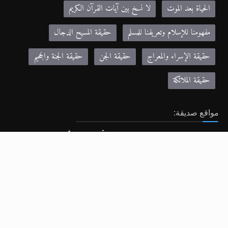
الحياة بعد الموت
لا نسخ بين آيات القرآن الكريم
مفهومنا للإسلام وتعريفنا للمسلم
حقيقة المسيح الدجال
حقيقة الإسراء والمعراج
حقيقة الجن
حقيقة الجنة والجحيم
حقيقة الملائكة
مواقع صديقة:
Khilafa.net - موقع حضرة مرزا مسرور أحمد نصره الله
alislam.org - الموقع الرسمي للجماعة الإسلامية الأحمدية باللغة الانجليزية
MTA.TV - موقع قناة MTA الرسمي
altaqwa.net- مجلة التقوى
zadulmuslima.net - مجلة زاد المسلمة
© الجماعة الإسلامية الأحمدية 2018. جميع الحقوق محفوظة. |