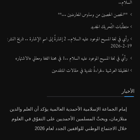
السلام..
**الحصن الحصين من وساوس المعارضين ...**
متطلَّبات التّحريك الجديد
رأي في لغة المسيح الموعود عليه السلام.. 2 إشارةٌ إلى اسم الإشارة .. تاريخ النشر:
19-2-2026
رأيٌ في لغة المسيح الموعود عليه السلام ..1 في محنة اللغة ومعاني «الاشتهار»
الحقيقة العرشية ..قراءةٌ نقدية في مقالات المتقدمين
الأخبار
إمام الجماعة الإسلامية الأحمدية العالمية يؤكد أن العلم والدين
متلازمان، ويحثّ المسلمين الأحمديين على التفوّق في العلوم
خلال الاجتماع الوطني للواقفين الجدد لعام 2026