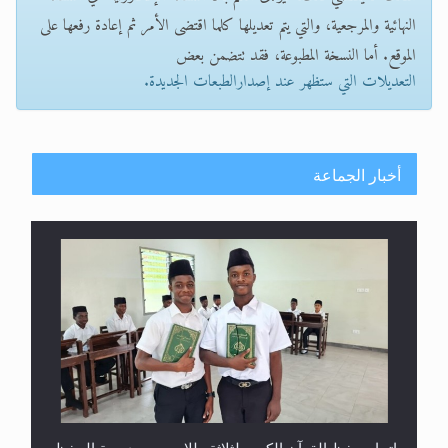
النهائية والمرجعية، والتي يتم تعديلها كلما اقتضى الأمر ثم إعادة رفعها على
الموقع. أما النسخة المطبوعة، فقد تتضمن بعض
التعديلات التي ستظهر عند إصدارالطبعات الجديدة.
أخبار الجماعة