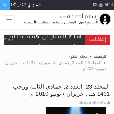
البحث في الكتب
إسلام أحمدية
.NET
الموقع العربي الرسمي للجماعة الإسلامية الأحمدية
اقرأ هذا المقال في أهمية عيد الأضحى و
إعلانات
الحجّ.. دلالات، حِكم، وأهداف >> المزيد
مجلة التقوى
الرئيسية
تعميم هامّ لأفراد الجماعة >> المزيد
المجلد 23, العدد 2, جمادي الثانية ورجب 1431 هــ , حزيران
/ يونيو 2010 م
تعميم هامّ لأفراد الجماعة >> المزيد
المجلد 23, العدد 2, جمادي الثانية ورجب
1431 هــ , حزيران / يونيو 2010 م
اقرأ هذا الكتاب وتعرّف على حقيقة الإسرا
IslamAhmadiyya.Net