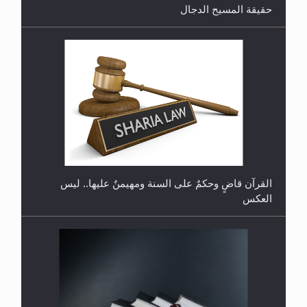
حقيقة المسيح الدجال
هل تعتبر الأشفار الاصطناعية (الرموش الاصطناعية)
والأظافر البلاستيكية وطلاء الأظافر حاجبا للوضوء وهل
يُسمح الصلاة بها؟
القرآن قاضٍ وحكمٌ على السنة ومهيمنٌ عليها.. ليس
العكس