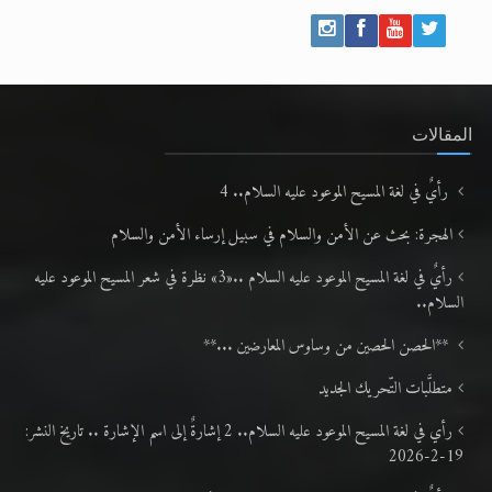
المقالات
رأيٌ في لغة المسيح الموعود عليه السلام.. 4
الهجرة: بحث عن الأمن والسلام في سبيل إرساء الأمن والسلام
رأيٌ في لغة المسيح الموعود عليه السلام ..«3» نظرة في شعر المسيح الموعود عليه
السلام..
**الحصن الحصين من وساوس المعارضين ...**
متطلَّبات التّحريك الجديد
رأي في لغة المسيح الموعود عليه السلام.. 2 إشارةٌ إلى اسم الإشارة .. تاريخ النشر:
19-2-2026