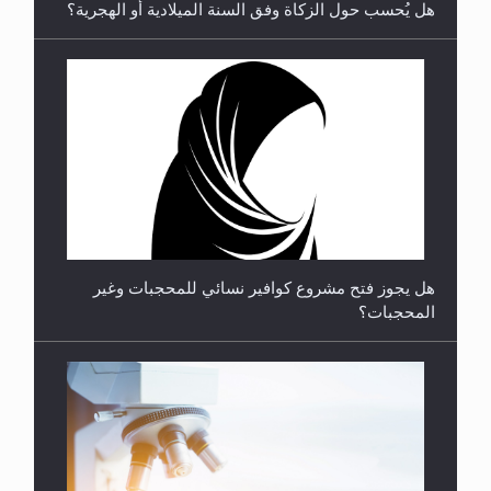
هل يُحسب حول الزكاة وفق السنة الميلادية أو الهجرية؟
**الحصن الحصين من وساوس المعارضين ...**...
هل يجوز فتح مشروع كوافير نسائي للمحجبات وغير
المحجبات؟