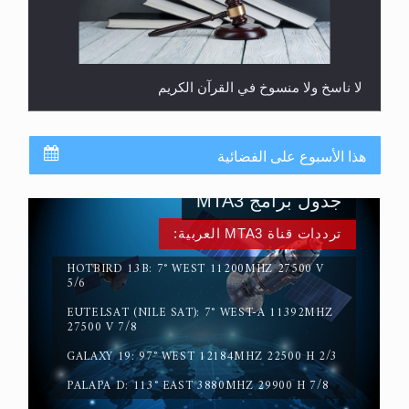
لا ناسخ ولا منسوخ في القرآن الكريم
هذا الأسبوع على الفضائية
جدول برامج MTA3
ترددات قناة MTA3 العربية:
HOTBIRD 13B: 7° WEST 11200MHZ 27500 V
5/6
EUTELSAT (NILE SAT): 7° WEST-A 11392MHZ
المفهوم الحقيقي للجهاد الإسلامي..
27500 V 7/8
GALAXY 19: 97° WEST 12184MHZ 22500 H 2/3
PALAPA D: 113° EAST 3880MHZ 29900 H 7/8