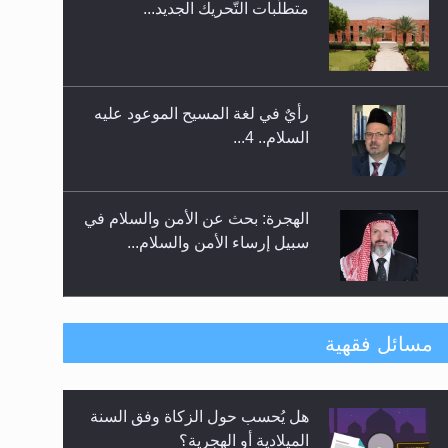
رأيٌ في لغة المسيح الموعود عليه
السلام.. 4...
الهجرة: بحث عن الأمن والسلام في
سبيل إرساء الأمن والسلام...
رأيٌ في لغة المسيح الموعود عليه
السلام ..«3» نظرة في شعر
المسيح الموعود عليه السلام.....
هل يُحسب حول الزكاة وفق السنة
**الحصن الحصين من وساوس
الميلادية أو الهجرية؟
مسائل فقهية
المعارضين ...**...
هل يجوز فتح مشروع كوافير نسائي
للمحجبات وغير المحجبات؟