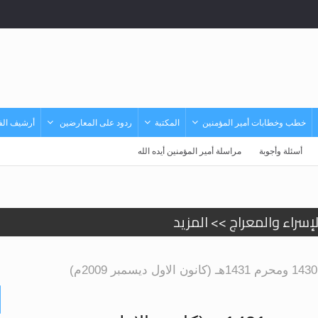
خطب وخطابات أمير المؤمنين
المكتبة
ردود على المعارضين
أرشيف الفي
أسئلة وأجوبة
مراسلة أمير المؤمنين أيده الله
إسراء والمعراج >> المزيد
تم النبيين صلى الله عليه وسلم >> المزيد
د
حى وأحكامه >> المزيد