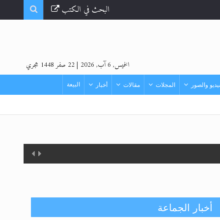
البحث في الكتب
الخميس, 6 آب, 2026
|
22 صفر 1448 هجري
البيعة
ديو والصور
المجلات
مقالات
أخبار
إتمام حفظ القرآن الكريم لثلاثة
طلاب من مدرسة الحفظ في غانا
أخبار الجماعة