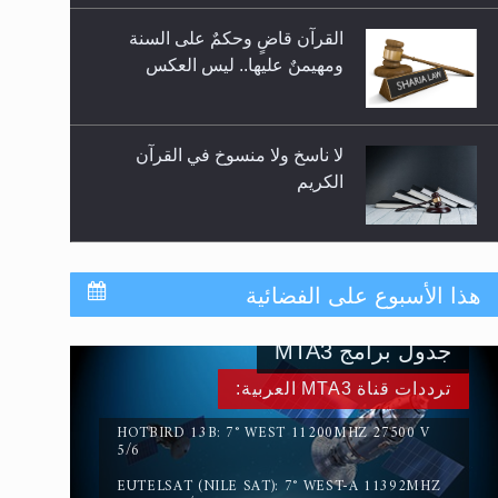
لا ناسخ ولا منسوخ في القرآن
الكريم
المفهوم الحقيقي للجهاد الإسلامي..
سورة التكوير تُنبئ بزمن بعثة
هذا الأسبوع على الفضائية
المسيح الموعود عليه السلام
جدول برامج MTA3
ترددات قناة MTA3 العربية:
HOTBIRD 13B: 7° WEST 11200MHZ 27500 V
5/6
EUTELSAT (NILE SAT): 7° WEST-A 11392MHZ