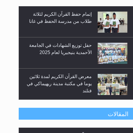
حفل توزيع الشهادات في الجامعة
الأحمدية بنيجيريا لعام 2025
معرض القرآن الكريم لمدة ثلاثين
يوما في مكتبة مدينة ريهيماكي في
زيد
فنلند
ندوة حول نظام الوصية في
الجماعة الأحمدية في شيتاغونغ –
بنغلاديش
متطلَّبات التّحريك الجديد...
اليوم الوطني الرياضي لمجلس
المقالات
أنصار الله في هولندا