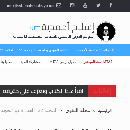
info@islamahmadiyya.net
إسلام أحمدية
.NET
الموقع العربي الرسمي للجماعة الإسلامية الأحمدية
الجماعة الإسلامية الأحمدية
الإمام المهدي والمسيح الموعود
الخلافة
MTA3 البث المباشر
جدول برامج MTA3
المشاركة الحية
اتصلوا بنا
اقرأ هذا الكتاب وتعرّف على حقيقة ال
إعلانات
عرض مصوَّر لأقوال المستشرقين في خا
مجلة التقوى
المجلد 22، العدد 8،ذو الحجة 1430 ومحرم 1431هـ (كانون الاول ديسمبر 2009م)
الرئيسية
الحجّ.. دلالات، حِكم، وأهداف >> المزي
اقرأ هذا المقال في أهمية عيد الأض