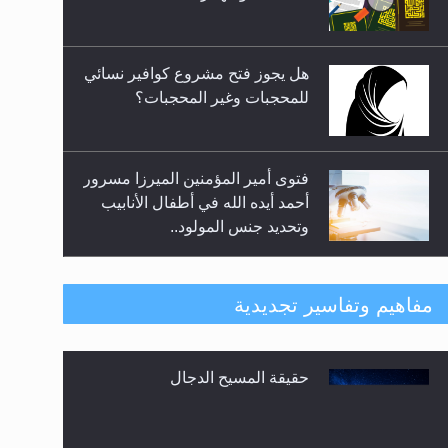
فتوى أمير المؤمنين الميرزا مسرور
أحمد أيده الله في أطفال الأنابيب
وتحديد جنس المولود..
هل من الصحيح أن ديّة المرأة
المقتولة تساوي نصف ديّة الرجل
المقتول؟
حقيقة المسيح الدجال
هل تعتبر الأشفار الاصطناعية
مفاهيم وتفاسير تجديدية
(الرموش الاصطناعية) والأظافر
البلاستيكية وطلاء الأظافر حاجبا
للوضوء وهل يُسمح الصلاة بها؟
القرآن قاضٍ وحكمٌ على السنة
ومهيمنٌ عليها.. ليس العكس