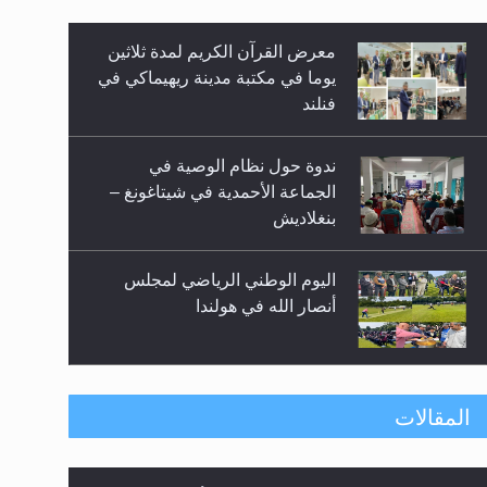
معرض القرآن الكريم لمدة ثلاثين
زيد
يوما في مكتبة مدينة ريهيماكي في
فنلند
ندوة حول نظام الوصية في
الجماعة الأحمدية في شيتاغونغ –
بنغلاديش
اليوم الوطني الرياضي لمجلس
أنصار الله في هولندا
إتمام حفظ القرآن الكريم لثلاثة
المقالات
طلاب من مدرسة الحفظ في غانا