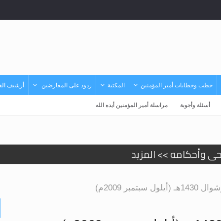
خطب وخطابات أمير المؤمنين
المكتبة
ردود على المعارضين
أرشيف الفي
أسئلة وأجوبة
مراسلة أمير المؤمنين أيده الله
حى وأحكامه >> المزيد
حى وأحكامه >> المزيد
د