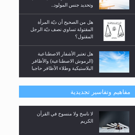
السلام.. 4...
وتحديد جنس المولود..
هل من الصحيح أن ديّة المرأة
المقتولة تساوي نصف ديّة الرجل
المقتول؟
هل تعتبر الأشفار الاصطناعية
(الرموش الاصطناعية) والأظافر
البلاستيكية وطلاء الأظافر حاجبا
للوضوء وهل يُسمح الصلاة بها؟
هل يُحسب حول الزكاة وفق السنة
مفاهيم وتفاسير تجديدية
الميلادية أو الهجرية؟
لا ناسخ ولا منسوخ في القرآن
هل يجوز فتح مشروع كوافير نسائي
الكريم
للمحجبات وغير المحجبات؟