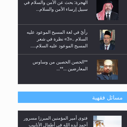
الهجرة: بحث عن الأمن والسلام في
حفل توزيع الشهادات في الجامعة
سبيل إرساء الأمن والسلام...
الأحمدية بنيجيريا لعام 2025
رأيٌ في لغة المسيح الموعود عليه
السلام ..«3» نظرة في شعر
المسيح الموعود عليه السلام.....
**الحصن الحصين من وساوس
المعارضين ...**...
متطلَّبات التّحريك الجديد...
مسائل فقهية
فتوى أمير المؤمنين الميرزا مسرور
رأيٌ في لغة المسيح الموعود عليه
أحمد أيده الله في أطفال الأنابيب