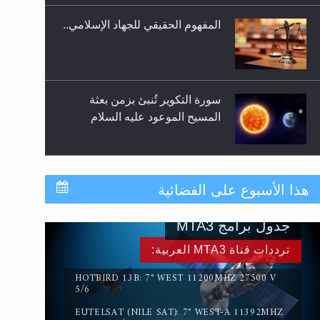
المفهوم الحقيقي للجهاد الإسلامي..
سورة التكوير تُنبئ بزمن بعثة
المسيح الموعود عليه السلام
حقيقة المسيح الدجال
هذا الأسبوع على الفضائية
جدول برامج MTA3
القرآن قاضٍ وحكمٌ على السنة
ترددات قناة MTA3 العربية:
ومهيمنٌ عليها.. ليس العكس
HOTBIRD 13B: 7° WEST 11200MHZ 27500 V
5/6
EUTELSAT (NILE SAT): 7° WEST-A 11392MHZ