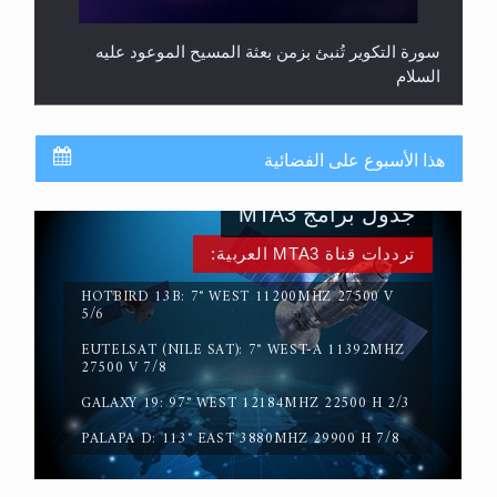
سورة التكوير تُنبئ بزمن بعثة المسيح الموعود عليه
السلام
هذا الأسبوع على الفضائية
جدول برامج MTA3
ترددات قناة MTA3 العربية:
HOTBIRD 13B: 7° WEST 11200MHZ 27500 V
5/6
EUTELSAT (NILE SAT): 7° WEST-A 11392MHZ
حقيقة المسيح الدجال
27500 V 7/8
GALAXY 19: 97° WEST 12184MHZ 22500 H 2/3
PALAPA D: 113° EAST 3880MHZ 29900 H 7/8