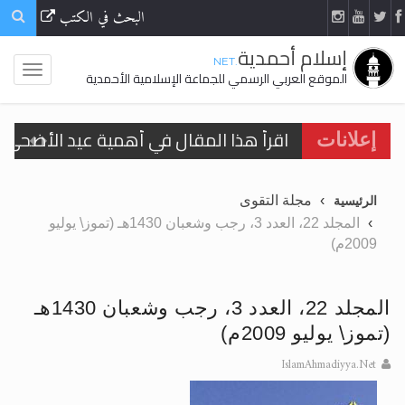
البحث في الكتب
إسلام أحمدية
.NET
الموقع العربي الرسمي للجماعة الإسلامية الأحمدية
اقرأ هذا المقال في أهمية عيد الأضحى و
إعلانات
الحجّ.. دلالات، حِكم، وأهداف >> المزيد
مجلة التقوى
الرئيسية
تعميم هامّ لأفراد الجماعة >> المزيد
المجلد 22، العدد 3، رجب وشعبان 1430هـ (تموز\ يوليو
2009م)
تعميم هامّ لأفراد الجماعة >> المزيد
المجلد 22، العدد 3، رجب وشعبان 1430هـ
(تموز\ يوليو 2009م)
اقرأ هذا الكتاب وتعرّف على حقيقة الإسرا
IslamAhmadiyya.Net