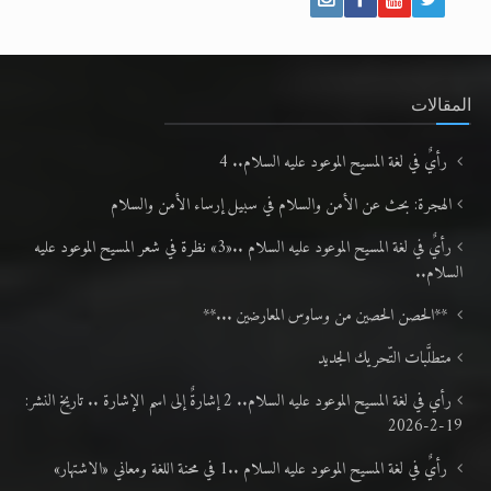
المقالات
رأيٌ في لغة المسيح الموعود عليه السلام.. 4
الهجرة: بحث عن الأمن والسلام في سبيل إرساء الأمن والسلام
رأيٌ في لغة المسيح الموعود عليه السلام ..«3» نظرة في شعر المسيح الموعود عليه
السلام..
**الحصن الحصين من وساوس المعارضين ...**
متطلَّبات التّحريك الجديد
رأي في لغة المسيح الموعود عليه السلام.. 2 إشارةٌ إلى اسم الإشارة .. تاريخ النشر:
19-2-2026
رأيٌ في لغة المسيح الموعود عليه السلام ..1 في محنة اللغة ومعاني «الاشتهار»