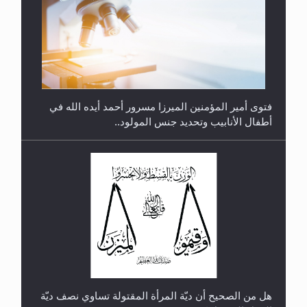
متطلَّبات التّحريك الجديد...
فتوى أمير المؤمنين الميرزا مسرور أحمد أيده الله في
أطفال الأنابيب وتحديد جنس المولود..
رأيٌ في لغة المسيح الموعود عليه السلام.. 4...
هل من الصحيح أن ديّة المرأة المقتولة تساوي نصف ديّة