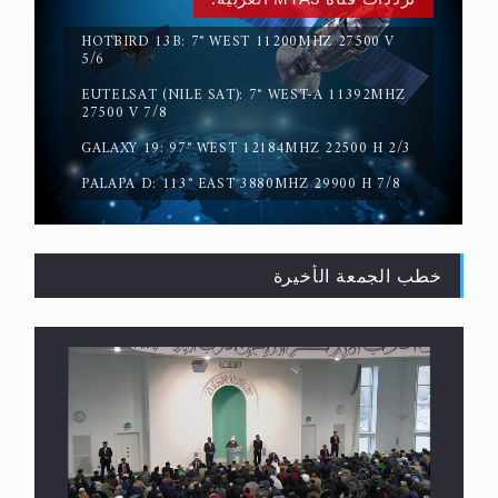
HOTBIRD 13B: 7° WEST 11200MHZ 27500 V
5/6
EUTELSAT (NILE SAT): 7° WEST-A 11392MHZ
حقيقة المسيح الدجال
27500 V 7/8
GALAXY 19: 97° WEST 12184MHZ 22500 H 2/3
PALAPA D: 113° EAST 3880MHZ 29900 H 7/8
خطب الجمعة الأخيرة
القرآن قاضٍ وحكمٌ على السنة ومهيمنٌ عليها.. ليس
العكس