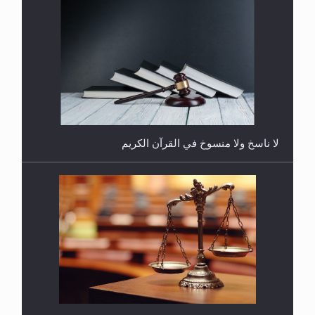
هل يُحسب حول الزكاة وفق السنة الميلادية أو الهجرية؟
لا ناسخ ولا منسوخ في القرآن الكريم
هل يجوز فتح مشروع كوافير نسائي للمحجبات وغير
المحجبات؟