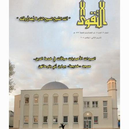
الحجّ.. دلالات، حِكم، وأهداف >> المزيد
اقرأ هذا المقال في أهمية عيد الأضحى و