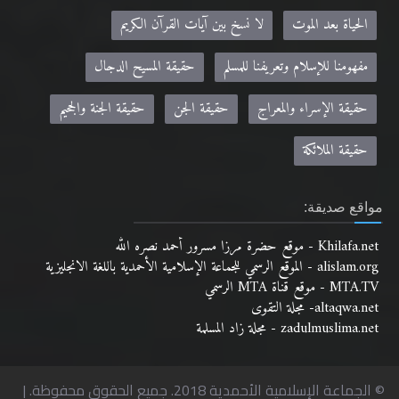
الحياة بعد الموت
لا نسخ بين آيات القرآن الكريم
مفهومنا للإسلام وتعريفنا للمسلم
حقيقة المسيح الدجال
حقيقة الإسراء والمعراج
حقيقة الجن
حقيقة الجنة والجحيم
حقيقة الملائكة
مواقع صديقة:
Khilafa.net - موقع حضرة مرزا مسرور أحمد نصره الله
alislam.org - الموقع الرسمي للجماعة الإسلامية الأحمدية باللغة الانجليزية
MTA.TV - موقع قناة MTA الرسمي
altaqwa.net- مجلة التقوى
zadulmuslima.net - مجلة زاد المسلمة
© الجماعة الإسلامية الأحمدية 2018. جميع الحقوق محفوظة. |