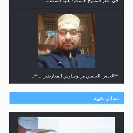
في شعر المسيح الموعود عليه السلام.....
**الحصن الحصين من وساوس المعارضين ...**...
مسائل فقهية