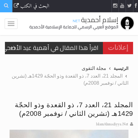
البحث في الكتب
إسلام أحمدية
.NET
الموقع العربي الرسمي للجماعة الإسلامية الأحمدية
اقرأ هذا المقال في أهمية عيد الأضحى و
إعلانات
الحجّ.. دلالات، حِكم، وأهداف >> المزيد
مجلة التقوى
الرئيسية
تعميم هامّ لأفراد الجماعة >> المزيد
المجلد 21، العدد 7، ذو القعدة وذو الحجّة 1429هـ (تشرين
الثاني / نوفمبر 2008م)
تعميم هامّ لأفراد الجماعة >> المزيد
المجلد 21، العدد 7، ذو القعدة وذو الحجّة
1429هـ (تشرين الثاني / نوفمبر 2008م)
اقرأ هذا الكتاب وتعرّف على حقيقة الإسرا
IslamAhmadiyya.Net