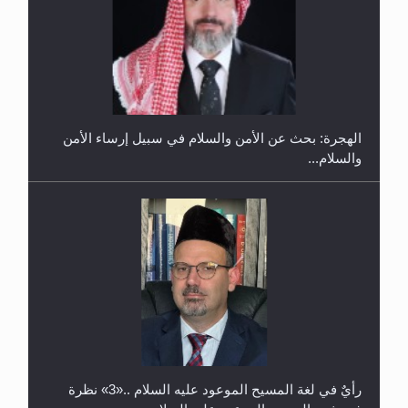
إتمام حفظ القرآن الكريم لثلاثة طلاب من مدرسة الحفظ
في غانا
الهجرة: بحث عن الأمن والسلام في سبيل إرساء الأمن
والسلام...
حفل توزيع الشهادات في الجامعة الأحمدية بنيجيريا لعام
2025
رأيٌ في لغة المسيح الموعود عليه السلام ..«3» نظرة