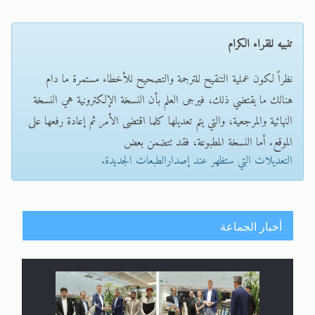
تنبيه للقراء الكرام
نظراً لكون عملية التنقيح للترجمة والتصحيح للأخطاء مستمرة ما دام
هنالك ما يقتضي ذلك، فيرجى العلم بأن النسخة الإلكترونية هي النسخة
النهائية والمرجعية، والتي يتم تعديلها كلما اقتضى الأمر ثم إعادة رفعها على
الموقع. أما النسخة المطبوعة، فقد تتضمن بعض
التعديلات التي ستظهر عند إصدارالطبعات الجديدة.
أخبار الجماعة