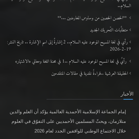
السلام..
**الحصن الحصين من وساوس المعارضين ...**
متطلَّبات التّحريك الجديد
رأي في لغة المسيح الموعود عليه السلام.. 2 إشارةٌ إلى اسم الإشارة .. تاريخ النشر:
19-2-2026
رأيٌ في لغة المسيح الموعود عليه السلام ..1 في محنة اللغة ومعاني «الاشتهار»
الحقيقة العرشية ..قراءةٌ نقدية في مقالات المتقدمين
الأخبار
إمام الجماعة الإسلامية الأحمدية العالمية يؤكد أن العلم والدين
متلازمان، ويحثّ المسلمين الأحمديين على التفوّق في العلوم
خلال الاجتماع الوطني للواقفين الجدد لعام 2026