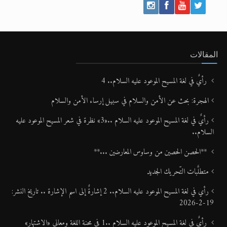
المقالات
رأيٌ في لغة المسيح الموعود عليه السلام.. 4
الهجرة: بحث عن الأمن والسلام في سبيل إرساء الأمن والسلام
رأيٌ في لغة المسيح الموعود عليه السلام ..«3» نظرة في شعر المسيح الموعود عليه
السلام..
**الحصن الحصين من وساوس المعارضين ...**
متطلَّبات التّحريك الجديد
رأي في لغة المسيح الموعود عليه السلام.. 2 إشارةٌ إلى اسم الإشارة .. تاريخ النشر:
19-2-2026
رأيٌ في لغة المسيح الموعود عليه السلام ..1 في محنة اللغة ومعاني «الاشتهار»