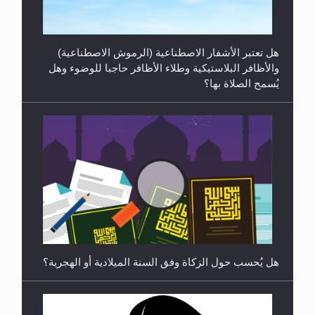
رأيٌ في لغة المسيح الموعود عليه السلام ..«3» نظرة
في شعر المسيح الموعود عليه السلام.....
هل يُحسب حول الزكاة وفق السنة الميلادية أو الهجرية؟