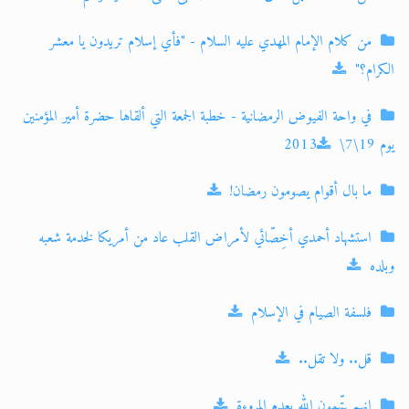
من كلام الإمام المهدي عليه السلام - "فأي إسلام تريدون يا معشر
الكرام؟"
في واحة الفيوض الرمضانية - خطبة الجمعة التي ألقاها حضرة أمير المؤمنين
يوم 19\7\2013
ما بال أقوام يصومون رمضان!
استشهاد أحمدي أخِصّائي لأمراض القلب عاد من أمريكا لخدمة شعبه
وبلده
فلسفة الصيام في الإسلام
قل.. ولا تقل..
إنهم يتّهمون الله بعدم المروءة