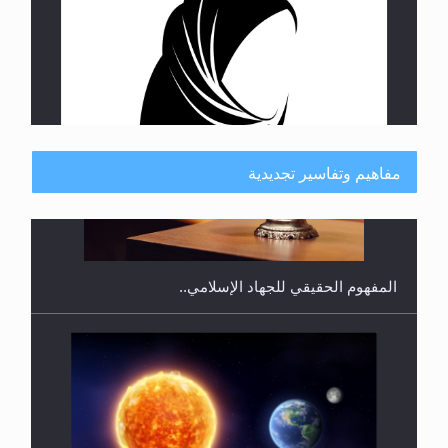
هل يجوز فتح مشروع كوافير نسائي للمحجبات وغير
المحجبات؟
مفاهيم وتفاسير تجديدية
فتوى أمير المؤمنين الميرزا مسرور أحمد أيده الله في
أطفال الأنابيب وتحديد جنس المولود..
سورة التكوير تُنبئ بزمن بعثة المسيح الموعود عليه
السلام