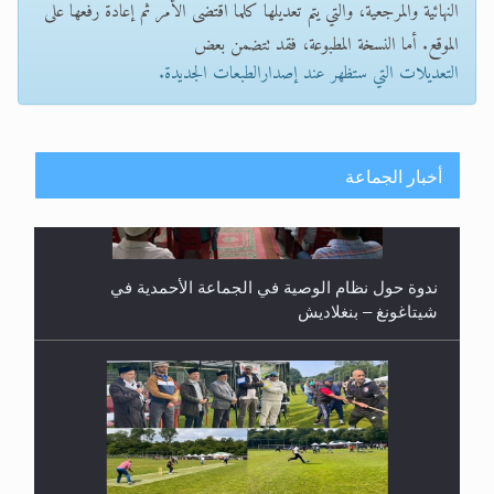
النهائية والمرجعية، والتي يتم تعديلها كلما اقتضى الأمر ثم إعادة رفعها على
الموقع. أما النسخة المطبوعة، فقد تتضمن بعض
التعديلات التي ستظهر عند إصدارالطبعات الجديدة.
أخبار الجماعة
اليوم الوطني الرياضي لمجلس أنصار الله في هولندا