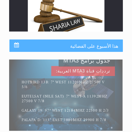
القرآن قاضٍ وحكمٌ على السنة ومهيمنٌ عليها.. ليس
العكس
هذا الأسبوع على الفضائية
جدول برامج MTA3
ترددات قناة MTA3 العربية:
HOTBIRD 13B: 7° WEST 11200MHZ 27500 V
5/6
EUTELSAT (NILE SAT): 7° WEST-A 11392MHZ
لا ناسخ ولا منسوخ في القرآن الكريم
27500 V 7/8
GALAXY 19: 97° WEST 12184MHZ 22500 H 2/3
PALAPA D: 113° EAST 3880MHZ 29900 H 7/8