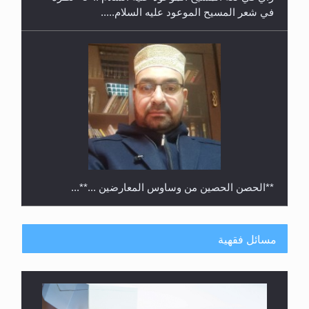
في شعر المسيح الموعود عليه السلام.....
**الحصن الحصين من وساوس المعارضين ...**...
مسائل فقهية