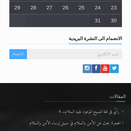
29
28
27
26
25
24
23
31
30
الانضمام الى النشرة البريدية
الإنضمام
المقالات
رأيٌ في لغة المسيح الموعود عليه السلام.. 4
الهجرة: بحث عن الأمن والسلام في سبيل إرساء الأمن والسلام