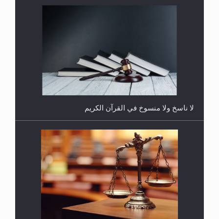
هل يُحسب حول الزكاة وفق السنة الميلادية أو الهجرية؟
لا ناسخ ولا منسوخ في القرآن الكريم
هل يجوز فتح مشروع كوافير نسائي للمحجبات وغير
المحجبات؟