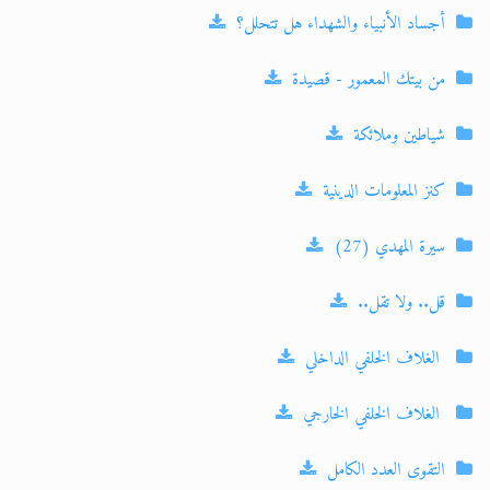
أﺟﺴﺎد اﻷﻧﺒﻴﺎء واﻟﺸﻬﺪاء ﻫﻞ ﺗﺘﺤﻠﻞ؟
ﻣﻦ ﺑﻴﺘﻚ اﻟﻤﻌﻤﻮر - قصيدة
ﺷﻴﺎﻃﲔ وﻣﻼﺋﻜﺔ
كنز المعلومات الدينية
سيرة المهدي (27)
قل.. ولا تقل..
الغلاف الخلفي الداخلي
الغلاف الخلفي الخارجي
التقوى العدد الكامل