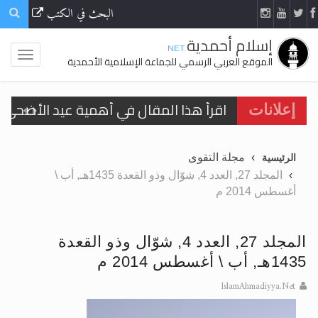
البحث في الكتب
إسلام أحمدية
.NET
الموقع العربي الرسمي للجماعة الإسلامية الأحمدية
اقرأ هذا المقال في أهمية عيد الأضحى و
إعلانات
الحجّ.. دلالات، حِكم، وأهداف >> المزيد
مجلة التقوى
الرئيسية
تعميم هامّ لأفراد الجماعة >> المزيد
المجلد 27, العدد 4, شوّال وذو القعدة 1435هـ, أب \
أغسطس 2014 م
تعميم هامّ لأفراد الجماعة >> المزيد
المجلد 27, العدد 4, شوّال وذو القعدة
1435هـ, أب \ أغسطس 2014 م
اقرأ هذا الكتاب وتعرّف على حقيقة الإسرا
IslamAhmadiyya.Net