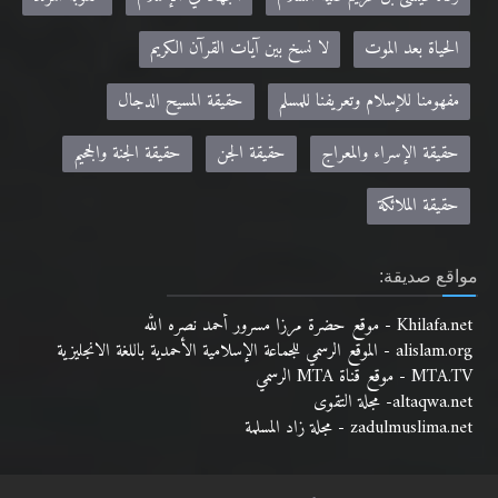
الحياة بعد الموت
لا نسخ بين آيات القرآن الكريم
مفهومنا للإسلام وتعريفنا للمسلم
حقيقة المسيح الدجال
حقيقة الإسراء والمعراج
حقيقة الجن
حقيقة الجنة والجحيم
حقيقة الملائكة
مواقع صديقة:
Khilafa.net - موقع حضرة مرزا مسرور أحمد نصره الله
alislam.org - الموقع الرسمي للجماعة الإسلامية الأحمدية باللغة الانجليزية
MTA.TV - موقع قناة MTA الرسمي
altaqwa.net- مجلة التقوى
zadulmuslima.net - مجلة زاد المسلمة