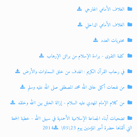
الغلاف الأمامي الخارجي
الغلاف الأمامي الداخلي
محتويات العدد
كلمة التقوى - ﺑﺮاءة اﻹﺳﻼم ﻣﻦ ﺑﺮاﺛﻦ اﻹرﻫﺎب
في رحاب القرآن الكريم : الهدف ﻣﻦ ﺧﻠﻖ اﻟﺴﻤﺎوات واﻷرض
من نفحات أكمل خلق الله محمد المصطفى صلى الله عليه وسلم
من كلام الإمام المهدي عليه السلام - إزاﻟﺔ اﻟﺨﻠﻞ ﺑﻴﻦ اﷲ وﺧﻠﻘﻪ
ﺗﻀﺤﻴﺎت أﺑﻨﺎء اﳉﻤﺎﻋﺔ اﻹﺳﻼﻣﻴﺔ اﻷحمدﻳﺔ في ﺳﺒﻴﻞ اﷲ - خطبة الجمعة
التي ألقاها حضرة أمير المؤمنين يوم 23\05\2014