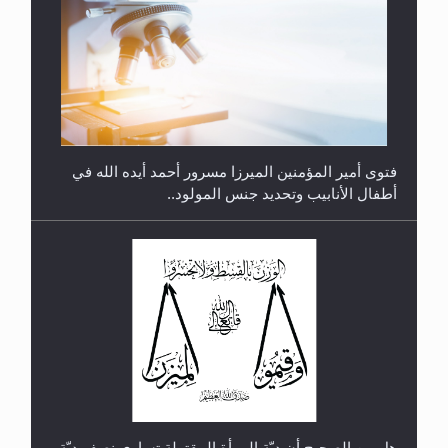
متطلَّبات التّحريك الجديد...
فتوى أمير المؤمنين الميرزا مسرور أحمد أيده الله في
أطفال الأنابيب وتحديد جنس المولود..
رأيٌ في لغة المسيح الموعود عليه السلام.. 4...
هل من الصحيح أن ديّة المرأة المقتولة تساوي نصف ديّة