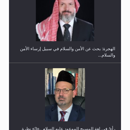
إتمام حفظ القرآن الكريم لثلاثة طلاب من مدرسة الحفظ
في غانا
الهجرة: بحث عن الأمن والسلام في سبيل إرساء الأمن
والسلام...
حفل توزيع الشهادات في الجامعة الأحمدية بنيجيريا لعام
2025
رأيٌ في لغة المسيح الموعود عليه السلام ..«3» نظرة