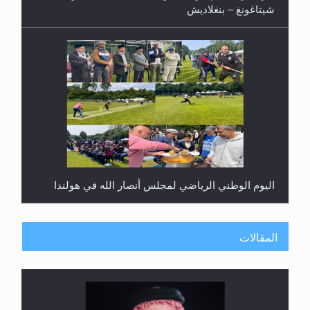
شيتاغونغ – بنغلاديش
اليوم الوطني الرياضي لمجلس أنصار الله في هولندا
المقالات