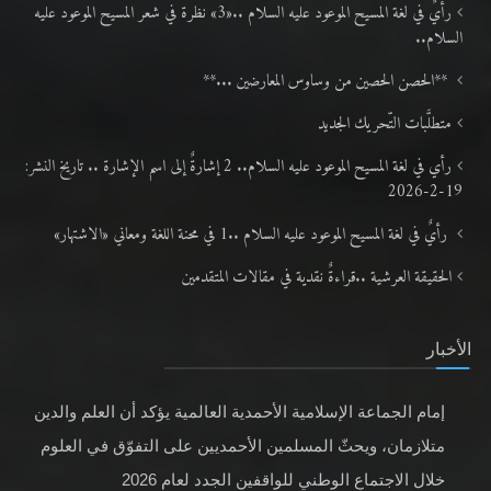
رأيٌ في لغة المسيح الموعود عليه السلام ..«3» نظرة في شعر المسيح الموعود عليه
السلام..
**الحصن الحصين من وساوس المعارضين ...**
متطلَّبات التّحريك الجديد
رأي في لغة المسيح الموعود عليه السلام.. 2 إشارةٌ إلى اسم الإشارة .. تاريخ النشر:
19-2-2026
رأيٌ في لغة المسيح الموعود عليه السلام ..1 في محنة اللغة ومعاني «الاشتهار»
الحقيقة العرشية ..قراءةٌ نقدية في مقالات المتقدمين
الأخبار
إمام الجماعة الإسلامية الأحمدية العالمية يؤكد أن العلم والدين
متلازمان، ويحثّ المسلمين الأحمديين على التفوّق في العلوم
خلال الاجتماع الوطني للواقفين الجدد لعام 2026