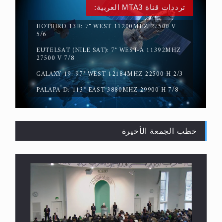
ترددات قناة MTA3 العربية:
HOTBIRD 13B: 7° WEST 11200MHZ 27500 V
5/6
EUTELSAT (NILE SAT): 7° WEST-A 11392MHZ
حقيقة المسيح الدجال
27500 V 7/8
GALAXY 19: 97° WEST 12184MHZ 22500 H 2/3
PALAPA D: 113° EAST 3880MHZ 29900 H 7/8
خطب الجمعة الأخيرة
القرآن قاضٍ وحكمٌ على السنة ومهيمنٌ عليها.. ليس
العكس