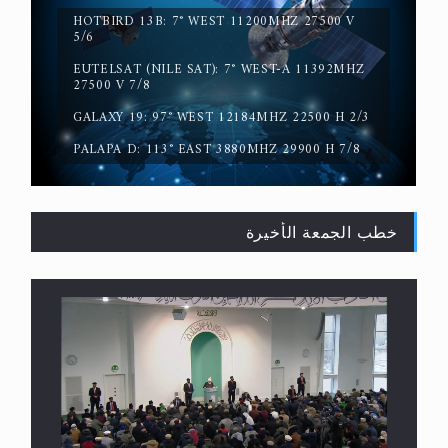
HOTBIRD 13B: 7° WEST 11200MHZ 27500 V
5/6
EUTELSAT (NILE SAT): 7° WEST-A 11392MHZ
حقيقة المسيح الدجال
27500 V 7/8
GALAXY 19: 97° WEST 12184MHZ 22500 H 2/3
PALAPA D: 113° EAST 3880MHZ 29900 H 7/8
خطب الجمعة الأخيرة
القرآن قاضٍ وحكمٌ على السنة ومهيمنٌ عليها.. ليس
العكس