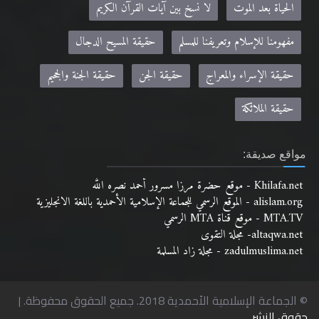
الحياة بعد الموت
لا نسخ بين آيات القرآن الكريم
مفهومنا للإسلام وتعريفنا للمسلم
حقيقة المسيح الدجال
حقيقة الإسراء والمعراج
حقيقة الجن
حقيقة الجنة والجحيم
حقيقة الملائكة
مواقع صديقة:
Khilafa.net - موقع حضرة مرزا مسرور أحمد نصره الله
alislam.org - الموقع الرسمي للجماعة الإسلامية الأحمدية باللغة الانجليزية
MTA.TV - موقع قناة MTA الرسمي
altaqwa.net- مجلة التقوى
zadulmuslima.net - مجلة زاد المسلمة
© الجماعة الإسلامية الأحمدية 2018. جميع الحقوق محفوظة. |
حقوق النشر