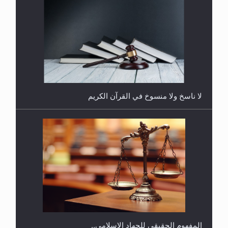
هل يُحسب حول الزكاة وفق السنة الميلادية أو الهجرية؟
لا ناسخ ولا منسوخ في القرآن الكريم
هل يجوز فتح مشروع كوافير نسائي للمحجبات وغير
المحجبات؟
المفهوم الحقيقي للجهاد الإسلامي..