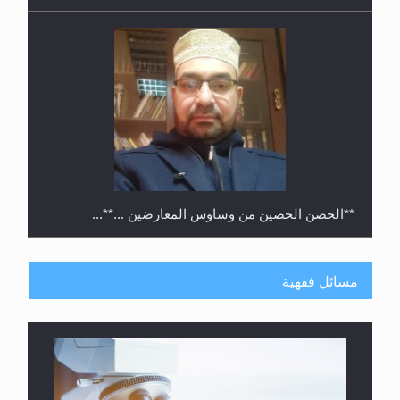
**الحصن الحصين من وساوس المعارضين ...**...
مسائل فقهية