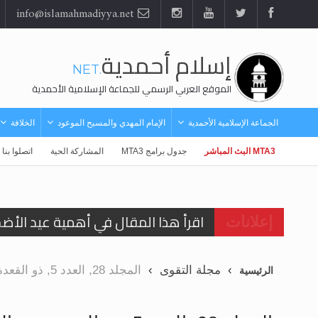
info@islamahmadiyya.net
إسلام أحمدية
.NET
الموقع العربي الرسمي للجماعة الإسلامية الأحمدية
الجماعة الإسلامية الأحمدية
الإمام المهدي والمسيح الموعود
الخلافة
MTA3 البث المباشر
جدول برامج MTA3
المشاركة الحية
اتصلوا بنا
اقرأ هذا المقال في أهمية عيد الأض
إعلانات
اقرأ هذا المقال في أهمية عيد الأض
مجلة التقوى
المجلد 28, العدد 5, ذو القعدة وذو الحجة 1436هـ, أيلول \ سبتمبر 2015م
الرئيسية
الحجّ.. دلالات، حِكم، وأهداف >> المزي
تعميم هامّ لأفراد الجماعة >> المزيد