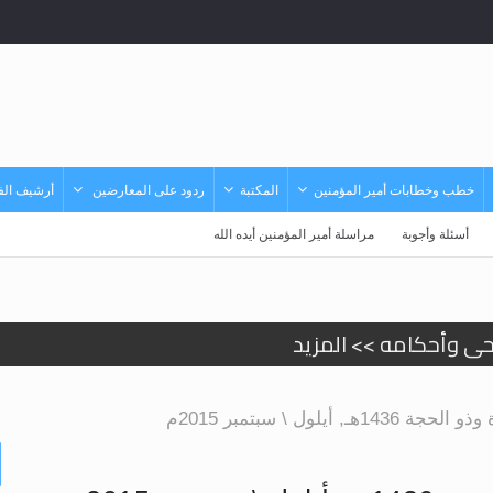
خطب وخطابات أمير المؤمنين
المكتبة
ردود على المعارضين
أرشيف الفي
أسئلة وأجوبة
مراسلة أمير المؤمنين أيده الله
حى وأحكامه >> المزيد
حى وأحكامه >> المزيد
د