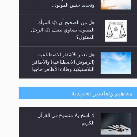
السلام.. 4...
وتحديد جنس المولود..
هل من الصحيح أن ديّة المرأة
المقتولة تساوي نصف ديّة الرجل
المقتول؟
هل تعتبر الأشفار الاصطناعية
(الرموش الاصطناعية) والأظافر
البلاستيكية وطلاء الأظافر حاجبا
للوضوء وهل يُسمح الصلاة بها؟
هل يُحسب حول الزكاة وفق السنة
مفاهيم وتفاسير تجديدية
الميلادية أو الهجرية؟
لا ناسخ ولا منسوخ في القرآن
هل يجوز فتح مشروع كوافير نسائي
الكريم
للمحجبات وغير المحجبات؟