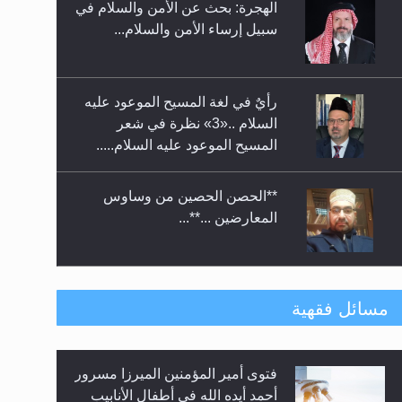
الهجرة: بحث عن الأمن والسلام في
حفل توزيع الشهادات في الجامعة
سبيل إرساء الأمن والسلام...
الأحمدية بنيجيريا لعام 2025
رأيٌ في لغة المسيح الموعود عليه
السلام ..«3» نظرة في شعر
المسيح الموعود عليه السلام.....
**الحصن الحصين من وساوس
المعارضين ...**...
متطلَّبات التّحريك الجديد...
مسائل فقهية
فتوى أمير المؤمنين الميرزا مسرور
رأيٌ في لغة المسيح الموعود عليه
أحمد أيده الله في أطفال الأنابيب