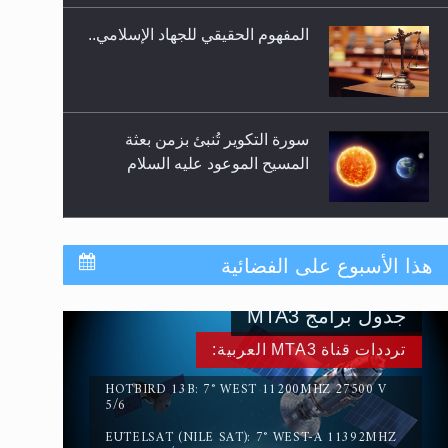
المفهوم الحقيقي للجهاد الإسلامي..
سورة التكوير تُنبئ بزمن بعثة
المسيح الموعود عليه السلام
حقيقة المسيح الدجال
هذا الأسبوع على الفضائية
جدول برامج MTA3
القرآن قاضٍ وحكمٌ على السنة
ترددات قناة MTA3 العربية:
ومهيمنٌ عليها.. ليس العكس
HOTBIRD 13B: 7° WEST 11200MHZ 27500 V
5/6
EUTELSAT (NILE SAT): 7° WEST-A 11392MHZ