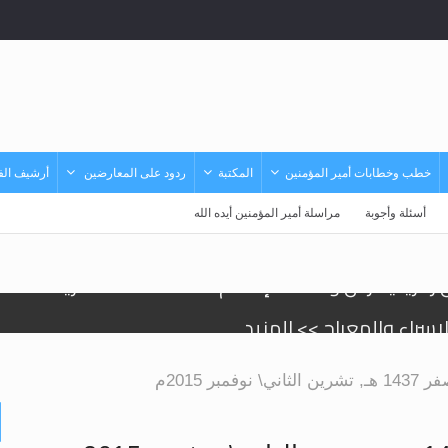
خطب وخطابات أمير المؤمنين
المكتبة
ردود على المعارضين
أرشيف الفي
أسئلة وأجوبة
مراسلة أمير المؤمنين أيده الله
إسراء والمعراج >> المزيد
تم النبيين صلى الله عليه وسلم >> المزيد
د
حى وأحكامه >> المزيد