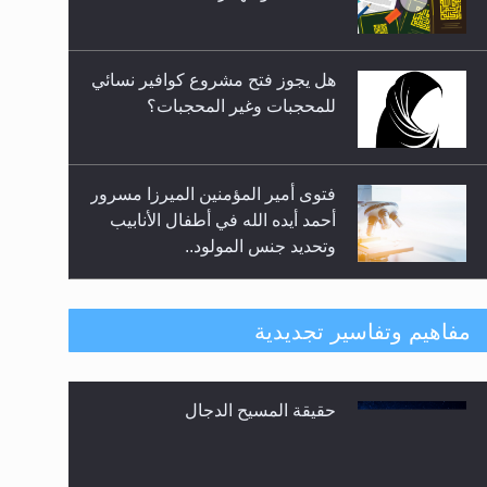
المعارضين ...**...
هل يجوز فتح مشروع كوافير نسائي
للمحجبات وغير المحجبات؟
فتوى أمير المؤمنين الميرزا مسرور
أحمد أيده الله في أطفال الأنابيب
وتحديد جنس المولود..
هل من الصحيح أن ديّة المرأة
مفاهيم وتفاسير تجديدية
المقتولة تساوي نصف ديّة الرجل
المقتول؟
حقيقة المسيح الدجال
هل تعتبر الأشفار الاصطناعية
(الرموش الاصطناعية) والأظافر
البلاستيكية وطلاء الأظافر حاجبا