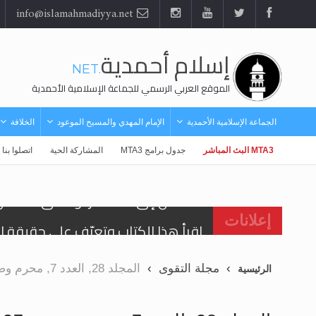
info@islamahmadiyya.net
إسلام أحمدية
.NET
الموقع العربي الرسمي للجماعة الإسلامية الأحمدية
الجماعة الإسلامية الأحمدية
الإمام المهدي والمسيح الموعود
الخلافة
MTA3 البث المباشر
جدول برامج MTA3
المشاركة الحية
اتصلوا بنا
اقرأ هذا الكتاب وتعرّف على حقيقة ال
إعلانات
عرض مصوَّر لأقوال المستشرقين في خا
مجلة التقوى
المجلد 28, العدد 7, محرم وصفر 1437 هـ, تشرين الثاني\ نوفمبر 2015م
الرئيسية
الحجّ.. دلالات، حِكم، وأهداف >> المزي
اقرأ هذا المقال في أهمية عيد الأض