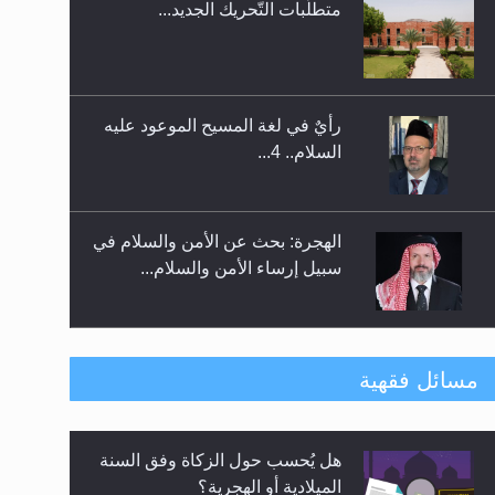
متطلَّبات التّحريك الجديد...
اليوم الوطني الرياضي لمجلس
أنصار الله في هولندا
رأيٌ في لغة المسيح الموعود عليه
السلام.. 4...
الهجرة: بحث عن الأمن والسلام في
سبيل إرساء الأمن والسلام...
رأيٌ في لغة المسيح الموعود عليه
مسائل فقهية
السلام ..«3» نظرة في شعر
المسيح الموعود عليه السلام.....
هل يُحسب حول الزكاة وفق السنة
**الحصن الحصين من وساوس
الميلادية أو الهجرية؟