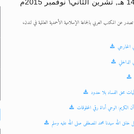
حى وأحكامه >> المزيد
تصدر عن المكتب العربي بالجماعة الإسلامية الأحمدية العالمية في لندن،
د
ي الخارجي
لى حضرة امير المؤمنين أيده الله والمكتب العربي >> الم
 الداخلي
 زكريا يطرس وأعداء الإسلام اضغط هنا >> المزيد
ليات محق الفساد بلا حدود
 الكريم: الوحي أداة رقي المخلوقات
خلق الله سيدنا محمد المصطفى صلى الله عليه وسلم