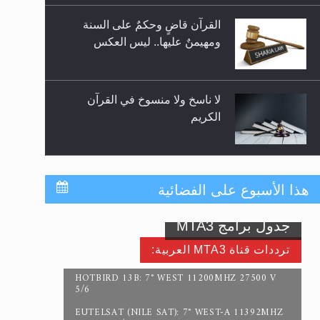
للوضوء وهل يُسمح الصلاة بها؟
القرآن قاضٍ وحكمٌ على السنة
ومهيمنٌ عليها.. ليس العكس
لا ناسخ ولا منسوخ في القرآن
الكريم
المفهوم الحقيقي للجهاد الإسلامي..
هذا الأسبوع على الفضائية
جدول برامج MTA3
سورة التكوير تُنبئ بزمن بعثة
ترددات قناة MTA3 العربية:
المسيح الموعود عليه السلام
HOTBIRD 13B: 7° WEST 11200MHZ 27500 V
5/6
EUTELSAT (NILE SAT): 7° WEST-A 11392MHZ