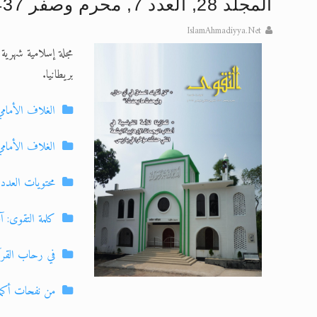
المجلد 28, العدد 7, محرم وصفر 1437 هـ, تشرين الثاني\ نوفمبر 2015م
اقرأ هذا المقال في أهمية عيد الأض
IslamAhmadiyya.Net
مجلة إسلامية شهرية 
الحجّ.. دلالات، حِكم، وأهداف >> المزي
بريطانيا.
تعميم هامّ لأفراد الجماعة >> المزيد
الغلاف الأمام
تعميم هامّ لأفراد الجماعة >> المزيد
إعلان هامّ بخصوص الرسائل المرسلة إ
الغلاف الأمامي
للانتقال إلى كافة الردود على القمص
محتويات العدد
كلمة التقوى: آ
في رحاب القرآن
من نفحات أكمل 