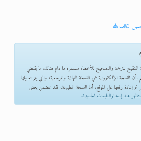
لى حضرة امير المؤمنين أيده الله والمكتب العربي >> الم
حميل الكتاب
 زكريا يطرس وأعداء الإسلام اضغط هنا >> المزيد
إسراء والمعراج >> المزيد
م
تم النبيين صلى الله عليه وسلم >> المزيد
ة التنقيح للترجمة والتصحيح للأخطاء مستمرة ما دام هنالك ما يقتضي
بأن النسخة الإلكترونية هي النسخة النهائية والمرجعية، والتي يتم تعديلها
د
 ثم إعادة رفعها على الموقع. أما النسخة المطبوعة، فقد تتضمن بعض
ستظهر عند إصدارالطبعات الجديدة.