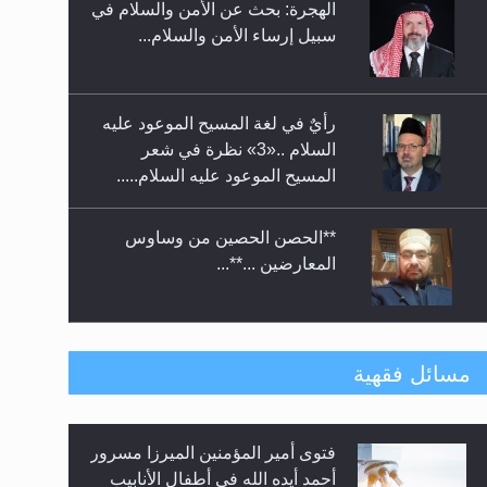
الهجرة: بحث عن الأمن والسلام في
حفل توزيع الشهادات في الجامعة
سبيل إرساء الأمن والسلام...
الأحمدية بنيجيريا لعام 2025
رأيٌ في لغة المسيح الموعود عليه
السلام ..«3» نظرة في شعر
المسيح الموعود عليه السلام.....
**الحصن الحصين من وساوس
المعارضين ...**...
متطلَّبات التّحريك الجديد...
مسائل فقهية
فتوى أمير المؤمنين الميرزا مسرور
رأيٌ في لغة المسيح الموعود عليه
أحمد أيده الله في أطفال الأنابيب