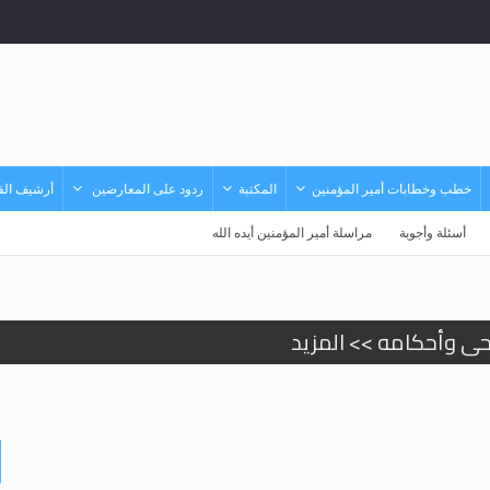
خطب وخطابات أمير المؤمنين
المكتبة
ردود على المعارضين
أرشيف الفي
أسئلة وأجوبة
مراسلة أمير المؤمنين أيده الله
حى وأحكامه >> المزيد
حى وأحكامه >> المزيد
د