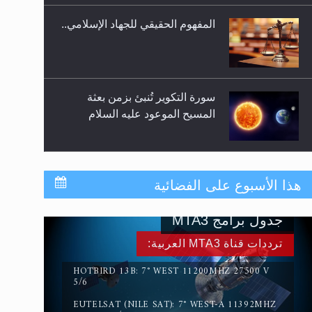
المفهوم الحقيقي للجهاد الإسلامي..
سورة التكوير تُنبئ بزمن بعثة
المسيح الموعود عليه السلام
حقيقة المسيح الدجال
هذا الأسبوع على الفضائية
جدول برامج MTA3
القرآن قاضٍ وحكمٌ على السنة
ترددات قناة MTA3 العربية:
ومهيمنٌ عليها.. ليس العكس
HOTBIRD 13B: 7° WEST 11200MHZ 27500 V
5/6
EUTELSAT (NILE SAT): 7° WEST-A 11392MHZ