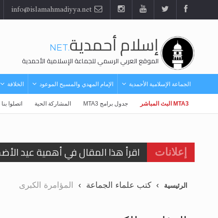
info@islamahmadiyya.net
إسلام أحمدية
.NET
الموقع العربي الرسمي للجماعة الإسلامية الأحمدية
الجماعة الإسلامية الأحمدية
الإمام المهدي والمسيح الموعود
الخلافة
MTA3 البث المباشر
جدول برامج MTA3
المشاركة الحية
اتصلوا بنا
اقرأ هذا المقال في أهمية عيد الأض
إعلانات
اقرأ هذا المقال في أهمية عيد الأض
كتب علماء الجماعة
المؤامرة الكبرى
الرئيسية
الحجّ.. دلالات، حِكم، وأهداف >> المزي
تعميم هامّ لأفراد الجماعة >> المزيد