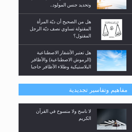
السلام.. 4...
وتحديد جنس المولود..
هل من الصحيح أن ديّة المرأة
المقتولة تساوي نصف ديّة الرجل
المقتول؟
هل تعتبر الأشفار الاصطناعية
(الرموش الاصطناعية) والأظافر
البلاستيكية وطلاء الأظافر حاجبا
للوضوء وهل يُسمح الصلاة بها؟
هل يُحسب حول الزكاة وفق السنة
مفاهيم وتفاسير تجديدية
الميلادية أو الهجرية؟
لا ناسخ ولا منسوخ في القرآن
هل يجوز فتح مشروع كوافير نسائي
الكريم
للمحجبات وغير المحجبات؟