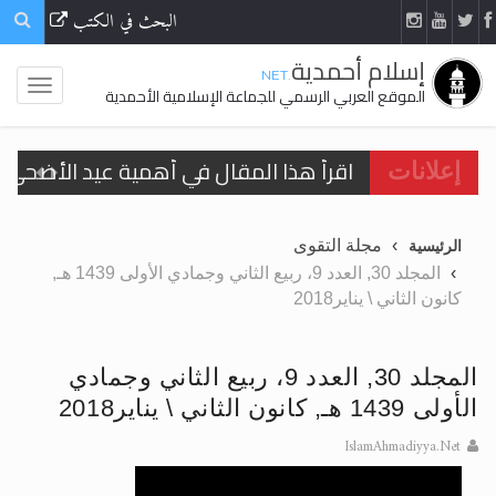
البحث في الكتب
إسلام أحمدية
.NET
الموقع العربي الرسمي للجماعة الإسلامية الأحمدية
اقرأ هذا المقال في أهمية عيد الأضحى و
إعلانات
الحجّ.. دلالات، حِكم، وأهداف >> المزيد
مجلة التقوى
الرئيسية
تعميم هامّ لأفراد الجماعة >> المزيد
المجلد 30, العدد 9، ربيع الثاني وجمادي الأولى 1439 هـ,
كانون الثاني \ يناير2018
تعميم هامّ لأفراد الجماعة >> المزيد
المجلد 30, العدد 9، ربيع الثاني وجمادي
الأولى 1439 هـ, كانون الثاني \ يناير2018
اقرأ هذا الكتاب وتعرّف على حقيقة الإسرا
IslamAhmadiyya.Net