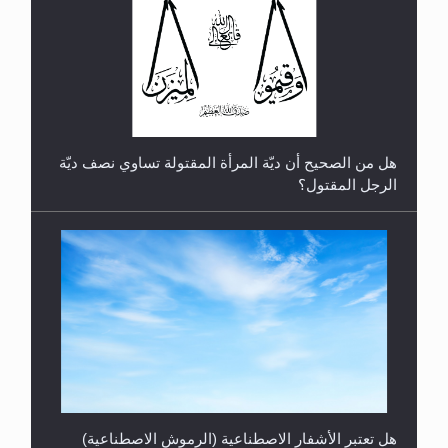
رأيٌ في لغة المسيح الموعود عليه السلام.. 4...
هل من الصحيح أن ديّة المرأة المقتولة تساوي نصف ديّة
الرجل المقتول؟
هل تعتبر الأشفار الاصطناعية (الرموش الاصطناعية)