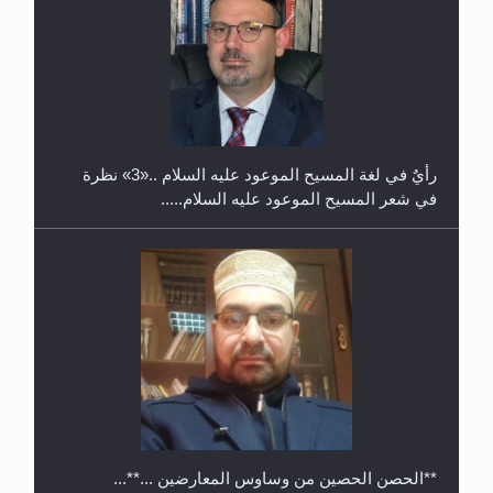
حفل توزيع الشهادات في الجامعة الأحمدية بنيجيريا لعام
2025
رأيٌ في لغة المسيح الموعود عليه السلام ..«3» نظرة
في شعر المسيح الموعود عليه السلام.....
**الحصن الحصين من وساوس المعارضين ...**...