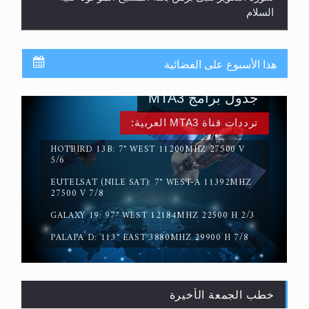
السلام
هذا الأسبوع على الفضائية
جدول برامج MTA3
ترددات قناة MTA3 العربية:
HOTBIRD 13B: 7° WEST 11200MHZ 27500 V
5/6
EUTELSAT (NILE SAT): 7° WEST-A 11392MHZ
حقيقة المسيح الدجال
27500 V 7/8
GALAXY 19: 97° WEST 12184MHZ 22500 H 2/3
PALAPA D: 113° EAST 3880MHZ 29900 H 7/8
خطب الجمعة الأخيرة