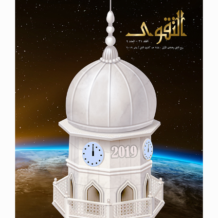
الحجّ.. دلالات، حِكم، وأهداف >> المزيد
اقرأ هذا المقال في أهمية عيد الأضحى و