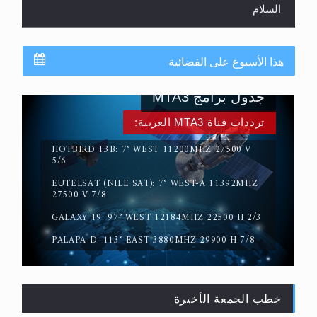
السلام
هذا الأسبوع على الفضائية
جدول برامج MTA3
ترددات قناة MTA3 العربية:
HOTBIRD 13B: 7° WEST 11200MHZ 27500 V
5/6
EUTELSAT (NILE SAT): 7° WEST-A 11392MHZ
حقيقة المسيح الدجال
27500 V 7/8
GALAXY 19: 97° WEST 12184MHZ 22500 H 2/3
PALAPA D: 113° EAST 3880MHZ 29900 H 7/8
خطب الجمعة الأخيرة