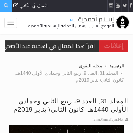
البحث في الكتب
إسلام أحمدية
.NET
الموقع العربي الرسمي للجماعة الإسلامية الأحمدية
اقرأ هذا المقال في أهمية عيد الأضحى و
إعلانات
الحجّ.. دلالات، حِكم، وأهداف >> المزيد
مجلة التقوى
الرئيسية
تعميم هامّ لأفراد الجماعة >> المزيد
المجلد 31, العدد 9، ربيع الثاني وجمادي الأولى 1440هـ,
كانون الثاني\ يناير 2019م
تعميم هامّ لأفراد الجماعة >> المزيد
المجلد 31, العدد 9، ربيع الثاني وجمادي
الأولى 1440هـ, كانون الثاني\ يناير 2019م
اقرأ هذا الكتاب وتعرّف على حقيقة الإسرا
IslamAhmadiyya.Net