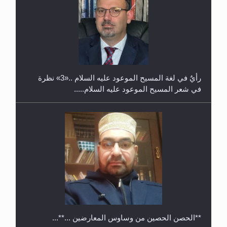
حفل توزيع الشهادات في الجامعة الأحمدية بنيجيريا لعام
2025
رأيٌ في لغة المسيح الموعود عليه السلام ..«3» نظرة
في شعر المسيح الموعود عليه السلام.....
**الحصن الحصين من وساوس المعارضين ...**...