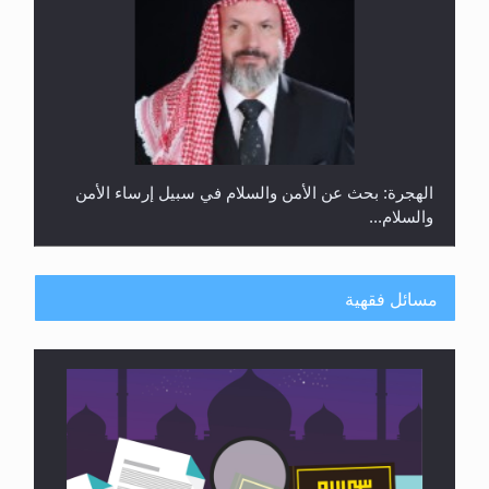
رأيٌ في لغة المسيح الموعود عليه السلام ..«3» نظرة
في شعر المسيح الموعود عليه السلام.....
مسائل فقهية
هل يُحسب حول الزكاة وفق السنة الميلادية أو الهجرية؟