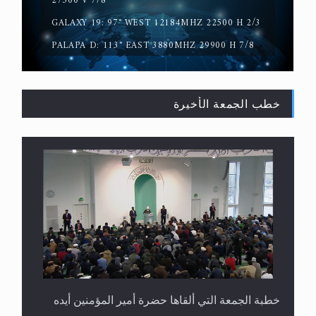
27500 V 7/8
سورة التكوير تُنبئ بزمن بعثة المسيح الموعود عليه
GALAXY 19: 97° WEST 12184MHZ 22500 H 2/3
السلام
PALAPA D: 113° EAST 3880MHZ 29900 H 7/8
خطب الجمعة الأخيرة
خطبة الجمعة التي ألقاها حضرة أمير المؤمنين أيده