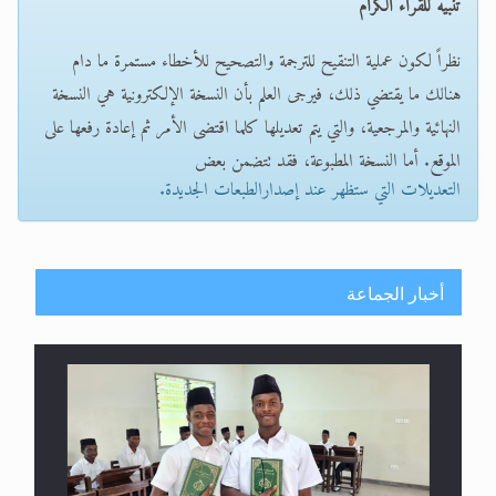
تنبيه للقراء الكرام
نظراً لكون عملية التنقيح للترجمة والتصحيح للأخطاء مستمرة ما دام
هنالك ما يقتضي ذلك، فيرجى العلم بأن النسخة الإلكترونية هي النسخة
النهائية والمرجعية، والتي يتم تعديلها كلما اقتضى الأمر ثم إعادة رفعها على
الموقع. أما النسخة المطبوعة، فقد تتضمن بعض
التعديلات التي ستظهر عند إصدارالطبعات الجديدة.
أخبار الجماعة
إتمام حفظ القرآن الكريم لثلاثة طلاب من مدرسة الحفظ
في غانا