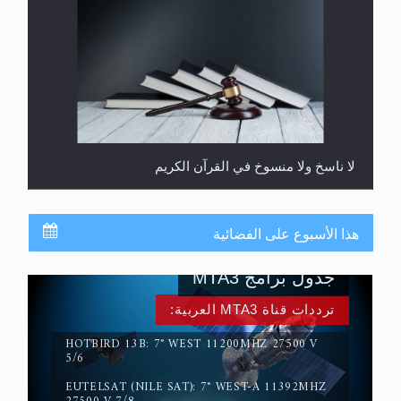
المفهوم الحقيقي للجهاد الإسلامي..
هذا الأسبوع على الفضائية
جدول برامج MTA3
ترددات قناة MTA3 العربية:
HOTBIRD 13B: 7° WEST 11200MHZ 27500 V
5/6
EUTELSAT (NILE SAT): 7° WEST-A 11392MHZ