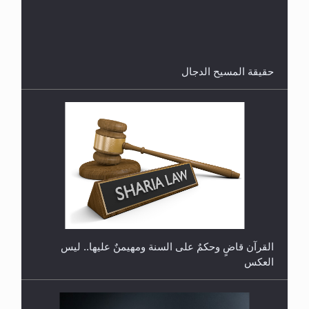
هل تعتبر الأشفار الاصطناعية (الرموش الاصطناعية)
والأظافر البلاستيكية وطلاء الأظافر حاجبا للوضوء وهل
يُسمح الصلاة بها؟
القرآن قاضٍ وحكمٌ على السنة ومهيمنٌ عليها.. ليس
العكس
لا ناسخ ولا منسوخ في القرآن الكريم