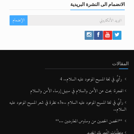
الانضمام الى النشرة البريدية
الإنضمام
المقالات
رأيٌ في لغة المسيح الموعود عليه السلام.. 4
الهجرة: بحث عن الأمن والسلام في سبيل إرساء الأمن والسلام
رأيٌ في لغة المسيح الموعود عليه السلام ..«3» نظرة في شعر المسيح الموعود عليه
السلام..
**الحصن الحصين من وساوس المعارضين ...**
متطلَّبات التّحريك الجديد