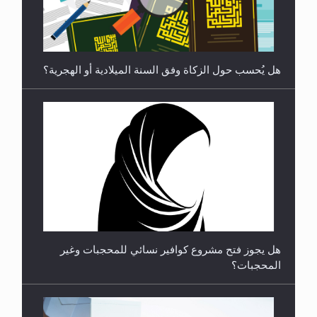
**الحصن الحصين من وساوس المعارضين ...**...
هل يجوز فتح مشروع كوافير نسائي للمحجبات وغير
المحجبات؟
فتوى أمير المؤمنين الميرزا مسرور أحمد أيده الله في
أطفال الأنابيب وتحديد جنس المولود..