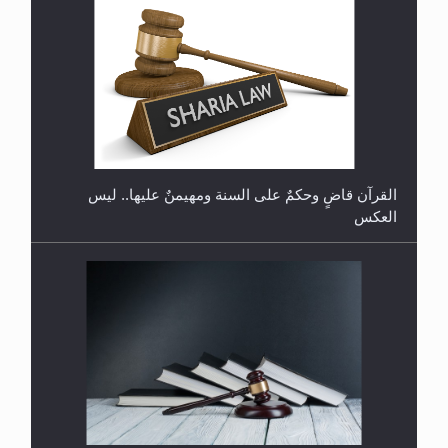
هل تعتبر الأشفار الاصطناعية (الرموش الاصطناعية)
والأظافر البلاستيكية وطلاء الأظافر حاجبا للوضوء وهل
يُسمح الصلاة بها؟
القرآن قاضٍ وحكمٌ على السنة ومهيمنٌ عليها.. ليس
العكس