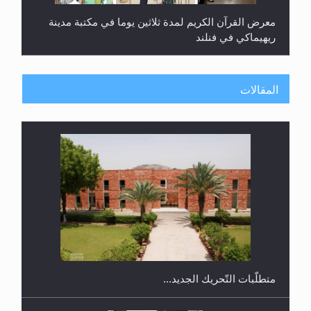
معرض القرآن الكريم لمدة ثلاثين يوما في مكتبة مدينة
ريهيماكي في فنلند
المقالات
ندوة حول نظام الوصية في الجماعة الأحمدية في
شيتاغونغ – بنغلاديش
متطلَّبات التّحريك الجديد...