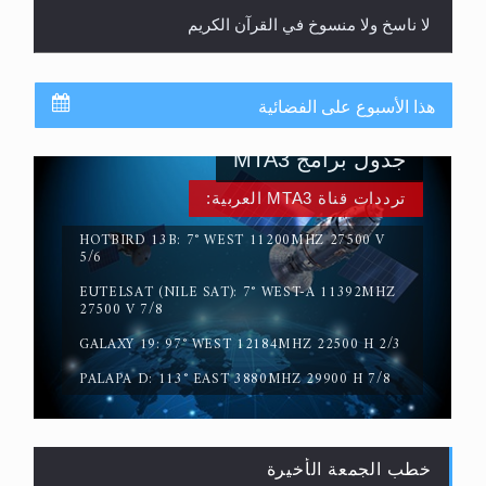
لا ناسخ ولا منسوخ في القرآن الكريم
هذا الأسبوع على الفضائية
جدول برامج MTA3
ترددات قناة MTA3 العربية:
HOTBIRD 13B: 7° WEST 11200MHZ 27500 V
5/6
EUTELSAT (NILE SAT): 7° WEST-A 11392MHZ
المفهوم الحقيقي للجهاد الإسلامي..
27500 V 7/8
GALAXY 19: 97° WEST 12184MHZ 22500 H 2/3
PALAPA D: 113° EAST 3880MHZ 29900 H 7/8
خطب الجمعة الأخيرة