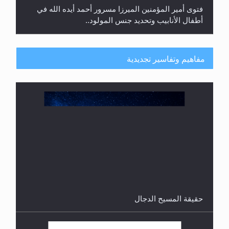
فتوى أمير المؤمنين الميرزا مسرور أحمد أيده الله في
أطفال الأنابيب وتحديد جنس المولود..
مفاهيم وتفاسير تجديدية
هل من الصحيح أن ديّة المرأة المقتولة تساوي نصف ديّة
الرجل المقتول؟
حقيقة المسيح الدجال