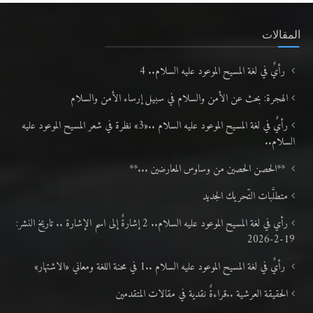
المقالات
رأيٌ في لغة المسيح الموعود عليه السلام.. 4
الهجرة: بحث عن الأمن والسلام في سبيل إرساء الأمن والسلام
رأيٌ في لغة المسيح الموعود عليه السلام ..«3» نظرة في شعر المسيح الموعود عليه
السلام..
**الحصن الحصين من وساوس المعارضين ...**
متطلَّبات التّحريك الجديد
رأي في لغة المسيح الموعود عليه السلام.. 2 إشارةٌ إلى اسم الإشارة .. تاريخ النشر:
19-2-2026
رأيٌ في لغة المسيح الموعود عليه السلام ..1 في محنة اللغة ومعاني «الاشتهار»
الحقيقة العرشية ..قراءةٌ نقدية في مقالات المتقدمين