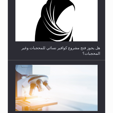
**الحصن الحصين من وساوس المعارضين ...**...
هل يجوز فتح مشروع كوافير نسائي للمحجبات وغير
المحجبات؟