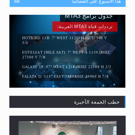
هذا الأسبوع على الفضائية
جدول برامج MTA3
ترددات قناة MTA3 العربية:
HOTBIRD 13B: 7° WEST 11200MHZ 27500 V
5/6
EUTELSAT (NILE SAT): 7° WEST-A 11392MHZ
حقيقة المسيح الدجال
27500 V 7/8
GALAXY 19: 97° WEST 12184MHZ 22500 H 2/3
PALAPA D: 113° EAST 3880MHZ 29900 H 7/8
خطب الجمعة الأخيرة
القرآن قاضٍ وحكمٌ على السنة ومهيمنٌ عليها.. ليس