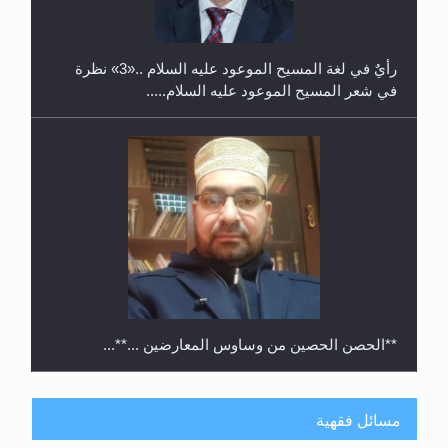
رأيٌ في لغة المسيح الموعود عليه السلام ..«3» نظرة
في شعر المسيح الموعود عليه السلام.....
**الحصن الحصين من وساوس المعارضين ...**...
مسائل فقهية