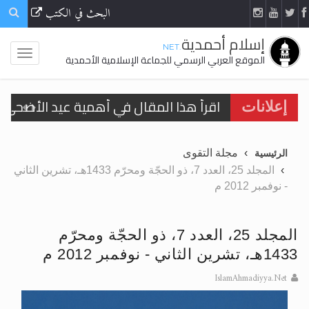
البحث في الكتب
إسلام أحمدية
.NET
الموقع العربي الرسمي للجماعة الإسلامية الأحمدية
اقرأ هذا المقال في أهمية عيد الأضحى و
إعلانات
الحجّ.. دلالات، حِكم، وأهداف >> المزيد
مجلة التقوى
الرئيسية
تعميم هامّ لأفراد الجماعة >> المزيد
المجلد 25، العدد 7، ذو الحجّة ومحرّم 1433هـ، تشرين الثاني
- نوفمبر 2012 م
تعميم هامّ لأفراد الجماعة >> المزيد
المجلد 25، العدد 7، ذو الحجّة ومحرّم
1433هـ، تشرين الثاني - نوفمبر 2012 م
اقرأ هذا الكتاب وتعرّف على حقيقة الإسرا
IslamAhmadiyya.Net