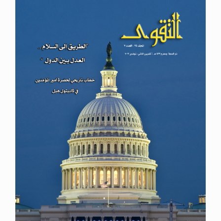
الحجّ.. دلالات، حِكم، وأهداف >> المزيد
اقرأ هذا المقال في أهمية عيد الأضحى و