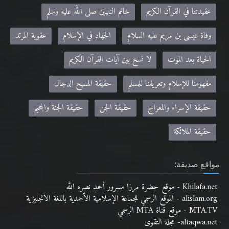
عقيدتنا في القرآن الكريم
خاتم النبيين صلى الله عليه وسلم
وفاة عيسى بن مريم عليه السلام
الجهاد في الإسلام
عقوبة المرتد
الحياة بعد الموت
لا نسخ بين آيات القرآن الكريم
مفهومنا للإسلام وتعريفنا للمسلم
حقيقة المسيح الدجال
حقيقة الإسراء والمعراج
حقيقة الجن
حقيقة الجنة والجحيم
حقيقة الملائكة
مواقع صديقة:
Khilafa.net - موقع حضرة مرزا مسرور أحمد نصره الله
alislam.org - الموقع الرسمي للجماعة الإسلامية الأحمدية باللغة الانجليزية
MTA.TV - موقع قناة MTA الرسمي
altaqwa.net- مجلة التقوى