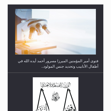
متطلَّبات التّحريك الجديد...
فتوى أمير المؤمنين الميرزا مسرور أحمد أيده الله في
أطفال الأنابيب وتحديد جنس المولود..
رأيٌ في لغة المسيح الموعود عليه السلام.. 4...