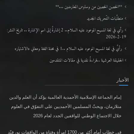
**الحصن الحصين من وساوس المعارضين ...**
متطلَّبات التّحريك الجديد
رأي في لغة المسيح الموعود عليه السلام.. 2 إشارةٌ إلى اسم الإشارة .. تاريخ النشر:
19-2-2026
رأيٌ في لغة المسيح الموعود عليه السلام ..1 في محنة اللغة ومعاني «الاشتهار»
الحقيقة العرشية ..قراءةٌ نقدية في مقالات المتقدمين
الأخبار
إمام الجماعة الإسلامية الأحمدية العالمية يؤكد أن العلم والدين
متلازمان، ويحثّ المسلمين الأحمديين على التفوّق في العلوم
خلال الاجتماع الوطني للواقفين الجدد لعام 2026
في خطابٍ أمام أكثر من 1700 امرأة وفتاة من الواقفات نو، فنّد