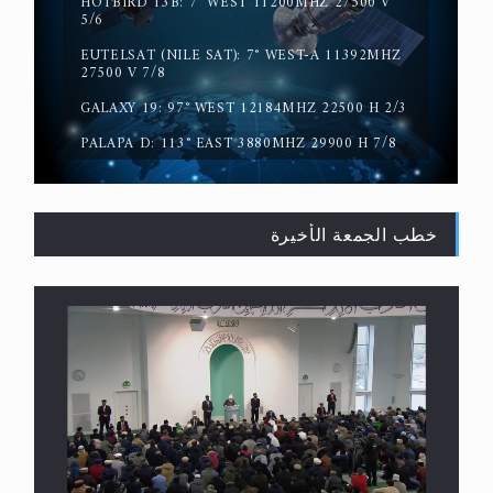
HOTBIRD 13B: 7° WEST 11200MHZ 27500 V
5/6
EUTELSAT (NILE SAT): 7° WEST-A 11392MHZ
حقيقة المسيح الدجال
27500 V 7/8
GALAXY 19: 97° WEST 12184MHZ 22500 H 2/3
PALAPA D: 113° EAST 3880MHZ 29900 H 7/8
خطب الجمعة الأخيرة
القرآن قاضٍ وحكمٌ على السنة ومهيمنٌ عليها.. ليس
العكس