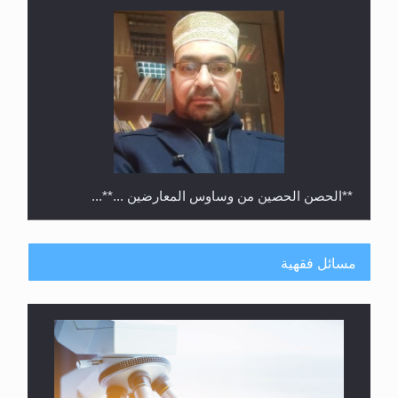
**الحصن الحصين من وساوس المعارضين ...**...
مسائل فقهية