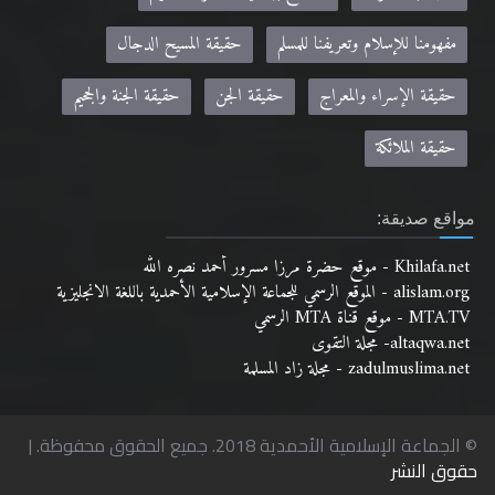
مفهومنا للإسلام وتعريفنا للمسلم
حقيقة المسيح الدجال
حقيقة الإسراء والمعراج
حقيقة الجن
حقيقة الجنة والجحيم
حقيقة الملائكة
مواقع صديقة:
Khilafa.net - موقع حضرة مرزا مسرور أحمد نصره الله
alislam.org - الموقع الرسمي للجماعة الإسلامية الأحمدية باللغة الانجليزية
MTA.TV - موقع قناة MTA الرسمي
altaqwa.net- مجلة التقوى
zadulmuslima.net - مجلة زاد المسلمة
© الجماعة الإسلامية الأحمدية 2018. جميع الحقوق محفوظة. |
حقوق النشر