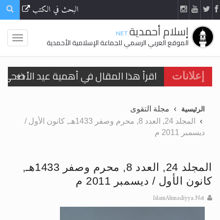
البحث في الكتب
إسلام أحمدية
.NET
الموقع العربي الرسمي للجماعة الإسلامية الأحمدية
اقرأ هذا المقال في أهمية عيد الأضحى و
إعلانات
الحجّ.. دلالات، حِكم، وأهداف >> المزيد
مجلة التقوى
الرئيسية
تعميم هامّ لأفراد الجماعة >> المزيد
المجلد 24, العدد 8, محرم وصفر 1433هـ, كانون الأول /
ديسمبر 2011 م
تعميم هامّ لأفراد الجماعة >> المزيد
المجلد 24, العدد 8, محرم وصفر 1433هـ,
كانون الأول / ديسمبر 2011 م
اقرأ هذا الكتاب وتعرّف على حقيقة الإسرا
IslamAhmadiyya.Net