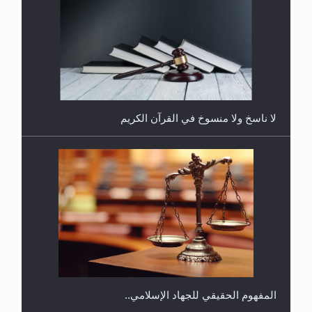
هل يُحسب حول الزكاة وفق السنة الميلادية أو الهجرية؟
لا ناسخ ولا منسوخ في القرآن الكريم
هل يجوز فتح مشروع كوافير نسائي للمحجبات وغير
المحجبات؟
المفهوم الحقيقي للجهاد الإسلامي..