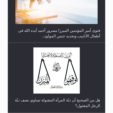
متطلَّبات التّحريك الجديد...
فتوى أمير المؤمنين الميرزا مسرور أحمد أيده الله في
أطفال الأنابيب وتحديد جنس المولود..
رأيٌ في لغة المسيح الموعود عليه السلام.. 4...
هل من الصحيح أن ديّة المرأة المقتولة تساوي نصف ديّة
الرجل المقتول؟