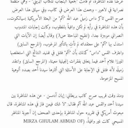
عرضًا لهذه المناظرة، ثم قامت "جمعيةُ البنجاب للكتاب الديني" - وهي منظمة
نصرانية في لاهور - وجمعت هذا العرض في كتاب. وفي سياق هذا العرض
صرح القس ثاكر داس زميلُ عبد الله "آثم" من البعثة الأمريكية بسيالكوت..
بأن هذه المناظرة في رأيه لم تكن وافيةً بالمطلوب، وكانت إجابات المندوب
النصراني موجزة جدا. (تنقيح المباحثة ص3) وقال أيضا: إن الآيات التي
استدل بها "آثم" على معتقداته لم تأتِ بالتأثير المرغوب. (المرجع السابق)
واعترف القس "داس" كذلك بأن "آثم" فشل في تفنيد النتائج التي استخلصها
الميرزا غلام أحمد فيما يتعلق بفقرات إنجيلية معينة. (المرجع السابق) وانتقد
زميلَه لأنه فشل في الإجابة على الأسئلة التي أثارها سيدنا أحمد بصدد ألوهية
المسيح المزعومة.
ومنذ وقت قريب صرح كاتب بريطاني: إيان آدمسن - عن هذه المناظرة بين
سيدنا أحمد والقس عبد الله آثم فقال: "لا شك فيمن فاز في هذه المناظرة. قال
مبعوث أمريكي في تقريره حول المناظرة بإحدى الصحف إن أجوبة المناظر
المسيحي كانت غير وافيةً. (MIRZA GHULAM AHMAD OF