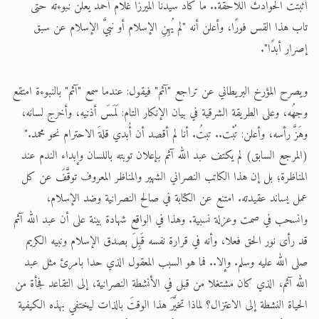
أثبتت الحوادث اللاحقة.. ما كاد سيدنا الميرزا غلام أحمد يعلن نبوءته حتى
تاب هذا القس فورًا، وأعلن أنه "لم يُهِنِ الإسلام أو نبيَّ الإسلام عن سبق
إصرار أبدًا".
ويصرح المؤرخ البريطاني عن تراجع "آثم" فيقول: عندما سمع "آثم" بالنبوءة امتقع
وجهُه، وعلى الطريقة الشرقية في بيان الإنكار التام: لَمَسَ أذنيه، وأخرج لسانه،
وهَزَّ رأسه، وأعلن: تُبْت.. تبتُ. أنا لم أقصد أن أُبدي قلةَ الاحترام نحو محمد."
(المرجع السابق) لم يكتف عبد الله آثم بإعلان توبته باللسان وإبداء الندم عند
المناظرة؛ بل إن هذا الكاتب النصراني الشهير والمناظر المعروف توقَّفَ عن كل
عمل يساند عقيدته. امتنع عن الكتابة في صالح النصرانية وضد الإسلام،
وانسحب في صمت وعزلة نسبية. وهذا في الواقع شهادة بينة على أن عبد الله آثم
قد رأى نور الحق فعلا، وأنه في قرارة نفسه قَبِلَ بصدق الإسلام ونبيه الكريم
صلى الله عليه وسلم. وإلا.. فما هو السبب المعقول الذي حدا بامرئ مثل عبد
الله آثم، الذي كان مشتغلا من قبل في الأنشطة النصرانية، إلى التقاعد فجأة من
الحياة النشطة إلى الاعتزال؟ لماذا تخيَّرَ هذا الوقتَ بالذات ليختفي بهذه الكيفية