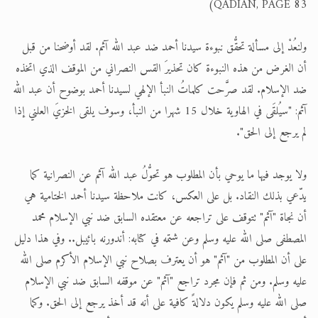
QADIAN, PAGE 83)
ولنعُدْ إلى مسألة تحقُّق نبوءة سيدنا أحمد ضد عبد الله آثم. لقد أوضحنا من قبل
أن الغرض من هذه النبوءة كان تحذيرَ القس النصراني من الموقف الذي اتخذه
ضد الإسلام. لقد صرَّحت كلماتُ النبأ الإلهي لسيدنا أحمد بوضوح أن عبد الله
آثم: "سيُلقَى في الهاوية خلال 15 شهرا من النبأ، وسوف يلقى الخزيَ العلني إذا
لم يرجع إلى الحق".
ولا يوجد فيها ما يوحي بأن المطلوب هو تحوُّلُ عبد الله آثم عن النصرانية كما
يدّعي بذلك النقاد. بل على العكس، كانت ملاحظة سيدنا أحمد الختامية هي
أن نجاة "آثم" تتوقف على تراجعه عن معتقده السابق ضد نبي الإسلام محمد
المصطفى صلى الله عليه وسلم وعن شتمه في كتابه: أندورنه بائيبل.. وفي هذا دليل
على أن المطلوب من "آثم" هو أن يعترف بصلاح نبي الإسلام الأكرم صلى الله
عليه وسلم. ومن ثم فإن مجرد تراجع "آثم" عن موقفه السابق ضد نبي الإسلام
صلى الله عليه وسلم يكون دلالةً كافية على أنه قد أخذ يرجع إلى الحق. وكما