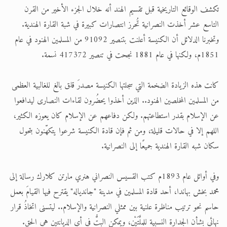
تكشف الوقائع التاريخية قبل تقسيم الهند أنه خلال الجزء الأخير من القرن
الحجّ.. دلالات، حِكم، وأهداف >> المزيد
التاسع عشر أخذت النصرانية تُحرز انتصارات كبيرة في شبة القارة الهندية.
وتخبرنا الدلائل أن الكنيسة أعلنت بتنصير 91092 من المسلمين الهنود في عام
اقرأ هذا المقال في أهمية عيد الأضحى و
1851م، ولكنها في عام 1881 نجحت في تنصير 417372 نسمة.
كانت هذه الزيادة الضخمة التي سجلتها الكنيسة مصدرَ قلق بالغ للغالبية العظمى
من المسلمين المخلصين الهنود.. الذين أخذوا يحضُرون لقاءات النصارى ليدافعوا
عن الإسلام بقدر استطاعتهم. ولكن دفاعهم عن الإسلام كان يعوزه الكثير،
اللهم إلا في حالات قليلة، ومن ثم فإن قادة الكنيسة شرعوا يتكهّنون بتحول
سكان شبه القارة الهندية جميعًا إلى النصرانية.
وفي أوائل عام 1893م كتب القسيس النصراني هنري مارتن كلارك رسالة إلى
محمد بخش بهاندا، أحد قادة المسلمين في مدينة "جاندياله" يقترح فيها القيامَ بعمل
حاسم نحو ترتيب مناظرة علنية بين ممثلي النصرانية والإسلام.. ليتسنى اتخاذُ قرار
نهائي بشأن الجدارة النسبية للمِلَّتَيْنِ، ويمكن البتُّ في أي الديانتين هي الحق.