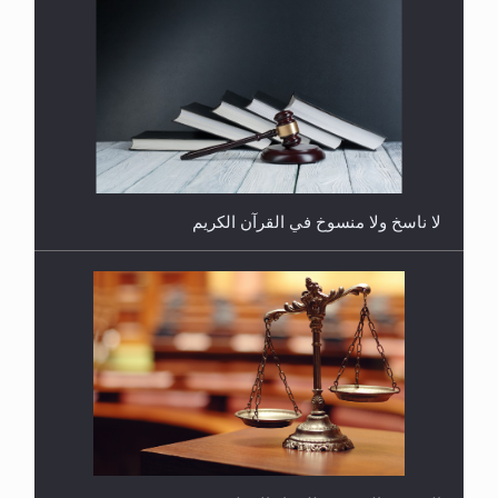
هل يُحسب حول الزكاة وفق السنة الميلادية أو الهجرية؟
لا ناسخ ولا منسوخ في القرآن الكريم
هل يجوز فتح مشروع كوافير نسائي للمحجبات وغير
المحجبات؟