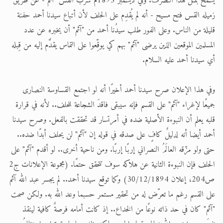
يسمح بمثل هذا التصرف. وفي ديسمبر 1895م سرَّب القس "آثم"- عن طريق
زميله القس فتح مسيح - أنه لم يُقدِم على الحلف لأن أتباع سيدنا أحمد حفنة
قليلة من الناس. وعلى الفور طلب سيدُنا أحمد من "آثم" أن يخبره عن عدد
المسلمين الموقعين الذين يرضى "آثم" بهم كي يوقِّعوا على التماس يقدَّم إليه من قِبله
أي سيدنا أحمد عليه السلام.
وفي هذا الإعلان صرح سيدنا أحمد أخيرًا أنه لو اجتمع القساوسة النصارى
جميعًا لإغراء "آثم" على القسم فإنه سيبقى فاقدَ الشجاعة للحلف.. لأنه في قرارة
قلبه يعلم أن النبوءة الأصلية ضده في أمرتسار قد تحققت بالفعل. وصرح سيدنا
أحمد أيضا أنه لدليلٌ كافٍ على صدقه في قوله إن "آثم" لن يحلف أبدًا ضده..
حتى ولو مزّقه العالَمُ النصراني إربًا إربًا. ومن ناحية أخرى.. لو أقدم "آثم" على
الحلف فإن النبوءة الثانية عن هلاكه سوف تتحقق حتمًا. (مجموعة الإعلانات ج2
ص204، إعلان 30/12/1894) وكما توقع سيدنا أحمد.. لم يجسر عبد الله آثم
على القسم رغم ما تعرّض له من تحقير مستمر حسبما وعد الله به. ولكن صمت
"آثم" كان في حد ذاته نوعًا من الخداع.. إذ كانت أمامه فرصةٌ كافية لينقذ