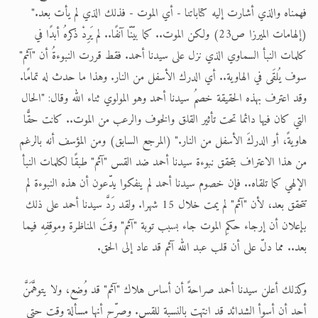
فهمناه والذي أشارت إليه كتاباتنا - أي الموت - فذلك الذي لم يأت بعد."
(إلهامات الميرزا ص23) ولكن الموت.. كما بيّنّا آنفًا.. لم يَرِدْ ذكرهُ أبدًا في
كلمات النبأ السماوي الذي نزل على سيدنا أحمد. فقط قررت النبوءةُ أن "آثم"
سوف يُلقَى في الهاوية.. أي الدرك الأسفل من النار. وهذا ما حدث له تمامًا.
وقد اعترف بهذه الحقيقة خصمُ سيدنا أحمد وهو المولوي ثناء الله وقال: "الحال
التي كان فيها دائما تحت تأثير القلق والخوف والرعب من الموت.. كانت حقًّا
هاويةً، أو الدركَ الأسفل من النار." (المرجع السابق) ومن المؤسف أنه بالرغم
من هذا الاعتراف بتحقق نبوءة سيدنا أحمد ضد القس "آثم" طبقًا لكلمات النبأ
الإلهي كما تلقاه.. فإن خصوم سيدنا أحمد لم ينفكوا يدّعون أن هذه النبوءة لم
تتحقق بعد، لأن "آثم" لم يمت خلال 15 شهرا. ولقد رَدَّ سيدنا أحمد على ذلك
بإعلان أن إرجاء حكمِ الموت جاء بسبب توبة "آثم" وقتَ المناظرة وموقفِه فيما
بعد.. مما دلّ على أن قلب عبد الله آثم قد عاد إلى الحق.
وكذلك أعلن سيدنا أحمد صراحةً أن أساس هلاك "آثم" قد وُضع، ولا يتوهَّمَنَّ
أحد أن أسوأ الشدائد قد انتهت بالنسبة للقس. وصرّح أنها مسألة وقت حتى