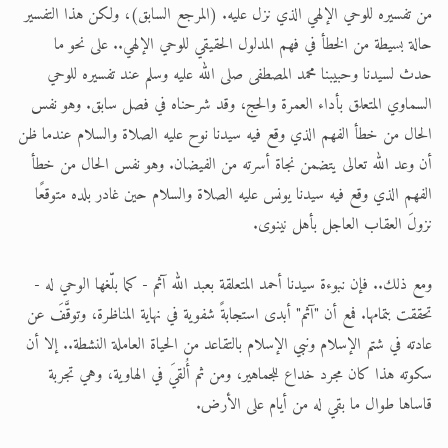
من تفسيره للوحي الإلهي الذي نزل عليه. (المرجع السابق)، ولكن هذا التفسير
حالة بسيطة من الخطأ في فهم المدلول الحقيقي للوحي الإلهي.. على نحو ما
حدث لسيدنا وحبيبنا محمد المصطفى صلى الله عليه وسلم عند تفسيره للوحي
السماوي المتعلق بأداء العمرة والحج، وقد شرحناه في فصل سابق. وهو نفس
الحال من خطأ الفهم الذي وقع فيه سيدنا نوح عليه الصلاة والسلام عندما ظن
أن وعد الله تعالى يتضمن نجاة أسرته من الفيضان. وهو نفس الحال من خطأ
الفهم الذي وقع فيه سيدنا يونس عليه الصلاة والسلام حين غادر بلده متوقعًا
نزولَ العقاب العاجل بأهل نينوى.
ومع ذلك.. فإن نبوءة سيدنا أحمد المتعلقة بعبد الله آثم - كما بلّغها الوحي له -
تحققت بتمامها. فمع أن "آثم" أبدى استجابةً شفوية في نهاية المناظرة، وتوقَّفَ عن
عادته في شتم الإسلام ونبي الإسلام بالتقاعد من الحياة العاملة النشطة.. إلا أن
سكوته هذا كان مجرد خداع للجماهير، ومن ثم أُلقيَ في الهاوية، وهي تجربة
قاساها طوال ما بقي له من أيام على الأرض.