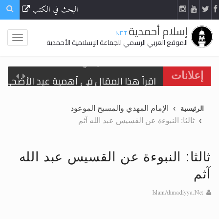
البحث في الكتب
إسلام أحمدية
.NET
الموقع العربي الرسمي للجماعة الإسلامية الأحمدية
اقرأ هذا المقال في أهمية عيد الأضحى و
إعلانات
الحجّ.. دلالات، حِكم، وأهداف >> المزيد
الإمام المهدي والمسيح الموعود
الرئيسية
تعميم هامّ لأفراد الجماعة >> المزيد
ثالثا: النبوءة عن القسيس عبد الله آثم
تعميم هامّ لأفراد الجماعة >> المزيد
ثالثا: النبوءة عن القسيس عبد الله
آثم
IslamAhmadiyya.Net
اقرأ هذا الكتاب وتعرّف على حقيقة الإسرا