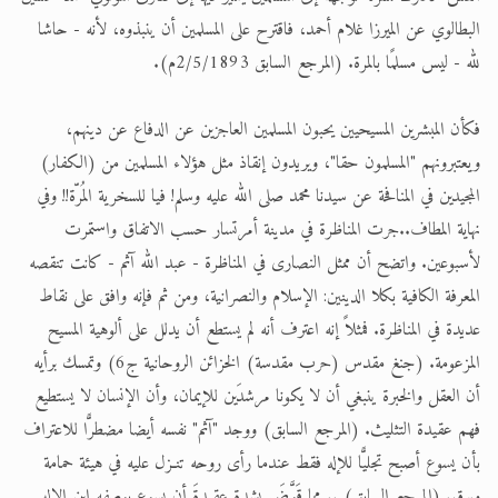
البطالوي عن الميرزا غلام أحمد، فاقترح على المسلمين أن ينبذوه، لأنه - حاشا
لله - ليس مسلمًا بالمرة. (المرجع السابق 2/5/1893م).
فكأن المبشرين المسيحيين يحبون المسلمين العاجزين عن الدفاع عن دينهم،
ويعتبرونهم "المسلمون حقا"، ويريدون إنقاذ مثل هؤلاء المسلمين من (الكفار)
المجيدين في المنافحة عن سيدنا محمد صلى الله عليه وسلم! فيا للسخرية المُرّة!! وفي
نهاية المطاف..جرت المناظرة في مدينة أمرتسار حسب الاتفاق واستمرت
لأسبوعين. واتضح أن ممثل النصارى في المناظرة - عبد الله آثم - كانت تنقصه
المعرفة الكافية بكلا الدينين: الإسلام والنصرانية، ومن ثم فإنه وافق على نقاط
عديدة في المناظرة. فمثلاً إنه اعترف أنه لم يستطع أن يدلل على ألوهية المسيح
المزعومة. (جنغ مقدس (حرب مقدسة) الخزائن الروحانية ج6) وتمسك برأيه
أن العقل والخبرة ينبغي أن لا يكونا مرشدَين للإيمان، وأن الإنسان لا يستطيع
فهم عقيدة التثليث. (المرجع السابق) ووجد "آثم" نفسه أيضا مضطرًّا للاعتراف
بأن يسوع أصبح تجليًّا للإله فقط عندما رأى روحه تنـزل عليه في هيئة حمامة
وبرق. (المرجع السابق) .. مما قَوَّضَ بشدةٍ عقيدةَ أن يسوع بوصفه ابن الإله