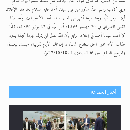
نفسَه من غضب الله تعالى بقول الحق، ولكنه ظل صامتا متسترا وراء تظاهُرٍ
ديني كاذب رغم حثّ متكرر من قِبل سيدنا أحمد عليه السلام بعد هذا الإعلان
أيضا. ومن ثَمَّ.. وبعد سبعة أشهر من تحذير سيدنا أحمد الأخير الذي بلَّغه لهذا
القس النصراني في 30 ديسمبر 1895، نُشِرَ نعيُه في 27 يوليو 1896م، تمامًا
كما أعلنه سيدنا أحمد في إعلانه الرابع بأن الله تعالى لن يترك مجرما كهذا بدون
عقاب، لأنه يخفي الحق ليخدع الدنيا.... إن تلك الأيام لقريبة، وليست ببعيدة.
(المرجع السابق ص 106، إعلان 27/10/1894م)
أخبار الجماعة