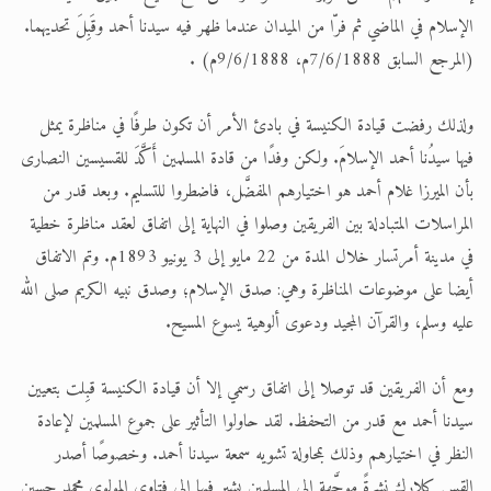
الإسلام في الماضي ثم فرّا من الميدان عندما ظهر فيه سيدنا أحمد وقَبِلَ تحديهما.
(المرجع السابق 7/6/1888م، 9/6/1888م) .
ولذلك رفضت قيادة الكنيسة في بادئ الأمر أن تكون طرفًا في مناظرة يمثل
فيها سيدُنا أحمد الإسلامَ. ولكن وفدًا من قادة المسلمين أَكَّدَ للقسيسين النصارى
بأن الميرزا غلام أحمد هو اختيارهم المفضَّل، فاضطروا للتسليم. وبعد قدر من
المراسلات المتبادلة بين الفريقين وصلوا في النهاية إلى اتفاق لعقد مناظرة خطية
في مدينة أمرتسار خلال المدة من 22 مايو إلى 3 يونيو 1893م. وتم الاتفاق
أيضا على موضوعات المناظرة وهي: صدق الإسلام؛ وصدق نبيه الكريم صلى الله
عليه وسلم، والقرآن المجيد ودعوى ألوهية يسوع المسيح.
ومع أن الفريقين قد توصلا إلى اتفاق رسمي إلا أن قيادة الكنيسة قبِلت بتعيين
سيدنا أحمد مع قدر من التحفظ. لقد حاولوا التأثير على جموع المسلمين لإعادة
النظر في اختيارهم وذلك بمحاولة تشويه سمعة سيدنا أحمد. وخصوصًا أصدر
القس كلارك نشرةً موجَّهة إلى المسلمين يشير فيها إلى فتاوى المولوي محمد حسين