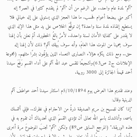
"آثم" لمدة عام واحد.. على الرغم من أن "آثم" لم يتقدم كثيرا في العمر؟ إنه
أكبر مني ببضعة أعوام فحسب. ما هذا العجز الذي يستولي على إله خيالي فلا
يستطيع إنقاذه لمدة سنة واحدة؟ إن توقُّعَ الخلاص على يد مثل هذا الإله الذي
لا يقدر على كفالة الأمان لسنة واحدة.. لأمرٌ بالغُ الخطورة. ألم نعلن بأن إلهنا
سوف يحمينا من الموت هذا العامَ، وأنه سوف يُهلك آثم؟ ذلك لأن إلهنا إله
حق.. ومع ذلك ينكره هؤلاء النصارى التعساء الذين يؤلِّهون بشرًا مثلهم. (مجموعة
الإعلانات ج2 ص63)وتشجيعًا للقس عبد الله آثم على أداء القسم رَفَعَ سيدنا
أحمد قيمةَ الجائزة إلى 3000 روبية.
وعند تقديم هذا العرض يوم 5/10/1894م استثار سيدنا أحمد عواطفَ آثم
الدينية وقال:
"إذا كان للمسيح بن مريم الصديقة ذرةٌ من الاحترام في نظرك.. فإني ألتمسك
باسمه، وأناشدك باسم الله تعالى أن تؤدي القسمَ الذي تحديناك أن تقوم به في
هذه الوريقة." (المرجع السابق ص89) ولكن "آثم" تجنبَ الموضوعَ مرة أخرى
وأعلن أنه ليس مسموحًا له أن يحلف على شيء إلا في إجرءات قضائية.. لأن