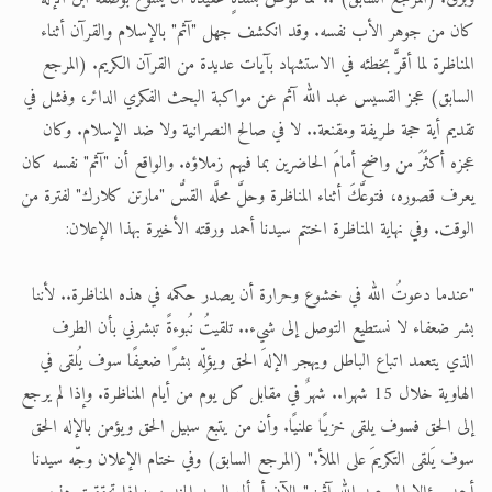
كان من جوهر الأب نفسه. وقد انكشف جهل "آثم" بالإسلام والقرآن أثناء
المناظرة لما أقرَّ بخطئه في الاستشهاد بآيات عديدة من القرآن الكريم. (المرجع
السابق) عجز القسيس عبد الله آثم عن مواكبة البحث الفكري الدائر، وفشل في
تقديم أية حجة طريفة ومقنعة.. لا في صالح النصرانية ولا ضد الإسلام. وكان
عجزه أكثَرَ من واضح أمامَ الحاضرين بما فيهم زملاؤه. والواقع أن "آثم" نفسه كان
يعرف قصوره، فتوعَّكَ أثناء المناظرة وحلَّ محلَّه القسُّ "مارتن كلارك" لفترة من
الوقت. وفي نهاية المناظرة اختتم سيدنا أحمد ورقته الأخيرة بهذا الإعلان:
"عندما دعوتُ الله في خشوع وحرارة أن يصدر حكمه في هذه المناظرة.. لأننا
بشر ضعفاء لا نستطيع التوصل إلى شيء.. تلقيتُ نُبوءةً تبشرني بأن الطرف
الذي يتعمد اتباع الباطل ويهجر الإلهَ الحق ويؤلِّه بشرًا ضعيفًا سوف يُلقى في
الهاوية خلال 15 شهرا.. شهرٌ في مقابل كل يوم من أيام المناظرة. وإذا لم يرجع
إلى الحق فسوف يلقى خزيًا علنيًا. وأن من يتبع سبيل الحق ويؤمن بالإله الحق
سوف يَلقى التكريمَ على الملأ." (المرجع السابق) وفي ختام الإعلان وجّه سيدنا