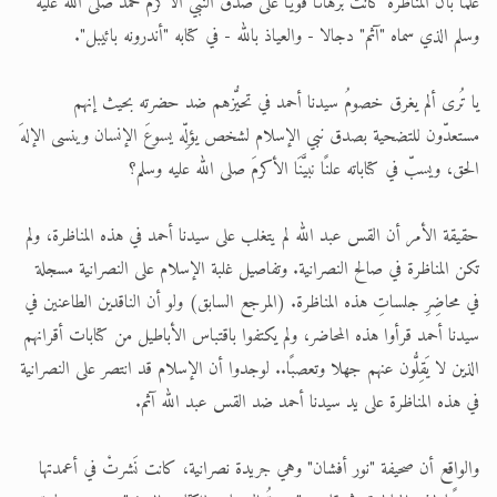
علمًا بأن المناظرة كانت برهانًا قويًّا على صدق النبي الأكرم محمد صلى الله عليه
وسلم الذي سماه "آثم" دجالا - والعياذ بالله - في كتابه "أندرونه بائيبل".
يا تُرى ألم يغرق خصومُ سيدنا أحمد في تحيُّزهم ضد حضرته بحيث إنهم
مستعدّون للتضحية بصدق نبي الإسلام لشخص يؤلِّه يسوعَ الإنسان وينسى الإلهَ
الحق، ويسبّ في كتاباته علنًا نبيَّنَا الأكرمَ صلى الله عليه وسلم؟
حقيقة الأمر أن القس عبد الله لم يتغلب على سيدنا أحمد في هذه المناظرة، ولم
تكن المناظرة في صالح النصرانية. وتفاصيل غلبة الإسلام على النصرانية مسجلة
في محاضِرِ جلساتِ هذه المناظرة. (المرجع السابق) ولو أن الناقدين الطاعنين في
سيدنا أحمد قرأوا هذه المحاضر، ولم يكتفوا باقتباس الأباطيل من كتابات أقرانهم
الذين لا يَقِلُّون عنهم جهلا وتعصبًا.. لوجدوا أن الإسلام قد انتصر على النصرانية
في هذه المناظرة على يد سيدنا أحمد ضد القس عبد الله آثم.
والواقع أن صحيفة "نور أفشان" وهي جريدة نصرانية، كانت نَشرتْ في أعمدتها