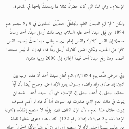
الإسلام.. وهي الملة التي كان حضرتُه ممثلا لها ومتحدثًا باسمها في المناظرة.
ولكن "آثم" لزم الصمتَ التام، وتجاهَلَ التحدّيَيْن الصادرين في 5 و9 سبتمبر عام
1894 من قِبل سيدنا أحمد عليه السلام. وبعد ذلك أرسل سيدُنا أحمد رسالةً
مسجلة إلى القس كلارك والقس إمام الدين.. يطلب منهما حثَّ زميلهما القس
"آثم" على الحلف. ولكن القس كلارك أرسل ردًّا قال فيه إن آثم ليس مستعدا
للحلف. وهنا رفع سيدنا أحمد قيمةَ الجائزة إلى 2000 روبية هندية.
وفي عرضٍ قدَّمه يوم 20/9/1894م أعلن سيدنا أحمد أن هذه حرب بين
اثنين: إله صادق وإله زائف، ولسوف يفوز الإله الحق. وصرح أيضا بأن آيةَ
صدقه؛ صدقِ إله أحمد؛ صدقِ إله الإسلام هي أن- سيدنا أحمد - نفسه لن
يموت في ذلك العام الذي صدرت فيه النبوءة، أما آثم فإنه لو أقسم فلسوف
يموت خلال هذا العام.. لأن الإله الزائف الذي يؤلِّهه لا يستطيع إنقاذَه. (مجموعة
الإعلانات ج2 ص63، إعلان رقم 122) كانت هذه دعوى خطيرة للغاية
من جانب سيدنا أحمد.. لأنه لا يستطيع أي امرئ أن يتنبأ مؤكِّدًا استمرارَ حياته