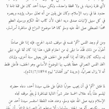
لأي فترة زمنية، بل ولا للحظة واحدة.. ولكن سيدنا أحمد كان على ثقة تامة لا
حدود لها في رب الإسلام. وكان على يقين من أنه تعالى سوف يؤيده وينصره
في كل سبيل لإثبات صدق دينه الحق، لأن كتاب الله الكريم ورسوله العظيم
محمدًا المصطفى صلى الله عليه وسلم كانا هما موضوع النـزاع في مناظرة أمرتسار.
ومن ثم وجد القس "آثم" نفسه في موقف شديد الحرج. فإنه إذا ظل صامتًا
أطوَلَ من ذلك فَقَدَ ما تبقى له من احترام قليل، هذا إذا كان ثمة شيء تبقى
له. ولكنه كان واثقا أنه إذا أقدم على الحلف فلن يعيش سنة أخرى. ولذلك
اتخذ القس النصراني خطةً يتجنب بها الموضوعَ الأساسي وهو الحلف، فأعلن فقط
أنه لا يزال نصرانيًّا. (جريدة "نور أفشان" ليوم 21/7/1894م).
لما فشل "آثم" في أن يجيب جوابًا شافيًا على طلب سيدنا أحمد، دعاه حضرته
ليقسم علنًا بأنه خلال الخمسة عشر شهرًا التالية للمناظرة لم يغيِّر موقفه تجاه
الإسلام ونبيه صلى الله عليه وسلم. وعند هذه النقطة استفسر سيدنا أحمد عن
سبب نكوص آثم عن الحلف وتساءل: ألا يستطيع إلهُ النصرانية الزائفُ أن يُنقذ