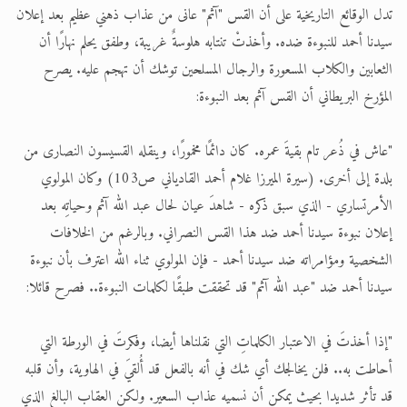
تدل الوقائع التاريخية على أن القس "آثم" عانى من عذاب ذهني عظيم بعد إعلان
سيدنا أحمد للنبوءة ضده. وأخذتْ تنتابه هلوسةٌ غريبة، وطفق يحلم نهارًا أن
الثعابين والكلاب المسعورة والرجال المسلحين توشك أن تهجم عليه. يصرح
المؤرخ البريطاني أن القس آثم بعد النبوءة:
"عاش في ذُعر تام بقيةَ عمره. كان دائمًا مخمورًا، وينقله القسيسون النصارى من
بلدة إلى أخرى. (سيرة الميرزا غلام أحمد القادياني ص103) وكان المولوي
الأمرتساري - الذي سبق ذكره - شاهدَ عيان لحال عبد الله آثم وحياتِه بعد
إعلان نبوءة سيدنا أحمد ضد هذا القس النصراني. وبالرغم من الخلافات
الشخصية ومؤامراته ضد سيدنا أحمد - فإن المولوي ثناء الله اعترف بأن نبوءة
سيدنا أحمد ضد "عبد الله آثم" قد تحققت طبقًا لكلمات النبوءة.. فصرح قائلا:
"إذا أخذتَ في الاعتبار الكلماتِ التي نقلناها أيضا، وفكرتَ في الورطة التي
أحاطت به.. فلن يخالجك أي شك في أنه بالفعل قد أُلقيَ في الهاوية، وأن قلبه
قد تأثر شديدا بحيث يمكن أن نسميه عذاب السعير. ولكن العقاب البالغ الذي