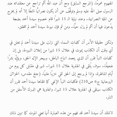
المفهوم عمومًا. (المرجع السابق) ومع أن عبد الله آثم تراجع عن معتقداته ضد
الرسول صلى الله عليه وسلم وتوقَّفَ عن أن يكون نصرانيًّا نشطًا إلا أنه لم يخرج
عن الملة النصرانية.. وعند نهاية الـ 15 شهرًا قام خصوم سيدنا أحمد بضجة
يدّعون فيها أن آثم لم يزل حيًّا.. ومن ثم فإن نبوءة سيدنا أحمد لم تتحقق.
ولكن حقيقة الأمر أن كلماتِ السماء التي نزلت على سيدنا أحمد لم تعلن في
أي وقت أن الكاذب يموت في خلال 15 شهرا من إعلان النبوءة، بل إن
كلمات النبأ تقرر أن الذي يتعمد اتباع الباطل، ويهجر الإله الحق، ويؤلِّه بشرًا
ضعيفًا.. سوف يُلقى في الهاوية خلال 15 شهرا.. شهر في مقابل كل يوم من
أيام المناظرة، وإذا لم يرجع إلى الحق لقي خزيًا علنيًا. (جنغ مقدس، الخزائن
الروحانية ج6 ص210) فكلمات النبأ الإلهي كما تلقاها سيدنا أحمد تقرر أن
الكاذب سيلقى في الهاوية خلال 15 شهرا. والهاوية هي الدرك الأسفل من
النار.
لاشك أن سيدنا أحمد قد فهم من هذه العبارة أنها تعني الموت كما تبين ذلك