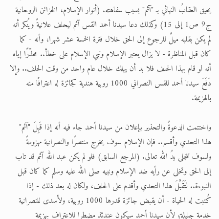
يحيق العقابُ النهائي بـ "آثم" بسبب سفاهته. (أنوار الإسلام، الخزائن الروحانية
ج9 ص1 إلى 15) وكذلك دعا سيدنا أحمد القس آثم ليحلف علانيةً ويُنكر أنه
لم يكن بقلبه ميلٌ للرجوع إلى الحق خلال فترة الخمسة عشر شهرا، وأنه - كما
كان قبل المناظرة - لا يزال يعتبر الإسلام ونبي الإسلام على خطأ.. محذّرًا إياه
أنه لو قام بهذا الحلف فلا بد أن يهلك خلال عام واحد من وقت الحلف.. وإلا
دَفَعَ سيدنا أحمد للقس النصراني 1000 روبية هندية كجائزة له اعترافًا منه
بالهزيمة.
واختتمت الدعوةُ والتحذير بإعلان من سيدنا أحمد جاء فيه أنه إذا قَبِلَ "آثم"
هذا التحدي وأقسم.. فإن الإسلام سوف يخرج منتصرًا والنصرانية مهزومةً
ولسوف تتجلى يدُ الله تعالى. (المرجع السابق) فلو لم يكن عبد الله آثم قد تاب
إلى الحق وتخلى عن رأيه ضد الإسلام ونبيه صلى الله عليه وسلم كما كان قبل
النبوءة.. لتَقَبَّلَ هذا التحدي وأقدم على الحلف، ولكان له بعد ذلك - إذا
كُتبت له الحياة - أن يقبض جائزة قدرها 1000 روبية، ولأسدى للنصرانية
خدمة جليلة؛ لأن سيدنا أحمد سيكون عندئذ مضطرا للاعتراف بهزيمة