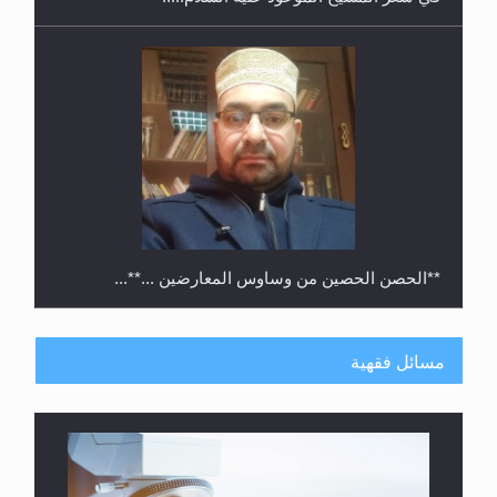
**الحصن الحصين من وساوس المعارضين ...**...
مسائل فقهية