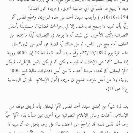
دينه لا يبيح له القسمَ في أي مناسبة أخرى. (جريدة "نور أفشان"
10/10/1894م ) وأجاب سيدنا أحمد على هذه المراوغة، وصحّح للقس آثم
رأيَه بأن "دينه لا يسمح له بالحلف إلا في إجراءات قضائية"، مستشهِدًا بأسفار
النصرانية وكُتبها الأخرى التي تثبت أنه لا يوجد في النصرانية أبدًا ما يمنعه من
الحلف أمام جمعٍ من الناس. ثم هل هناك أية قضية هي أهم من الدين؟ وفي
هذه المرة يوم 27/10/1894م رَفَعَ سيدنا أحمد قيمةَ الجائزة إلى 4000 روبية
إذا حلف "آثم" على الإعلان المطلوب. ولكن آثم لم يكن ليقبل بالإغراء. لم يكن
"آثم" ليحلف كما تحداه سيدنا أحمد.. لا من أجل اعتبارات مالية لمبلغ 4000
روبية، ولا من أجل شرف المسيح بن مريم. (أنوار الإسلام، الخزائن الروحانية
ج9 ص10).
بعد 12 شهرًا من تحدي سيدنا أحمد للقس "آثم" ليحلف بأنه لم يغير موقفه من
الإسلام.. أخذت وسائل الإعلام النصرانية مرة أخرى تثير مسألة بقاء "آثم" حيًّا
رغم أن القس نفسه قد تَراجَعَ عن الحلف بناءً على زعم باطل منه أن دينه لا