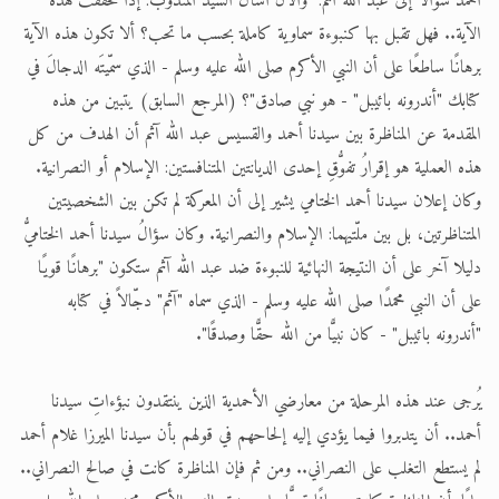
أحمد سؤالا إلى عبد الله آثم: "والآن أسأل السيد المندوب: إذا تحققت هذه
الآية.. فهل تقبل بها كنبوءة سماوية كاملة بحسب ما تحب؟ ألا تكون هذه الآية
برهانًا ساطعًا على أن النبي الأكرم صلى الله عليه وسلم - الذي سمّيتَه الدجالَ في
كتابك "أندرونه بائيبل" - هو نبي صادق"؟ (المرجع السابق) يتبين من هذه
المقدمة عن المناظرة بين سيدنا أحمد والقسيس عبد الله آثم أن الهدف من كل
هذه العملية هو إقرارُ تفوُّقِ إحدى الديانتين المتنافستين: الإسلام أو النصرانية.
وكان إعلان سيدنا أحمد الختامي يشير إلى أن المعركة لم تكن بين الشخصيتين
المتناظرتين، بل بين ملّتيهما: الإسلام والنصرانية. وكان سؤالُ سيدنا أحمد الختاميُّ
دليلا آخر على أن النتيجة النهائية للنبوءة ضد عبد الله آثم ستكون "برهانًا قويًا
على أن النبي محمدًا صلى الله عليه وسلم - الذي سماه "آثم" دجّالاً في كتابه
"أندرونه بائيبل" - كان نبيًّا من الله حقًّا وصدقًا".
يُرجى عند هذه المرحلة من معارضي الأحمدية الذين ينتقدون نبؤءاتِ سيدنا
أحمد.. أن يتدبروا فيما يؤدي إليه إلحاحهم في قولهم بأن سيدنا الميرزا غلام أحمد
لم يستطع التغلب على النصراني.. ومن ثم فإن المناظرة كانت في صالح النصراني..