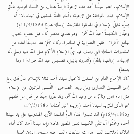
الإسلام.. اعتبر سيدُنا أحمد هذه الدعوةَ فرصةً هبطت من السماء لتوطيدِ تفوُّقِ
الإسلام، فبادر بالموافقة على الدعوة، وأخبر قادةَ المسلمين في "جانديالا" أنه
يسرّه تمثيلَ الإسلام في المناظرة المقترحة. (رسالة بتاريخ 11/4/1893م)
وعيّنت الكنيسةُ "عبدَ الله آثم" - وهو هندي متنصر كان قبل تنصره خطيب
جامع "آغرا" - لتمثيل النصرانية في المناظرة. وكان "آثم" هذا مصنفًا لعدد من
المنشورات السافلة التي وصف فيها نبيَّ الإسلام الأكرم صلى الله عليه وسلم بأنه
الدجال. (والعياذ بالله) (أندرونه بائيبل، للقسيس عبد الله ص133 وما
بعدها)
كان الإجماع العام من المسلمين لاختيار سيدنا أحمد ممثلا للإسلام مثارَ قلق بالغ
لدى القسيسين النصارى وعلى وجه الخصوص - القُسس المرتدين عن الإسلام:
مثل إمام الدين وثاكر داس وعبد الله آثم. وقد عبّروا جميعًا من قبل عن قلقهم
نحو التأثير المتزايد لسيدنا أحمد. (جريدة "نور أفشان" 19/3/1885،
و16/4/1885م) لقد شهدوا الفناء التامَّ لفلسفة الآريا الهندوسية على يد سيدنا
أحمد، وخَشُوا أن تلقَى الكنيسة نفس المصير خاصة وإن سيدنا أحمد كان أداة
إذلال لزملائهم: القس هربرت ستانتون والقس فتح مسيح.. اللذين تحديا