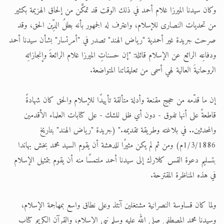
وكان سيدنا الميرزا غلام أحمد في ذلك الوقت قد تمكَّن من إلحاق الهزيمة بكثير
من تحديات النصارى للإسلام، واعترف له الجمهور بأنه بطلُ الدِّين الحق، وقد
صرحت جريدة غير أحمدية "رياض الهند" تصدر في "أمرتسار" بشأن سيدنا أحمد
ودفاعِه الرائع عن الإسلام قائلة: "إن حسناتِ الميرزا غلام الرائعةَ وإنجازاتِه
الروحانيةَ العالية لهي أسمى من تعليقاتنا المتواضعة.
إن ما قدّمه من حجج مقنعة وأدلة متألقة تأييدًا للإسلام والحق كان شهادةً
قاطعةً على أنها تفوق - دون أي ظل للشك - على كتابات العلماء الأقدمين
والمحدثين.. في بلاغته وطريقة تقديمه." (جريدة "رياض الهند" بتاريخ
1/3/1886م) ومن ثم لم يكن مثيرًا للدهشة أن يقوم السيد محمد بخش بهاندا
بتسليم دعوة القس كلارك إلى سيدنا أحمد ملتمسًا منه أن يقوم بتمثيل الإسلام
في هذه المناظرة المقترحة.
ولما كان قساوسة النصرانية مشتغلين آنئذ وعلى نطاق واسع بمهاجمة الإسلام،
وسيدِنا محمد المصطفى صلى الله عليه وسلم نبي الإسلام، والقرآنِ الكريم كتاب