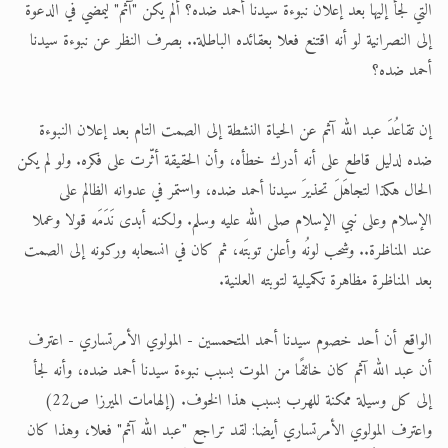
التي لجأ إليها بعد إعلان نبوءة سيدنا أحمد ضده؟ ألم يكن "آثم" ليمضي في الدعوة
إلى النصرانية لو أنه اقتنع فعلا بعقائده الباطلة.. بصرف النظر عن نبوءة سيدنا
أحمد ضده؟
إن تقاعُدَ عبد الله آثم عن الحياة النشطة إلى الصمت التام بعد إعلان النبوءة
ضده لدليل قاطع على أنه أدرك خطأه، وأن الحقيقة أثّرت على فكره. ولو لم يكن
الحال هكذا لتجاهَلَ تحذيرَ سيدنا أحمد ضده، واستمر في عدوانه الظالم على
الإسلام وعلى نبي الإسلام صلى الله عليه وسلم. ولكنه أبدى نَدَمَه قولا وعملا
عند المناظرة.. وشحب لونُه وأعلن توبتَه، ثم كان في انسحابه وركونه إلى الصمت
بعد المناظرة مظاهرة تكميلية لتوبته العلنية.
الواقع أن أحد خصوم سيدنا أحمد المتحمسين - المولوي الأمرتساري - اعترف
أن عبد الله آثم كان خائفًا من الموت بسبب نبوءة سيدنا أحمد ضده، وأنه لجأ
إلى كل وسيلة ممكنة للهرب بسبب هذا الخوف. (إلهامات الميرزا ص22)
واعترف المولوي الأمرتساري أيضا: لقد تراجع "عبد الله آثم" فعلا، وهذا كان