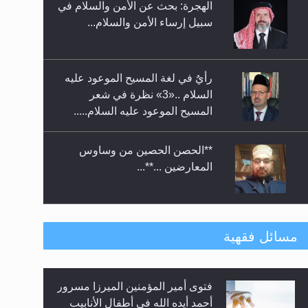
الهجرة: بحث عن الأمن والسلام في
حفل توزيع الشهادات في الجامعة
سبيل إرساء الأمن والسلام...
الأحمدية بنيجيريا لعام 2025
رأيٌ في لغة المسيح الموعود عليه
السلام ..«3» نظرة في شعر
المسيح الموعود عليه السلام.....
**الحصن الحصين من وساوس
المعارضين ...**...
متطلَّبات التّحريك الجديد...
مسائل فقهية
فتوى أمير المؤمنين الميرزا مسرور
رأيٌ في لغة المسيح الموعود عليه
أحمد أيده الله في أطفال الأنابيب