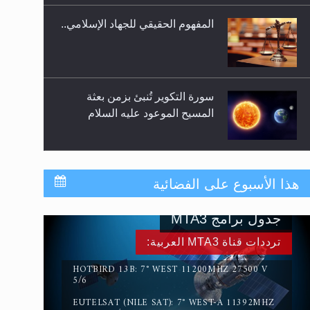
المفهوم الحقيقي للجهاد الإسلامي..
سورة التكوير تُنبئ بزمن بعثة
المسيح الموعود عليه السلام
حقيقة المسيح الدجال
هذا الأسبوع على الفضائية
جدول برامج MTA3
القرآن قاضٍ وحكمٌ على السنة
ترددات قناة MTA3 العربية:
ومهيمنٌ عليها.. ليس العكس
HOTBIRD 13B: 7° WEST 11200MHZ 27500 V
5/6
EUTELSAT (NILE SAT): 7° WEST-A 11392MHZ