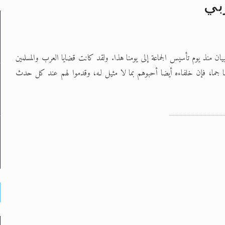
بي
لى حضرة امير المؤمنين أيده الله والمكتب العربي >> الم
يان منذ يوم تأسيس الجماعة إلى يومنا هذا. ولقد كانت قضايا العرب والمسلمين
 زكريا يطرس وأعداء الإسلام اضغط هنا >> المزيد
ا جما، فإن خلفاءه أيضا أحبوهم بما لا مثيل لـه، وقدموا لهم عند كل حدث
إسراء والمعراج >> المزيد
تم النبيين صلى الله عليه وسلم >> المزيد
د