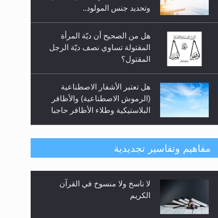
السلام.. 4...
وتحديد جنس المولود..
هل من الصحيح أن ديّة المرأة
المقتولة تساوي نصف ديّة الرجل
المقتول؟
هل تعتبر الأشفار الاصطناعية
(الرموش الاصطناعية) والأظافر
البلاستيكية وطلاء الأظافر حاجبا
للوضوء وهل يُسمح الصلاة بها؟
هل يُحسب حول الزكاة وفق السنة
مفاهيم وتفاسير تجديدية
الميلادية أو الهجرية؟
لا ناسخ ولا منسوخ في القرآن
هل يجوز فتح مشروع كوافير نسائي
الكريم
للمحجبات وغير المحجبات؟