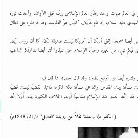
تفع في العالم صوت واحد يحذّر العالم الإسلامي برمّته قبل الأوان، وأحدث ثورة
المهدي عليه السلام، إذ قام بتأليف كتيّب هزّ القلوب، وقد تم نشره على نطاق
 أيضا صحيحا. إنني أنبهكم أن أمريكا ليست صديقة لكم، كما أن روسيا أيضا
 فيكم شيء من الغيرة وحبِّ الإسلام حتى تنبذوا أنتم أيضا عداوتكم الداخلية
ر ونشره أيضا على أوسع نطاق، وقد قال حضرته مما قال فيه:
يست مسألة بيت المقدس وإنما هي مسألة مكة المكرمة ذاتها. القضيّة ليست قضيّة
 اتّحد العدو ضد الإسلام متناسيًا أوجه الخلاف الكثيرة بينه. أَوَلاَ يتّحد
("الكفر ملة واحدة" نقلاً عن جريدة "الفضل" 21/5/ 1948م)