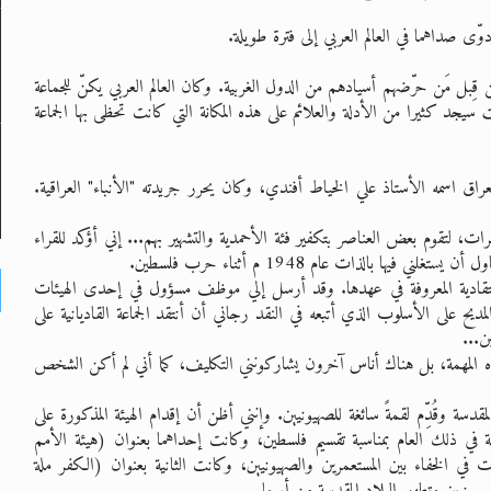
وّى صداهما في العالم العربي إلى فترة طويلة.
ن قِبل مَن حرّضهم أسيادهم من الدول الغربية. وكان العالم العربي يكنّ للجماعة
ت سيجد كثيرا من الأدلة والعلائم على هذه المكانة التي كانت تحظى بها الجماعة
 اسمه الأستاذ علي الخياط أفندي، وكان يحرر جريدته "الأنباء" العراقية.
رات، لتقوم بعض العناصر بتكفير فئة الأحمدية والتشهير بهم... إني أؤكد للقراء
 بالذات عام 1948 م أثناء حرب فلسطين.
ية المعروفة في عهدها. وقد أرسل إلي موظف مسؤول في إحدى الهيئات
ِ المديح على الأسلوب الذي أتبعه في النقد رجاني أن أنتقد الجماعة القاديانية على
ن...
ه المهمة، بل هناك أناس آخرون يشاركونني التكليف، كما أني لم أكن الشخص
أراضي المقدسة وقُدِّم لقمةً سائغة للصهيونيين. وإنني أظن أن إقدام الهيئة المذكورة على
ة في ذلك العام بمناسبة تقسيم فلسطين، وكانت إحداهما بعنوان (هيئة الأمم
ت في الخفاء بين المستعمرين والصهيونيين، وكانت الثانية بعنوان (الكفر ملة
يونيين وتطهير البلاد المقدسة من أرجاسهم.