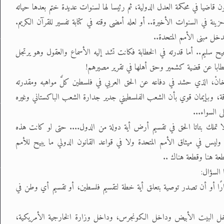
ن قاضيا في محكمة العدل الدولية، ثم رئيسا لها لسنوات عديدة ختم بعدها حياته
نة في السنوات الأخيرة.. أو لعله أمضى وقته في كتابة تفسير للقرآن الكريم.
دخل مبنى الأمم المتحدة..
ح سليم.. أما قدرته في الخطابة فكانت تشد إليه الأسماع والعقول وهو يرتجل
ا عن قضية كشمير وحق أهلها في تقرير مصيرهم!
خانْ، الذي حشد في دفاعه عن الحق العربي في فلسطين كلَّ مواهبه ومقدرته
دقة، وبإيمان قوي بأن الشعب الفلسطيني جدير جدارة الشعب الباكستاني وغيره
 السواء...
 لا تملك بتاتا الحق في تقسيم أرض أية دولة من الدول.... حتى لو كانت هذه
 وليس في ميثاق الأمم المتحدة ولا في قواعد القانون الدولي ما يبيح للأمم
ة هنا وقطعة هناك ..
 السؤال:
ًا أو أن تصدر توصية بتعلق أية خطة لتقسيم فلسطين، أو تقسيم أي وطن في
خل البيت الأبيض وداخل الكونجرس، وداخل وزارة الخارجية الأمريكية،