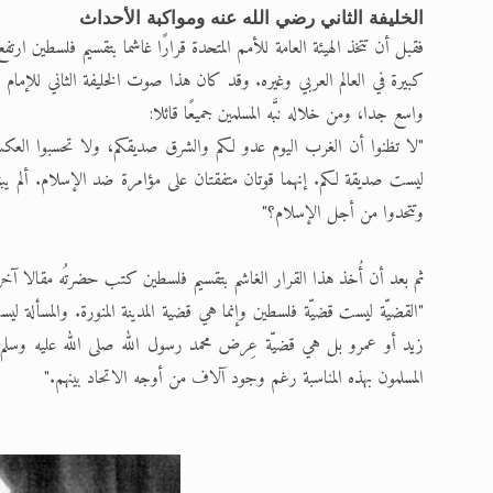
الخليفة الثاني رضي الله عنه ومواكبة الأحداث
فقبل أن تتخذ الهيئة العامة للأمم المتحدة قرارًا غاشما بتقسيم فلسطين ار
كبيرة في العالم العربي وغيره. وقد كان هذا صوت الخليفة الثاني للإمام 
واسع جدا، ومن خلاله نبَّه المسلمين جميعًا قائلا:
"لا تظنوا أن الغرب اليوم عدو لكم والشرق صديقكم، ولا تحسبوا العكس
ليست صديقة لكم. إنهما قوتان متفقتان على مؤامرة ضد الإسلام. ألم يبق
وتتحدوا من أجل الإسلام؟"
ثم بعد أن أُخذ هذا القرار الغاشم بتقسيم فلسطين كتب حضرتُه مقالا آخ
"القضيّة ليست قضيّة فلسطين وإنما هي قضية المدينة المنورة. والمسألة ل
زيد أو عمرو بل هي قضيّة عِرض محمد رسول الله صلى الله عليه وسلم. لقد
المسلمون بهذه المناسبة رغم وجود آلاف من أوجه الاتحاد بينهم."