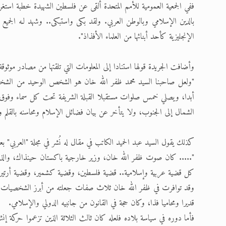
ففي الجمعية العمومية للأمم المتحدة ألقى عن فلسطين الشهيدة خطبة استغ
بالدين الإسلامي وبالوطن العربي. ولقد بكى واستبكى.. وشهد لـه الج
الإنجليزية كأحد أبنائها من العلماء الأفذاذ".
وأضافت الجريدة قولها استنادا إلى المعلومات التي تلقتها من مصادر موثوقة
"ولعل صاحبنا السيد محمد ظفر الله خان هو الشخص الوحيد من الشخصيات 
أبدا‍، ويصلي خمس صلوات مستقبلا القبلة الشريفة تحت كل سماء وفو
الشمال إلى الجنوب، ولا يتأخر عن بيان فضائل الإسلام ومحاسنه بالقلم 
كذلك يقول السيد عبد الحميد الكاتب في مقال له نُشر في مجلة "العربي" ب
"..... كان صوت ظفر الله خان، وزير خارجية باكستان حينذاك، والذي كان
كل قضية عربية وإسلامية.. قضية فلسطين، وقضية كشمير، وقضية أرتيريا،
وقد توافرت في ظفر الله خان ثلاث صفات جعلته من أبرز الشخصيات في 
قديرا ومحاميا فذا، وكان حجة في القانون من جانبيه الدولي والإسلامي.
فأما دوره في سياسة بلاده فلعله كان ثالث الثلاثة الذين تزعموا حركة إ