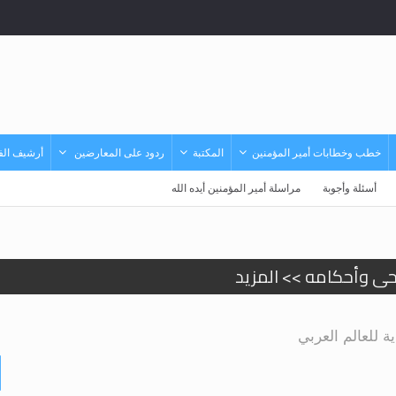
خطب وخطابات أمير المؤمنين
المكتبة
ردود على المعارضين
أرشيف الفي
أسئلة وأجوبة
مراسلة أمير المؤمنين أيده الله
حى وأحكامه >> المزيد
حى وأحكامه >> المزيد
 للعالم العربي
د