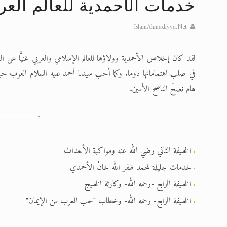
خدمات الأحمدية للعالم العر
تعميم هامّ لأفراد الجماعة >> المزيد
IslamAhmadiyya.Net
إعلان هامّ بخصوص الرسائل المرسلة إ
لقد كان إخلاص الأحمدية وولاؤها للعالم الإسلامي والعربي غنيًّا عن الب
للانتقال إلى كافة الردود على القمص
في صلب اهتماماتها دوما. وكما أحب سيدنا أحمد عليه السلام العرب حب
اقرأ هذا الكتاب وتعرّف على حقيقة ال
هام نصحَ الناصح الأمين.
عرض مصوَّر لأقوال المستشرقين في خا
الحجّ.. دلالات، حِكم، وأهداف >> المزي
الخليفة الثاني رضي الله عنه ومواكبة الأحداث
خدمات جليلة لمحمد ظفر الله خانْ الأحمدي
الخليفة الرابع -رحمه الله- وكارثة الخليج
الخليفة الرابع- رحمه الله- وخطاب "حب العرب من الإيمان"