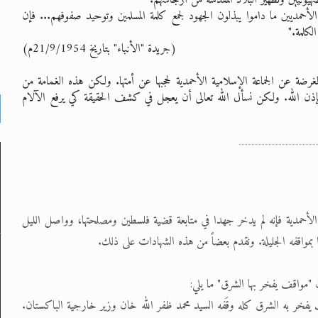
حمديين ما داموا يبذلون الجهود لجمع كلمة المسلمين وتوحيد صفوفهم... فإن
كلمة."
(جريدة "الأنباء" بتاريخ 21/9/1954م)
ضة عن الجماعة الإسلامية الأحمدية لحجبها عن أمتها. ولكن هذه الغمامة من
ذن الله. ولكن نسأل الله تعالى أن يعجل في كشف الحقيقة كي يرفع الآلام
الأحمدية فإنه لم يدخر جهدا في متابعة قضية فلسطين ومصلحتها، وواصل الليل
بمواقفه الجليلة. ونقدم بعضاً من هذه الشهادات على ذلك.
 يفخر به الشرق كله وقَفه السيد محمد ظفر الله خان وزير خارجية الباكستان.