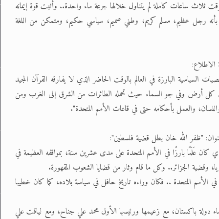
رقت ثلاث ساعات كاملة لم يتناول خلالها جرعة ماء واحدة.. وأثبت قوة إيمانه
ميع بأنه رجل عظيم، مسلم كريم، وطني صميم، سياسي حكيم، ومتمكن من اللغة
 الاطلاع:
السياسية البارزة في العالم بالوقت الحاضر الذي لا يفارقه القرآن المجيد
ق كل أرض وفي جو السماء حيث تحمله الطائرات من الشرق إلى الغرب ومن
واللسان، والعمل بأحكامه حتى في قاعات الأمم المتحدة".
عنوان: "ظفر الله خان بطل قضية فلسطين":
 عَلَمًا بارزًا في الأمم المتحدة على مدى عشرين سنة، بمواقفه العظيمة في
 وقضية الجزائر.. وكل ما قام وثار من قضايا الشعوب المقهورة.
الأمم المتحدة .. فكان وراءه تاريخ حافل في سياسة بلاده، كما كان خطيبا
نشاء دولة باكستان، مع زعيمها ورئيسها الأول محمد علي جناح، ومع لياقت علي