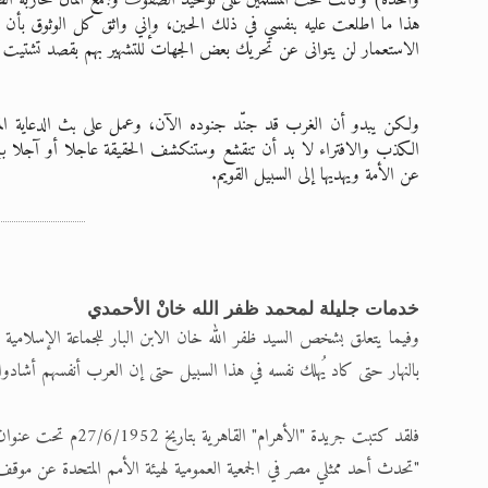
هذا ما اطلعت عليه بنفسي في ذلك الحين، وإني واثق كل الوثوق بأن الأ
الاستعمار لن يتوانى عن تحريك بعض الجهات للتشهير بهم بقصد تشتيت ال
ولكن يبدو أن الغرب قد جنّد جنوده الآن، وعمل على بث الدعاية المغر
الكذب والافتراء لا بد أن تنقشع وستنكشف الحقيقة عاجلا أو آجلا بإ
عن الأمة ويهديها إلى السبيل القويم.
خدمات جليلة لمحمد ظفر الله خانْ الأحمدي
وفيما يتعلق بشخص السيد ظفر الله خان الابن البار للجماعة الإسلامية 
بالنهار حتى كاد يُهلك نفسه في هذا السبيل حتى إن العرب أنفسهم أشادوا 
فلقد كتبت جريدة "الأهرام" القاهرية بتاريخ 27/6/1952م تحت عنوان "مواقف يفخر بها الشرق" ما يلي:
"تحدث أحد ممثلي مصر في الجمعية العمومية لهيئة الأمم المتحدة عن موقف