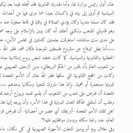
خان أول رئيس وزارة لها. وأما مقدرته القانونية فقد أهلته فيما بعد ليكو
السياسية ثم أوى إلى بيته في باكستان بعيدا عما جرى فيها من أحداث حزي
فقد كان مسلما متدينا وكان يؤدي الصلاة في وقتها في قاعة صغيرة عند م
وهو قادياني المذهب ولكنني أعتقد أنه كان يدين بالإسلام على وجه صحي
على مدى ست ساعات، استغرقت جلستين كاملتين في مجلس الأمن، خطاب
.....أما بطل الدفاع عن مشروع فلسطين الموحدة فكان محمد ظفر الله 
الخطابية والقانونية والسياسية. كما كانت خطبه تنبض بروح إسلامية صا
من شعوب العالم بأن يتحرر من الحكم البريطاني، ومن الزحف الصهيوني على
وكانت من الحجج القانونية التي ساقها ظفر الله خان أن الأمم المتحدة
الدولة مستعمرة أو محمية. وإنما هذا متروك لشعبها وسكانها وحدهم ....
المتحدة أن تفرض على شعب من الشعوب أن يقسم نفسه ويوزع أرضه قطع
وطلب أن تستفتي محكمة العدل الدولية في هذا الأمر، وأن يوجه إليها هذا
"هل تملك الأمم المتحدة -أو يملك أي عضو من أعضائها- أن تفرض قرار
العالم، ضد رغبة سكانه وبدون موافقتهم عليه؟"
وفي خلال يوم أو يومين نشطت الأجهزة الصهيونية في كل مكان، دا