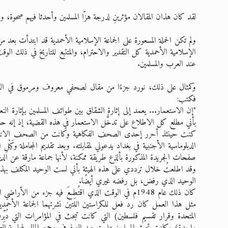
لقد كان هذان المقالان مؤثرينِ لدرجة هزّا المسلمين وأحدثا فيهم صحوة، ود
ولم تكن الحملة المسعورة على الجماعة الإسلامية الأحمدية قد ابتدأت بعد م
الإسلامية الأحمدية كل التقدير والاحترام، والمتتبع للتاريخ في ذلك الوق
عند العرب والمسلمين.
وكمثال على ذلك، نورد جزءًا من مقال لصحفي معروف ومرموق في العراق
فكتب:
"إن الاستعمار... يعمد إلى إثارة الشقاق بين طوائف المسلمين بإثارة النع
بأني مطلع كل الاطلاع على تدخُّل الاستعمار في هذه القضية، إذ إنه حاول أن يستغلني فيها
كنت حينئذ أحرر إحدى الصحف الفكاهية وكانت من الصحف الانتقاد
الدبلوماسية الأجنبية في بغداد يدعوني لمقابلته. وبعد تقديم المجاملة وكَيْل
صفحات الجريدة المذكورة بألذع طريقة ممكنة، لأنها جماعة مارقة عن الدي
وقد اطلعتُ خلال ترددي على هذه الهيئة بأني لست الوحيد المكلف بهذ
الوحيد الذي رفض، بل رفضه غيري أيضًا.
كان ذلك عام 1948م في الوقت الذي اقتُطِعَ فيه جزء من ال
مثل هذا العمل كان رد فعل للكراستين اللتين نشرتهما الجماعة الأحمدي
المتحدة وقرار تقسيم فلسطين) التي كانت تبحث في المؤامرات التي دُبِّر
واحدة) وكانت تحث المسلمين على توحيد الصفوف وجمع المال لمحاربة الصه