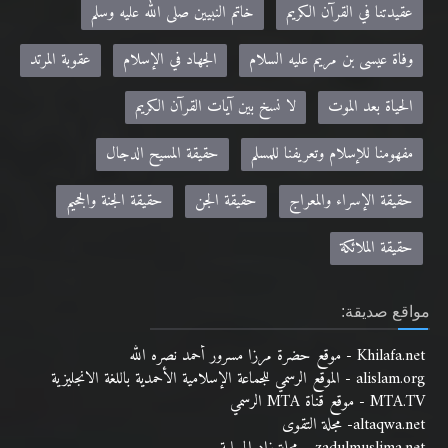
عقيدتنا في القرآن الكريم
خاتم النبيين صلى الله عليه وسلم
وفاة عيسى بن مريم عليه السلام
الجهاد في الإسلام
عقوبة المرتد
الحياة بعد الموت
لا نسخ بين آيات القرآن الكريم
مفهومنا للإسلام وتعريفنا للمسلم
حقيقة المسيح الدجال
حقيقة الإسراء والمعراج
حقيقة الجن
حقيقة الجنة والجحيم
حقيقة الملائكة
مواقع صديقة:
Khilafa.net - موقع حضرة مرزا مسرور أحمد نصره الله
alislam.org - الموقع الرسمي للجماعة الإسلامية الأحمدية باللغة الانجليزية
MTA.TV - موقع قناة MTA الرسمي
altaqwa.net- مجلة التقوى