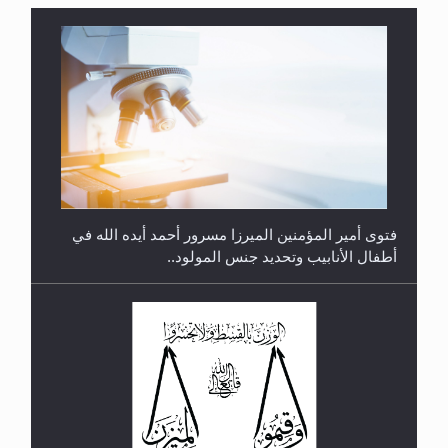
متطلَّبات التّحريك الجديد...
فتوى أمير المؤمنين الميرزا مسرور أحمد أيده الله في
أطفال الأنابيب وتحديد جنس المولود..
رأيٌ في لغة المسيح الموعود عليه السلام.. 4...