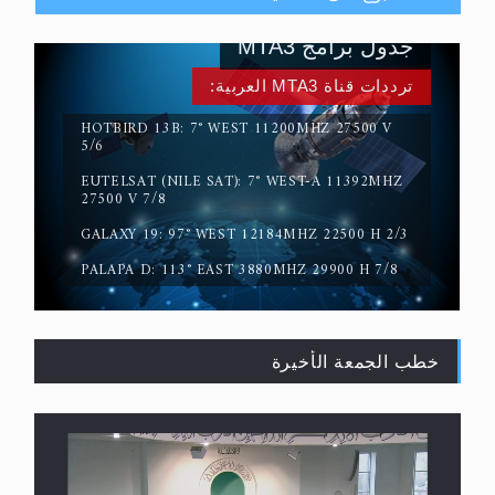
جدول برامج MTA3
ترددات قناة MTA3 العربية:
HOTBIRD 13B: 7° WEST 11200MHZ 27500 V
5/6
EUTELSAT (NILE SAT): 7° WEST-A 11392MHZ
حقيقة المسيح الدجال
27500 V 7/8
GALAXY 19: 97° WEST 12184MHZ 22500 H 2/3
PALAPA D: 113° EAST 3880MHZ 29900 H 7/8
خطب الجمعة الأخيرة
القرآن قاضٍ وحكمٌ على السنة ومهيمنٌ عليها.. ليس
العكس