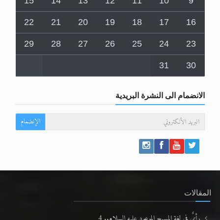
15
14
13
12
11
10
9
22
21
20
19
18
17
16
29
28
27
26
25
24
23
31
30
الانضمام الى النشرة البريدية
الإنضمام
المقالات
رأيٌ في لغة المسيح الموعود عليه السلام.. 4