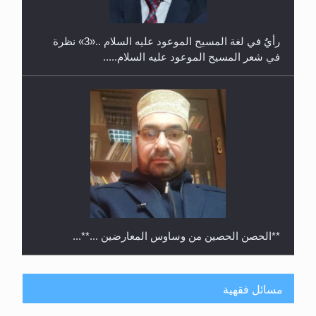
رأيٌ في لغة المسيح الموعود عليه السلام ..«3» نظرة
في شعر المسيح الموعود عليه السلام.....
**الحصن الحصين من وساوس المعارضين ...**...
مسائل فقهية