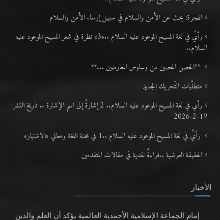
الهجرة: بحث عن الأمن والسلام في سبيل إرساء الأمن والسلام
رأيٌ في لغة المسيح الموعود عليه السلام ..«3» نظرة في شعر المسيح الموعود عليه
السلام..
**الحصن الحصين من وساوس المعارضين ...**
متطلَّبات التّحريك الجديد
رأي في لغة المسيح الموعود عليه السلام.. 2 إشارةٌ إلى اسم الإشارة .. تاريخ النشر:
19-2-2026
رأيٌ في لغة المسيح الموعود عليه السلام ..1 في محنة اللغة ومعاني «الاشتهار»
الحقيقة العرشية ..قراءةٌ نقدية في مقالات المتقدمين
الأخبار
إمام الجماعة الإسلامية الأحمدية العالمية يؤكد أن العلم والدين