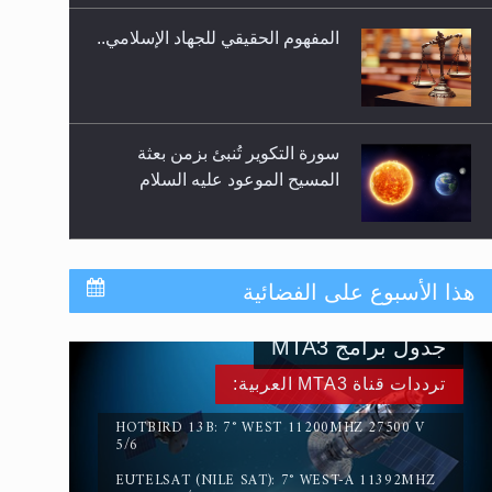
المفهوم الحقيقي للجهاد الإسلامي..
سورة التكوير تُنبئ بزمن بعثة
المسيح الموعود عليه السلام
حقيقة المسيح الدجال
هذا الأسبوع على الفضائية
جدول برامج MTA3
القرآن قاضٍ وحكمٌ على السنة
ترددات قناة MTA3 العربية:
ومهيمنٌ عليها.. ليس العكس
HOTBIRD 13B: 7° WEST 11200MHZ 27500 V
5/6
EUTELSAT (NILE SAT): 7° WEST-A 11392MHZ