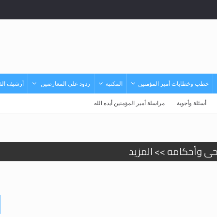
خطب وخطابات أمير المؤمنين
المكتبة
ردود على المعارضين
أرشيف الفي
أسئلة وأجوبة
مراسلة أمير المؤمنين أيده الله
حى وأحكامه >> المزيد
حى وأحكامه >> المزيد
د