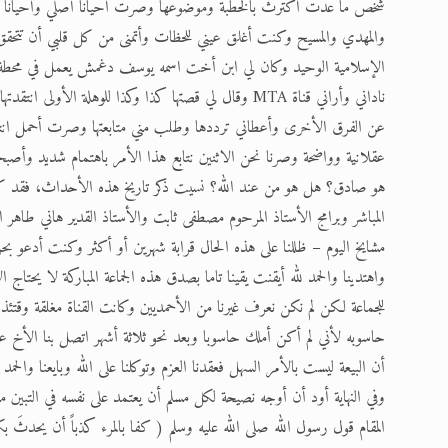
شخص ما عدت أكترث بالخطبة وموضوعها وصرت أحيانا أصلي وأحيانا 
والمهدي والمسيح وكنت أغلق عيني للحظات وأتمنى من كل قلبي أن تت
الإسلامية الوحيد وكان لي ابن أخت اسمه يوسف دغمش يعمل في محطة للوق
ناداني وأراني قناة MTA وقال لي قصتها كذا وكذا للوهلة 
عن الفرق الأخرى وأعطاني ترددها وطلب مني متابعتها وصرت أحمل انتق
عقلانية وواضحة وصرنا نحن الاثنين نتابع هذا الأمر باهتمام شديد وأص
المباشر وبرامج الأستاذ المرحوم مصطفى ثابت والأستاذ القدير هاني طاه
مشايخ اليوم – ظللنا على هذه الحال قرابة شهرين أو أكثر وكنت أدعو بحرق
واهتدينا والحمد لله أيقنت يقينا تاما بصدق هذه الجماعة المباركة لا يحتا
للجماعة لكن لم نكن نعرف غيرنا من الأحمديين وكانت القناة مغلقة وقت
حاسوبه لأني لم أكن أملك حاسوبا وبعد نحو ثلاثة أشهر اتصل بنا الأخ عبد ا
أن البيعة ليست بالأمر السهل فعقدنا العزم وتوكلنا على الله وبايعنا والحمد
وفي النهاية أود أن أوجه نصيحة لكل مسلم أن يعتمد على نفسه في التبي
المقام قول رسول الله صلى الله عليه وسلم ( كفا بالمرء كذباً أن يحدثَ