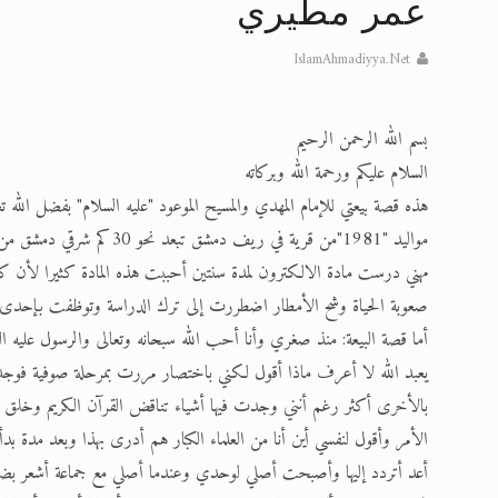
عمر مطيري
تعميم هامّ لأفراد الجماعة >> المزيد
IslamAhmadiyya.Net
إعلان هامّ بخصوص الرسائل المرسلة إ
للانتقال إلى كافة الردود على القمص
بسم الله الرحمن الرحيم
السلام عليكم ورحمة الله وبركاته
اقرأ هذا الكتاب وتعرّف على حقيقة ال
هذه قصة بيعتي للإمام المهدي والمسيح الموعود "عليه السلام" بفضل الله 
عرض مصوَّر لأقوال المستشرقين في خا
مواليد "1981"من قرية في ر
مهني درست مادة الالكترون لمدة سنتين أحببت هذه المادة كثيرا لأن كل
الحجّ.. دلالات، حِكم، وأهداف >> المزي
صعوبة الحياة وشح الأمطار اضطررت إلى ترك الدراسة وتوظفت بإحدى دو
أما قصة البيعة: منذ صغري وأنا أحب الله سبحانه وتعالى والرسول عليه
يعبد الله لا أعرف ماذا أقول لكني باختصار مررت بمرحلة صوفية فوجدت 
بالأخرى أكثر رغم أنني وجدت فيها أشياء تناقض القرآن الكريم وخلق ال
الأمر وأقول لنفسي أين أنا من العلماء الكبار هم أدرى بهذا وبعد مدة بد
أعد أتردد إليها وأصبحت أصلي لوحدي وعندما أصلي مع جماعة أشعر 