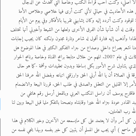
لا أصلي، وكنت أحب قراءة الكتب وخاصة التي تتحدث عن الدجال
حقق هذه الأحاديث في حياتي لأني كنت أرى فيها خلاصي وخلاص الأمة
ود وكنت أتردد إليه وكان يشابهني تقريبا بالأفكار وفي يوم من الأيام
الأولى انتقدتها وقلت له أن شأنها شأن الفرق الأخرى ولعلها من الشيعة وأخبرني أنها تختلف
ادا وأذهب إليه فتارة أقول له شاعر وتارة مجنون ولكنه كان يجيب إجابات
بحنا نشعر بصراع داخلي وصداع من جراء التفكير الكثير في هذا الموضوع هل
هو صادق؟ هل هو من عند الله؟ نسيت ذكر تاريخ هذه الأحداث، فقد كانت في عام 2007. المهم من خلال متابعة برامج القناة وخاصة برنامج الحوار
ر الذي يتناول شرح الأمور بكل بساطة وبدون تعقيدات وتخمة -كما هو حال
ة في الصلاة أن يا الله أرني الحق وارزقني اتباعه وبفضل الله عرفنا الحق
ج الأمر إلا القليل من التعقل والصدق في طلب الحق. قررنا البيعة والانضمام
ئذ فاقترح يوسف أن نراسل المكتب العربي وبالفعل أرسل رقم هاتفي من
لقادر عودة جزاه الله خيرا وقابلناه ونصحنا بالتفكر مليا قبل البيعة وبين لنا
 لله رب العاملين.
ن من كل أمر وأن لا يعتمد على كل مايسمعه من الآخرين وخير الكلام في هذا
 بكل ماسمع ) أي يجب على المسلم أن يتبين كل خبر بنفسه وبهذا ينجي نفسه من