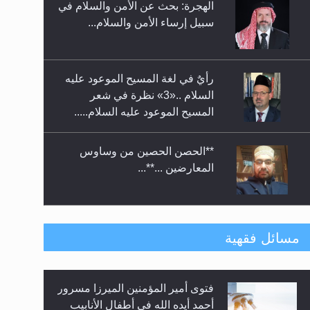
الهجرة: بحث عن الأمن والسلام في
حفل توزيع الشهادات في الجامعة
سبيل إرساء الأمن والسلام...
الأحمدية بنيجيريا لعام 2025
رأيٌ في لغة المسيح الموعود عليه
السلام ..«3» نظرة في شعر
المسيح الموعود عليه السلام.....
**الحصن الحصين من وساوس
المعارضين ...**...
متطلَّبات التّحريك الجديد...
مسائل فقهية
فتوى أمير المؤمنين الميرزا مسرور
رأيٌ في لغة المسيح الموعود عليه
أحمد أيده الله في أطفال الأنابيب