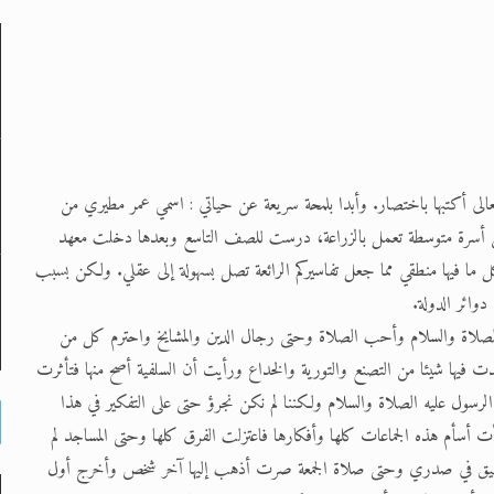
لى حضرة امير المؤمنين أيده الله والمكتب العربي >> الم
 زكريا يطرس وأعداء الإسلام اضغط هنا >> المزيد
إسراء والمعراج >> المزيد
تعالى أكتبها باختصار. وأبدا بلمحة سريعة عن حياتي : اسمي عمر مطيري من
تم النبيين صلى الله عليه وسلم >> المزيد
يف دمشق تبعد نحو 30كم شرقي دمشق من أسرة متوسطة تعمل بالزراعة، درست للصف التاسع وبعدها دخلت معهد
 ما فيها منطقي مما جعل تفاسيركم الرائعة تصل بسهولة إلى عقلي. ولكن بسبب
د
ائر الدولة.
 الصلاة والسلام وأحب الصلاة وحتى رجال الدين والمشايخ واحترم كل من
فيها شيئا من التصنع والتورية والخداع ورأيت أن السلفية أصح منها فتأثرت
رسول عليه الصلاة والسلام ولكننا لم نكن نجرؤ حتى على التفكير في هذا
أت أسأم هذه الجماعات كلها وأفكارها فاعتزلت الفرق كلها وحتى المساجد لم
بضيق في صدري وحتى صلاة الجمعة صرت أذهب إليها آخر شخص وأخرج أول