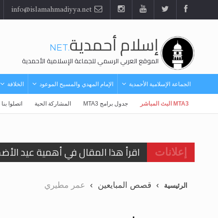
info@islamahmadiyya.net
إسلام أحمدية
.NET
الموقع العربي الرسمي للجماعة الإسلامية الأحمدية
الجماعة الإسلامية الأحمدية
الإمام المهدي والمسيح الموعود
الخلافة
MTA3 البث المباشر
جدول برامج MTA3
المشاركة الحية
اتصلوا بنا
اقرأ هذا المقال في أهمية عيد الأض
إعلانات
اقرأ هذا المقال في أهمية عيد الأض
قصص المبايعين
عمر مطيري
الرئيسية
الحجّ.. دلالات، حِكم، وأهداف >> المزي
تعميم هامّ لأفراد الجماعة >> المزيد