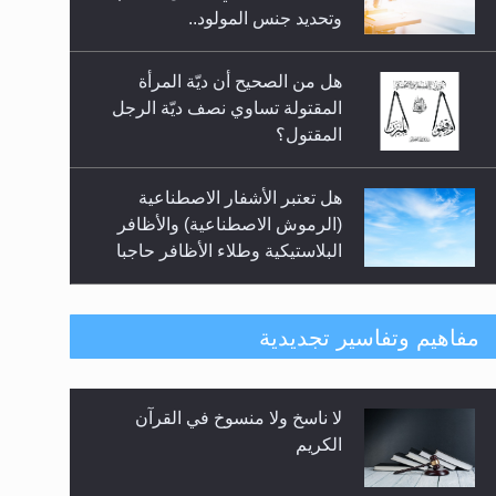
السلام.. 4...
وتحديد جنس المولود..
هل من الصحيح أن ديّة المرأة
المقتولة تساوي نصف ديّة الرجل
المقتول؟
هل تعتبر الأشفار الاصطناعية
(الرموش الاصطناعية) والأظافر
البلاستيكية وطلاء الأظافر حاجبا
للوضوء وهل يُسمح الصلاة بها؟
هل يُحسب حول الزكاة وفق السنة
مفاهيم وتفاسير تجديدية
الميلادية أو الهجرية؟
لا ناسخ ولا منسوخ في القرآن
هل يجوز فتح مشروع كوافير نسائي
الكريم
للمحجبات وغير المحجبات؟