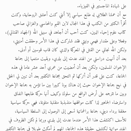
على شهادة الماجستير في الفيزياء.
مع أن عملنا الطلابي له طابع سياسي إلا أنني كنت أعشق الروحانية، وكنت
أقرأ الكثير من الكتب في هذا المجال لابن القيم والمحاسبي والغزالي صاحب
كتاب علوم إحياء الدين. كنت أحب أن أجاهد في سبيل الله (الجهاد القتالي)،
وفعلا وعلى مقدار فهمي ونيتي فقد شاركت في هذا الأمر وحققت أمنيتي،
ولكن الله نجاني من القتل في المعركة والذي كان قاب قوسين أو أدنى.
بعد أن أنهيت دراستي من الهند عدت إلى بلدي، وبقيت منتميا إلى جماعة
الإخوان المسلمين، ولكن بعد أن أمضيت من عمري أحد عشر عاما في هذه
الجماعة، كنت على قدر أن أتركها ثم التحق بجماعة التكفير بعد أن تبين لي الخلل
في نهج جماعة الإخوان حيث إن هناك بونا كبيرا بين ما تؤمن به جماعة الإخوان
وبين ما تترجمه على أرض الواقع من سلوك وكيف أنها حركة طابعها النفاق
واسترضاء الجماهير لذا كانت مواقفها متذبذبة متقلبة متلونة، فهي حركة سياسية
مغلفة برداء ديني، جماعة براغماتية تسعى إلى الوصول إلى السلطة السياسية،
للأسف اكتشفت هذا الأمر عندما عدت إلى بلدي وربما لم تكن الظروف في
الهند مواتية لكشف حقيقة هذه الجماعة، المهم لم أمكث طويلا في جماعة التكفير