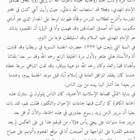
ذات مرة وكنت بحالة روحانية جيدة دعوت الله أن يريني رؤيا تتعلق بصدق
الإمام المهدي، وفعلا قد استجاب الله دعائي، حيث رأيت أنني كنت في مختبر
المدرسة وأشرح للطلاب الدرس وفجأة ظهرت لوحة على الجدار الذي هو أمامي
مكتوب عليها أنه أصدق الصادقين وقد فهمت وأنا في الرؤيا أن المقصود بذلك
هو الإمام المهدي عليه السلام وقد استيقظت فزعا من النوم.
في السنة التي بايعت فيها 1999 حضرت الجلسة السنوية في بريطانيا وقد قابلت
أنا والأستاذ هاني طاهر ولأول مرة الخليفة الرابع رحمه الله وقد سر جدا بلقائنا
وأهدانا قلما رائعا، وكان رحمه الله ذو هيبة ووقار، وقد لفت انتباهي سرعة خطاه
عندما كان يتفقد المرافق العامة في إسلام آباد قبل موعد الجلسة بيوم، وعندما
مر بعيدا عنا أشار الينا بيده من بين الناس.
في بداية انتمائي للجماعة الإسلامية الأحمدية، كان الناس يقولون لي ستترك هذه
الجماعة الكافرة كما تركت قبلها جماعات الإخوان والتكفير، فقلت لهم، لقد بات
جليا أن مرور الزمن يزيد رسوخ جذوري في هذه الجماعة، والآن أو قل بعد
مرور عدة سنوات على بيعتي يأس هؤلاء من قولهم هذا بل على العكس لم يعد
عندهم القدرة على المواجهة بل أصبحت أنا في موقع الهجوم وألومهم على ضياع