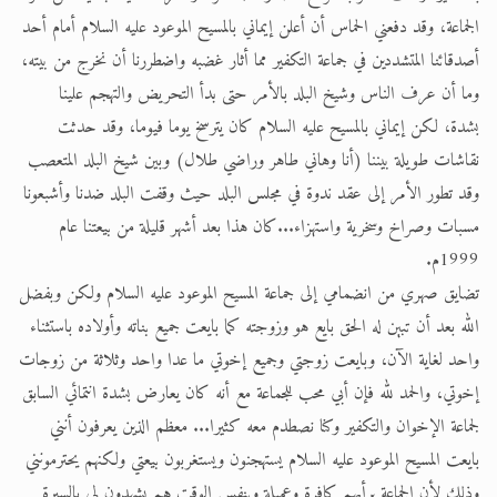
الجماعة، وقد دفعني الحماس أن أعلن إيماني بالمسيح الموعود عليه السلام أمام أحد
أصدقائنا المتشددين في جماعة التكفير مما أثار غضبه واضطررنا أن نخرج من بيته،
وما أن عرف الناس وشيخ البلد بالأمر حتى بدأ التحريض والتهجم علينا
بشدة، لكن إيماني بالمسيح عليه السلام كان يترسخ يوما فيوما، وقد حدثت
نقاشات طويلة بيننا (أنا وهاني طاهر وراضي طلال) وبين شيخ البلد المتعصب
وقد تطور الأمر إلى عقد ندوة في مجلس البلد حيث وقفت البلد ضدنا وأشبعونا
مسبات وصراخ وسخرية واستهزاء...كان هذا بعد أشهر قليلة من بيعتنا عام
1999م.
تضايق صهري من انضمامي إلى جماعة المسيح الموعود عليه السلام ولكن وبفضل
الله بعد أن تبين له الحق بايع هو وزوجته كما بايعت جميع بناته وأولاده باستثناء
واحد لغاية الآن، وبايعت زوجتي وجميع إخوتي ما عدا واحد وثلاثة من زوجات
إخوتي، والحمد لله فإن أبي محب للجماعة مع أنه كان يعارض بشدة انتمائي السابق
لجماعة الإخوان والتكفير وكنا نصطدم معه كثيرا... معظم الذين يعرفون أنني
بايعت المسيح الموعود عليه السلام يستهجنون ويستغربون بيعتي ولكنهم يحترمونني
وذلك لأن الجماعة برأيهم كافرة وعميلة وبنفس الوقت هم يشهدون لي بالسيرة