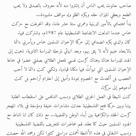
صاحب حانوت يحب الناس أن يشتروا منه لأنه معروف بالصدق ولا يحب
الحجّ.. دلالات، حِكم، وأهداف >> المزيد
الطمع ويعطي الميزان حقه ويكره الظلم وله مواقف مشهودة...
بدأ اهتمامي بالأمور الدينية وعمري ستة عشر عاما، وقد انخرطت مع حركت
اقرأ هذا المقال في أهمية عيد الأضحى و
حماس عندما اندلعت الانتفاضة الفلسطينية عام 1987م، وشاركت فيها.
كان والدي يكره انضمامي إلى حركة الإخوان المسلمين حماس ويأمرني دائما
بالابتعاد عنهم لأنه لا يثق بهم، وبعد انهائي لمرحلة الدراسة الثانوية، ذهبت إلى
الهند للدراسة هناك وهناك كرست نفسي للعمل الطلابي بصفتي عضوا في جماعة
الإخوان المسلمين التي تبوأتُ فيها مكانا قياديا، ولكني كنت دائما لا أحب
التعصب بل أتحدث مع الخصوم بمودة وأميل إلى احترام آراءهم بل كنت
أدعوهم إلى مركزنا.
كنت نشيطا في العمل الحزبي الطلابي وبسبب التنافس على استقطاب الطلبة
بيننا وبين حركة فتح الفلسطينية حدثت مشاجرات عنيفة ومؤسفة في بلاد المهجر
كرست الحقد والكراهية بين أبناء الوطن والقضية... مع ذلك كان لنا نشاط مع
الهنود المسلمين حيث كنا نعقد لهم محاضرات للتعريف بالقضية الفلسطينية
وبسبب انشغالي في هذه الأنشطة أهملت دراستي كثيرا لكن وبحمد الله حصلت