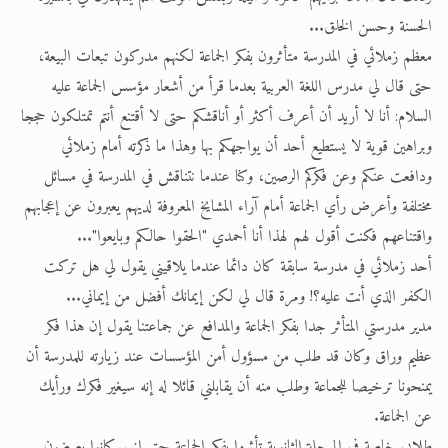
الحسنة وحسن الخلق...
معظم زملائي في المدرسة متأثرون بفكر الجماعة لكنهم مدركون تبعات البيعة،
حتى قال لي مدرس اللغة العربية بعدما قرأ من أشعار مؤسس الجماعة عليه
السلام: أنا لا أريد أن أعرف أكثر أو أناقشكم حتى لا أقتنع أنتم تمتلكون حججا
وبراهين قوية لا يستطيع أحد أن يواجهكم بها وهذا ما ذكرته أمام زملائي
ودافعت عنكم وعن فكركم الرصين، وكنا عندما نتناقش في المدرسة في مسائل
مختلفة وأعرض رأي الجماعة أمام آراء المشايخ المعروفة لديهم يعبرون عن إعجابهم
واقتناعهم فكنت أقول لهم لهذا أنا أحمدي "الحقوا حالكم وبايعوا"...
أحد زملائي في مدرسة سابقة كان دائما عندما يلاقيني يقول لي هل تركت
الكفر الذي أنت عليه؟! ومرة قال لي لكن إيمانك أفضل من إيماني...
مدير مدرستي المتأثر جدا بفكر الجماعة والمدافع عن جماعتنا يقول إن هذا فكر
عظيم وراق وكان قد طلب من مسؤول أمن المؤسسات عند زيارته للمدرسة أن
يمنحونا ترخيصا للجماعة وطلب منه أن يقابلني قائلا له إنه سيغير فكرك ورأيك
عن الجماعة.
طلابي خاصة في المرحلة الثانوية تأثروا بفكر الجماعة حتى إنهم كانوا يعرضون