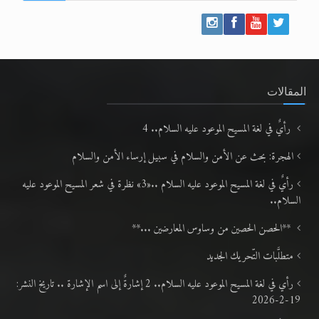
المقالات
رأيٌ في لغة المسيح الموعود عليه السلام.. 4
الهجرة: بحث عن الأمن والسلام في سبيل إرساء الأمن والسلام
رأيٌ في لغة المسيح الموعود عليه السلام ..«3» نظرة في شعر المسيح الموعود عليه
السلام..
**الحصن الحصين من وساوس المعارضين ...**
متطلَّبات التّحريك الجديد
رأي في لغة المسيح الموعود عليه السلام.. 2 إشارةٌ إلى اسم الإشارة .. تاريخ النشر:
19-2-2026