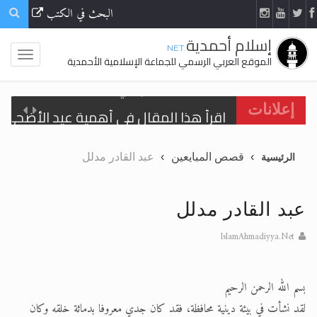
البحث في الكتب
إسلام أحمدية
.NET
الموقع العربي الرسمي للجماعة الإسلامية الأحمدية
اقرأ هذا المقال في أهمية عيد الأضحى و
إعلانات
الحجّ.. دلالات، حِكم، وأهداف >> المزيد
قصص المبايعين
عبد القادر مدلل
الرئيسية
تعميم هامّ لأفراد الجماعة >> المزيد
تعميم هامّ لأفراد الجماعة >> المزيد
عبد القادر مدلل
IslamAhmadiyya.Net
اقرأ هذا الكتاب وتعرّف على حقيقة الإسرا
بسم الله الرحمن الرحيم
لقد نشأت في بيئة دينية محافظة، فقد كان جدي معروفا بدماثة خلقه وكان