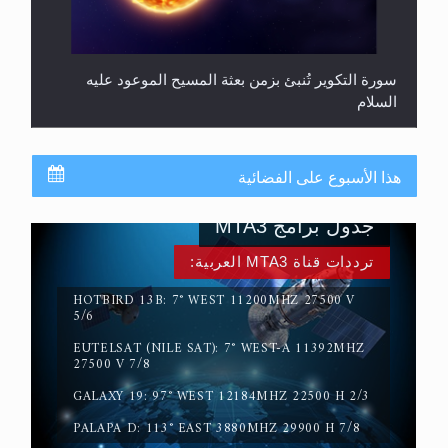
سورة التكوير تُنبئ بزمن بعثة المسيح الموعود عليه
السلام
هذا الأسبوع على الفضائية
جدول برامج MTA3
ترددات قناة MTA3 العربية:
HOTBIRD 13B: 7° WEST 11200MHZ 27500 V
5/6
EUTELSAT (NILE SAT): 7° WEST-A 11392MHZ
حقيقة المسيح الدجال
27500 V 7/8
GALAXY 19: 97° WEST 12184MHZ 22500 H 2/3
PALAPA D: 113° EAST 3880MHZ 29900 H 7/8