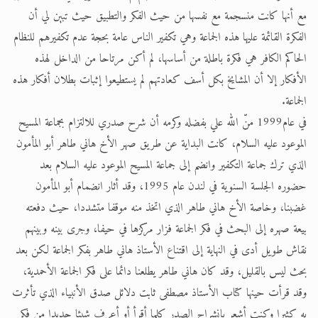
مع أنها كانت منسجمة مع نفسها من حيث الفكر والتطبيق حيث تبين لي أن
الفكرة القائمة عليها هذه الجماعة وهي تكفير الناس عامة بحجة عدم تكفيرهم للنظام
الحاكم الكافر هي فكرة باطلة من أساسها، لم أكن مرتاحا من الداخل لهذه
الأفكار إلا أن المشايخ بكل أسف كعادتهم لم يستطيعوا إثبات بطلان أفكار هذه
الجماعة.
في عام1999 منّ الله علي بفضله وكرمه أن شرح صدري للالتزام بجماعة المسيح
الموعود عليه السلام، كانت البداية عن طريق صهر الأخ هاني طاهر أبو المأمون
الذي ترك جماعة التكفير وانضم إلى جماعة المسيح الموعود عليه السلام بعد
حضوره الجلسة السنوية في لندن عام 1995، وقد أثار انضمام أبو المأمون
غضبنا، وخاصة الأخ هاني طاهر الذي اتخذ منه موقفا متشددا، حيث دفعته
بيعة صهره إلى البحث في فكر الجماعة فزار مركزها في حيفا، وجرى بينه وبينهم
نقاش طويل أدى في النهاية إلى اقتناع الأستاذ هاني طاهر بفكر الجماعة لكن بعد
بحث ليس بالقليل، وقد كان هاني طاهر يطلعنا دائما على فكر الجماعة الأحمدية،
وقد قرأت حينها كتاب الأستاذ مصطفى ثابت دلائل صدق الأنبياء الذي تأثرت
به كثيرا وكنت أشعر بانشراح الصدر كلما أقرأ أو أعرف شيئا جديدا من فكر