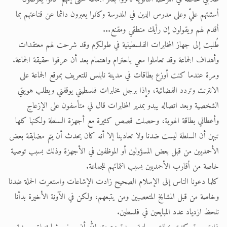
أسئلتهم عليّ وعلى مدرس الدين في المدرسة وكانوا يعبرون دائما عن قناعتهم بما
أقدم لهم ويقولون إن رأيك منطقي ومقنع...
طُلبت إلى جهاز المخابرات الفلسطينية في طولكرم وقد شرحت لهم معتقدات
وأهداف الجماعة وقد تعاملوا معي باحترام واهتمام بعد أن عرفوا حقيقة الجماعة.
ومرة عندما كنت أوزع بطاقات في مدينة نابلس للتعريف بموقع الجماعة على
الانترنت وتردد الفضائية، وإذا برجل مخابرات فلسطيني يوقفني ويطلب هويتي
الشخصية وبعد اتصاله يبدو بمدير المخابرات قال لي متأسفون على الإزعاج
وأعطاني بطاقة الهوية، وحصلت قصص كثيرة مع أجهزة السلطة ولكنها كلها
تبين أن السلطة ليست ضدنا ولا تعادينا إلا أنه كان يحدث أن يتم مضايقة بعض
الأحمديين من قبل بعض المسؤولين أو الموظفين في الأجهزة وذلك بسبب توصية
خاصة من أقارب الأحمديين بسبب انتمائهم للجماعة.
كلما دعونا الناس إلى الإسلام الصحيح زادت الإشاعات واستعرت الحملة ضدنا
وخاصة من قبل المشايخ المتعصبين ومن يتبعهم، ولكن في الآونة الأخيرة بدأنا
نلحظ ازدياد عدد المبايعين في فلسطين.