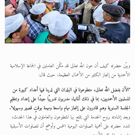
وبيّن حضرته كيف أن عون الله تعالى قد مكّن العاملين في الجماعة الإسلامية
الأحمدية من إنجاز الكثير من الأعمال العظيمة، حيث قال:
"الآن بفضل الله تعالى، متطوعونا في البلدان التي لدينا فيها أعداد كبيرة من
المسلمين الأحمديين، بما في ذلك ألمانيا، مدربون تدريبًا جيدًا على إعداد وتنظيم
الجلسة السنوية وهم قادرون على إنجاز مهام واسعة ومهمة بوقتٍ قصير وسهولة".
وبعد إشادته بروح الخدمة التي يتمتع بها المتطوعون والعاملون في هذا الحدث،
شدد حضرته على أهمية الصلوات اليومية الخمس وأوضح أن للصلوات الأسبقية