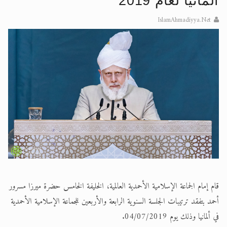
ألمانيا لعام 2019
الحجّ.. دلالات، حِكم، وأهداف >> المزيد
IslamAhmadiyya.Net
اقرأ هذا المقال في أهمية عيد الأضحى و
قام إمام الجماعة الإسلامية الأحمدية العالمية، الخليفة الخامس حضرة ميرزا مسرور
أحمد بتفقد ترتيبات الجلسة السنوية الرابعة والأربعين للجماعة الإسلامية الأحمدية
في ألمانيا وذلك يوم 04/07/2019.