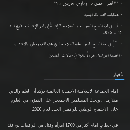
**الحصن الحصين من وساوس المعارضين ...**
متطلَّبات التّحريك الجديد
رأي في لغة المسيح الموعود عليه السلام.. 2 إشارةٌ إلى اسم الإشارة .. تاريخ النشر:
19-2-2026
رأيٌ في لغة المسيح الموعود عليه السلام ..1 في محنة اللغة ومعاني «الاشتهار»
الحقيقة العرشية ..قراءةٌ نقدية في مقالات المتقدمين
الأخبار
إمام الجماعة الإسلامية الأحمدية العالمية يؤكد أن العلم والدين
متلازمان، ويحثّ المسلمين الأحمديين على التفوّق في العلوم
خلال الاجتماع الوطني للواقفين الجدد لعام 2026
في خطابٍ أمام أكثر من 1700 امرأة وفتاة من الواقفات نو، فنّد