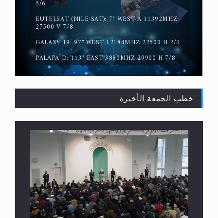
5/6
EUTELSAT (NILE SAT): 7° WEST-A 11392MHZ
حقيقة المسيح الدجال
27500 V 7/8
GALAXY 19: 97° WEST 12184MHZ 22500 H 2/3
PALAPA D: 113° EAST 3880MHZ 29900 H 7/8
خطب الجمعة الأخيرة
القرآن قاضٍ وحكمٌ على السنة ومهيمنٌ عليها.. ليس
العكس