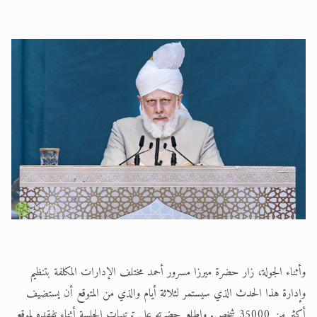
وأثناء الجولة، زار حضرة ميرزا مسرور أحمد مختلف الإدارات المكلفة بتنظيم
وإدارة هذا الحدث الذي سيستمر لثلاثة أيام والذي من المتوقع أن يستضيف
أكثر من 35000 شخص. واطلع حضرته على ترتيبات الجلسة أثناء تفقده لموقع