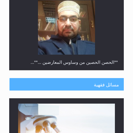
**الحصن الحصين من وساوس المعارضين ...**...
مسائل فقهية