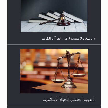
هل يُحسب حول الزكاة وفق السنة الميلادية أو الهجرية؟
لا ناسخ ولا منسوخ في القرآن الكريم
هل يجوز فتح مشروع كوافير نسائي للمحجبات وغير
المحجبات؟
المفهوم الحقيقي للجهاد الإسلامي..