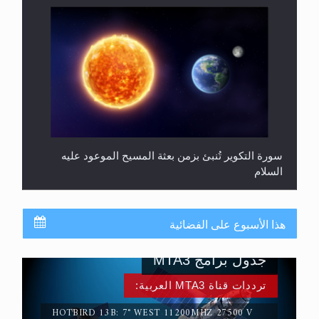
سورة التكوير تُنبئ بزمن بعثة المسيح الموعود عليه
السلام
هذا الأسبوع على الفضائية
جدول برامج MTA3
ترددات قناة MTA3 العربية:
HOTBIRD 13B: 7° WEST 11200MHZ 27500 V