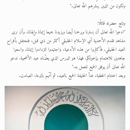
ونكون من الذين يبشرهم الله تعالى."
وتابع حضرته قائلًا:
"ادعوا الله تعالى أن يسترنا ويرحمنا أيضا ويزيدنا جميعا إيمانا وإيقانا، وأن نرى
مشاهد تقدم الأحمدية أي الإسلام الحقيقي أكثر من ذي قبل، فنحتفل بأفراح
العيد الحقيقي. فأكثِروا من هذه الأدعية، واجتهدوا لتزدادوا إيمانا، واسعوا
جاهدين للاهتمام بإخوتكم. فهذا هو الدرس الذي يعلّمناه عيد الأضحية. ندعو
الله تعالى أن يوفق الجميع للعمل به."
وبعد اختتام الخطبة، هنأ الخليفة الجميع بالعيد، ثم أمّهم بالدعاء الصامت.