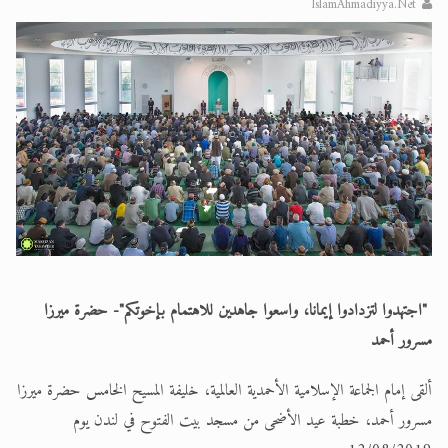
IslamAhmadiyya.Net
الحجّ.. دلالات، حِكم، وأهداف >> المزيد
اقرأ هذا المقال في أهمية عيد الأضحى و
"اجتهدوا لتزدادوا إيمانا، واسعوا جاهدين للاهتمام بإخوتكم"- حضرة ميرزا
مسرور أحمد
ألقى إمام الجماعة الإسلامية الأحمدية العالمية، خليفة المسيح الخامس حضرة ميرزا
مسرور أحمد، خطبة عيد الأضحى من مسجد بيت الفتوح في لندن يوم