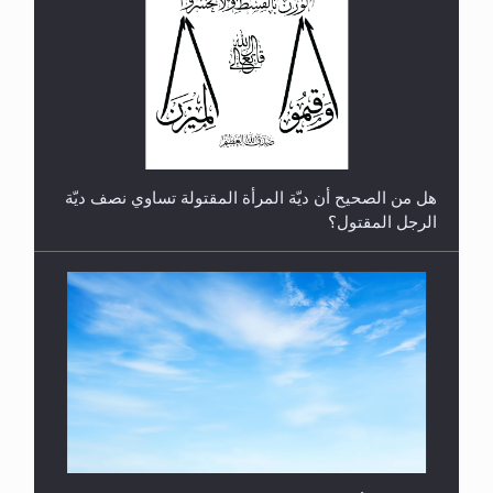
رأيٌ في لغة المسيح الموعود عليه السلام.. 4...
هل من الصحيح أن ديّة المرأة المقتولة تساوي نصف ديّة
الرجل المقتول؟
هل تعتبر الأشفار الاصطناعية (الرموش الاصطناعية)