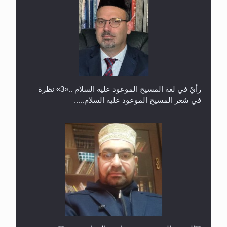
حفل توزيع الشهادات في الجامعة الأحمدية بنيجيريا لعام
2025
رأيٌ في لغة المسيح الموعود عليه السلام ..«3» نظرة
في شعر المسيح الموعود عليه السلام.....
**الحصن الحصين من وساوس المعارضين ...**...