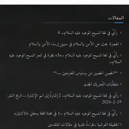
المقالات
رأيٌ في لغة المسيح الموعود عليه السلام.. 4
الهجرة: بحث عن الأمن والسلام في سبيل إرساء الأمن والسلام
رأيٌ في لغة المسيح الموعود عليه السلام ..«3» نظرة في شعر المسيح الموعود عليه
السلام..
**الحصن الحصين من وساوس المعارضين ...**
متطلَّبات التّحريك الجديد
رأي في لغة المسيح الموعود عليه السلام.. 2 إشارةٌ إلى اسم الإشارة .. تاريخ النشر:
19-2-2026
رأيٌ في لغة المسيح الموعود عليه السلام ..1 في محنة اللغة ومعاني «الاشتهار»
الحقيقة العرشية ..قراءةٌ نقدية في مقالات المتقدمين