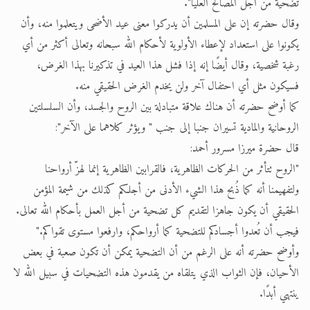
تضحية من أجل المصالح العليا".
وقال حضرته إن على المسلمين أن يدركوا معنى عيد الأضحى ويتعلموا منه، وأن
يكونوا على استعداد لإعطاء الأولوية لأحكام الله سبحانه وتعالى أكثر من أي
رغبة شخصية، وقال أيضًا إنه إذا فشل هذا العيد في تذكيرنا بهذا الغرض،
فسيكون مثل أي احتفال آخر ولن يخدم الغرض الحقيقي منه.
كما أوضح حضرته أن هناك علاقة متبادلة بين الروح والجسد، وأن السلسلتين
الروحانية والمادية تسيران جنبا إلى جنب " ويؤثر كلاهما على الآخر":
قال حضرة ميرزا مسرور أحمد:
"الروح تتأثر من الحركات الظاهرية، فالقرابين الظاهرية إنما لهزّ أرواحنا
ولتفهيمنا أنه كما ذُبح هذا الشيء الأدنى من أجلكم كذلك من شيمة المؤمن
الحقيقي أن يكون جاهزا لتقديم كل تضحية من أجل العمل بأحكام الله تعالى.
فيجب أن تُعدوا أجسادكم للتضحية كما أرواحكم، وارفعوا مستوى تقواكم."
وأوضح حضرته أنه على الرغم من أن التضحية يمكن أن تكون صعبة في بعض
الأحيان، فإن الثواب الذي يتلقاه من يقدمون هذه التضحيات في سبيل الله لا
ينتهي أبدًا.