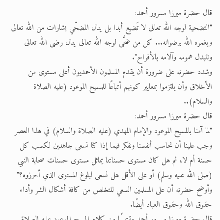
قال حضرة ميرزا مسرور أحمد:
"التضحية لوجه الله تعالى لا تَضيع أبدا بل ينال المضحّي بشارات من الله تعالى
ويغمره الله برضوانه... كل من ضحَّى لوجه الله تعالى ينال رضى الله تعالى
وتتبدل همومه وآلامه بالأفراح".
وشدد حضرته على ضرورة أن يقدم المسلمون الأحمديون أعلى مستوى من
الأخلاق وأن يلتزموا بمعايير كونهم أتباعًا للمسيح الموعود (عليه الصلاة
والسلام)..
قال حضرة ميرزا مسرور أحمد:
"لما آمنا بالمسيح الموعود والإمام المهدي (عليه الصلاة والسلام) في هذا العصر
وجب علينا أن نحاسب أنفسنا ونفكر فيما إذا كنا نسعى جاهدين لكسب كل
حسنة أم لا، ثم هل كان مستوى حسناتنا يماثل مستوى حسنات صحابة النبي
(صلى الله عليه وسلم) أو على الأقل هل نسعى لبلوغ المستوى الذي أحرزوه؟"
وأوضح حضرته أن على المسلمين السعي للتخلص من كافة أشكال الشر وأداء
حقوق الله وحقوق العباد أيضًا.
قال حضرة ميرزا مسرور أحمد مقتبسًا من كلام المسيح الموعود عليه الصلاة