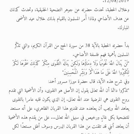
12/08/2019.
وخلال الخطبة، تحدث حضرته عن جوهر التضحية الحقيقية، وتحدث كذلك
عن هدف الأضاحي ولماذا أُمر المسلمون بالقيام بذلك خلال عيد الأضحى
المبارك.
بدأ حضرته الخطبة بالآية 38 من سورة الحج من القرآن الكريم، والتي تذكّر
المسلمين بأهمية فهم فلسفة الأضاحي.
"لَنْ يَنَالَ اللَّهَ لُحُومُهَا وَلَا دِمَاؤُهَا وَلَكِنْ يَنَالُهُ التَّقْوَى مِنْكُمْ كَذَلِكَ سَخَّرَهَا لَكُمْ
لِتُكَبِّرُوا اللَّهَ عَلَى مَا هَدَاكُمْ وَبَشِّرِ الْمُحْسِنِينَ"
وفي شرح هذه الآية، قال حضرة ميرزا مسرور أحمد:
"تذكروا دائما أن الله تعالى يقول إن الأصل هو التقوى، وأن الأضحية التي تقدم
بروح التقوى هي المرضية عند الله تعالى. إن الذي يكون قلبه عامرا بالتقوى
يعاهد الله ويجب أن يعاهده عند تقديم هذا القربان الظاهري، على أنه مستعد
للتضحية بكل غالٍ ورخيص في سبيل الله تعالى... على من يقدم هذه الأضحية
أن يعاهد أنني قد تلقنت من هذا القربان الدرس وسوف أظل مستعدًا لكل