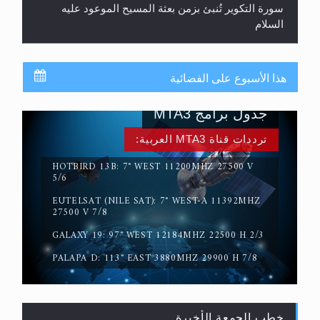
السلام
هذا الأسبوع على الفضائية
جدول برامج MTA3
ترددات قناة MTA3 العربية:
HOTBIRD 13B: 7° WEST 11200MHZ 27500 V
5/6
حقيقة المسيح الدجال
EUTELSAT (NILE SAT): 7° WEST-A 11392MHZ
27500 V 7/8
GALAXY 19: 97° WEST 12184MHZ 22500 H 2/3
PALAPA D: 113° EAST 3880MHZ 29900 H 7/8
خطب الجمعة الأخيرة