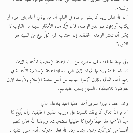
والسلام:
"إن الله تعالى يريد أن ينشر الوحدة في العالم. أما من يؤذي أخاه بغير حق، أو
يكذب أو يخون فهو عدو الوحدة. فما لم تزُل هذه الأفكار السيئة من القلوب لا
يمكن أن تنتشر الوحدة الحقيقية. إن اجتناب المرء كلَّ نوع من السيئة هو
التقوى"
وفي نهاية الخطبة، طلب حضرته من أبناء الجماعة الإسلامية الأحمدية الدعاء
لشهداء الجماعة ولدعاتها الرواد الذين نشروا رسالة الجماعة الإسلامية الأحمدية في
جميع أنحاء العالم، وللذين كرسوا حياتهم من أجل خدمة الإسلام ولأولئك الذين
يتعرضون للاضطهاد والسجن بسبب عقيدتهم.
وختم حضرة ميرزا مسرور أحمد خطبة العيد بالدعاء التالي:
"ندعو الله تعالى أن يوفقنا للسلوك على دروب التقوى الحقيقية، وأن يُتيحَ لنا
عيدُ الأضحية هذا فهمًا وإدراكا حقيقيا للتضحيات، ويوفقنا الله تعالى لنطهر
أنفسنا من كل َدَرنٍ وَشَين، وننال رضا الله تعالى مدركين أدق سبل التقوى،