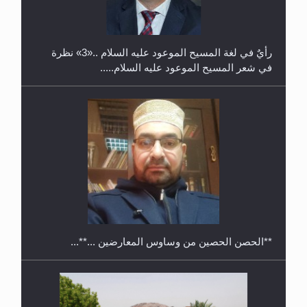
ريهيماكي في فنلند
**الحصن الحصين من وساوس المعارضين ...**...
ندوة حول نظام الوصية في الجماعة الأحمدية في
شيتاغونغ – بنغلاديش
متطلَّبات التّحريك الجديد...