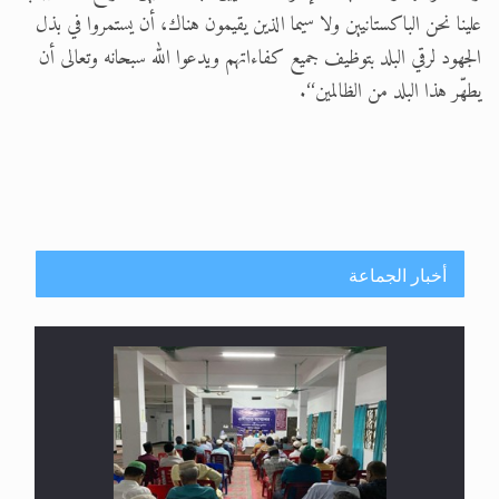
علينا نحن الباكستانيين ولا سيما الذين يقيمون هناك، أن يستمروا في بذل
الجهود لرقي البلد بتوظيف جميع كفاءاتهم ويدعوا الله سبحانه وتعالى أن
يطهّر هذا البلد من الظالمين‘‘.
أخبار الجماعة