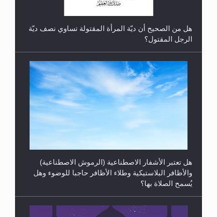
هل تعتبر الأشفار الاصطناعية (الرموش الاصطناعية)
والأظافر البلاستيكية وطلاء الأظافر حاجبا للوضوء وهل
يُسمح الصلاة بها؟
رأيٌ في لغة المسيح الموعود عليه السلام ..«3» نظرة
في شعر المسيح الموعود عليه السلام.....
هل يُحسب حول الزكاة وفق السنة الميلادية أو الهجرية؟