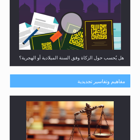
هل يجوز فتح مشروع كوافير نسائي للمحجبات وغير
المحجبات؟
مفاهيم وتفاسير تجديدية
فتوى أمير المؤمنين الميرزا مسرور أحمد أيده الله في
أطفال الأنابيب وتحديد جنس المولود..