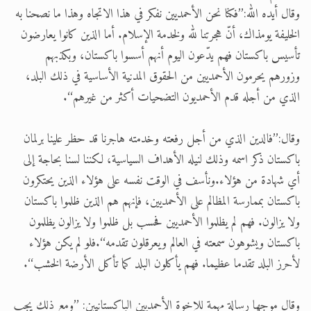
وقال أيده الله:’’فكنا نحن الأحمديين نفكر في هذا الاتجاه وهذا ما نصحنا به
الخليفة يومذاك، أنّ هجرتنا لله ولخدمة الإسلام. أما الذين كانوا يعارضون
تأسيس باكستان فهم يدّعون اليوم أنهم أسسوا باكستان، وبكذبهم
وزورهم يحرمون الأحمديين من الحقوق المدنية الأساسية في ذلك البلد،
الذي من أجله قدم الأحمديون التضحيات أكثر من غيرهم‘‘.
وقال:’’فالدين الذي من أجل رفعته وخدمته هاجرنا قد حظر علينا برلمان
باكستان ذكر اسمه وذلك لنيله الأهداف السياسية، لكننا لسنا بحاجة إلى
أي شهادة من هؤلاء.ونأسف في الوقت نفسه على هؤلاء الذين يحتكرون
باكستان بممارسة المظالم على الأحمديين، فإنهم هم الذين ظلموا باكستان
ولا يزالون. فهم لم يظلموا الأحمديين فحسب بل ظلموا ولا يزالون يظلمون
باكستان ويشوهون سمعته في العالم ويعرقلون تقدمه‘‘.فلو لم يكن هؤلاء
لأحرز البلد تقدما عظيما. فهم يأكلون البلد كما تأكل الأرضة الخشب‘‘.
وقال موجها رسالة مهمة للإخوة الأحمديين الباكستانيين: ’’ومع ذلك يجب