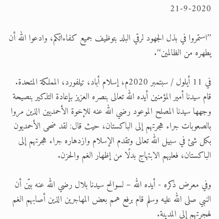
الحجّ.. دلالات، حِكم، وأهداف >> المزيد
21-9-2020
تعميم هامّ لأفراد الجماعة >> المزيد
’’استمروا في بذل الجهود لرقي البلد بتوظيف جميع كفاءاتكم، وادعوا الله أن
تعميم هامّ لأفراد الجماعة >> المزيد
يطهره من الظالمين‘‘.
في 11 أيلول / سبتمبر 2020م، إسلام أباد، تيلفورد، المملكة المتحدة.
قام سيدنا أمير المؤمنين أيده الله تعالى بنصره العزيز بإعادة التذكير بنصيحة
وجهها سيدنا المصلح الموعود رضي الله عنه للإخوة الأحمديين الذين مروا
بالصعوبات جراء هجرتهم إلى الباكستان، حيث قال: لقد ضحى الأحمديون
بكل شئ في سبيل الله تعالى وتقدم الإسلام وازدهاره جراء هجرتهم إلى
الباكستان، فعليهم الابتهاج بدلًا من إظهار الغم والحزن.
وفي معرض ذكره - أيده الله – لسوانح سيدنا بلال رضي الله عنه بيّن أن
النبي صلى الله عليه وسلم قام برفع همم بعض المهاجرين الذين أصابهم الغم
لهجرتهم إلى المدينة.