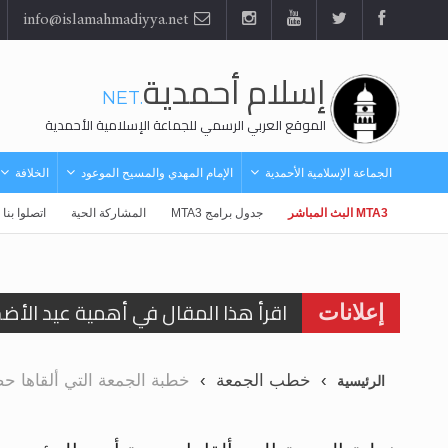
info@islamahmadiyya.net
إسلام أحمدية
.NET
الموقع العربي الرسمي للجماعة الإسلامية الأحمدية
الجماعة الإسلامية الأحمدية
الإمام المهدي والمسيح الموعود
الخلافة
MTA3 البث المباشر
جدول برامج MTA3
المشاركة الحية
اتصلوا بنا
اقرأ هذا المقال في أهمية عيد الأض
إعلانات
الحجّ.. دلالات، حِكم، وأهداف >> المزي
خطب الجمعة
خطبة الجمعة التي ألقاها حضرة أم
الرئيسية
تعميم هامّ لأفراد الجماعة >> المزيد
تعميم هامّ لأفراد الجماعة >> المزيد