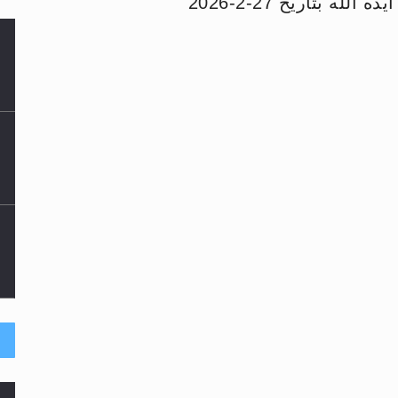
ه بتاريخ 27-2-2026
لى حضرة امير المؤمنين أيده الله والمكتب العربي >> الم
 زكريا يطرس وأعداء الإسلام اضغط هنا >> المزيد
إسراء والمعراج >> المزيد
تم النبيين صلى الله عليه وسلم >> المزيد
د
حى وأحكامه >> المزيد
ا