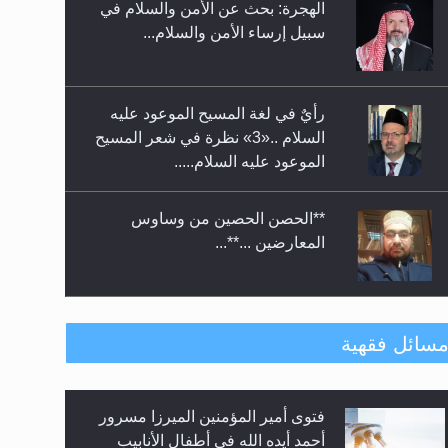
الهجرة: بحث عن الأمن والسلام في
حفل توزيع الشهادات في الجامعة
سبيل إرساء الأمن والسلام...
الأحمدية بنيجيريا لعام 2025
رأيٌ في لغة المسيح الموعود عليه
السلام ..«3» نظرة في شعر المسيح
الموعود عليه السلام.....
**الحصن الحصين من وساوس
المعارضين ...**...
متطلَّبات التّحريك الجديد...
سائل فقهية
فتوى أمير المؤمنين الميرزا مسرور
رأيٌ في لغة المسيح الموعود عليه
أحمد أيده الله في أطفال الأنابيب