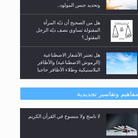
السلام.. 4...
وتحديد جنس المولود..
هل من الصحيح أن ديّة المرأة
المقتولة تساوي نصف ديّة الرجل
المقتول؟
هل تعتبر الأشفار الاصطناعية
(الرموش الاصطناعية) والأظافر
البلاستيكية وطلاء الأظافر حاجبا
للوضوء وهل يُسمح الصلاة بها؟
هل يُحسب حول الزكاة وفق السنة
فاهيم وتفاسير تجديدية
الميلادية أو الهجرية؟
لا ناسخ ولا منسوخ في القرآن الكريم
هل يجوز فتح مشروع كوافير نسائي
للمحجبات وغير المحجبات؟