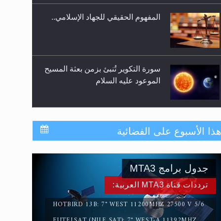
المفهوم الحقيقي للجهاد الإسلامي..
سورة التكوير تُنبئ بزمن بعثة المسيح
الموعود عليه السلام
حقيقة المسيح الدجال
ذا الأسبوع على الفضائية
جدول برامج MTA3
القرآن قاضٍ وحكمٌ على السنة
ومهيمنٌ عليها.. ليس العكس
ترددات قناة MTA3 العربية:
HOTBIRD 13B: 7° WEST 11200MHZ 27500 V 5/6
EUTELSAT (NILE SAT): 7° WEST-A 11392MHZ