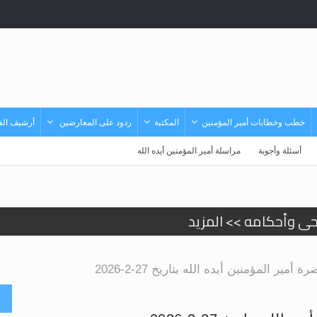
خطب وخطابات أمير المؤمنين
المكتبة
ردود على المعارضين
أرشيف الفي
أسئلة وأجوبة
مراسلة أمير المؤمنين أيده الله
حى وأحكامه >> المزيد
د
ير المؤمنين أيده الله بتاريخ 27-2-2026
أ