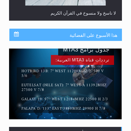
المفهوم الحقيقي للجهاد الإسلامي..
هذا الأسبوع على الفضائية
جدول برامج MTA3
ترددات قناة MTA3 العربية:
HOTBIRD 13B: 7° WEST 11200MHZ 27500 V
5/6
EUTELSAT (NILE SAT): 7° WEST-A 11392MHZ
27500 V 7/8
سورة التكوير تُنبئ بزمن بعثة المسيح الموعود عليه
السلام
GALAXY 19: 97° WEST 12184MHZ 22500 H 2/3
PALAPA D: 113° EAST 3880MHZ 29900 H 7/8