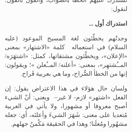
نستدرك عليهم الخطأ بالصواب، والقول بالقول؛
لنقول:
استدراك أول ...
وجدتُهم يخطّئون لغة المسيح الموعود (عليه
السلام) في استعماله كلمة «الاشتهار» بمعنى
«الإعلان»، ويخطّئون مشتقاتها، كمثل: «اشتهَرَه/
المــُشتهِر»، بمعنى: «أعلنه/ المــُعلن »؛ ويقولون:
إنها من الخطأ الصُّراح، وما هي بعربية قَراح.
ولسان حال هؤلاء في هذا الاعتراض يقول: إن
الفعل «اشتهر» لازم- لا غير– ويعني: أنّ الشيء
أصبح معروفا أو مشهورا، ولا يأتي في العربية
مُتعديا على معنى: شَهَرَ الشيءَ وأعلنَه، أي: جعله
مشهُورا ومُعلَنا؛ وهذا في الحقيقة مَكْمنُ جهلهم.