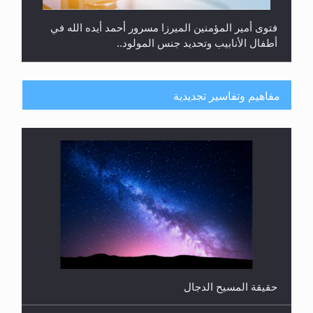
هل من الصحيح أن ديّة المرأة المقتولة تساوي نصف ديّة
الرجل المقتول؟
مفاهيم وتفاسير تجديدية
حقيقة المسيح الدجال
هل تعتبر الأشفار الاصطناعية (الرموش الاصطناعية)
والأظافر البلاستيكية وطلاء الأظافر حاجبا للوضوء وهل
يُسمح الصلاة بها؟
القرآن قاضٍ وحكمٌ على السنة ومهيمنٌ عليها.. ليس
العكس