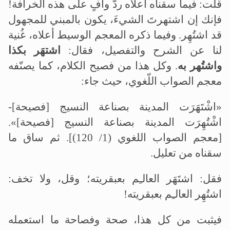
قلت: فيما سقناه أعلاه ردّ وافٍ على هذه الخرافة!
فإنك إن اشتهرتَ الشيءَ، يكون بالمبني للمجهول
قد اشتُهِر. وفيما ذكره المعجم الوسيط أعلاه، غُنية
لنا عن الشرح والتفصيل، فقال:
اشتهَر بكذا
واشتُهر به
. وكل هذا من فصيح الكلام، كما يصنّفه
معجم الصواب اللّغوي، حيث جاء:
«اشْتَهَرَت المدينة بصناعة النسيج [فصيحة]-
اشْتُهِرَت المدينة بصناعة النسيج [فصيحة]».
[معجم الصواب اللغوي (1/ 120)]. ثم ساق ما
سقناه من تعليل.
فقل: اشتَهَر العالـِم بعبقريته؛ وقل، ولا تخف:
اشتُهِر العالـِم بعبقريته!
فيثبت من كل هذا، صحة وفصاحة ما استعمله