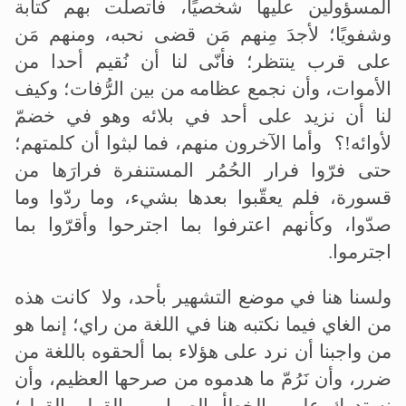
المسؤولين عليها شخصيًا، فاتصلت بهم كتابة
وشفويًا؛ لأجدَ مِنهم مَن قضى نحبه، ومنهم مَن
على قرب ينتظر؛ فأنّى لنا أن نُقيم أحدا من
الأموات، وأن نجمع عظامه من بين الرُّفات؛ وكيف
لنا أن نزيد على أحد في بلائه وهو في خضمّ
لأوائه!؟ وأما الآخرون منهم، فما لبثوا أن كلمتهم؛
حتى فرّوا فرار الحُمُر المستنفرة فرارَها من
قسورة، فلم يعقّبوا بعدها بشيء، وما ردّوا وما
صدّوا، وكأنهم اعترفوا بما اجترحوا وأقرّوا بما
اجترموا.
ولسنا هنا في موضع التشهير بأحد، ولا كانت هذه
من الغاي فيما نكتبه هنا في اللغة من راي؛ إنما هو
من واجبنا أن نرد على هؤلاء بما ألحقوه باللغة من
ضرر، وأن نَرُمّ ما هدموه من صرحها العظيم، وأن