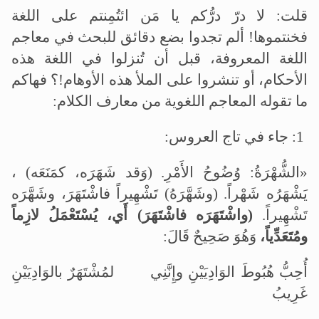
قلت: لا درّ درُّكم يا مَن ائتُمِنتم على اللغة
فخنتموها! ألم تجدوا بضع دقائق للبحث في معاجم
اللغة المعروفة، قبل أن تُنزلوا في اللغة هذه
الأحكام، أو تنشروا على الملأ هذه الأوهام!؟ فهاكم
ما تقوله المعاجم اللغوية من معارف الكلام:
1: جاء في تاج العروس:
«الشُّهْرَةُ: وُضُوحُ الأَمْرِ. (وَقد شَهَرَه، كمَنَعَه) ،
يَشْهَرُه شَهْراً. (وشَهَّرَهُ) تَشْهِيراً فاشْتَهَرَ، وشَهَّرَه
تَشْهِيراً.
(واشْتَهَرَه فاشْتَهَرَ) أَي، يُسْتَعْمَلُ لازِماً
ومُتَعَدِّياً،
وَهُوَ صَحِيحٌ قَالَ:
أُحِبُّ هُبُوطَ الوَادِيَيْنِ وإِنَّنِي لمُشْتَهَرٌ بالوَادِيَيْنِ
غَرِيبُ