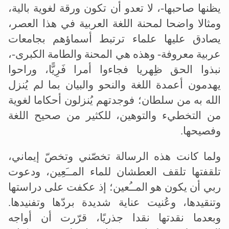
يظنها صاحبها-، لا تعدو أن تكون ورقة لغوية بالية،
ومثالا واضحا لمحنة اللغة العربية في هذا العصر،
يصادق عليها علماء ترتبط أسماؤهم بجامعات
عربية معروفة- وهذه هي المحنة والطامة الكبرى-،
نبذوا الحق ظِهريا فجاءوا أمرا فَرِيًّا، وراحوا
يهدمون أعمدة اللغة والنحو والبيان بما لم يُنزل
الله به من سلطان؛ فوجدتهم يُنزلون أحكاما لغوية
من التخطيء والتوهين، للكثير من صحيح اللغة
وفصيحها.
ولما كانت هذه الرسالة تخصّني وتخصّ إيماني،
تلقفتها تلقف العطشان للماء المــَعِين، ودعوت
ربي أن يكون هو المــُعين؛ إذ عكفت على دراستها
وتنقيدها، وعُنيت عناية شديدة بردّها وتفنيدها.
وبعدما نقدتها نقدا جذريًا، قرّرت أن أواجه