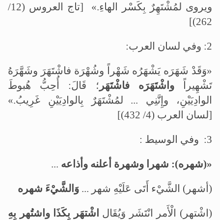
ويروى لمُشْتَهِرٌ بِكَسْر الهاءِ.» [تاج العروس (12/
262)]
2
: وفي لسان العرب:
«وَقَدْ شَهَرَه يَشْهَرُه شَهْراً وشُهْرَة فاشْتَهَرَ وشَهَّرَهُ
تَشْهِيراً
واشْتَهَرَه فاشْتَهَر
؛ قَالَ: أُحِبُّ هُبوطَ
الوادِيَيْنِ، وإِنَّنِي ... لمُشْتَهَرٌ بِالوادِيَيْنِ غَرِيبُ.»
[لسان العرب (4/ 432)]
3
: وفي الوسيط :
«(شهره): شهرا وشهرة أعلنه وأذاعه
...
(أشهر) الشَّيْء أَتَى عَلَيْهِ شهر ...
وَالشَّيْءَ شهره
(اشْتهر) الْأَمر انْتَشَر وَيُقَال
اشْتهَر بِكَذَا واشتُهر بِهِ