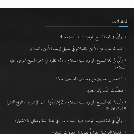
المقالات
رأيٌ في لغة المسيح الموعود عليه السلام.. 4
الهجرة: بحث عن الأمن والسلام في سبيل إرساء الأمن والسلام
رأيٌ في لغة المسيح الموعود عليه السلام ..«3» نظرة في شعر المسيح الموعود عليه
السلام..
**الحصن الحصين من وساوس المعارضين ...**
متطلَّبات التّحريك الجديد
رأي في لغة المسيح الموعود عليه السلام.. 2 إشارةٌ إلى اسم الإشارة .. تاريخ النشر:
19-2-2026
رأيٌ في لغة المسيح الموعود عليه السلام ..1 في محنة اللغة ومعاني «الاشتهار»
الحقيقة العرشية ..قراءةٌ نقدية في مقالات المتقدمين