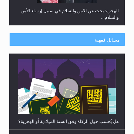
رأيٌ في لغة المسيح الموعود عليه السلام ..«3» نظرة
في شعر المسيح الموعود عليه السلام.....
مسائل فقهية
هل يُحسب حول الزكاة وفق السنة الميلادية أو الهجرية؟
**الحصن الحصين من وساوس المعارضين ...**...
هل يجوز فتح مشروع كوافير نسائي للمحجبات وغير
المحجبات؟