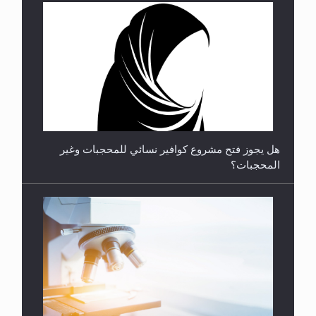
فتوى أمير المؤمنين الميرزا مسرور أحمد أيده الله في
أطفال الأنابيب وتحديد جنس المولود..