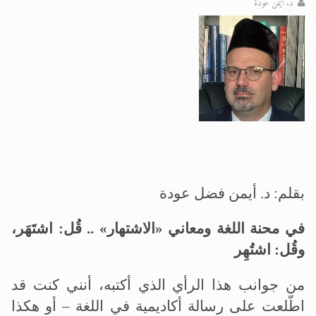
د. أيمن عودة
الحجّ.. دلالات، حِكم، وأهداف >> المزيد
اقرأ هذا المقال في أهمية عيد الأضحى و
بقلم: د. أيمن فضل عودة
في محنة اللغة ومعاني «الاشتهار» .. قُل: اشتَهَر،
وقُل: اشتُهِر
من جوانب هذا الرأي الذي أكتبه، أنني كنت قد
اطّلعت على رسالة أكاديمية في اللغة – أو هكذا