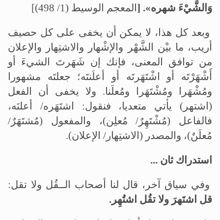
وَالشَّيْءَ شهره». [
المعجم الوسيط (1/ 498)]
وبعد كل هذا، لا يمكن أن يخفى على كل حصيف
أريب، ما بيْن الشَّهْر والإشْهار والاشتِهار والإعلان
من توافق المعنى، فإنك إن شَهَرتَ الشيءَ أو
أَشْهَرْتَه أو اشْتَهَرتَه أو أعلَنتَه؛ جعلتَه مشهورا
ومُشْهَرا ومُشْتَهَرا ومُعلَنا. ولا يخفى أن الفعل
(اشتهر) يأتي متعديا، فنقول: اشتَهَره/ أعلنَه،
فالفاعل (مُشْتَهِرٌ/ مُعلِن)، والمفعول (مُشتَهَرٌ/
مُعلَنٌ)، والمصدر (الاشتِهار/ الإعلان).
استدراك ثان ...
وفي سياق آخر، قال لنا أصحاب الــقُل ولا تقل:
قل اشتَهرَ ولا تقُل اشتُهِر.