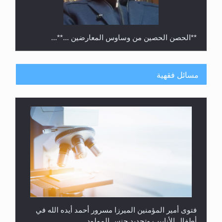
**الحصن الحصين من وساوس المعارضين ...**...
مسائل فقهية
متطلَّبات التّحريك الجديد...
فتوى أمير المؤمنين الميرزا مسرور أحمد أيده الله في
أطفال الأنابيب وتحديد جنس المولود..