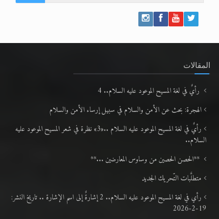
المقالات
رأيٌ في لغة المسيح الموعود عليه السلام.. 4
الهجرة: بحث عن الأمن والسلام في سبيل إرساء الأمن والسلام
رأيٌ في لغة المسيح الموعود عليه السلام ..«3» نظرة في شعر المسيح الموعود عليه
السلام..
**الحصن الحصين من وساوس المعارضين ...**
متطلَّبات التّحريك الجديد
رأي في لغة المسيح الموعود عليه السلام.. 2 إشارةٌ إلى اسم الإشارة .. تاريخ النشر:
19-2-2026