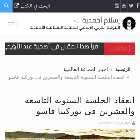
البحث في الكتب
إسلام أحمدية
.NET
الموقع العربي الرسمي للجماعة الإسلامية الأحمدية
اقرأ هذا المقال في أهمية عيد الأضحى و
إعلانات
الحجّ.. دلالات، حِكم، وأهداف >> المزيد
اخبار الجماعة العالمية
الرئيسية
تعميم هامّ لأفراد الجماعة >> المزيد
انعقاد الجلسة السنوية التاسعة والعشرين في بوركينا فاسو
تعميم هامّ لأفراد الجماعة >> المزيد
انعقاد الجلسة السنوية التاسعة
والعشرين في بوركينا فاسو
IslamAhmadiyya.Net
اقرأ هذا الكتاب وتعرّف على حقيقة الإسرا