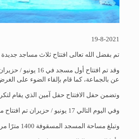
19-8-2021
تم بفضل الله تعالى افتتاح ثلاث مساجد جديدة 
وقد تم افتتاح أول
عن بالجماعة، كما قام بإلقاء الضوء على الغرض
وتضمن حفل الافتتاح حفل آمين الذي يقام لتكريم
وفي اليوم التالي 17 يونيو / حزيران تم افتتاح مسجد آخر في نفس الإقليم، حيث تم عقد حفل برئاسة مولانا سعيد الرحمن.
وتبلغ مساحة المسجد المسقوفة 1400 مترًا مربعًا، كما تم تعمير دار تبليغ بجانبه.