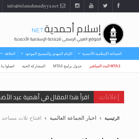
info@islamahmadiyya.net
إسلام أحمدية
.NET
الموقع العربي الرسمي للجماعة الإسلامية الأحمدية
الجماعة الإسلامية الأحمدية
الإمام المهدي والمسيح الموعود
الخلافة
MTA3 البث المباشر
جدول برامج MTA3
المشاركة الحية
اتصلوا بنا
اقرأ هذا المقال في أهمية عيد الأض
إعلانات
اقرأ هذا المقال في أهمية عيد الأض
اخبار الجماعة العالمية
افتتاح ثلاث مساجد
الرئيسية
الحجّ.. دلالات، حِكم، وأهداف >> المزي
تعميم هامّ لأفراد الجماعة >> المزيد