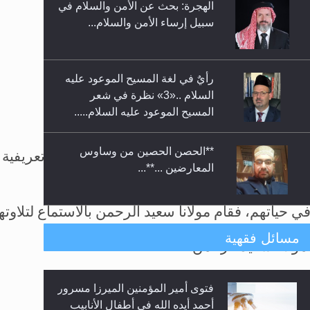
الهجرة: بحث عن الأمن والسلام في
حفل توزيع الشهادات في الجامعة
سبيل إرساء الأمن والسلام...
الأحمدية بنيجيريا لعام 2025
رأيٌ في لغة المسيح الموعود عليه
السلام ..«3» نظرة في شعر
المسيح الموعود عليه السلام.....
**الحصن الحصين من وساوس
مير والمبلغ المسؤول في سيراليون)، الذي قام بتقديم نبذة تعريفية
المعارضين ...**...
ي حياتهم، فقام مولانا سعيد الرحمن بالاستماع لتلاوته
متطلَّبات التّحريك الجديد...
مسائل فقهية
فتوى أمير المؤمنين الميرزا مسرور
رأيٌ في لغة المسيح الموعود عليه
أحمد أيده الله في أطفال الأنابيب