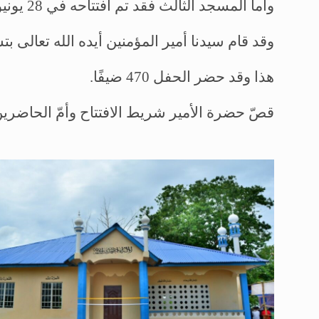
وأما المسجد الثالث فقد تم افتتاحه في 28 يونيو / حزيران في حفل ترأسه مولانا سعيد الرحمن كذلك، وقد قام بعض الضيوف بالتعبير عن انطباعاتهم بعد خطاب حضرة الأمير.
وقد قام سيدنا أمير المؤمنين أيده الله تعالى بتس
هذا وقد حضر الحفل 470 ضيفًا.
قصّ حضرة الأمير شريط الافتتاح وأمّ الحاضري