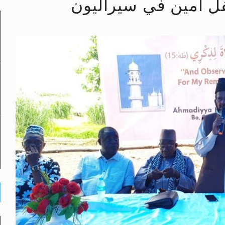
فل آمين في سيراليون
لى حضرة امير المؤمنين أيده الله والمكتب العربي >> الم
 زكريا يطرس وأعداء الإسلام اضغط هنا >> المزيد
إسراء والمعراج >> المزيد
تم النبيين صلى الله عليه وسلم >> المزيد
د