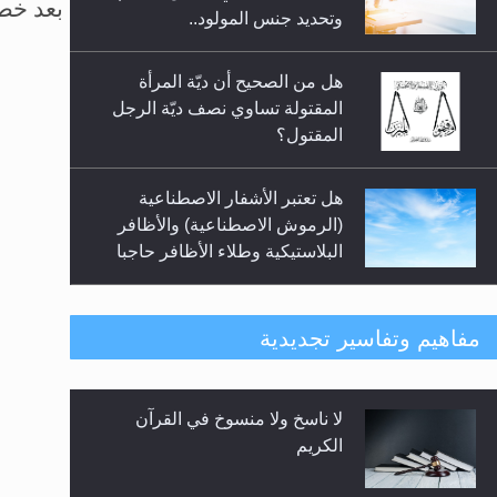
السلام.. 4...
وتحديد جنس المولود..
هل من الصحيح أن ديّة المرأة
المقتولة تساوي نصف ديّة الرجل
المقتول؟
 إلى المأدبة التي أقيمت على شرفهم.
هل تعتبر الأشفار الاصطناعية
(الرموش الاصطناعية) والأظافر
البلاستيكية وطلاء الأظافر حاجبا
للوضوء وهل يُسمح الصلاة بها؟
هل يُحسب حول الزكاة وفق السنة
مفاهيم وتفاسير تجديدية
الميلادية أو الهجرية؟
لا ناسخ ولا منسوخ في القرآن
هل يجوز فتح مشروع كوافير نسائي
الكريم
للمحجبات وغير المحجبات؟