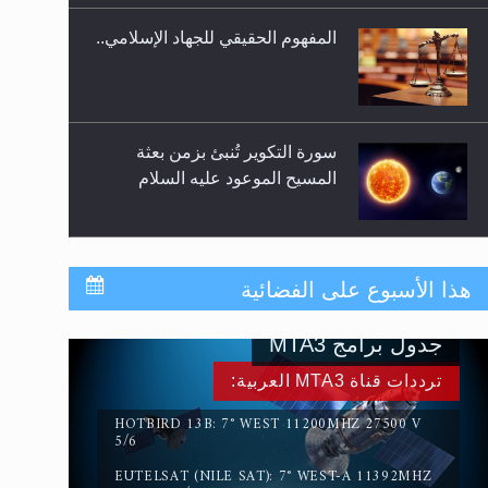
المفهوم الحقيقي للجهاد الإسلامي..
سورة التكوير تُنبئ بزمن بعثة
المسيح الموعود عليه السلام
حقيقة المسيح الدجال
هذا الأسبوع على الفضائية
جدول برامج MTA3
القرآن قاضٍ وحكمٌ على السنة
ترددات قناة MTA3 العربية:
ومهيمنٌ عليها.. ليس العكس
HOTBIRD 13B: 7° WEST 11200MHZ 27500 V
5/6
EUTELSAT (NILE SAT): 7° WEST-A 11392MHZ