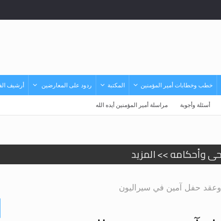
خطب وخطابات أمير المؤمنين
المكتبة
ردود على المعارضين
أرشيف الفي
أسئلة وأجوبة
مراسلة أمير المؤمنين أيده الله
حى وأحكامه >> المزيد
حى وأحكامه >> المزيد
 وعقد حفل آمين في سيراليون
د