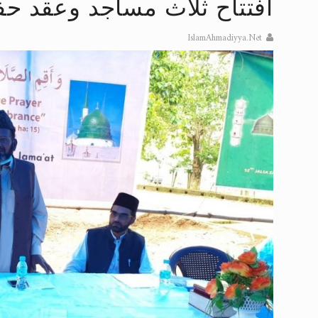
افتتاح ثلاث مساجد وعقد ح
تعميم هامّ لأفراد الجماعة >> المزيد
IslamAhmadiyya.Net
إعلان هامّ بخصوص الرسائل المرسلة إ
للانتقال إلى كافة الردود على القمص
اقرأ هذا الكتاب وتعرّف على حقيقة ال
عرض مصوَّر لأقوال المستشرقين في خا
الحجّ.. دلالات، حِكم، وأهداف >> المزي