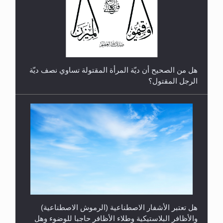
رأيٌ في لغة المسيح الموعود عليه السلام.. 4...
هل من الصحيح أن ديّة المرأة المقتولة تساوي نصف ديّة
الرجل المقتول؟
هل تعتبر الأشفار الاصطناعية (الرموش الاصطناعية)
والأظافر البلاستيكية وطلاء الأظافر حاجبا للوضوء وهل