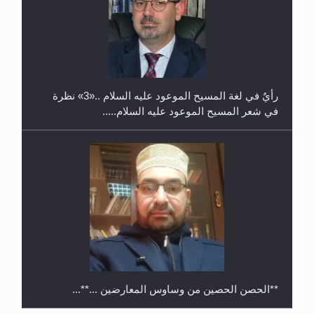
حفل توزيع الشهادات في الجامعة الأحمدية بنيجيريا لعام
2025
رأيٌ في لغة المسيح الموعود عليه السلام ..«3» نظرة
في شعر المسيح الموعود عليه السلام.....
**الحصن الحصين من وساوس المعارضين ...**...