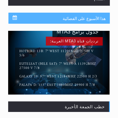
هذا الأسبوع على الفضائية
جدول برامج MTA3
ترددات قناة MTA3 العربية:
HOTBIRD 13B: 7° WEST 11200MHZ 27500 V
5/6
EUTELSAT (NILE SAT): 7° WEST-A 11392MHZ
حقيقة المسيح الدجال
27500 V 7/8
GALAXY 19: 97° WEST 12184MHZ 22500 H 2/3
PALAPA D: 113° EAST 3880MHZ 29900 H 7/8
خطب الجمعة الأخيرة