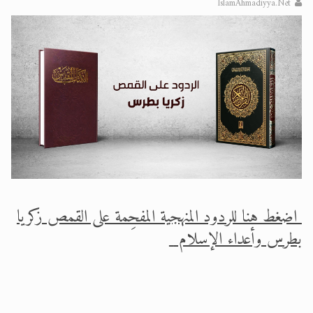
IslamAhmadiyya.Net
الحجّ.. دلالات، حِكم، وأهداف >> المزيد
اقرأ هذا المقال في أهمية عيد الأضحى و
اضغط هنا للردود المنهجية المفحِمة على القمص زكريا
بطرس وأعداء الإسلام