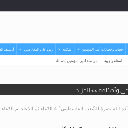
خطب وخطابات أمير المؤمنين
المكتبة
ردود على المعارضين
أرشيف الفي
أسئلة وأجوبة
مراسلة أمير المؤمنين أيده الله
حى وأحكامه >> المزيد
د
عب الفلسطيني ّ..4 الدّعاء ثم الدّعاء ثم الدّعاء لأهل فلسطين..!