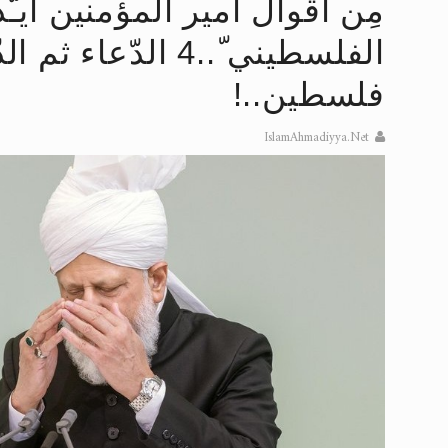
مِن أقوال أمير المؤمنين أيـّ
إعلان هامّ بخصوص الرسائل المرسلة إ
الفلسطيني ّ..4 الدّع
للانتقال إلى كافة الردود على القمص
فلسطين..!
اقرأ هذا الكتاب وتعرّف على حقيقة ال
IslamAhmadiyya.Net
عرض مصوَّر لأقوال المستشرقين في خا
الحجّ.. دلالات، حِكم، وأهداف >> المزي
اقرأ هذا المقال في أهمية عيد الأض