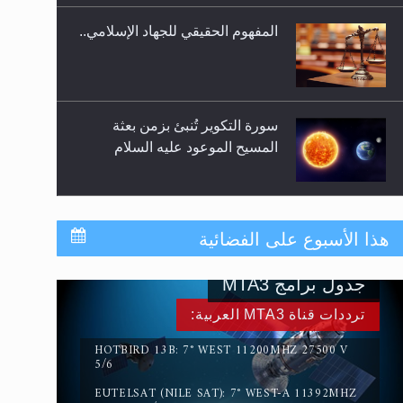
المفهوم الحقيقي للجهاد الإسلامي..
سورة التكوير تُنبئ بزمن بعثة
المسيح الموعود عليه السلام
حقيقة المسيح الدجال
هذا الأسبوع على الفضائية
جدول برامج MTA3
القرآن قاضٍ وحكمٌ على السنة
ترددات قناة MTA3 العربية:
ومهيمنٌ عليها.. ليس العكس
HOTBIRD 13B: 7° WEST 11200MHZ 27500 V
5/6
EUTELSAT (NILE SAT): 7° WEST-A 11392MHZ