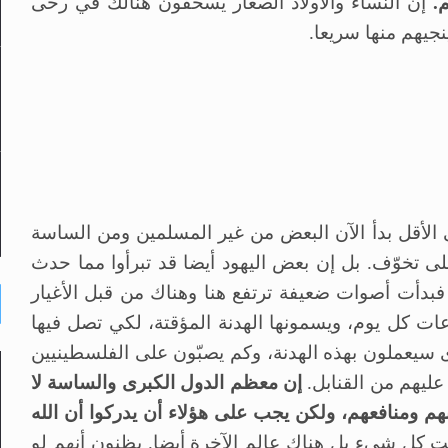
.
إن النساء والأولاد الصغار يُسحَقون هنالك في رحى
نجيهم منها سريعا.
 الأقل بدأ الآن البعض من غير المسلمين ومن الساسة
ى تخوّف. بل إن بعض اليهود أيضا قد تبرأوا مما حدث
. فبدأت أصوات ضعيفة ترتفع هنا وهناك من قبل الأغيار
ات كل يوم، ويسمونها الهدنة المؤقتة، لكي تصل فيها
ى سيعملون بهذه الهدنة، وكم يصبّون على الفلسطينيين
عليهم من القنابل.
إن معظم الدول الكبرى والساسة لا
هم ومنافعهم، ولكن يجب على هؤلاء أن يدركوا أن الله
يست كل شيء بل هناك عالم الآخرة أيضا. يظنون أنهم لو