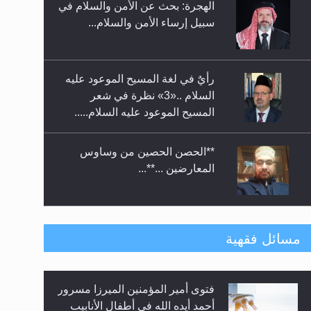
الهجرة: بحث عن الأمن والسلام في
حفل توزيع الشهادات في الجامعة
سبيل إرساء الأمن والسلام...
الأحمدية بنيجيريا لعام 2025
رأيٌ في لغة المسيح الموعود عليه
السلام ..«3» نظرة في شعر
المسيح الموعود عليه السلام.....
**الحصن الحصين من وساوس
المعارضين ...**...
متطلَّبات التّحريك الجديد...
مسائل فقهية
فتوى أمير المؤمنين الميرزا مسرور
رأيٌ في لغة المسيح الموعود عليه
أحمد أيده الله في أطفال الأنابيب