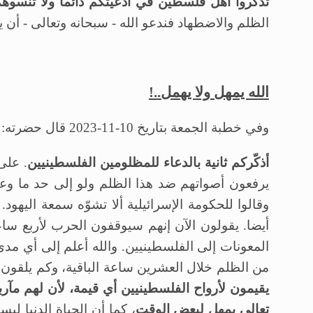
تذكروا أهل فلسطين في أدعيتكم دائما ولا تنسوهم
الظلم والاضطهاد فندعو الله - سبحانه وتعالى - أن ي
الله يمهل ولا يهمل..!
وفي خطبة الجمعة بتاريخ 10-11-2023 قال حضرته:
أذكّركم ثانية بالدعاء للمظلومين الفلسطينيين
. على
يرفعون أصواتهم ضد هذا الظلم ولو إلى حد ما وعل
وقالوا للحكومة الإسرائيلية ألا تشوّه سمعة اليهود
أيضا. يقولون الآن إنهم سيوقفون الحرب لأربع ساع
المعونات إلى الفلسطينيين. والله أعلم إلى أي مد
من الظلم خلال العشرين ساعة الباقية، وكم يلقون 
يقيمون لأرواح الفلسطينيين أي قيمة، لأن لهم مآرب
تعالى يمهل لبعض الوقت
، كما أن الحياة الدنيا ل