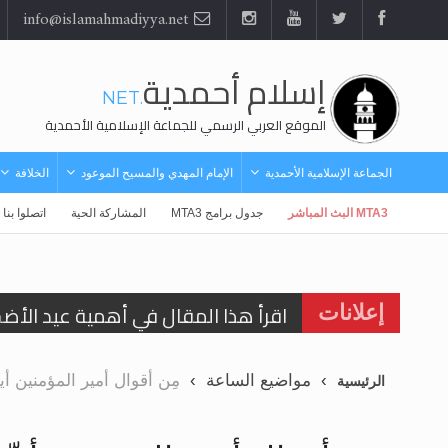
info@islamahmadiyya.net
إسلام أحمدية
.NET
الموقع العربي الرسمي للجماعة الإسلامية الأحمدية
الجماعة الإسلامية الأحمدية
الإمام المهدي والمسيح الموعود
الخلافة
MTA3 البث المباشر
جدول برامج MTA3
المشاركة الحية
اتصلوا بنا
اقرأ هذا المقال في أهمية عيد الأض
إعلانات
الحجّ.. دلالات، حِكم، وأهداف >> المزي
مواضيع الساعة
مِن أقوال أمير المؤمنين أيـّده الله نصرةً للشّ
الرئيسية
تعميم هامّ لأفراد الجماعة >> المزيد
تعميم هامّ لأفراد الجماعة >> المزيد