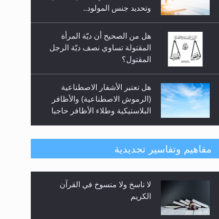
السلام.. 4...
وتحديد جنس المولود..
هل من الصحيح أن ديّة المرأة
المقتولة تساوي نصف ديّة الرجل
المقتول؟
هل تعتبر الأشفار الاصطناعية
(الرموش الاصطناعية) والأظافر
البلاستيكية وطلاء الأظافر حاجبا
للوضوء وهل يُسمح الصلاة بها؟
هل يُحسب حول الزكاة وفق السنة
مفاهيم وتفاسير تجديدية
الميلادية أو الهجرية؟
لا ناسخ ولا منسوخ في القرآن
هل يجوز فتح مشروع كوافير نسائي
الكريم
للمحجبات وغير المحجبات؟