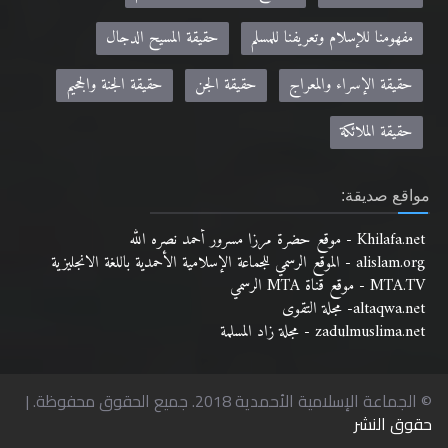
مفهومنا للإسلام وتعريفنا للمسلم
حقيقة المسيح الدجال
حقيقة الإسراء والمعراج
حقيقة الجن
حقيقة الجنة والجحيم
حقيقة الملائكة
مواقع صديقة:
Khilafa.net - موقع حضرة مرزا مسرور أحمد نصره الله
alislam.org - الموقع الرسمي للجماعة الإسلامية الأحمدية باللغة الانجليزية
MTA.TV - موقع قناة MTA الرسمي
altaqwa.net- مجلة التقوى
zadulmuslima.net - مجلة زاد المسلمة
© الجماعة الإسلامية الأحمدية 2018. جميع الحقوق محفوظة. |
حقوق النشر