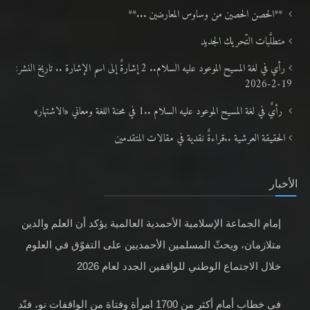
**الحصن الحصين من وساوس المعارضين ...**
متطلَّبات التّحريك الجديد
رأي في لغة المسيح الموعود عليه السلام.. 2 إشارةٌ إلى اسم الإشارة .. تاريخ النشر:
19-2-2026
رأيٌ في لغة المسيح الموعود عليه السلام ..1 في محنة اللغة ومعاني «الاشتهار»
الحقيقة العرشية ..قراءةٌ نقدية في مقالات المتقدمين
الأخبار
إمام الجماعة الإسلامية الأحمدية العالمية يؤكد أن العلم والدين
متلازمان، ويحثّ المسلمين الأحمديين على التفوّق في العلوم
خلال الاجتماع الوطني للواقفين الجدد لعام 2026
في خطابٍ أمام أكثر من 1700 امرأة وفتاة من الواقفات نو، فنّد