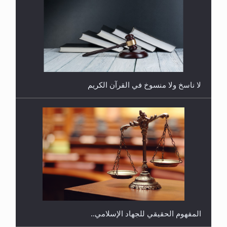
هل يُحسب حول الزكاة وفق السنة الميلادية أو الهجرية؟
لا ناسخ ولا منسوخ في القرآن الكريم
هل يجوز فتح مشروع كوافير نسائي للمحجبات وغير
المحجبات؟
المفهوم الحقيقي للجهاد الإسلامي..