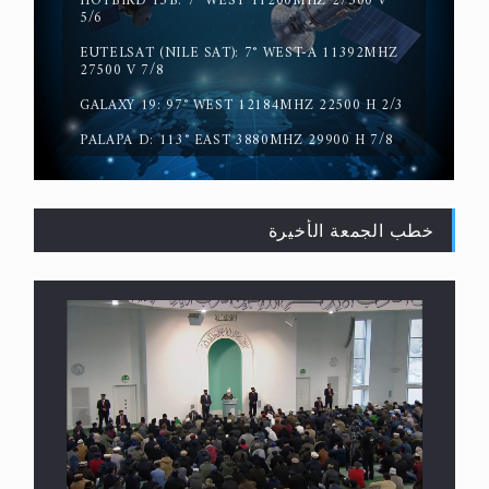
HOTBIRD 13B: 7° WEST 11200MHZ 27500 V
5/6
EUTELSAT (NILE SAT): 7° WEST-A 11392MHZ
حقيقة المسيح الدجال
27500 V 7/8
GALAXY 19: 97° WEST 12184MHZ 22500 H 2/3
PALAPA D: 113° EAST 3880MHZ 29900 H 7/8
خطب الجمعة الأخيرة
القرآن قاضٍ وحكمٌ على السنة ومهيمنٌ عليها.. ليس
العكس