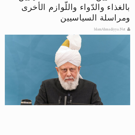
بالغذاء والدّواء واللّوازم الأخرى
الحجّ.. دلالات، حِكم، وأهداف >> المزيد
ومراسلة السياسيين
اقرأ هذا المقال في أهمية عيد الأضحى و
IslamAhmadiyya.Net