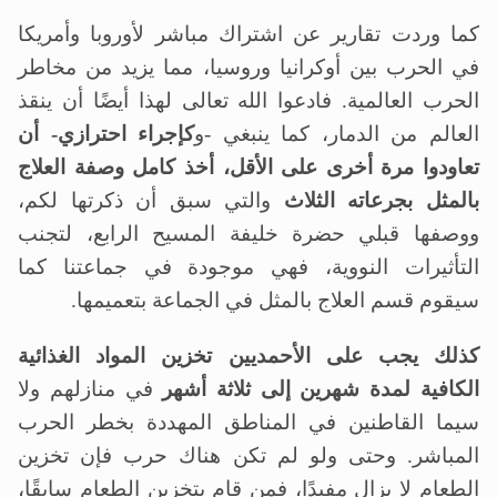
كما وردت تقارير عن اشتراك مباشر لأوروبا وأمريكا
في الحرب بين أوكرانيا وروسيا، مما يزيد من مخاطر
الحرب العالمية. فادعوا الله تعالى لهذا أيضًا أن ينقذ
العالم من الدمار، كما ينبغي -و
كإجراء احترازي- أن
تعاودوا مرة أخرى على الأقل، أخذ كامل وصفة العلاج
بالمثل بجرعاته الثلاث
والتي سبق أن ذكرتها لكم،
ووصفها قبلي حضرة خليفة المسيح الرابع، لتجنب
التأثيرات النووية، فهي موجودة في جماعتنا كما
سيقوم قسم العلاج بالمثل في الجماعة بتعميمها.
كذلك يجب على الأحمديين تخزين المواد الغذائية
الكافية لمدة شهرين إلى ثلاثة أشهر
في منازلهم ولا
سيما القاطنين في المناطق المهددة بخطر الحرب
المباشر. وحتى ولو لم تكن هناك حرب فإن تخزين
الطعام لا يزال مفيدًا، فمن قام بتخزين الطعام سابقًا،