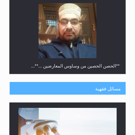
**الحصن الحصين من وساوس المعارضين ...**...
مسائل فقهية