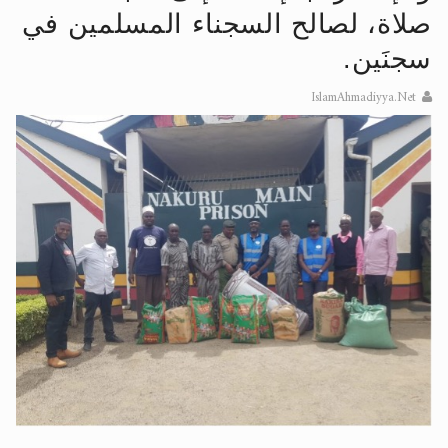
صلاة، لصالح السجناء المسلمين في
الحجّ.. دلالات، حِكم، وأهداف >> المزيد
سجنَين.
اقرأ هذا المقال في أهمية عيد الأضحى و
IslamAhmadiyya.Net