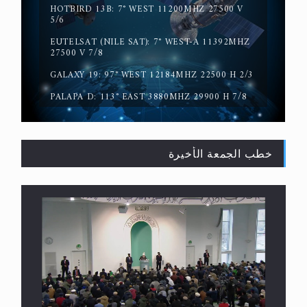
HOTBIRD 13B: 7° WEST 11200MHZ 27500 V
5/6
EUTELSAT (NILE SAT): 7° WEST-A 11392MHZ
حقيقة المسيح الدجال
27500 V 7/8
GALAXY 19: 97° WEST 12184MHZ 22500 H 2/3
PALAPA D: 113° EAST 3880MHZ 29900 H 7/8
خطب الجمعة الأخيرة
القرآن قاضٍ وحكمٌ على السنة ومهيمنٌ عليها.. ليس
العكس