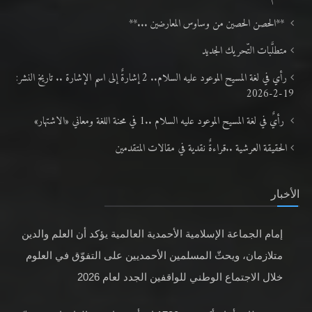
**الحصن الحصين من وساوس المعارضين ...**
متطلَّبات التّحريك الجديد
رأي في لغة المسيح الموعود عليه السلام.. 2 إشارةٌ إلى اسم الإشارة .. تاريخ النشر:
19-2-2026
رأيٌ في لغة المسيح الموعود عليه السلام ..1 في محنة اللغة ومعاني «الاشتهار»
الحقيقة العرشية ..قراءةٌ نقدية في مقالات المتقدمين
الأخبار
إمام الجماعة الإسلامية الأحمدية العالمية يؤكد أن العلم والدين
متلازمان، ويحثّ المسلمين الأحمديين على التفوّق في العلوم
خلال الاجتماع الوطني للواقفين الجدد لعام 2026