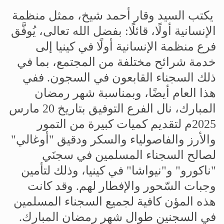
يكتب السيد وقار أحمد شيخ، ممثل منظمة
الإنسانية أولًا، قائلًا
:
بفضل الله تعالى، يُوفَّق
فرع منظمة الإنسانية أولًا في كينيا إلى
خدمة شرائح مختلفة من المجتمع، بما في
ذلك السجناء القابعون في السجون
.
ففي
هذا العام أيضًا، وبمناسبة شهر رمضان
المبارك، نال الفرع التوفيق بتاريخ 20 مارس
2025م لتقديم كميات كبيرة من التمور
والأرز والفاصولياء والسكر ودقيق "أوغالي"
لصالح السجناء المسلمين في سجنَي
"ناكورو" و"نيواشا" في كينيا، وذلك لتأمين
وجبات
السّحور
والإفطار لهم. وقد كانت
هذه المؤن كافية لجميع السجناء المسلمين
في السجنين طوال شهر رمضان المبارك
.