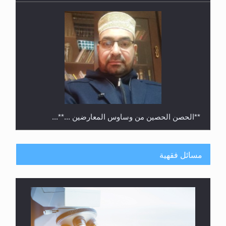
**الحصن الحصين من وساوس المعارضين ...**...
مسائل فقهية