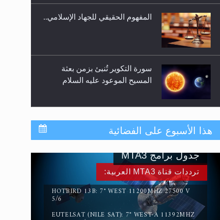
المفهوم الحقيقي للجهاد الإسلامي..
سورة التكوير تُنبئ بزمن بعثة
المسيح الموعود عليه السلام
حقيقة المسيح الدجال
هذا الأسبوع على الفضائية
جدول برامج MTA3
القرآن قاضٍ وحكمٌ على السنة
ترددات قناة MTA3 العربية:
ومهيمنٌ عليها.. ليس العكس
HOTBIRD 13B: 7° WEST 11200MHZ 27500 V
5/6
EUTELSAT (NILE SAT): 7° WEST-A 11392MHZ