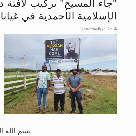
"جاء المسيح" تركيب لافتة د
تعميم هامّ لأفراد الجماعة >> المزيد
الإسلامية الأحمدية في غيانا
إعلان هامّ بخصوص الرسائل المرسلة إ
IslamAhmadiyya.Net
للانتقال إلى كافة الردود على القمص
اقرأ هذا الكتاب وتعرّف على حقيقة ال
عرض مصوَّر لأقوال المستشرقين في خا
الحجّ.. دلالات، حِكم، وأهداف >> المزي
بسم الله ا