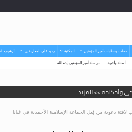
خطب وخطابات أمير المؤمنين
المكتبة
ردود على المعارضين
أرشيف الفي
أسئلة وأجوبة
مراسلة أمير المؤمنين أيده الله
حى وأحكامه >> المزيد
حى وأحكامه >> المزيد
لافتة دعوية من قِبل الجماعة الإسلامية الأحمدية في غيانا
د