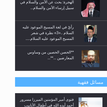
الهجرة: بحث عن الأمن والسلام في
حفل توزيع الشهادات في الجامعة
سبيل إرساء الأمن والسلام...
الأحمدية بنيجيريا لعام 2025
رأيٌ في لغة المسيح الموعود عليه
السلام ..«3» نظرة في شعر
المسيح الموعود عليه السلام.....
**الحصن الحصين من وساوس
المعارضين ...**...
متطلَّبات التّحريك الجديد...
مسائل فقهية
فتوى أمير المؤمنين الميرزا مسرور
رأيٌ في لغة المسيح الموعود عليه
أحمد أيده الله في أطفال الأنابيب