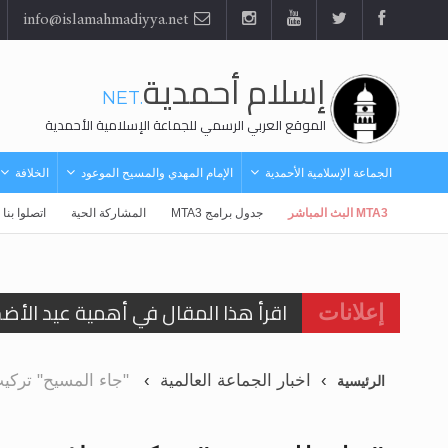
info@islamahmadiyya.net
إسلام أحمدية
.NET
الموقع العربي الرسمي للجماعة الإسلامية الأحمدية
الجماعة الإسلامية الأحمدية
الإمام المهدي والمسيح الموعود
الخلافة
MTA3 البث المباشر
جدول برامج MTA3
المشاركة الحية
اتصلوا بنا
اقرأ هذا المقال في أهمية عيد الأض
إعلانات
اقرأ هذا المقال في أهمية عيد الأض
اخبار الجماعة العالمية
"جاء المسيح" تركيب 
الرئيسية
الحجّ.. دلالات، حِكم، وأهداف >> المزي
تعميم هامّ لأفراد الجماعة >> المزيد