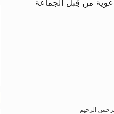
عوية من قِبل الجماعة
لى حضرة امير المؤمنين أيده الله والمكتب العربي >> الم
 زكريا يطرس وأعداء الإسلام اضغط هنا >> المزيد
إسراء والمعراج >> المزيد
تم النبيين صلى الله عليه وسلم >> المزيد
د
لرحمن الرحيم