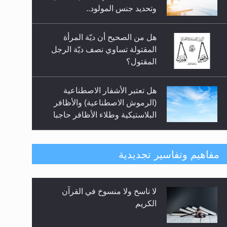
السلام.. 4...
وتحديد جنس المولود..
هل من الصحيح أن ديّة المرأة
المقتولة تساوي نصف ديّة الرجل
المقتول؟
هل تعتبر الأشفار الاصطناعية
(الرموش الاصطناعية) والأظافر
البلاستيكية وطلاء الأظافر حاجبا
للوضوء وهل يُسمح الصلاة بها؟
هل يُحسب حول الزكاة وفق السنة
مفاهيم وتفاسير تجديدية
الميلادية أو الهجرية؟
لا ناسخ ولا منسوخ في القرآن
هل يجوز فتح مشروع كوافير نسائي
الكريم
للمحجبات وغير المحجبات؟