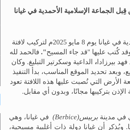
قِبل الجماعة الإسلامية الأحمدية في غيانا
بفضل الله تعالى، وُفّقت الجماعة الأحمدية في غيانا يوم 8 مايو 2025م لتركيب لافتة
قد كُتب عليها
"قد جاء المسيح
".
فالحمد لله
فهد بيرزادا
،
الداعية وسكرتير التبليغ. وكان
 وبعد تحديد الموقع المناسب، بدأ التنفيذ
الأرض التي نُصبت عليها هذه اللافتة تعود
إذن بتركيبها مجانًا، وبدون أي مقابل.
ي في مدينة
بربيس
(Berbice)
في غيانا، وهي
ويُذكر أن غيانا دولة ذات أغلبية مسيحية،