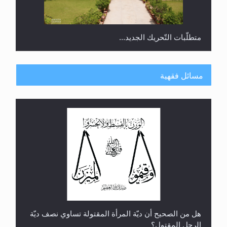
متطلَّبات التّحريك الجديد...
مسائل فقهية
رأيٌ في لغة المسيح الموعود عليه السلام.. 4...
هل من الصحيح أن ديّة المرأة المقتولة تساوي نصف ديّة
الرجل المقتول؟