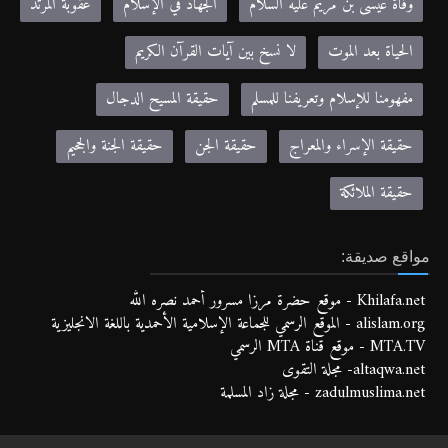
وفاة عيسى بن مريم عليه السلام
الجهاد في الإسلام
عقوبة المرتد
الحياة بعد الموت
لا نسخ بين آيات القرآن الكريم
مفهومنا للإسلام وتعريفنا للمسلم
حقيقة المسيح الدجال
حقيقة الإسراء والمعراج
حقيقة الجن
حقيقة الجنة والجحيم
حقيقة الملائكة
مواقع صديقة:
Khilafa.net - موقع حضرة مرزا مسرور أحمد نصره الله
alislam.org - الموقع الرسمي للجماعة الإسلامية الأحمدية باللغة الانجليزية
MTA.TV - موقع قناة MTA الرسمي
altaqwa.net- مجلة التقوى
zadulmuslima.net - مجلة زاد المسلمة