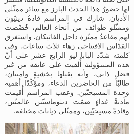
لها حضورُ هذا الحدث البارز مع سائر ممثّلي
الأديان
.
شارك في المراسم قادةٌ دينيّون
وممثّلو طوائف من أنحاء العالم، خُصِّصت
لهم مقاعدُ مميّزة داخل الفاتيكان. واستغرق
القدّاس الافتتاحي زهاء ثلاث ساعات
.
وفي
كلمته شدّد البابا ليو الرابع عشر على أنّ
هذه المسؤولية أُلقيت على عاتقه من غير
فضلٍ ذاتي، وأنه يقبلها بخشيةٍ وامتنان،
طالبًا من الحاضرين الدعاء، ومؤكّدًا أهمية
وحدة المسيحيّين
.
وعقب المراسم أُقيمت
مأدبةُ غداءٍ ضمّت دبلوماسيّين عالميّين،
وقادةً مسيحيّين، وممثّلي ديانات مختلفة
.