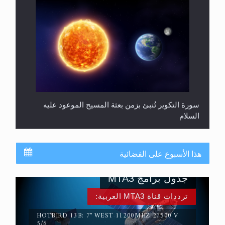
سورة التكوير تُنبئ بزمن بعثة المسيح الموعود عليه
السلام
هذا الأسبوع على الفضائية
جدول برامج MTA3
ترددات قناة MTA3 العربية:
HOTBIRD 13B: 7° WEST 11200MHZ 27500 V
5/6