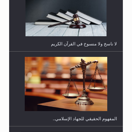
هل يُحسب حول الزكاة وفق السنة الميلادية أو الهجرية؟
لا ناسخ ولا منسوخ في القرآن الكريم
هل يجوز فتح مشروع كوافير نسائي للمحجبات وغير
المحجبات؟
المفهوم الحقيقي للجهاد الإسلامي..