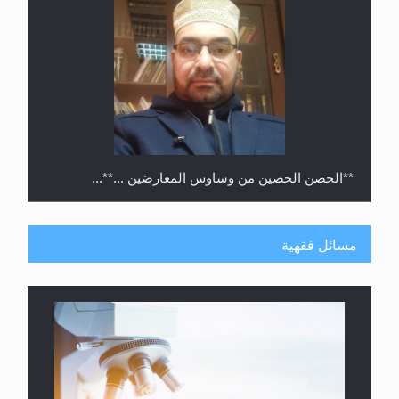
**الحصن الحصين من وساوس المعارضين ...**...
مسائل فقهية