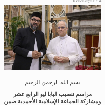
IslamAhmadiyya.Net
الحجّ.. دلالات، حِكم، وأهداف >> المزيد
اقرأ هذا المقال في أهمية عيد الأضحى و
بسم الله الرحمن الرحيم
مراسم تنصيب البابا ليو الرابع عشر
ومشاركة الجماعة الإسلامية الأحمدية ضمن