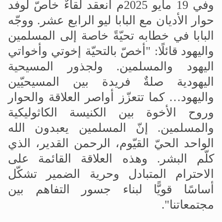
وفي 19 مايو 2025م انعقد لقاءٌ خاصّ لوفد
حوار الأديان مع البابا ليو الرابع عشر. ووجّه
البابا في خطابه تحيّةً خاصة إلى المسلمين
واليهود قائلًا
:
"أخصّ بالتحيّة إخوتي وأخواتي
اليهود والمسلمين. ولجذور المسيحية
اليهودية صلةٌ فريدة بين المسيحيّين
واليهود… كما تتعزّز أواصر العلاقة والحوار
وروح الأخوة بين الكنيسة الكاثوليكية
والمسلمين. إنّ المسلمين يعبدون الله
الواحد الحيّ القيّوم، الرحمن القدير، الذي
كلّم البشر. وهذه العلاقة القائمة على
الاحترام المتبادل وحرية الضمير تشكّل
أساسًا قويًّا لبناء جسور التفاهم بين
مجتمعاتنا".