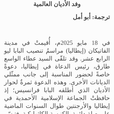
وفد الأديان العالمية
ترجمة: أبو أمل
في
18
مايو
2025
م، أُقيمتْ في مدينة
الفاتيكان (إيطاليا) مراسمُ تنصيب البابا ليو
الرابع عشر. وقد تلقّى السيد عطاء الواسع
طارق، رئيس الدعاة في إيطاليا، دعوةً
خاصةً لحضور المناسبة إلى جانب ممثّلي
الديانات الأخرى. وهذه الدعوة ثمرةٌ لحوار
الأديان الذي أطلقه البابا فرانسيس؛ إذ
حافظتْ الجماعة الإسلامية الأحمدية في
إيطاليا والأرجنتين طوال السنوات الماضية
على صلة دائمة بالكنيسة الكاثوليكية، فتيسّر