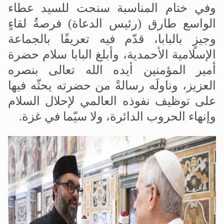
وفي ختام المناسبة سنحت للسيد عطاء
الواسع طارق (رئيس الدعاة) فرصةُ لقاءٍ
وجيزٍ بالبابا، قدّم فيه تعريفًا بالجماعة
الإسلامية الأحمدية، وأبلغ البابا سلام حضرة
أمير المؤمنين أيده الله تعالى بنصره
العزيز، وناولَه رسالةً من حضرته يحثّه فيها
على توظيف نفوذه العالمي لإحلال السلام
وإنهاء الحروب الدائرة، ولا سيّما في غزة
.