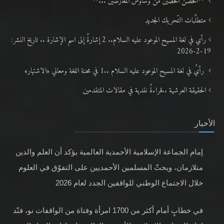
**الحصن الحصين من وساوس المعارضين ...**
متطلَّبات التّحريك الجديد
رأي في لغة المسيح الموعود عليه السلام.. 2 إشارةٌ إلى اسم الإشارة .. تاريخ النشر:
19-2-2026
رأيٌ في لغة المسيح الموعود عليه السلام ..1 في محنة اللغة ومعاني «الاشتهار»
الحقيقة العرشية ..قراءةٌ نقدية في مقالات المتقدمين
الأخبار
إمام الجماعة الإسلامية الأحمدية العالمية يؤكد أن العلم والدين
متلازمان، ويحثّ المسلمين الأحمديين على التفوّق في العلوم
خلال الاجتماع الوطني للواقفين الجدد لعام 2026
في خطابٍ أمام أكثر من 1700 امرأة وفتاة من الواقفات نو، فنّد