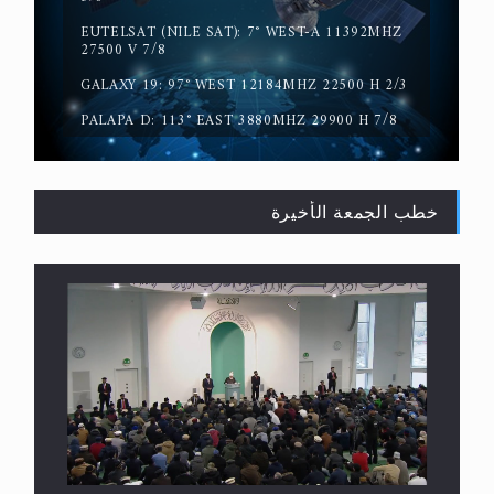
EUTELSAT (NILE SAT): 7° WEST-A 11392MHZ
حقيقة المسيح الدجال
27500 V 7/8
GALAXY 19: 97° WEST 12184MHZ 22500 H 2/3
PALAPA D: 113° EAST 3880MHZ 29900 H 7/8
خطب الجمعة الأخيرة
القرآن قاضٍ وحكمٌ على السنة ومهيمنٌ عليها.. ليس
العكس