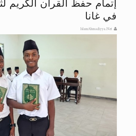
إتمام حفظ القرآن الكريم ل
تعميم هامّ لأفراد الجماعة >> المزيد
في غانا
إعلان هامّ بخصوص الرسائل المرسلة إ
IslamAhmadiyya.Net
للانتقال إلى كافة الردود على القمص
اقرأ هذا الكتاب وتعرّف على حقيقة ال
عرض مصوَّر لأقوال المستشرقين في خا
الحجّ.. دلالات، حِكم، وأهداف >> المزي