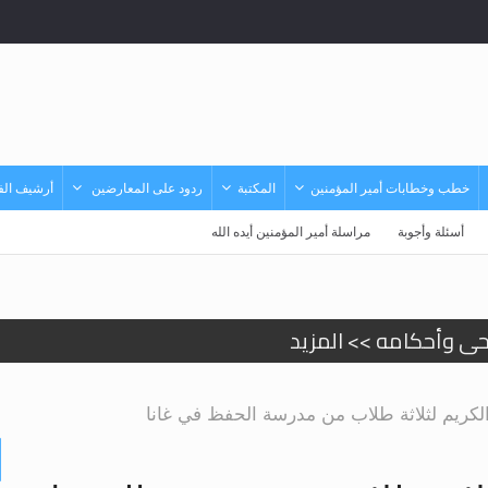
خطب وخطابات أمير المؤمنين
المكتبة
ردود على المعارضين
أرشيف الفي
أسئلة وأجوبة
مراسلة أمير المؤمنين أيده الله
حى وأحكامه >> المزيد
حى وأحكامه >> المزيد
لكريم لثلاثة طلاب من مدرسة الحفظ في غانا
د