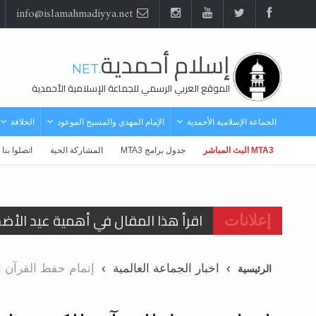
info@islamahmadiyya.net
إسلام أحمدية
.NET
الموقع العربي الرسمي للجماعة الإسلامية الأحمدية
الجماعة الإسلامية الأحمدية
الإمام المهدي والمسيح الموعود
الخلافة
MTA3 البث المباشر
جدول برامج MTA3
المشاركة الحية
اتصلوا بنا
اقرأ هذا المقال في أهمية عيد الأض
إعلانات
اقرأ هذا المقال في أهمية عيد الأض
اخبار الجماعة العالمية
إتمام حفظ القرآن ا
الرئيسية
الحجّ.. دلالات، حِكم، وأهداف >> المزي
تعميم هامّ لأفراد الجماعة >> المزيد