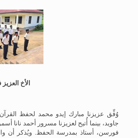
الأخ العزيز
وُفِّق عزيزنا مبارك إيدو محمد لحفظ القرآ
جاويد، بينما أُتيح لعزيزنا مسرور أحمد نانا 
فورسن، أستاذ بمدرسة الحفظ
.
ويُذكر أن و