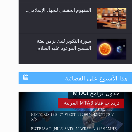
المفهوم الحقيقي للجهاد الإسلامي..
سورة التكوير تُنبئ بزمن بعثة
المسيح الموعود عليه السلام
حقيقة المسيح الدجال
هذا الأسبوع على الفضائية
جدول برامج MTA3
القرآن قاضٍ وحكمٌ على السنة
ترددات قناة MTA3 العربية:
ومهيمنٌ عليها.. ليس العكس
HOTBIRD 13B: 7° WEST 11200MHZ 27500 V
5/6
EUTELSAT (NILE SAT): 7° WEST-A 11392MHZ