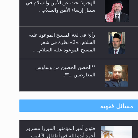
الهجرة: بحث عن الأمن والسلام في
حفل توزيع الشهادات في الجامعة
سبيل إرساء الأمن والسلام...
الأحمدية بنيجيريا لعام 2025
رأيٌ في لغة المسيح الموعود عليه
السلام ..«3» نظرة في شعر
المسيح الموعود عليه السلام.....
**الحصن الحصين من وساوس
المعارضين ...**...
متطلَّبات التّحريك الجديد...
مسائل فقهية
فتوى أمير المؤمنين الميرزا مسرور
رأيٌ في لغة المسيح الموعود عليه
أحمد أيده الله في أطفال الأنابيب