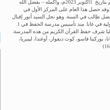
 بتاريخ
1
أكتوبر 2023م، وأكمله – بفضل الله
وقد حصل هذا العام على المركز الأول في
ضل طالب في السنة. وهو نجل السيد أنور إقبال
لية في غانا
.
منذ تأسيس مدرسة الحفظ في 1
200م، نال – بفضل الله تعالى – 96 طالبا شرف حفظ القرآن الكريم من هذه المدرسة.
 بوركينا فاسو، كوت ديفوار، أوغندا، ليبيريا،