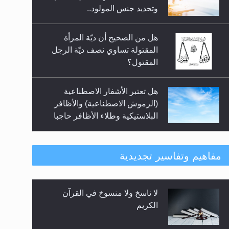
السلام.. 4...
وتحديد جنس المولود..
هل من الصحيح أن ديّة المرأة
المقتولة تساوي نصف ديّة الرجل
المقتول؟
هل تعتبر الأشفار الاصطناعية
(الرموش الاصطناعية) والأظافر
البلاستيكية وطلاء الأظافر حاجبا
للوضوء وهل يُسمح الصلاة بها؟
هل يُحسب حول الزكاة وفق السنة
مفاهيم وتفاسير تجديدية
الميلادية أو الهجرية؟
لا ناسخ ولا منسوخ في القرآن
هل يجوز فتح مشروع كوافير نسائي
الكريم
للمحجبات وغير المحجبات؟