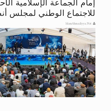
تعميم هامّ لأفراد الجماعة >> المزيد
إمام الجماعة الإسلامية الأ
إعلان هامّ بخصوص الرسائل المرسلة إ
للاجتماع الوطني لمجلس أنص
للانتقال إلى كافة الردود على القمص
IslamAhmadiyya.Net
اقرأ هذا الكتاب وتعرّف على حقيقة ال
عرض مصوَّر لأقوال المستشرقين في خا
الحجّ.. دلالات، حِكم، وأهداف >> المزي