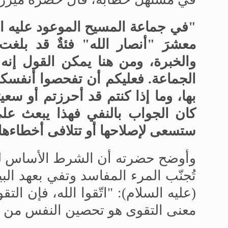
"في جماعة المسيح الموعود عليه الص
معشرَ "أنصار الله" فئةٌ قد بلغ
والخبرة، ومن هنا يمكن القول إنه ي
الجماعة. فعليكم أن تفحصوا أنفسكم 
بها، وما إذا كنتم قد أحرزتم أو سعيت
كان الجواب بالنفي فهذا يبعث على 
ستسعى لإصلاحها أو تتلافى أخطاءها 
وأوضح حضرته أن الشرط الأساس للوف
تُجنّب المرء المفاسد وتفي بعهد ال
(عليه السلام): "اتّقوا الله، فإن 
معنى التقوى هو تحصين النفس من ك