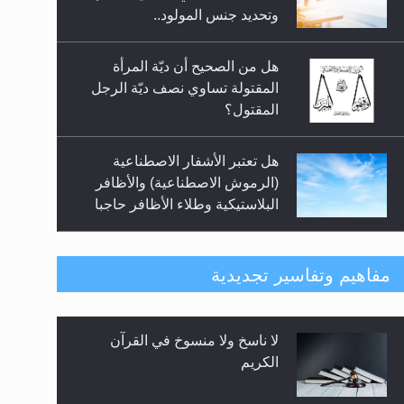
السلام.. 4...
وتحديد جنس المولود..
هل من الصحيح أن ديّة المرأة
المقتولة تساوي نصف ديّة الرجل
المقتول؟
هل تعتبر الأشفار الاصطناعية
(الرموش الاصطناعية) والأظافر
البلاستيكية وطلاء الأظافر حاجبا
للوضوء وهل يُسمح الصلاة بها؟
هل يُحسب حول الزكاة وفق السنة
مفاهيم وتفاسير تجديدية
الميلادية أو الهجرية؟
لا ناسخ ولا منسوخ في القرآن
هل يجوز فتح مشروع كوافير نسائي
الكريم
للمحجبات وغير المحجبات؟