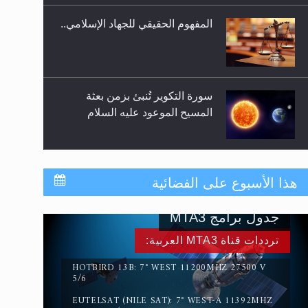
المفهوم الحقيقي للجهاد الإسلامي..
سورة التكوير تُنبئ بزمن بعثة
المسيح الموعود عليه السلام
حقيقة المسيح الدجال
هذا الأسبوع على الفضائية
جدول برامج MTA3
القرآن قاضٍ وحكمٌ على السنة
ترددات قناة MTA3 العربية:
ومهيمنٌ عليها.. ليس العكس
HOTBIRD 13B: 7° WEST 11200MHZ 27500 V
5/6
EUTELSAT (NILE SAT): 7° WEST-A 11392MHZ