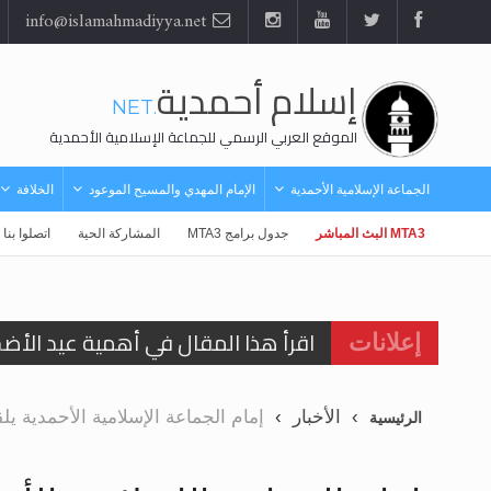
info@islamahmadiyya.net
إسلام أحمدية
.NET
الموقع العربي الرسمي للجماعة الإسلامية الأحمدية
الجماعة الإسلامية الأحمدية
الإمام المهدي والمسيح الموعود
الخلافة
MTA3 البث المباشر
جدول برامج MTA3
المشاركة الحية
اتصلوا بنا
اقرأ هذا المقال في أهمية عيد الأض
إعلانات
اقرأ هذا المقال في أهمية عيد الأض
الحجّ.. دلالات، حِكم، وأهداف >> المزي
الأخبار
إمام الجماعة الإسلامية الأحمدية ي
الرئيسية
تعميم هامّ لأفراد الجماعة >> المزيد