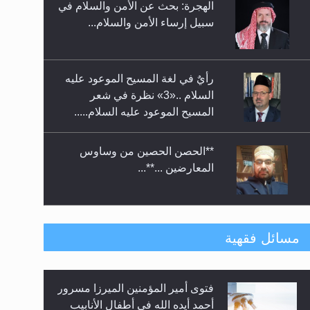
الهجرة: بحث عن الأمن والسلام في
حفل توزيع الشهادات في الجامعة
سبيل إرساء الأمن والسلام...
الأحمدية بنيجيريا لعام 2025
رأيٌ في لغة المسيح الموعود عليه
السلام ..«3» نظرة في شعر
المسيح الموعود عليه السلام.....
**الحصن الحصين من وساوس
المعارضين ...**...
متطلَّبات التّحريك الجديد...
مسائل فقهية
فتوى أمير المؤمنين الميرزا مسرور
رأيٌ في لغة المسيح الموعود عليه
أحمد أيده الله في أطفال الأنابيب