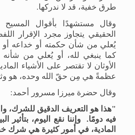
طرق خفية، قد لا ندركها
.
وقال مستشهدًا بأقوال المسيح ال
الحقيقي يتجاوز مجرد الإقرار اللفظ
يُعلي من شأن حكمته أو خداعه أو 
كما ينبغي لله، أو يُعلي من شأنه
الأوثان لا تقتصر على الأشياء الما
عظمةً هي مِن حقّ الله وحده، هو وثن
وقال حضرة ميرزا
مسرور أحمد
:
"
هذا هو التعريف الدقيق للشرك، و
فيه دومًا. وإننا نقع اليوم، بتأثير ا
المادية، في أمور كثيرة هي شرك خ