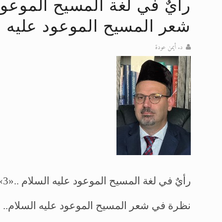
تعميم هامّ لأفراد الجماعة >> المزيد
شعر المسيح الموعود عليه ا
إعلان هامّ بخصوص الرسائل المرسلة إ
د. أيمن عودة
للانتقال إلى كافة الردود على القمص
اقرأ هذا الكتاب وتعرّف على حقيقة ال
عرض مصوَّر لأقوال المستشرقين في خا
الحجّ.. دلالات، حِكم، وأهداف >> المزي
رأيٌ في لغة المسيح الموعود عليه السلام ..«3»
نظرة في شعر المسيح الموعود عليه السلام..