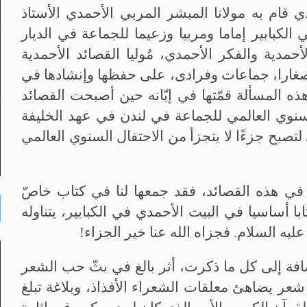
ي قام به مولانا المبشر المربي الأحمدي الأستاذ
لكبابير إماما ومربيا وزعيما للجماعة في الديار
حمدية والفكر الأحمدي، مُوليا القصائد الأحمدية
را وصغارا، جماعات وفرادى، على حفظها وإنشادها في
ه المسألة قمّتها في إبّانه حين أصبحت القصائد
لسنوي العالمي للجماعة في لندن في عهد الخليفة
 لتصبح جزءًا لا يتجزأ من الاحتفال السنوي العالمي
ر في هذه القصائد، فقد جمعها لنا في كتاب خاصّ
با أساسيا في البيت الأحمدي في الكبابير، يتناوله
ليه السلام. فجزاه الله عنا خير الجزاء!
ضافة إلى كل ما ذكرت، أثر بالغ في بثّ حب الشعر
شعر يضاهئ معلقات الشعراء الأفذاذ، وبلاغة تبلغ