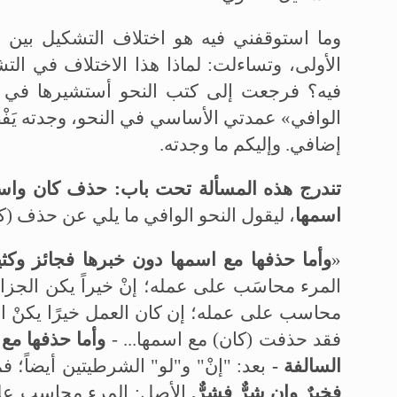
وما استوقفني فيه هو اختلاف التشكيل بين ص
الأولى، وتساءلت: لماذا هذا الاختلاف في ال
فيه؟ فرجعت إلى كتب النحو أستشيرها في حل
الوافي» عمدتي الأساسي في النحو، وجدته يَ
إضافي. وإليكم ما وجدته.
تندرج هذه المسألة تحت باب: حذف كان واسمها
اسمها
، ليقول النحو الوافي ما يلي عن حذف (ك
«
وأما حذفها مع اسمها دون خبرها
فجائز وكث
المرء محاسَب على عمله؛ إنْ خيراً يكن الجزاءُ 
محاسب على عمله؛ إن كان العمل خيرًا يكنْ الجز
فقد حذفت (كان) مع اسمها...
-
وأما حذفها مع 
السالفة -
بعد: "إنْ" و"لو" الشرطيتين أيضاً؛ فم
فخيرٌ وإن شرٌّ فشرٌّ.
الأصل: المرء محاسب على 