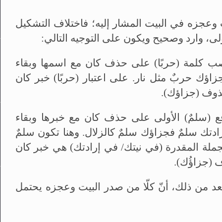
 وعجزه في البيت المشار إليه؛ فاختلاف التشكيل
لى، وارد وصحيح ويكون على التوجيه التالي:
نصب كلمة (حربًا) على حذف كان مع اسمها وبقاء
فجزاؤك حربٌ مثل نار. على اعتبار (حربًا) خبر كان
حذوف (جزاؤك).
فع (سلمٌ) الأولى على حذف كان مع خبرها وبقاء
ادتك سلمٌ فجزاؤك سلمٌ كالزلال. وهنا تكون سلمٌ
جملة المقدرة (في نيتك/ في إرادتك) هي خبر كان
ف (جزاؤُك).
أبعد من ذلك، أنّ كلّا من صدر البيت وعجزه يحتمل