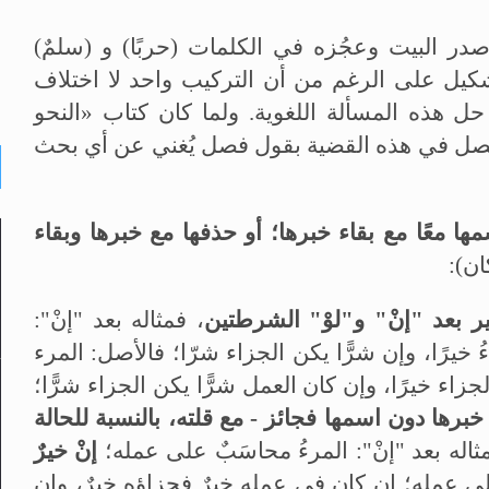
در البيت وعجُزه في الكلمات (حربًا) و (سلمٌ)
تشكيل على الرغم من أن التركيب واحد لا اختلاف
 هذه المسألة اللغوية. ولما كان كتاب «النحو
فْصل في هذه القضية بقول فصل يُغني عن أي بحث
 معًا مع بقاء خبرها؛ أو حذفها مع خبرها وبقاء
ان):
ير بعد "إنْ" و"لوْ" الشرطتين
، فمثاله بعد "إنْ":
خيرًا، وإن شرًّا يكن الجزاء شرّا؛ فالأصل: المرء
اء خيرًا، وإن كان العمل شرًّا يكن الجزاء شرًّا؛
خبرها دون اسمها فجائز - مع قلته، بالنسبة للحالة
ثاله بعد "إنْ": المرءُ محاسَبٌ على عمله؛
إنْ خيرٌ
عمله؛ إن كان فى عمله خيرٌ فجزاؤه خيرٌ، وإن