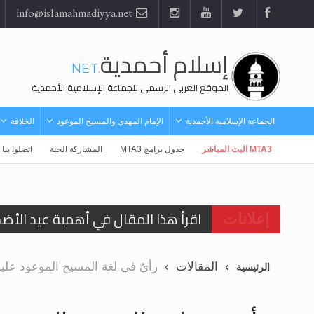
info@islamahmadiyya.net
إسلام أحمدية
.NET
الموقع العربي الرسمي للجماعة الإسلامية الأحمدية
الجماعة الإسلامية الأحمدية
الإمام المهدي والمسيح الموعود
الخلافة
MTA3 البث المباشر
جدول برامج MTA3
المشاركة الحية
اتصلوا بنا
اقرأ هذا المقال في أهمية عيد الأض
إعلانات
اقرأ هذا المقال في أهمية عيد الأض
المقالات
رأيٌ في لغة المسيح الموعود عليه السلام ..«3» نظرة في شعر المسيح
الرئيسية
الحجّ.. دلالات، حِكم، وأهداف >> المزي
تعميم هامّ لأفراد الجماعة >> المزيد