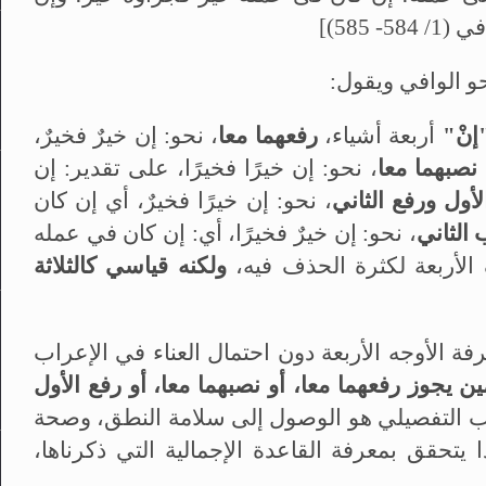
5- 585)]
حو الوافي ويقول:
إنْ"
أربعة أشياء،
رفعهما معا
، نحو: إن خيرٌ فخيرٌ،
نصبهما معا
، نحو: إن خيرًا فخيرًا، على تقدير: إن
ول ورفع الثاني
، نحو: إن خيرًا فخيرٌ، أي إن كان
الثاني
، نحو: إن خيرٌ فخيرًا، أي: إن كان في عمله
ف الأربعة لكثرة الحذف فيه،
ولكنه قياسي كالثلاثة
ة الأوجه الأربعة دون احتمال العناء في الإعراب
ن يجوز رفعهما معا، أو نصبهما معا، أو رفع الأول
اب التفصيلي هو الوصول إلى سلامة النطق، وصحة
يتحقق بمعرفة القاعدة الإجمالية التي ذكرناها،