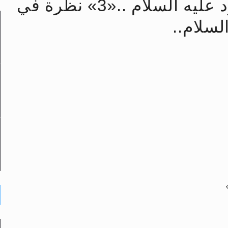
رأيٌ في لغة المسيح الموعود عليه السلام ..«3» نظرة في
لسلام..
لى حضرة امير المؤمنين أيده الله والمكتب العربي >> الم
 زكريا يطرس وأعداء الإسلام اضغط هنا >> المزيد
إسراء والمعراج >> المزيد
تم النبيين صلى الله عليه وسلم >> المزيد
د