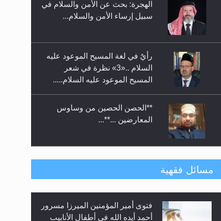
الهجرة: بحث عن الأمن والسلام في
حفل توزيع الشهادات في الجامعة
سبيل إرساء الأمن والسلام...
الأحمدية بنيجيريا لعام 2025
رأيٌ في لغة المسيح الموعود عليه
السلام ..«3» نظرة في شعر
المسيح الموعود عليه السلام.....
**الحصن الحصين من وساوس
المعارضين ...**...
متطلَّبات التّحريك الجديد...
مسائل فقهية
فتوى أمير المؤمنين الميرزا مسرور
رأيٌ في لغة المسيح الموعود عليه
أحمد أيده الله في أطفال الأنابيب