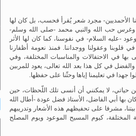
نا الأحمديين- مجرد شعر يُقرأ فحسب، بل كان لها
ة، وغرس حب الله والنبي محمد -صلى الله وسلم-
د -عليه السلام- في نفوسنا، كما كان لها الأثر
 قلوبنا وعقولنا ووجداننا. فمنذ نعومة أظفارنا
نى بها في الاحتفالات والمناسبات المختلفة، وفي
 والفضل في كل هذا بعد الله تعالى، يعود للمربين
وا جهدا في تعليمنا إياها وحثّنا على حفظها.
 حياتي، لا يمكنني أن أنسى تلك اللّحظات، حين
 بها أبي الفاضل، الأستاذ فضل عودة -أطال الله
يتنا، مشرفا على تحفيظهم هذه الأشعار وتدريبهم
ة المختلفة، كيوم المسيح الموعود ويوم المصلح