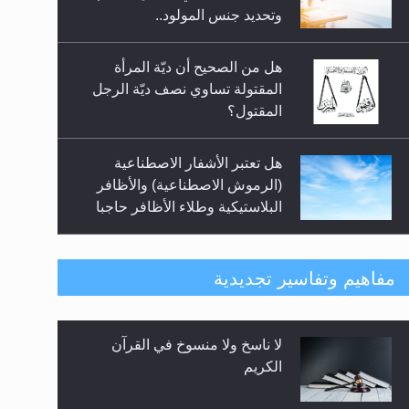
السلام.. 4...
وتحديد جنس المولود..
هل من الصحيح أن ديّة المرأة
المقتولة تساوي نصف ديّة الرجل
المقتول؟
هل تعتبر الأشفار الاصطناعية
(الرموش الاصطناعية) والأظافر
البلاستيكية وطلاء الأظافر حاجبا
للوضوء وهل يُسمح الصلاة بها؟
هل يُحسب حول الزكاة وفق السنة
مفاهيم وتفاسير تجديدية
الميلادية أو الهجرية؟
لا ناسخ ولا منسوخ في القرآن
هل يجوز فتح مشروع كوافير نسائي
الكريم
للمحجبات وغير المحجبات؟