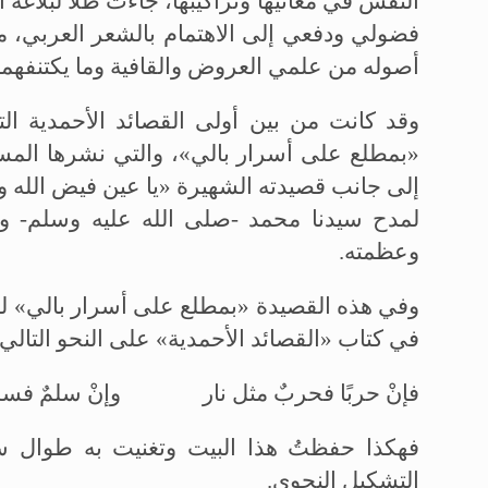
النفس في معانيها وتراكيبها، جاءت ظلا لبلاغة ال
فضولي ودفعي إلى الاهتمام بالشعر العربي، م
أصوله من علمي العروض والقافية وما يكتنفهما
وقد كانت من بين أولى القصائد الأحمدية ال
«بمطلع على أسرار بالي»، والتي نشرها المسيح
إلى جانب قصيدته الشهيرة «يا عين فيض الله وا
لمدح سيدنا محمد -صلى الله عليه وسلم- وص
وعظمته.
وفي هذه القصيدة «بمطلع على أسرار بالي» لطال
في كتاب «القصائد الأحمدية» على النحو التالي:
فإنْ حربًا فحربٌ مثل نار وإنْ سلمٌ فسلم
فهكذا حفظتُ هذا البيت وتغنيت به طوال 
التشكيل النحوي.