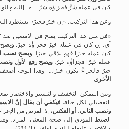
كان فى عمله شرٌّ فجزاؤه شرٌ ... ».
[النحو الوافي (1/ 84
وعن هذا التركيب: «إن خيرٌ فخيرٌ» يستطرد الن
«في مثل هذا التركيب يصح في الاسمين بعد
"
أي: إن كان في عمله خيرٌ فجزاؤُه خيرٌ.
ويصح 
كان عمله خيرًا فهو يلاقي خيرًا.
ويصح نصب الأ
عمله خيرًا فجزاؤُه خيرٌ.
ويصح رفع الأول ونصب 
خيرٌ فالجزاءُ يكون خيرًا.... وهذا الوجه أضع
الأخرى
.
ومن الممكن التخفيف والتيسير والاختصار بمعرف
التفصيلي لكل حالة،
فيكفي أن يقال إنّ الاسمي
ونصب الثاني، أو العكس
، إذ الغرض من الإعر
الضبط المؤدي إلى صحة المعنى المراد. وهذا 
والاقتصار عليها». [النحو الوافي (1/ 584)]