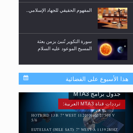
المفهوم الحقيقي للجهاد الإسلامي..
سورة التكوير تُنبئ بزمن بعثة
المسيح الموعود عليه السلام
حقيقة المسيح الدجال
هذا الأسبوع على الفضائية
جدول برامج MTA3
القرآن قاضٍ وحكمٌ على السنة
ترددات قناة MTA3 العربية:
ومهيمنٌ عليها.. ليس العكس
HOTBIRD 13B: 7° WEST 11200MHZ 27500 V
5/6
EUTELSAT (NILE SAT): 7° WEST-A 11392MHZ