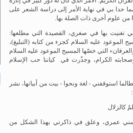
قرآن الكريم. الأمر الذي كان له دور كبير في إثارة
ما حدا بي في نهاية الأمر إلى دراسة الشعر على
 من علوم أخرى ذات الصلة بها.
تي تغنيت بها في صغري، القصيدة التي مطلعها:
 الموعود عليه السلام كجزء من كتابه (التبليغ)،
لعرفان» التي خصّها المسيح الموعود عليه السلام
حابته الكرام، وجذّرت في كياننا حب الإسلام
ما استوقفني - لغة ونحوا - بيت من أبياتها، نشر
ٌ كالزلال
سني عمري، وعلق في ذاكرتي بهذا الشكل من