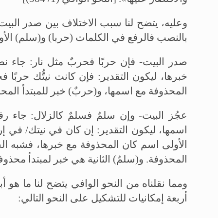
وعليه، يتضح لنا سبب الاختلاف بين صدر البيت
بالنصب فالرفع في الكلمات (حربا) و(سلم) الأو
صدر البيت- فإن حربًا فحربٌ مثل نار: جاء 
خبرها، ليكون التقدير: فإن كانت نيتُّك حربًا 
المحذوفة مع اسمها، و(حربٌ) خبر للمبتدأ الم
عجُز البيت- وإن سلمٌ فسلمٌ كالزلال: جاء ر
اسمها، ليكون التقدير: إن كان في نيتك/ في إر
الأولى اسم كان المحذوفة مع خبرها، فشبه ال
المحذوفة. و(سلمٌ) الثانية هي خبر لمبتدأ محذو
ومما نقلناه من النحو الوافي يتضح لنا ما هو 
أربعة إمكانيات للتشكيل على النحو التالي: