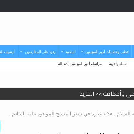
خطب وخطابات أمير المؤمنين
المكتبة
ردود على المعارضين
أرشيف الفي
أسئلة وأجوبة
مراسلة أمير المؤمنين أيده الله
حى وأحكامه >> المزيد
حى وأحكامه >> المزيد
 الموعود عليه السلام..
د