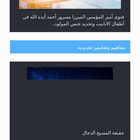
فتوى أمير المؤمنين الميرزا مسرور أحمد أيده الله في
أطفال الأنابيب وتحديد جنس المولود..
مفاهيم وتفاسير تجديدية
هل من الصحيح أن ديّة المرأة المقتولة تساوي نصف ديّة
الرجل المقتول؟
حقيقة المسيح الدجال