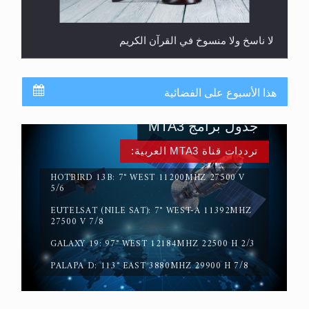
لا ناسخ ولا منسوخ في القرآن الكريم
هذا الأسبوع على الفضائية
جدول برامج MTA3
ترددات قناة MTA3 العربية:
HOTBIRD 13B: 7° WEST 11200MHZ 27500 V
5/6
EUTELSAT (NILE SAT): 7° WEST-A 11392MHZ
المفهوم الحقيقي للجهاد الإسلامي..
27500 V 7/8
GALAXY 19: 97° WEST 12184MHZ 22500 H 2/3
PALAPA D: 113° EAST 3880MHZ 29900 H 7/8