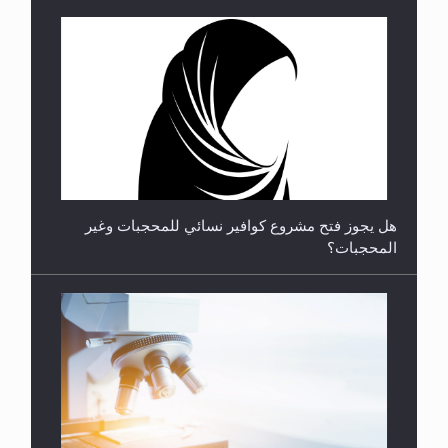
**الحصن الحصين من وساوس المعارضين ...**...
هل يجوز فتح مشروع كوافير نسائي للمحجبات وغير
المحجبات؟