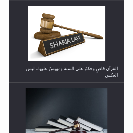
هل تعتبر الأشفار الاصطناعية (الرموش الاصطناعية)
والأظافر البلاستيكية وطلاء الأظافر حاجبا للوضوء وهل
يُسمح الصلاة بها؟
القرآن قاضٍ وحكمٌ على السنة ومهيمنٌ عليها.. ليس
العكس