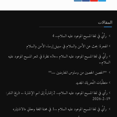
المقالات
رأيٌ في لغة المسيح الموعود عليه السلام.. 4
الهجرة: بحث عن الأمن والسلام في سبيل إرساء الأمن والسلام
رأيٌ في لغة المسيح الموعود عليه السلام ..«3» نظرة في شعر المسيح الموعود عليه
السلام..
**الحصن الحصين من وساوس المعارضين ...**
متطلَّبات التّحريك الجديد
رأي في لغة المسيح الموعود عليه السلام.. 2 إشارةٌ إلى اسم الإشارة .. تاريخ النشر:
19-2-2026
رأيٌ في لغة المسيح الموعود عليه السلام ..1 في محنة اللغة ومعاني «الاشتهار»